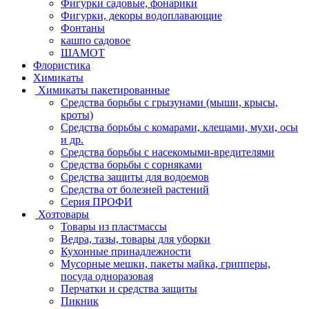
Фигурки садовые, фонарики
Фигурки, декоры водоплавающие
Фонтаны
кашпо садовое
ШАМОТ
Флористика
Химикаты
Химикаты пакетированные
Средства борьбы с грызунами (мыши, крысы,
кроты)
Средства борьбы с комарами, клещами, мухи, осы
и др.
Средства борьбы с насекомыми-вредителями
Средства борьбы с сорняками
Средства защиты для водоемов
Средства от болезней растений
Серия ПРОФИ
Хозтовары
Товары из пластмассы
Ведра, тазы, товары для уборки
Кухонные принадлежности
Мусорные мешки, пакеты майка, грипперы,
посуда одноразовая
Перчатки и средства защиты
Пикник