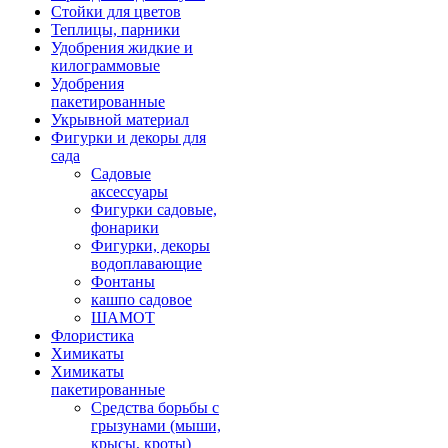
Стойки для цветов
Теплицы, парники
Удобрения жидкие и
килограммовые
Удобрения
пакетированные
Укрывной материал
Фигурки и декоры для
сада
Садовые
аксессуары
Фигурки садовые,
фонарики
Фигурки, декоры
водоплавающие
Фонтаны
кашпо садовое
ШАМОТ
Флористика
Химикаты
Химикаты
пакетированные
Средства борьбы с
грызунами (мыши,
крысы, кроты)