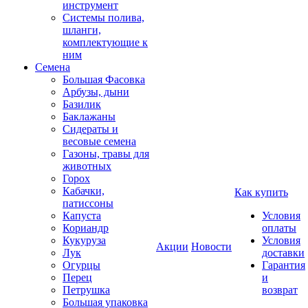
инструмент
Системы полива,
шланги,
комплектующие к
ним
Семена
Большая Фасовка
Арбузы, дыни
Базилик
Баклажаны
Сидераты и
весовые семена
Газоны, травы для
животных
Горох
Кабачки,
Как купить
патиссоны
Капуста
Условия
Кориандр
оплаты
Кукуруза
Условия
Акции
Новости
Лук
доставки
Огурцы
Гарантия
Перец
и
Петрушка
возврат
Большая упаковка