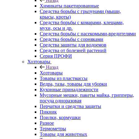
Назад
Химикаты пакетированные
Средства борьбы с грызунами (мыши,
крысы, кроты)
Средства борьбы с комарами, клещами,
мухи, осы и др.
Средства борьбы с насекомыми-вредителями
Средства борьбы с сорняками
Средства защиты для водоемов
Средства от болезней растений
Серия ПРОФИ
Хозтовары
Назад
Хозтовары
Товары из пластмассы
Ведра, тазы, товары для уборки
Кухонные принадлежности
Мусорные мешки, пакеты майка, грипперы,
посуда одноразовая
Перчатки и средства защиты
Пикник
Поилки, кормушки
Разное
Термометры
Товары для животных