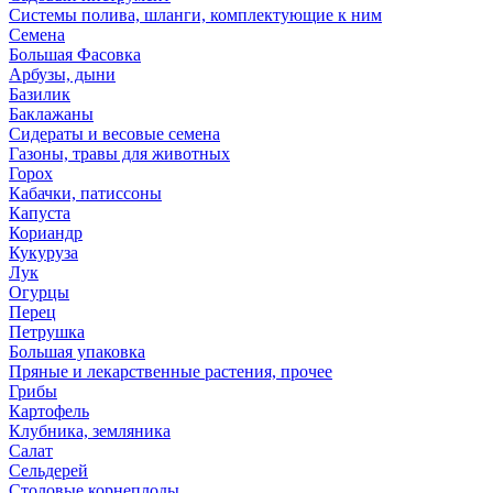
Системы полива, шланги, комплектующие к ним
Семена
Большая Фасовка
Арбузы, дыни
Базилик
Баклажаны
Сидераты и весовые семена
Газоны, травы для животных
Горох
Кабачки, патиссоны
Капуста
Кориандр
Кукуруза
Лук
Огурцы
Перец
Петрушка
Большая упаковка
Пряные и лекарственные растения, прочее
Грибы
Картофель
Клубника, земляника
Салат
Сельдерей
Столовые корнеплоды