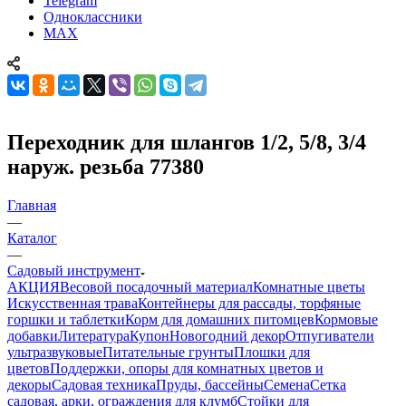
Telegram
Одноклассники
MAX
Переходник для шлангов 1/2, 5/8, 3/4
наруж. резьба 77380
Главная
—
Каталог
—
Садовый инструмент
АКЦИЯ
Весовой посадочный материал
Комнатные цветы
Искусственная трава
Контейнеры для рассады, торфяные
горшки и таблетки
Корм для домашних питомцев
Кормовые
добавки
Литература
Купон
Новогодний декор
Отпугиватели
ультразвуковые
Питательные грунты
Плошки для
цветов
Поддержки, опоры для комнатных цветов и
декоры
Садовая техника
Пруды, бассейны
Семена
Сетка
садовая, арки, ограждения для клумб
Стойки для