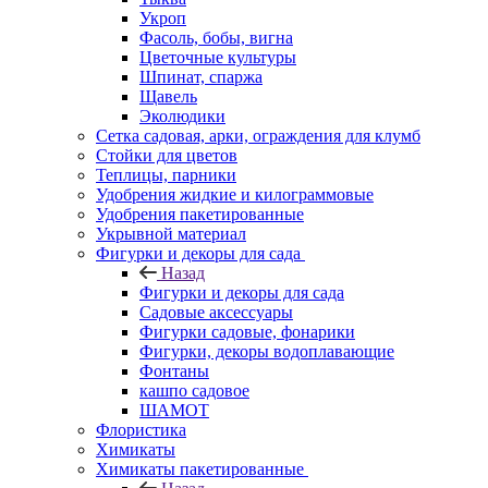
Укроп
Фасоль, бобы, вигна
Цветочные культуры
Шпинат, спаржа
Щавель
Эколюдики
Сетка садовая, арки, ограждения для клумб
Стойки для цветов
Теплицы, парники
Удобрения жидкие и килограммовые
Удобрения пакетированные
Укрывной материал
Фигурки и декоры для сада
Назад
Фигурки и декоры для сада
Садовые аксессуары
Фигурки садовые, фонарики
Фигурки, декоры водоплавающие
Фонтаны
кашпо садовое
ШАМОТ
Флористика
Химикаты
Химикаты пакетированные