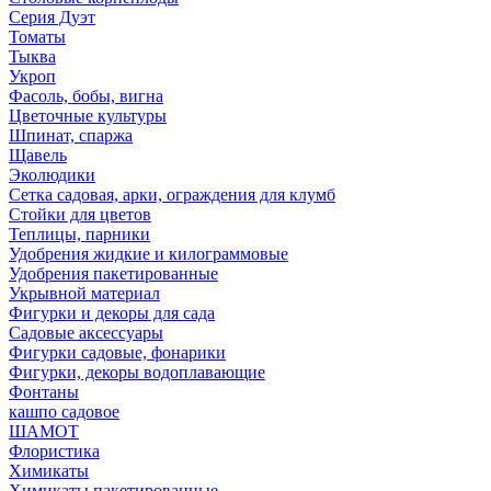
Серия Дуэт
Томаты
Тыква
Укроп
Фасоль, бобы, вигна
Цветочные культуры
Шпинат, спаржа
Щавель
Эколюдики
Сетка садовая, арки, ограждения для клумб
Стойки для цветов
Теплицы, парники
Удобрения жидкие и килограммовые
Удобрения пакетированные
Укрывной материал
Фигурки и декоры для сада
Садовые аксессуары
Фигурки садовые, фонарики
Фигурки, декоры водоплавающие
Фонтаны
кашпо садовое
ШАМОТ
Флористика
Химикаты
Химикаты пакетированные