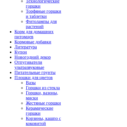
Технологические
горшки
Торфяные горшки
и таблетки
Фитолампы для
растений
Корм для домашних
питомцев
Кормовые добавки
Литература
Купон
Новогодний декор
Отпугиватели
ультразвуковые
Питательные грунты
Плошки для цветов
Вазы
Горшки из стекла
Горшки, вазоны,
миски
Жестяные горшки
Керамические
горшки
Корзины, кашпо с
коковитой