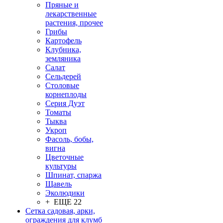
Пряные и
лекарственные
растения, прочее
Грибы
Картофель
Клубника,
земляника
Салат
Сельдерей
Столовые
корнеплоды
Серия Дуэт
Томаты
Тыква
Укроп
Фасоль, бобы,
вигна
Цветочные
культуры
Шпинат, спаржа
Щавель
Эколюдики
+ ЕЩЕ 22
Сетка садовая, арки,
ограждения для клумб