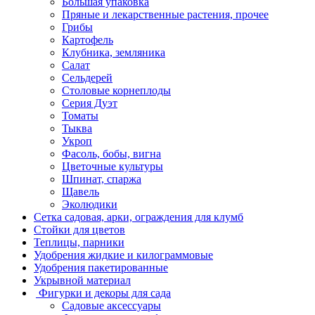
Большая упаковка
Пряные и лекарственные растения, прочее
Грибы
Картофель
Клубника, земляника
Салат
Сельдерей
Столовые корнеплоды
Серия Дуэт
Томаты
Тыква
Укроп
Фасоль, бобы, вигна
Цветочные культуры
Шпинат, спаржа
Щавель
Эколюдики
Сетка садовая, арки, ограждения для клумб
Стойки для цветов
Теплицы, парники
Удобрения жидкие и килограммовые
Удобрения пакетированные
Укрывной материал
Фигурки и декоры для сада
Садовые аксессуары