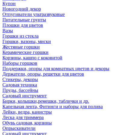
Купон
Новогодний декор
Отпугиватели ультразвуковые
Питательные грунты
Плошки для цветов
Вазы
Горшки из стекла
Горшки, вазоны, миски
Жестяные горшки
Керамические горшки
Корзины, кашпо с коковитой
Наборы горшков
Поддержки, опоры для комнатных цветов и декоры
Держатели, опоры, решетки для цветов
Стикеры, декоры
Садовая техника
Пруды, бассейны
Садовый инструмент
Бирки, колышки,ремешки, таблички и др.
Капельная лента, Фитинги и наборы для полива
Лейки, ведра, канистры
Леска для триммера
Обувь садовая, корзины
Опрыскиватели
Садовый инструмент