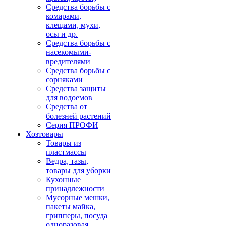
Средства борьбы с
комарами,
клещами, мухи,
осы и др.
Средства борьбы с
насекомыми-
вредителями
Средства борьбы с
сорняками
Средства защиты
для водоемов
Средства от
болезней растений
Серия ПРОФИ
Хозтовары
Товары из
пластмассы
Ведра, тазы,
товары для уборки
Кухонные
принадлежности
Мусорные мешки,
пакеты майка,
грипперы, посуда
одноразовая