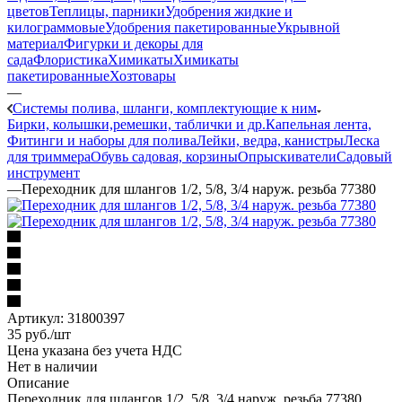
цветов
Теплицы, парники
Удобрения жидкие и
килограммовые
Удобрения пакетированные
Укрывной
материал
Фигурки и декоры для
сада
Флористика
Химикаты
Химикаты
пакетированные
Хозтовары
—
Системы полива, шланги, комплектующие к ним
Бирки, колышки,ремешки, таблички и др.
Капельная лента,
Фитинги и наборы для полива
Лейки, ведра, канистры
Леска
для триммера
Обувь садовая, корзины
Опрыскиватели
Садовый
инструмент
—
Переходник для шлангов 1/2, 5/8, 3/4 наруж. резьба 77380
Артикул:
31800397
35
руб.
/шт
Цена указана без учета НДС
Нет в наличии
Описание
Переходник для шлангов 1/2, 5/8, 3/4 наруж. резьба 77380