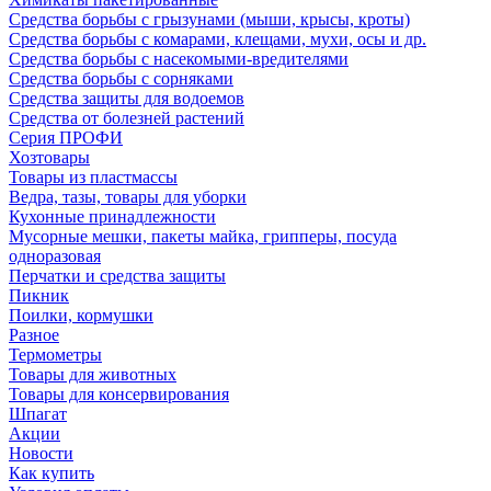
Средства борьбы с грызунами (мыши, крысы, кроты)
Средства борьбы с комарами, клещами, мухи, осы и др.
Средства борьбы с насекомыми-вредителями
Средства борьбы с сорняками
Средства защиты для водоемов
Средства от болезней растений
Серия ПРОФИ
Хозтовары
Товары из пластмассы
Ведра, тазы, товары для уборки
Кухонные принадлежности
Мусорные мешки, пакеты майка, грипперы, посуда
одноразовая
Перчатки и средства защиты
Пикник
Поилки, кормушки
Разное
Термометры
Товары для животных
Товары для консервирования
Шпагат
Акции
Новости
Как купить