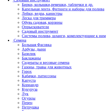
Садовый инструмент
Бирки, колышки,ремешки, таблички и др.
Капельная лента, Фитинги и наборы для полива
Лейки, ведра, канистры
Леска для триммера
Обувь садовая, корзины
Опрыскиватели
Садовый инструмент
Системы полива, шланги, комплектующие к ним
Семена
Большая Фасовка
Арбузы, дыни
Базилик
Баклажаны
Сидераты и весовые семена
Газоны, травы для животных
Горох
Кабачки, патиссоны
Капуста
Кориандр
Кукуруза
Лук
Огурцы
Перец
Петрушка