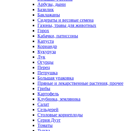
Арбузы, дыни
Базилик
Баклажаны
Сидераты и весовые семена
Газоны, травы для животных
Горох
Кабачки, патиссоны
Капуста
Кориандр
Кукуруза
Лук
Огурцы
Перец
Петрушка
Большая упаковка
Пряные и лекарственные растения, прочее
Грибы
Картофель
Клубника, земляника
Салат
Сельдерей
Столовые корнеплоды
Серия Дуэт
Томаты
Тыква