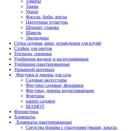
Томаты
Тыква
Укроп
Фасоль, бобы, вигна
Цветочные культуры
Шпинат, спаржа
Щавель
Эколюдики
Сетка садовая, арки, ограждения для клумб
Стойки для цветов
Теплицы, парники
Удобрения жидкие и килограммовые
Удобрения пакетированные
Укрывной материал
Фигурки и декоры для сада
Садовые аксессуары
Фигурки садовые, фонарики
Фигурки, декоры водоплавающие
Фонтаны
кашпо садовое
ШАМОТ
Флористика
Химикаты
Химикаты пакетированные
Средства борьбы с грызунами (мыши, крысы,