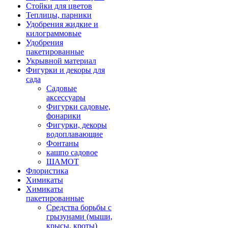
Стойки для цветов
Теплицы, парники
Удобрения жидкие и
килограммовые
Удобрения
пакетированные
Укрывной материал
Фигурки и декоры для
сада
Садовые
аксессуары
Фигурки садовые,
фонарики
Фигурки, декоры
водоплавающие
Фонтаны
кашпо садовое
ШАМОТ
Флористика
Химикаты
Химикаты
пакетированные
Средства борьбы с
грызунами (мыши,
крысы, кроты)