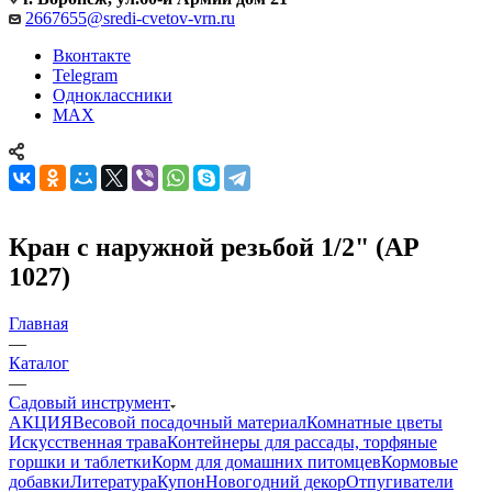
2667655@sredi-cvetov-vrn.ru
Вконтакте
Telegram
Одноклассники
MAX
Кран с наружной резьбой 1/2" (АР
1027)
Главная
—
Каталог
—
Садовый инструмент
АКЦИЯ
Весовой посадочный материал
Комнатные цветы
Искусственная трава
Контейнеры для рассады, торфяные
горшки и таблетки
Корм для домашних питомцев
Кормовые
добавки
Литература
Купон
Новогодний декор
Отпугиватели