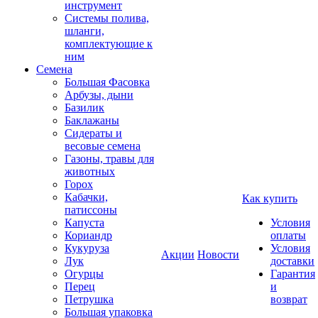
инструмент
Системы полива,
шланги,
комплектующие к
ним
Семена
Большая Фасовка
Арбузы, дыни
Базилик
Баклажаны
Сидераты и
весовые семена
Газоны, травы для
животных
Горох
Кабачки,
Как купить
патиссоны
Капуста
Условия
Кориандр
оплаты
Кукуруза
Условия
Акции
Новости
Лук
доставки
Огурцы
Гарантия
Перец
и
Петрушка
возврат
Большая упаковка