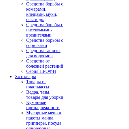
Средства борьбы с
комарами,
клещами, мухи,
осы и др.
Средства борьбы с
насекомыми-
вредителями
Средства борьбы с
сорняками
Средства защиты
для водоемов
Средства от
болезней растений
Серия ПРОФИ
Хозтовары
Товары из
пластмассы
Ведра, тазы,
товары для уборки
Кухонные
принадлежности
Мусорные мешки,
пакеты майка,
грипперы, посуда
одноразовая