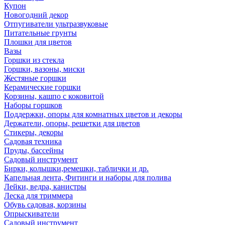
Купон
Новогодний декор
Отпугиватели ультразвуковые
Питательные грунты
Плошки для цветов
Вазы
Горшки из стекла
Горшки, вазоны, миски
Жестяные горшки
Керамические горшки
Корзины, кашпо с коковитой
Наборы горшков
Поддержки, опоры для комнатных цветов и декоры
Держатели, опоры, решетки для цветов
Стикеры, декоры
Садовая техника
Пруды, бассейны
Садовый инструмент
Бирки, колышки,ремешки, таблички и др.
Капельная лента, Фитинги и наборы для полива
Лейки, ведра, канистры
Леска для триммера
Обувь садовая, корзины
Опрыскиватели
Садовый инструмент