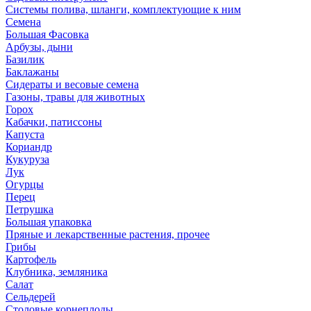
Системы полива, шланги, комплектующие к ним
Семена
Большая Фасовка
Арбузы, дыни
Базилик
Баклажаны
Сидераты и весовые семена
Газоны, травы для животных
Горох
Кабачки, патиссоны
Капуста
Кориандр
Кукуруза
Лук
Огурцы
Перец
Петрушка
Большая упаковка
Пряные и лекарственные растения, прочее
Грибы
Картофель
Клубника, земляника
Салат
Сельдерей
Столовые корнеплоды