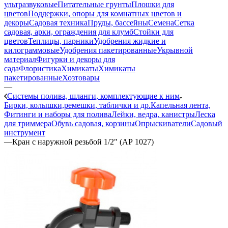
ультразвуковые
Питательные грунты
Плошки для
цветов
Поддержки, опоры для комнатных цветов и
декоры
Садовая техника
Пруды, бассейны
Семена
Сетка
садовая, арки, ограждения для клумб
Стойки для
цветов
Теплицы, парники
Удобрения жидкие и
килограммовые
Удобрения пакетированные
Укрывной
материал
Фигурки и декоры для
сада
Флористика
Химикаты
Химикаты
пакетированные
Хозтовары
—
Системы полива, шланги, комплектующие к ним
Бирки, колышки,ремешки, таблички и др.
Капельная лента,
Фитинги и наборы для полива
Лейки, ведра, канистры
Леска
для триммера
Обувь садовая, корзины
Опрыскиватели
Садовый
инструмент
—
Кран с наружной резьбой 1/2" (АР 1027)