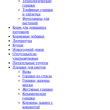
Технологические
горшки
Торфяные горшки
и таблетки
Фитолампы для
растений
Корм для домашних
питомцев
Кормовые добавки
Литература
Купон
Новогодний декор
Отпугиватели
ультразвуковые
Питательные грунты
Плошки для цветов
Вазы
Горшки из стекла
Горшки, вазоны,
миски
Жестяные горшки
Керамические
горшки
Корзины, кашпо с
коковитой