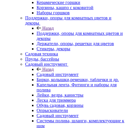
Керамические горшки
Корзины, кашпо с коковитой
Наборы горшков
Поддержки, опоры для комнатных цветов и
декоры
Назад
Поддержки, опоры для комнатных цветов и
декоры
Держатели, опоры, решетки для цветов
Стикеры, декоры
Садовая техника
Пруды, бассейны
Садовый инструмент
Назад
Садовый инструмент
Бирки, колышки,ремешки, таблички и др.
Капельная лента, Фитинги и наборы для
полива
Лейки, ведра, канистры
Леска для триммера
Обувь садовая, корзины
Опрыскиватели
Садовый инструмент
Системы полива, шланги, комплектующие к
ним