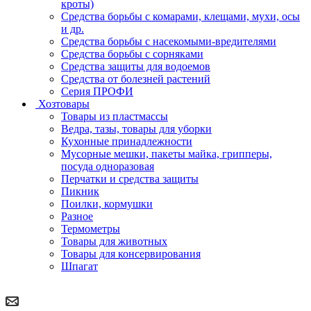
кроты)
Средства борьбы с комарами, клещами, мухи, осы
и др.
Средства борьбы с насекомыми-вредителями
Средства борьбы с сорняками
Средства защиты для водоемов
Средства от болезней растений
Серия ПРОФИ
Хозтовары
Товары из пластмассы
Ведра, тазы, товары для уборки
Кухонные принадлежности
Мусорные мешки, пакеты майка, грипперы,
посуда одноразовая
Перчатки и средства защиты
Пикник
Поилки, кормушки
Разное
Термометры
Товары для животных
Товары для консервирования
Шпагат