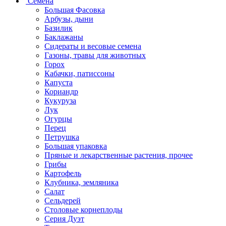
Семена
Большая Фасовка
Арбузы, дыни
Базилик
Баклажаны
Сидераты и весовые семена
Газоны, травы для животных
Горох
Кабачки, патиссоны
Капуста
Кориандр
Кукуруза
Лук
Огурцы
Перец
Петрушка
Большая упаковка
Пряные и лекарственные растения, прочее
Грибы
Картофель
Клубника, земляника
Салат
Сельдерей
Столовые корнеплоды
Серия Дуэт