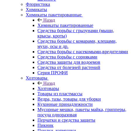
Флористика
Химикаты
Химикаты пакетированные
Назад
Химикаты пакетированные
Средства борьбы с грызунами (мыши,
крысы, кроты)
Средства борьбы с комарами, клещами,
мухи, осы и др.
Средства борьбы с насекомыми-вредителями
Средства борьбы с сорняками
Средства защиты для водоемов
Средства от болезней растений
Серия ПРОФИ
Хозтовары
Назад
Хозтовары
Товары из пластмассы
Ведра, тазы, товары для уборки
Кухонные принадлежности
Мусорные мешки, пакеты майка, грипперы,
посуда одноразовая
Перчатки и средства защиты
Пикник
Поилки, кормушки