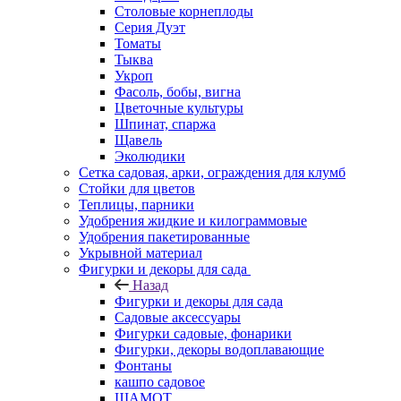
Столовые корнеплоды
Серия Дуэт
Томаты
Тыква
Укроп
Фасоль, бобы, вигна
Цветочные культуры
Шпинат, спаржа
Щавель
Эколюдики
Сетка садовая, арки, ограждения для клумб
Стойки для цветов
Теплицы, парники
Удобрения жидкие и килограммовые
Удобрения пакетированные
Укрывной материал
Фигурки и декоры для сада
Назад
Фигурки и декоры для сада
Садовые аксессуары
Фигурки садовые, фонарики
Фигурки, декоры водоплавающие
Фонтаны
кашпо садовое
ШАМОТ