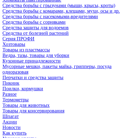
Средства борьбы с грызунами (мыши, крысы, кроты)
Средства борьбы с комарами, клещами, мухи, осы и др.
Средства борьбы с насекомыми-вредителями
Средства борьбы с сорняками
Средства защиты для водоемов
Средства от болезней растений
Серия ПРОФИ
Хозтовары
Товары из пластмассы
Ведра, тазы, товары для уборки
Кухонные принадлежности
Мусорные мешки, пакеты майка, грипперы, посуда
одноразовая
Перчатки и средства защиты
Пикник
Поилки, кормушки
Разное
Термометры
Товары для животных
Товары для консервирования
Шпагат
Акции
Новости
Как купить