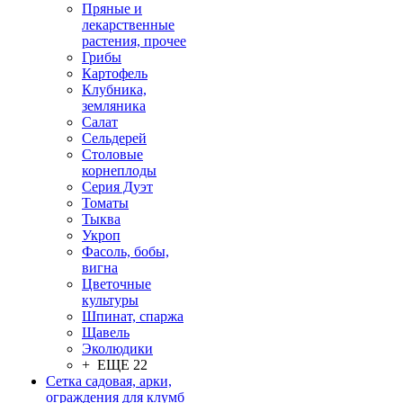
Пряные и
лекарственные
растения, прочее
Грибы
Картофель
Клубника,
земляника
Салат
Сельдерей
Столовые
корнеплоды
Серия Дуэт
Томаты
Тыква
Укроп
Фасоль, бобы,
вигна
Цветочные
культуры
Шпинат, спаржа
Щавель
Эколюдики
+ ЕЩЕ 22
Сетка садовая, арки,
ограждения для клумб