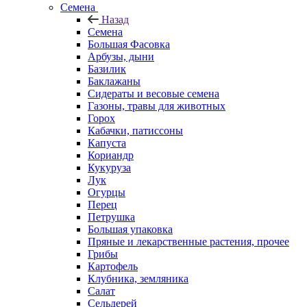
Семена
Назад
Семена
Большая Фасовка
Арбузы, дыни
Базилик
Баклажаны
Сидераты и весовые семена
Газоны, травы для животных
Горох
Кабачки, патиссоны
Капуста
Кориандр
Кукуруза
Лук
Огурцы
Перец
Петрушка
Большая упаковка
Пряные и лекарственные растения, прочее
Грибы
Картофель
Клубника, земляника
Салат
Сельдерей