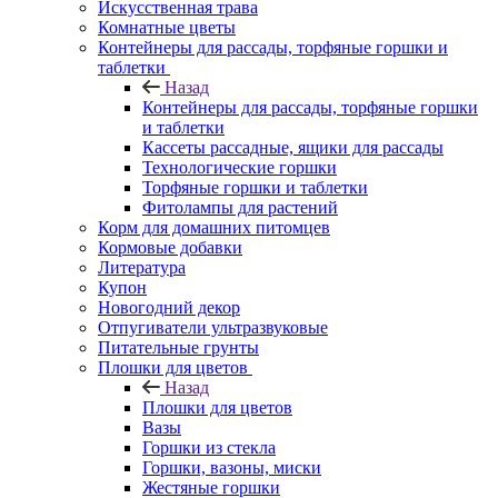
Искусственная трава
Комнатные цветы
Контейнеры для рассады, торфяные горшки и
таблетки
Назад
Контейнеры для рассады, торфяные горшки
и таблетки
Кассеты рассадные, ящики для рассады
Технологические горшки
Торфяные горшки и таблетки
Фитолампы для растений
Корм для домашних питомцев
Кормовые добавки
Литература
Купон
Новогодний декор
Отпугиватели ультразвуковые
Питательные грунты
Плошки для цветов
Назад
Плошки для цветов
Вазы
Горшки из стекла
Горшки, вазоны, миски
Жестяные горшки