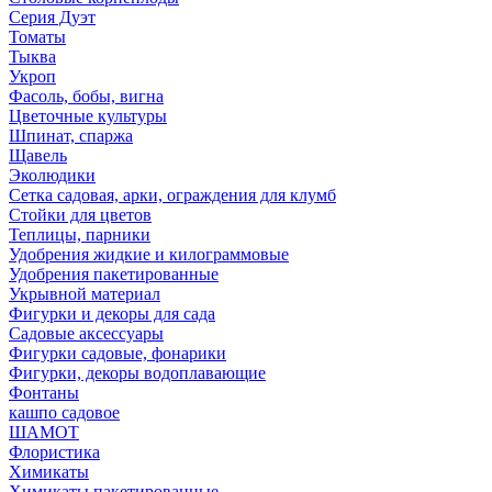
Серия Дуэт
Томаты
Тыква
Укроп
Фасоль, бобы, вигна
Цветочные культуры
Шпинат, спаржа
Щавель
Эколюдики
Сетка садовая, арки, ограждения для клумб
Стойки для цветов
Теплицы, парники
Удобрения жидкие и килограммовые
Удобрения пакетированные
Укрывной материал
Фигурки и декоры для сада
Садовые аксессуары
Фигурки садовые, фонарики
Фигурки, декоры водоплавающие
Фонтаны
кашпо садовое
ШАМОТ
Флористика
Химикаты
Химикаты пакетированные