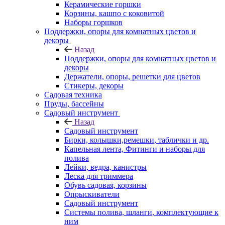
Керамические горшки
Корзины, кашпо с коковитой
Наборы горшков
Поддержки, опоры для комнатных цветов и
декоры
Назад
Поддержки, опоры для комнатных цветов и
декоры
Держатели, опоры, решетки для цветов
Стикеры, декоры
Садовая техника
Пруды, бассейны
Садовый инструмент
Назад
Садовый инструмент
Бирки, колышки,ремешки, таблички и др.
Капельная лента, Фитинги и наборы для
полива
Лейки, ведра, канистры
Леска для триммера
Обувь садовая, корзины
Опрыскиватели
Садовый инструмент
Системы полива, шланги, комплектующие к
ним