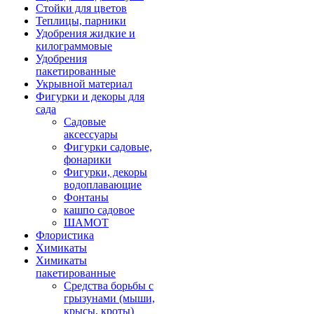
Стойки для цветов
Теплицы, парники
Удобрения жидкие и
килограммовые
Удобрения
пакетированные
Укрывной материал
Фигурки и декоры для
сада
Садовые
аксессуары
Фигурки садовые,
фонарики
Фигурки, декоры
водоплавающие
Фонтаны
кашпо садовое
ШАМОТ
Флористика
Химикаты
Химикаты
пакетированные
Средства борьбы с
грызунами (мыши,
крысы, кроты)