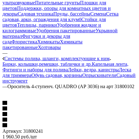
ультразвуковые
Питательные грунты
Плошки для
цветов
Поддержки, опоры для комнатных цветов и
декоры
Садовая техника
Пруды, бассейны
Семена
Сетка
садовая, арки, ограждения для клумб
Стойки для
цветов
Теплицы, парники
Удобрения жидкие и
килограммовые
Удобрения пакетированные
Укрывной
материал
Фигурки и декоры для
сада
Флористика
Химикаты
Химикаты
пакетированные
Хозтовары
—
Системы полива, шланги, комплектующие к ним
Бирки, колышки,ремешки, таблички и др.
Капельная лента,
Фитинги и наборы для полива
Лейки, ведра, канистры
Леска
для триммера
Обувь садовая, корзины
Опрыскиватели
Садовый
инструмент
—
Ороситель 4-ступенч. QUADRO (АР 3036) на арт 31800102
Артикул:
31800241
1 960.50
руб.
/шт