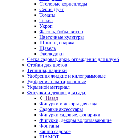
Столовые корнеплоды
Серия Дуэт
Томаты
Тыква
Укроп
Фасоль, бобы, вигна
Цветочные культуры
Шпинат, спаржа
Щавель
Эколюдики
Сетка садовая, арки, ограждения для клумб
Стойки для цветов
Теплицы, парники
Удобрения жидкие и килограммовые
Удобрения пакетированные
Укрывной материал
Фигурки и декоры для сада
Назад
Фигурки и декоры для сада
Садовые аксессуары
Фигурки садовые, фонарики
Фигурки, декоры водоплавающие
Фонтаны
кашпо садовое
ШАМОТ