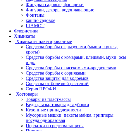
Фигурки садовые, фонарики
Фигурки, декоры водоплавающие
Фонтаны
кашпо садовое
ШАМОТ
Флористика
Химикаты
Химикаты пакетированные
Средства борьбы с грызунами (мыши, крысы,
кроты)
Средства борьбы с комарами, клещами, мухи, осы
и др.
Средства борьбы с насекомыми-вредителями
Средства борьбы с сорняками
Средства защиты для водоемов
Средства от болезней растений
Серия ПРОФИ
Хозтовары
Товары из пластмассы
Ведра, тазы, товары для уборки
Кухонные принадлежности
Мусорные мешки, пакеты майка, грипперы,
посуда одноразовая
Перчатки и средства защиты
Пикник