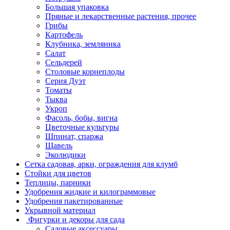
Большая упаковка
Пряные и лекарственные растения, прочее
Грибы
Картофель
Клубника, земляника
Салат
Сельдерей
Столовые корнеплоды
Серия Дуэт
Томаты
Тыква
Укроп
Фасоль, бобы, вигна
Цветочные культуры
Шпинат, спаржа
Щавель
Эколюдики
Сетка садовая, арки, ограждения для клумб
Стойки для цветов
Теплицы, парники
Удобрения жидкие и килограммовые
Удобрения пакетированные
Укрывной материал
Фигурки и декоры для сада
Садовые аксессуары