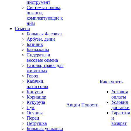
инструмент
Системы полива,
шланги,
комплектующие к
ним
Семена
Большая Фасовка
Арбузы, дыни
Базилик
Баклажаны
Сидераты и
весовые семена
Газоны, травы для
животных
Горох
Кабачки,
Как купить
патиссоны
Капуста
Условия
Кориандр
оплаты
Кукуруза
Условия
Акции
Новости
Лук
доставки
Огурцы
Гарантия
Перец
и
Петрушка
возврат
Большая упаковка