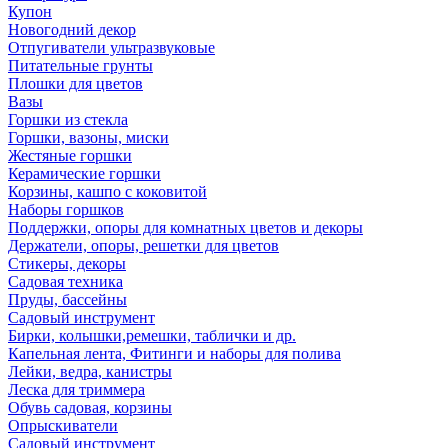
Купон
Новогодний декор
Отпугиватели ультразвуковые
Питательные грунты
Плошки для цветов
Вазы
Горшки из стекла
Горшки, вазоны, миски
Жестяные горшки
Керамические горшки
Корзины, кашпо с коковитой
Наборы горшков
Поддержки, опоры для комнатных цветов и декоры
Держатели, опоры, решетки для цветов
Стикеры, декоры
Садовая техника
Пруды, бассейны
Садовый инструмент
Бирки, колышки,ремешки, таблички и др.
Капельная лента, Фитинги и наборы для полива
Лейки, ведра, канистры
Леска для триммера
Обувь садовая, корзины
Опрыскиватели
Садовый инструмент