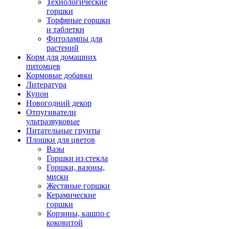
Технологические
горшки
Торфяные горшки
и таблетки
Фитолампы для
растений
Корм для домашних
питомцев
Кормовые добавки
Литература
Купон
Новогодний декор
Отпугиватели
ультразвуковые
Питательные грунты
Плошки для цветов
Вазы
Горшки из стекла
Горшки, вазоны,
миски
Жестяные горшки
Керамические
горшки
Корзины, кашпо с
коковитой