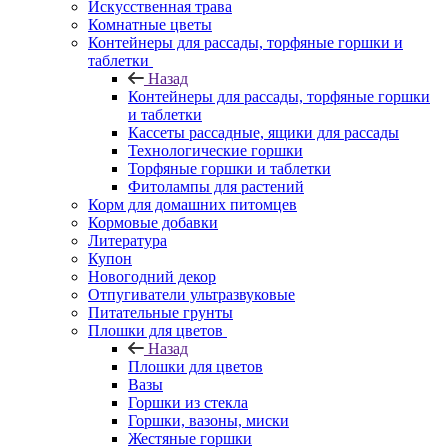
Искусственная трава
Комнатные цветы
Контейнеры для рассады, торфяные горшки и
таблетки
Назад
Контейнеры для рассады, торфяные горшки
и таблетки
Кассеты рассадные, ящики для рассады
Технологические горшки
Торфяные горшки и таблетки
Фитолампы для растений
Корм для домашних питомцев
Кормовые добавки
Литература
Купон
Новогодний декор
Отпугиватели ультразвуковые
Питательные грунты
Плошки для цветов
Назад
Плошки для цветов
Вазы
Горшки из стекла
Горшки, вазоны, миски
Жестяные горшки