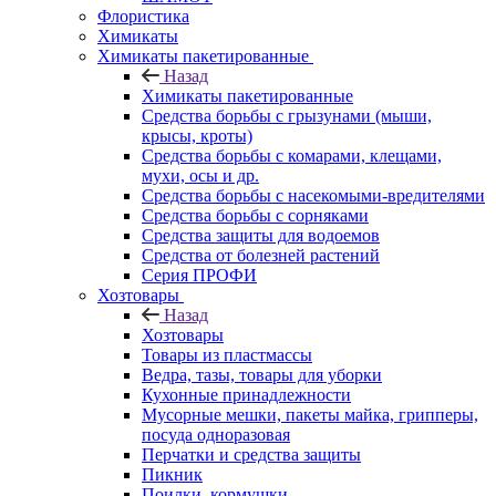
Флористика
Химикаты
Химикаты пакетированные
Назад
Химикаты пакетированные
Средства борьбы с грызунами (мыши,
крысы, кроты)
Средства борьбы с комарами, клещами,
мухи, осы и др.
Средства борьбы с насекомыми-вредителями
Средства борьбы с сорняками
Средства защиты для водоемов
Средства от болезней растений
Серия ПРОФИ
Хозтовары
Назад
Хозтовары
Товары из пластмассы
Ведра, тазы, товары для уборки
Кухонные принадлежности
Мусорные мешки, пакеты майка, грипперы,
посуда одноразовая
Перчатки и средства защиты
Пикник
Поилки, кормушки