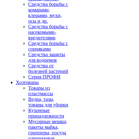
Средства борьбы с
комарами,
клещами, мухи,
осы и др.
Средства борьбы с
насекомыми-
вредителями
Средства борьбы с
сорняками
Средства защиты
для водоемов
Средства от
болезней растений
Серия ПРОФИ
Хозтовары
Товары из
пластмассы
Ведра, тазы,
товары для уборки
Кухонные
принадлежности
Мусорные мешки,
пакеты майка,
грипперы, посуда
одноразовая