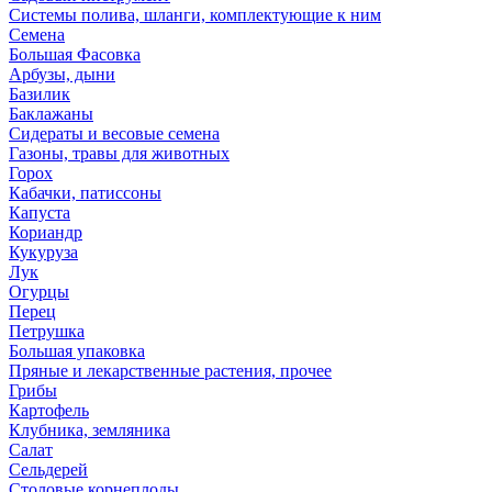
Системы полива, шланги, комплектующие к ним
Семена
Большая Фасовка
Арбузы, дыни
Базилик
Баклажаны
Сидераты и весовые семена
Газоны, травы для животных
Горох
Кабачки, патиссоны
Капуста
Кориандр
Кукуруза
Лук
Огурцы
Перец
Петрушка
Большая упаковка
Пряные и лекарственные растения, прочее
Грибы
Картофель
Клубника, земляника
Салат
Сельдерей
Столовые корнеплоды