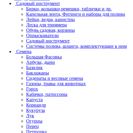
Садовый инструмент
Бирки, колышки,ремешки, таблички и др.
Капельная лента, Фитинги и наборы для полива
Лейки, ведра, канистры
Леска для триммера
Обувь садовая, корзины
Опрыскиватели
Садовый инструмент
Системы полива, шланги, комплектующие к ним
Семена
Большая Фасовка
Арбузы, дыни
Базилик
Баклажаны
Сидераты и весовые семена
Газоны, травы для животных
Горох
Кабачки, патиссоны
Капуста
Кориандр
Кукуруза
Лук
Огурцы
Перец
Петрушка