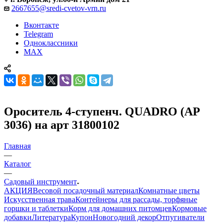
2667655@sredi-cvetov-vrn.ru
Вконтакте
Telegram
Одноклассники
MAX
Ороситель 4-ступенч. QUADRO (АР
3036) на арт 31800102
Главная
—
Каталог
—
Садовый инструмент
АКЦИЯ
Весовой посадочный материал
Комнатные цветы
Искусственная трава
Контейнеры для рассады, торфяные
горшки и таблетки
Корм для домашних питомцев
Кормовые
добавки
Литература
Купон
Новогодний декор
Отпугиватели