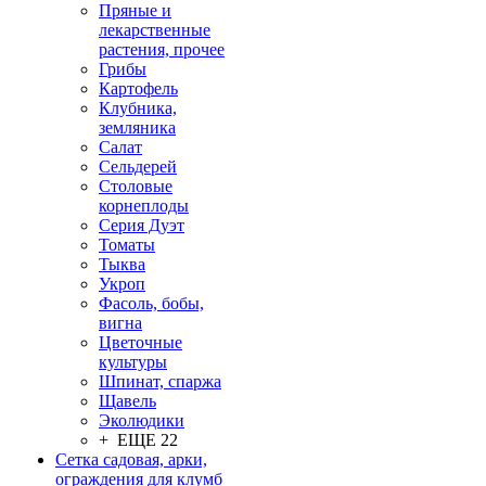
Пряные и
лекарственные
растения, прочее
Грибы
Картофель
Клубника,
земляника
Салат
Сельдерей
Столовые
корнеплоды
Серия Дуэт
Томаты
Тыква
Укроп
Фасоль, бобы,
вигна
Цветочные
культуры
Шпинат, спаржа
Щавель
Эколюдики
+ ЕЩЕ 22
Сетка садовая, арки,
ограждения для клумб