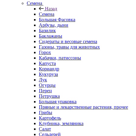
Семена
Назад
Семена
Большая Фасовка
Арбузы, дыни
Базилик
Баклажаны
Сидераты и весовые семена
Газоны, травы для животных
Горох
Кабачки, патиссоны
Капуста
Кориандр
Кукуруза
Лук
Огурцы
Перец
Петрушка
Большая упаковка
Пряные и лекарственные растения, прочее
Грибы
Картофель
Клубника, земляника
Салат
Сельдерей