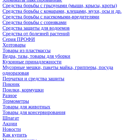
Средства борьбы с грызунами (мыши, крысы, кроты)
Средства борьбы с комарами, клещами, мухи, осы и др.
Средства борьбы с насекомыми-вредителями
Средства борьбы с сорняками
Средства защиты для водоемов
Средства от болезней растений
Серия ПРОФИ
Хозтовары
Товары из пластмассы
Ведра, тазы, товары для уборки
Кухонные принадлежности
Мусорные мешки, пакеты майка, грипперы, посуда
одноразовая
Перчатки и средства защиты
Пикник
Поилки, кормушки
Разное
Термометры
Товары для животных
Товары для консервирования
Шпагат
Акции
Новости
Как купить