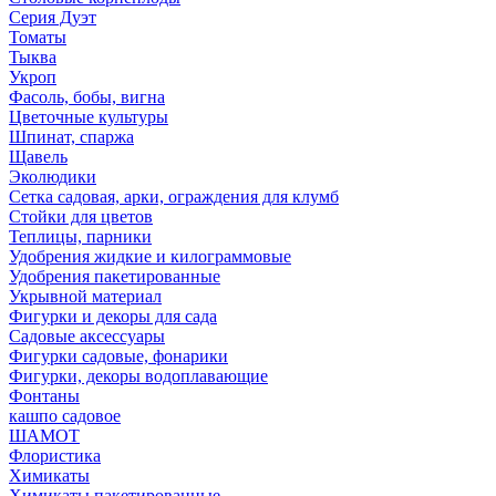
Серия Дуэт
Томаты
Тыква
Укроп
Фасоль, бобы, вигна
Цветочные культуры
Шпинат, спаржа
Щавель
Эколюдики
Сетка садовая, арки, ограждения для клумб
Стойки для цветов
Теплицы, парники
Удобрения жидкие и килограммовые
Удобрения пакетированные
Укрывной материал
Фигурки и декоры для сада
Садовые аксессуары
Фигурки садовые, фонарики
Фигурки, декоры водоплавающие
Фонтаны
кашпо садовое
ШАМОТ
Флористика
Химикаты
Химикаты пакетированные