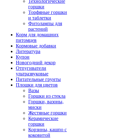
Технологические
горшки
Торфяные горшки
и таблетки
Фитолампы для
растений
Корм для домашних
питомцев
Кормовые добавки
Литература
Купон
Новогодний декор
Отпугиватели
ультразвуковые
Питательные грунты
Плошки для цветов
Вазы
Горшки из стекла
Горшки, вазоны,
миски
Жестяные горшки
Керамические
горшки
Корзины, кашпо с
коковитой