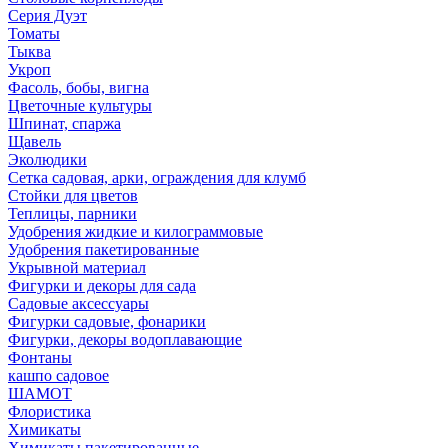
Серия Дуэт
Томаты
Тыква
Укроп
Фасоль, бобы, вигна
Цветочные культуры
Шпинат, спаржа
Щавель
Эколюдики
Сетка садовая, арки, ограждения для клумб
Стойки для цветов
Теплицы, парники
Удобрения жидкие и килограммовые
Удобрения пакетированные
Укрывной материал
Фигурки и декоры для сада
Садовые аксессуары
Фигурки садовые, фонарики
Фигурки, декоры водоплавающие
Фонтаны
кашпо садовое
ШАМОТ
Флористика
Химикаты
Химикаты пакетированные