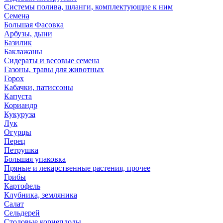
Системы полива, шланги, комплектующие к ним
Семена
Большая Фасовка
Арбузы, дыни
Базилик
Баклажаны
Сидераты и весовые семена
Газоны, травы для животных
Горох
Кабачки, патиссоны
Капуста
Кориандр
Кукуруза
Лук
Огурцы
Перец
Петрушка
Большая упаковка
Пряные и лекарственные растения, прочее
Грибы
Картофель
Клубника, земляника
Салат
Сельдерей
Столовые корнеплоды