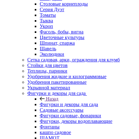
Столовые корнеплоды
Серия Дуэт
Томаты
Тыква
Укроп
Фасоль, бобы, вигна
Цветочные культуры
Шпинат, спаржа
Щавель
Эколюдики
Сетка садовая, арки, ограждения для клумб
Стойки для цветов
Теплицы, парники
Удобрения жидкие и килограммовые
Удобрения пакетированные
Укрывной материал
Фигурки и декоры для сада
Назад
Фигурки и декоры для сада
Садовые аксессуары
Фигурки садовые, фонарики
Фигурки, декоры водоплавающие
Фонтаны
кашпо садовое
ШАМОТ