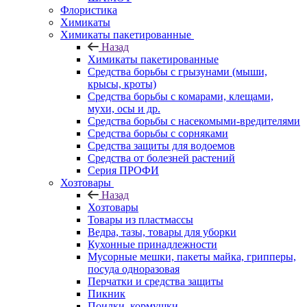
Флористика
Химикаты
Химикаты пакетированные
Назад
Химикаты пакетированные
Средства борьбы с грызунами (мыши,
крысы, кроты)
Средства борьбы с комарами, клещами,
мухи, осы и др.
Средства борьбы с насекомыми-вредителями
Средства борьбы с сорняками
Средства защиты для водоемов
Средства от болезней растений
Серия ПРОФИ
Хозтовары
Назад
Хозтовары
Товары из пластмассы
Ведра, тазы, товары для уборки
Кухонные принадлежности
Мусорные мешки, пакеты майка, грипперы,
посуда одноразовая
Перчатки и средства защиты
Пикник
Поилки, кормушки