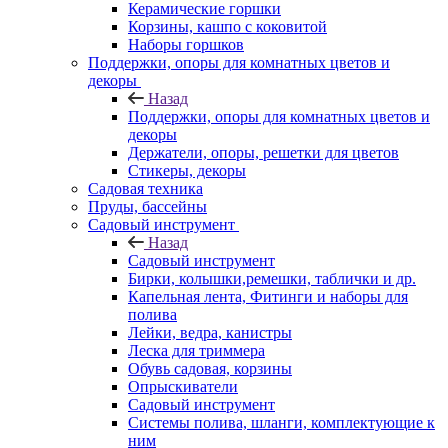
Керамические горшки
Корзины, кашпо с коковитой
Наборы горшков
Поддержки, опоры для комнатных цветов и
декоры
Назад
Поддержки, опоры для комнатных цветов и
декоры
Держатели, опоры, решетки для цветов
Стикеры, декоры
Садовая техника
Пруды, бассейны
Садовый инструмент
Назад
Садовый инструмент
Бирки, колышки,ремешки, таблички и др.
Капельная лента, Фитинги и наборы для
полива
Лейки, ведра, канистры
Леска для триммера
Обувь садовая, корзины
Опрыскиватели
Садовый инструмент
Системы полива, шланги, комплектующие к
ним