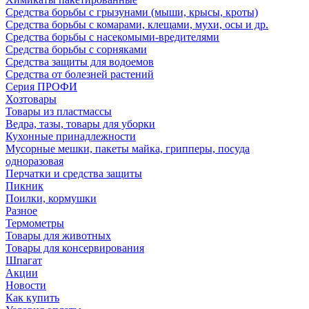
Средства борьбы с грызунами (мыши, крысы, кроты)
Средства борьбы с комарами, клещами, мухи, осы и др.
Средства борьбы с насекомыми-вредителями
Средства борьбы с сорняками
Средства защиты для водоемов
Средства от болезней растений
Серия ПРОФИ
Хозтовары
Товары из пластмассы
Ведра, тазы, товары для уборки
Кухонные принадлежности
Мусорные мешки, пакеты майка, грипперы, посуда
одноразовая
Перчатки и средства защиты
Пикник
Поилки, кормушки
Разное
Термометры
Товары для животных
Товары для консервирования
Шпагат
Акции
Новости
Как купить