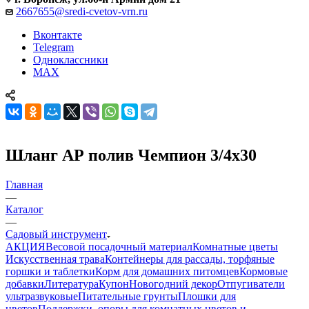
2667655@sredi-cvetov-vrn.ru
Вконтакте
Telegram
Одноклассники
MAX
Шланг АР полив Чемпион 3/4х30
Главная
—
Каталог
—
Садовый инструмент
АКЦИЯ
Весовой посадочный материал
Комнатные цветы
Искусственная трава
Контейнеры для рассады, торфяные
горшки и таблетки
Корм для домашних питомцев
Кормовые
добавки
Литература
Купон
Новогодний декор
Отпугиватели
ультразвуковые
Питательные грунты
Плошки для
цветов
Поддержки, опоры для комнатных цветов и