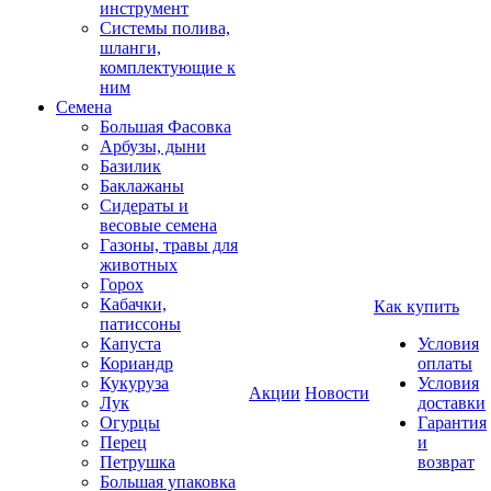
инструмент
Системы полива,
шланги,
комплектующие к
ним
Семена
Большая Фасовка
Арбузы, дыни
Базилик
Баклажаны
Сидераты и
весовые семена
Газоны, травы для
животных
Горох
Кабачки,
Как купить
патиссоны
Капуста
Условия
Кориандр
оплаты
Кукуруза
Условия
Акции
Новости
Лук
доставки
Огурцы
Гарантия
Перец
и
Петрушка
возврат
Большая упаковка