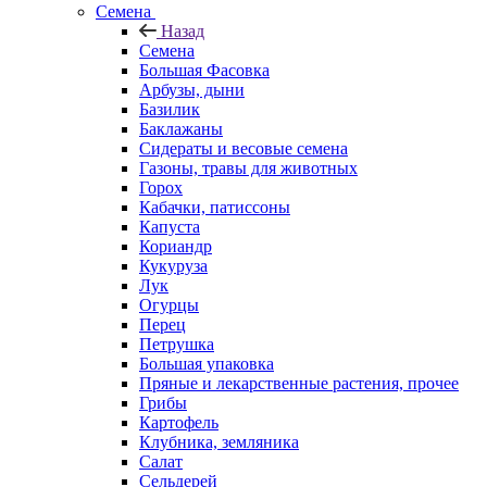
Семена
Назад
Семена
Большая Фасовка
Арбузы, дыни
Базилик
Баклажаны
Сидераты и весовые семена
Газоны, травы для животных
Горох
Кабачки, патиссоны
Капуста
Кориандр
Кукуруза
Лук
Огурцы
Перец
Петрушка
Большая упаковка
Пряные и лекарственные растения, прочее
Грибы
Картофель
Клубника, земляника
Салат
Сельдерей