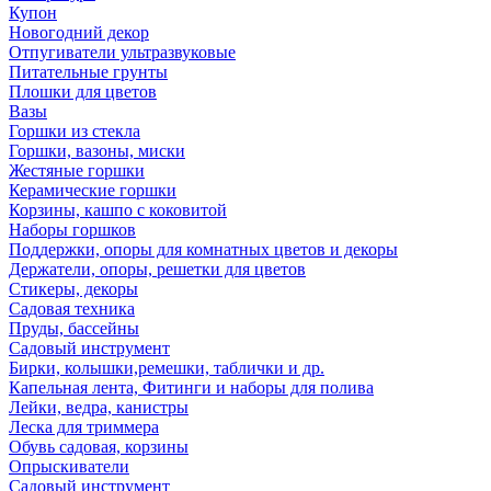
Купон
Новогодний декор
Отпугиватели ультразвуковые
Питательные грунты
Плошки для цветов
Вазы
Горшки из стекла
Горшки, вазоны, миски
Жестяные горшки
Керамические горшки
Корзины, кашпо с коковитой
Наборы горшков
Поддержки, опоры для комнатных цветов и декоры
Держатели, опоры, решетки для цветов
Стикеры, декоры
Садовая техника
Пруды, бассейны
Садовый инструмент
Бирки, колышки,ремешки, таблички и др.
Капельная лента, Фитинги и наборы для полива
Лейки, ведра, канистры
Леска для триммера
Обувь садовая, корзины
Опрыскиватели
Садовый инструмент