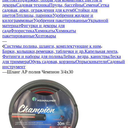
декоры
Садовая техника
Пруды, бассейны
Семена
Сетка
садовая, арки, ограждения для клумб
Стойки для
цветов
Теплицы, парники
Удобрения жидкие и
килограммовые
Удобрения пакетированные
Укрывной
материал
Фигурки и декоры для
сада
Флористика
Химикаты
Химикаты
пакетированные
Хозтовары
—
Системы полива, шланги, комплектующие к ним
Бирки, колышки,ремешки, таблички и др.
Капельная лента,
Фитинги и наборы для полива
Лейки, ведра, канистры
Леска
для триммера
Обувь садовая, корзины
Опрыскиватели
Садовый
инструмент
—
Шланг АР полив Чемпион 3/4х30