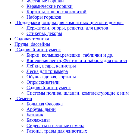
Жестяные горшки
Керамические горшки
Корзины, кашпо с коковитой
Наборы горшков
Поддержки, опоры для комнатных цветов и декоры
Держатели, опоры, решетки для цветов
Стикеры, декоры
Садовая техника
Пруды, бассейны
Садовый инструмент
Бирки, колышки,ремешки, таблички и др.
Капельная лента, Фитинги и наборы для полива
Лейки, ведра, канистры
Леска для триммера
Обувь садовая, корзины
Опрыскиватели
Садовый инструмент
Системы полива, шланги, комплектующие к ним
Семена
Большая Фасовка
Арбузы, дыни
Базилик
Баклажаны
Сидераты и весовые семена
Газоны, травы для животных