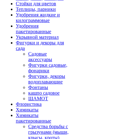
Стойки для цветов
Теплицы, парники
Удобрения жидкие и
килограммовые
Удобрения
пакетированные
Укрывной материал
Фигурки и декоры для
сада
Садовые
аксессуары
Фигурки садовые,
фонарики
Фигурки, декоры
водоплавающие
Фонтаны
кашпо садовое
ШАМОТ
Флористика
Химикаты
Химикаты
пакетированные
Средства борьбы с
грызунами (мыши,
крысы, кроты)