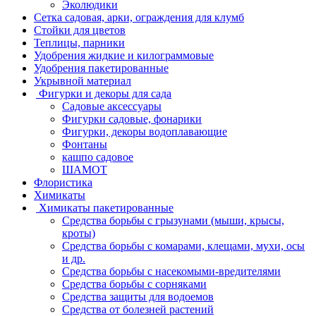
Эколюдики
Сетка садовая, арки, ограждения для клумб
Стойки для цветов
Теплицы, парники
Удобрения жидкие и килограммовые
Удобрения пакетированные
Укрывной материал
Фигурки и декоры для сада
Садовые аксессуары
Фигурки садовые, фонарики
Фигурки, декоры водоплавающие
Фонтаны
кашпо садовое
ШАМОТ
Флористика
Химикаты
Химикаты пакетированные
Средства борьбы с грызунами (мыши, крысы,
кроты)
Средства борьбы с комарами, клещами, мухи, осы
и др.
Средства борьбы с насекомыми-вредителями
Средства борьбы с сорняками
Средства защиты для водоемов
Средства от болезней растений