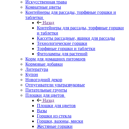
Искусственная трава
Комнатные цветы
Контейнеры для рассады, торфяные горшки и
таблетки
Назад
Контейнеры для рассады, торфяные горшки
и таблетки
Кассеты рассадные, ящики для рассады
Технологические горшки
Торфяные горшки и таблетки
Фитолампы для растений
Корм для домашних питомцев
Кормовые добавки
Литература
Купон
Новогодний декор
Отпугиватели ультразвуковые
Питательные грунты
Плошки для цветов
Назад
Плошки для цветов
Вазы
Горшки из стекла
Горшки, вазоны, миски
Жестяные горшки