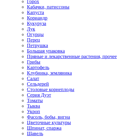
Горох
Кабачки, патиссоны
Капуста
Кориандр
Кукуруза
Лук
Огурцы
Перец
Петрушка
Большая упаковка
Пряные и лекарственные растения, прочее
Грибы
Картофель
Клубника, земляника
Салат
Сельдерей
Столовые корнеплоды
Серия Дуэт
Томаты
Тыква
Укроп
Фасоль, бобы, вигна
Цветочные культуры
Шпинат, спаржа
Щавель