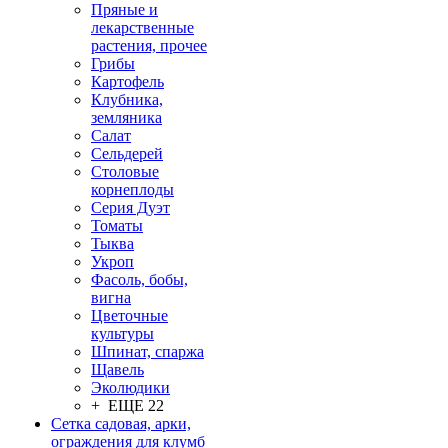
Пряные и
лекарственные
растения, прочее
Грибы
Картофель
Клубника,
земляника
Салат
Сельдерей
Столовые
корнеплоды
Серия Дуэт
Томаты
Тыква
Укроп
Фасоль, бобы,
вигна
Цветочные
культуры
Шпинат, спаржа
Щавель
Эколюдики
+ ЕЩЕ 22
Сетка садовая, арки,
ограждения для клумб