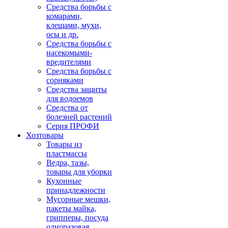
Средства борьбы с
комарами,
клещами, мухи,
осы и др.
Средства борьбы с
насекомыми-
вредителями
Средства борьбы с
сорняками
Средства защиты
для водоемов
Средства от
болезней растений
Серия ПРОФИ
Хозтовары
Товары из
пластмассы
Ведра, тазы,
товары для уборки
Кухонные
принадлежности
Мусорные мешки,
пакеты майка,
грипперы, посуда
одноразовая