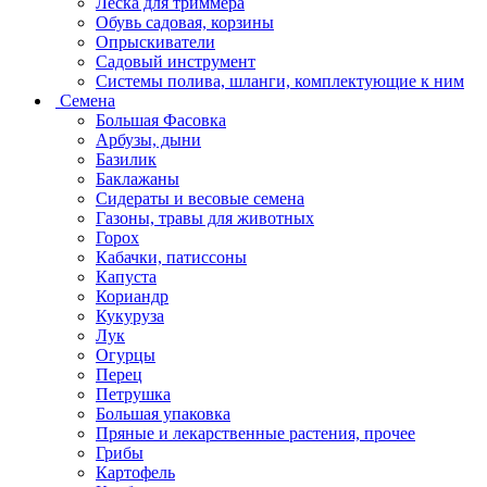
Леска для триммера
Обувь садовая, корзины
Опрыскиватели
Садовый инструмент
Системы полива, шланги, комплектующие к ним
Семена
Большая Фасовка
Арбузы, дыни
Базилик
Баклажаны
Сидераты и весовые семена
Газоны, травы для животных
Горох
Кабачки, патиссоны
Капуста
Кориандр
Кукуруза
Лук
Огурцы
Перец
Петрушка
Большая упаковка
Пряные и лекарственные растения, прочее
Грибы
Картофель