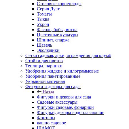
Столовые корнеплоды
Серия Дуэт
Томаты
Тыква
Укроп
Фасоль, бобы, вигна
Цветочные культуры
Шпинат, спаржа
Щавель
Эколюдики
Сетка садовая, арки, ограждения для клумб
Стойки для цветов
Теплицы, парники
Удобрения жидкие и килограммовые
Удобрения пакетированные
Укрывной материал
Фигурки и декоры для сада
Назад
Фигурки и декоры для сада
Садовые аксессуары
Фигурки садовые, фонарики
Фигурки, декоры водоплавающие
Фонтаны
кашпо садовое
ШАМОТ