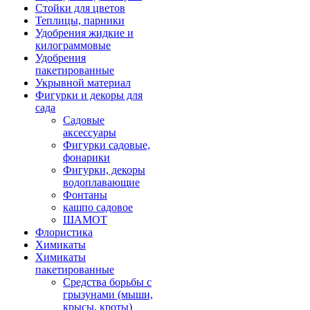
Стойки для цветов
Теплицы, парники
Удобрения жидкие и
килограммовые
Удобрения
пакетированные
Укрывной материал
Фигурки и декоры для
сада
Садовые
аксессуары
Фигурки садовые,
фонарики
Фигурки, декоры
водоплавающие
Фонтаны
кашпо садовое
ШАМОТ
Флористика
Химикаты
Химикаты
пакетированные
Средства борьбы с
грызунами (мыши,
крысы, кроты)