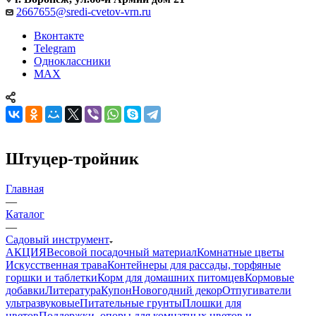
2667655@sredi-cvetov-vrn.ru
Вконтакте
Telegram
Одноклассники
MAX
Штуцер-тройник
Главная
—
Каталог
—
Садовый инструмент
АКЦИЯ
Весовой посадочный материал
Комнатные цветы
Искусственная трава
Контейнеры для рассады, торфяные
горшки и таблетки
Корм для домашних питомцев
Кормовые
добавки
Литература
Купон
Новогодний декор
Отпугиватели
ультразвуковые
Питательные грунты
Плошки для
цветов
Поддержки, опоры для комнатных цветов и