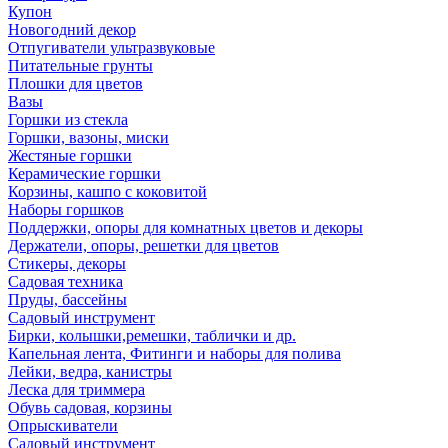
Купон
Новогодний декор
Отпугиватели ультразвуковые
Питательные грунты
Плошки для цветов
Вазы
Горшки из стекла
Горшки, вазоны, миски
Жестяные горшки
Керамические горшки
Корзины, кашпо с коковитой
Наборы горшков
Поддержки, опоры для комнатных цветов и декоры
Держатели, опоры, решетки для цветов
Стикеры, декоры
Садовая техника
Пруды, бассейны
Садовый инструмент
Бирки, колышки,ремешки, таблички и др.
Капельная лента, Фитинги и наборы для полива
Лейки, ведра, канистры
Леска для триммера
Обувь садовая, корзины
Опрыскиватели
Садовый инструмент