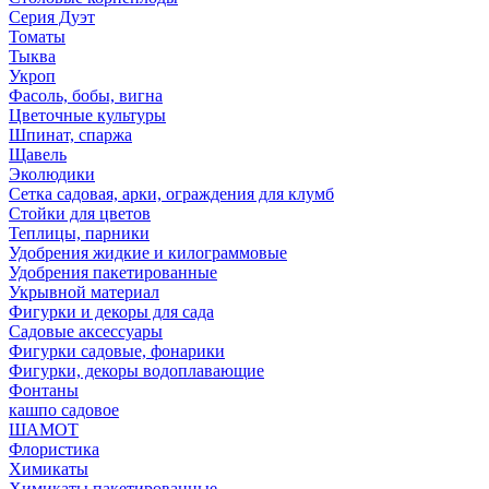
Серия Дуэт
Томаты
Тыква
Укроп
Фасоль, бобы, вигна
Цветочные культуры
Шпинат, спаржа
Щавель
Эколюдики
Сетка садовая, арки, ограждения для клумб
Стойки для цветов
Теплицы, парники
Удобрения жидкие и килограммовые
Удобрения пакетированные
Укрывной материал
Фигурки и декоры для сада
Садовые аксессуары
Фигурки садовые, фонарики
Фигурки, декоры водоплавающие
Фонтаны
кашпо садовое
ШАМОТ
Флористика
Химикаты
Химикаты пакетированные