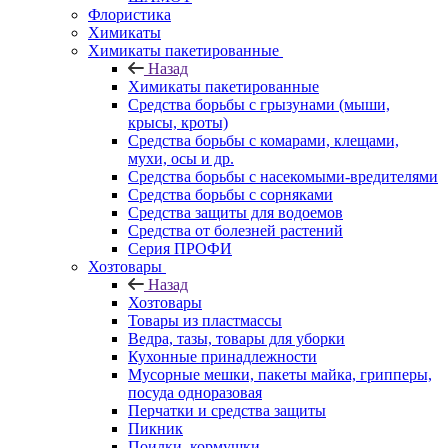
Флористика
Химикаты
Химикаты пакетированные
Назад
Химикаты пакетированные
Средства борьбы с грызунами (мыши,
крысы, кроты)
Средства борьбы с комарами, клещами,
мухи, осы и др.
Средства борьбы с насекомыми-вредителями
Средства борьбы с сорняками
Средства защиты для водоемов
Средства от болезней растений
Серия ПРОФИ
Хозтовары
Назад
Хозтовары
Товары из пластмассы
Ведра, тазы, товары для уборки
Кухонные принадлежности
Мусорные мешки, пакеты майка, грипперы,
посуда одноразовая
Перчатки и средства защиты
Пикник
Поилки, кормушки