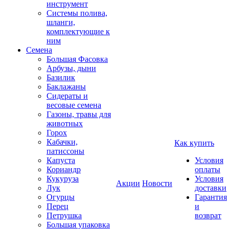
инструмент
Системы полива,
шланги,
комплектующие к
ним
Семена
Большая Фасовка
Арбузы, дыни
Базилик
Баклажаны
Сидераты и
весовые семена
Газоны, травы для
животных
Горох
Кабачки,
Как купить
патиссоны
Капуста
Условия
Кориандр
оплаты
Кукуруза
Условия
Акции
Новости
Лук
доставки
Огурцы
Гарантия
Перец
и
Петрушка
возврат
Большая упаковка