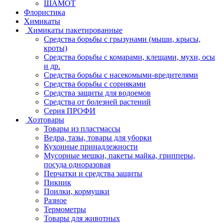
ШАМОТ
Флористика
Химикаты
Химикаты пакетированные
Средства борьбы с грызунами (мыши, крысы,
кроты)
Средства борьбы с комарами, клещами, мухи, осы
и др.
Средства борьбы с насекомыми-вредителями
Средства борьбы с сорняками
Средства защиты для водоемов
Средства от болезней растений
Серия ПРОФИ
Хозтовары
Товары из пластмассы
Ведра, тазы, товары для уборки
Кухонные принадлежности
Мусорные мешки, пакеты майка, грипперы,
посуда одноразовая
Перчатки и средства защиты
Пикник
Поилки, кормушки
Разное
Термометры
Товары для животных