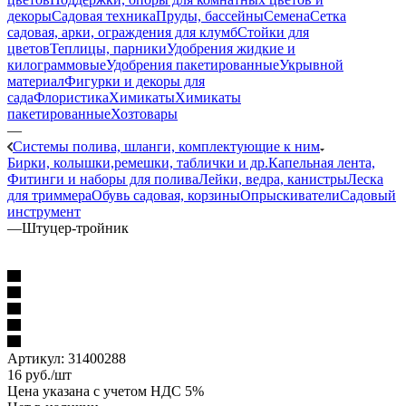
декоры
Садовая техника
Пруды, бассейны
Семена
Сетка
садовая, арки, ограждения для клумб
Стойки для
цветов
Теплицы, парники
Удобрения жидкие и
килограммовые
Удобрения пакетированные
Укрывной
материал
Фигурки и декоры для
сада
Флористика
Химикаты
Химикаты
пакетированные
Хозтовары
—
Системы полива, шланги, комплектующие к ним
Бирки, колышки,ремешки, таблички и др.
Капельная лента,
Фитинги и наборы для полива
Лейки, ведра, канистры
Леска
для триммера
Обувь садовая, корзины
Опрыскиватели
Садовый
инструмент
—
Штуцер-тройник
Артикул:
31400288
16
руб.
/шт
Цена указана с учетом НДС 5%