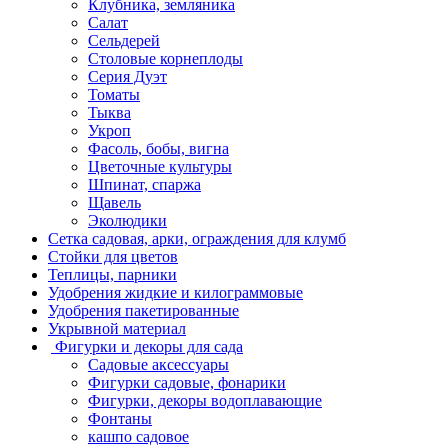
Клубника, земляника
Салат
Сельдерей
Столовые корнеплоды
Серия Дуэт
Томаты
Тыква
Укроп
Фасоль, бобы, вигна
Цветочные культуры
Шпинат, спаржа
Щавель
Эколюдики
Сетка садовая, арки, ограждения для клумб
Стойки для цветов
Теплицы, парники
Удобрения жидкие и килограммовые
Удобрения пакетированные
Укрывной материал
Фигурки и декоры для сада
Садовые аксессуары
Фигурки садовые, фонарики
Фигурки, декоры водоплавающие
Фонтаны
кашпо садовое