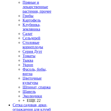
Пряные и
лекарственные
растения, прочее
Грибы
Картофель
Клубника,
земляника
Салат
Сельдерей
Столовые
корнеплоды
Серия Дуэт
Томаты
Тыква
Укроп
Фасоль, бобы,
вигна
Цветочные
культуры
Шпинат, спаржа
Щавель
Эколюдики
+ ЕЩЕ 22
Сетка садовая, арки,
ограждения для клумб