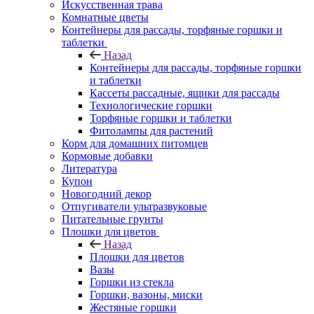
Искусственная трава
Комнатные цветы
Контейнеры для рассады, торфяные горшки и
таблетки
Назад
Контейнеры для рассады, торфяные горшки
и таблетки
Кассеты рассадные, ящики для рассады
Технологические горшки
Торфяные горшки и таблетки
Фитолампы для растений
Корм для домашних питомцев
Кормовые добавки
Литература
Купон
Новогодний декор
Отпугиватели ультразвуковые
Питательные грунты
Плошки для цветов
Назад
Плошки для цветов
Вазы
Горшки из стекла
Горшки, вазоны, миски
Жестяные горшки