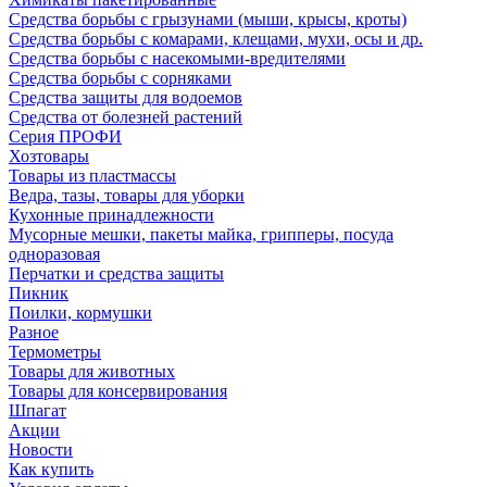
Средства борьбы с грызунами (мыши, крысы, кроты)
Средства борьбы с комарами, клещами, мухи, осы и др.
Средства борьбы с насекомыми-вредителями
Средства борьбы с сорняками
Средства защиты для водоемов
Средства от болезней растений
Серия ПРОФИ
Хозтовары
Товары из пластмассы
Ведра, тазы, товары для уборки
Кухонные принадлежности
Мусорные мешки, пакеты майка, грипперы, посуда
одноразовая
Перчатки и средства защиты
Пикник
Поилки, кормушки
Разное
Термометры
Товары для животных
Товары для консервирования
Шпагат
Акции
Новости
Как купить