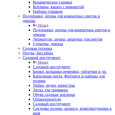
Керамические горшки
Корзины, кашпо с коковитой
Наборы горшков
Поддержки, опоры для комнатных цветов и
декоры
Назад
Поддержки, опоры для комнатных цветов и
декоры
Держатели, опоры, решетки для цветов
Стикеры, декоры
Садовая техника
Пруды, бассейны
Садовый инструмент
Назад
Садовый инструмент
Бирки, колышки,ремешки, таблички и др.
Капельная лента, Фитинги и наборы для
полива
Лейки, ведра, канистры
Леска для триммера
Обувь садовая, корзины
Опрыскиватели
Садовый инструмент
Системы полива, шланги, комплектующие к
ним