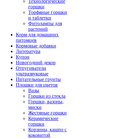
Технологические
горшки
Торфяные горшки
и таблетки
Фитолампы для
растений
Корм для домашних
питомцев
Кормовые добавки
Литература
Купон
Новогодний декор
Отпугиватели
ультразвуковые
Питательные грунты
Плошки для цветов
Вазы
Горшки из стекла
Горшки, вазоны,
миски
Жестяные горшки
Керамические
горшки
Корзины, кашпо с
коковитой