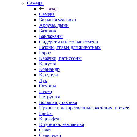
Семена
Назад
Семена
Большая Фасовка
Арбузы, дыни
Базилик
Баклажаны
Сидераты и весовые семена
Газоны, травы для животных
Горох
Кабачки, патиссоны
Капуста
Кориандр
Кукуруза
Лук
Огурцы
Перец
Петрушка
Большая упаковка
Пряные и лекарственные растения, прочее
Грибы
Картофель
Клубника, земляника
Салат
Сельдерей