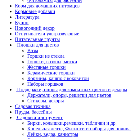
Фитолампы для растений
Корм для домашних питомцев
Кормовые добавки
Литература
Купон
Новогодний декор
Отпугиватели ультразвуковые
Питательные грунты
Плошки для цветов
Вазы
Горшки из стекла
Горшки, вазоны, миски
Жестяные горшки
Керамические горшки
Корзины, кашпо с коковитой
Наборы горшков
Поддержки, опоры для комнатных цветов и декоры
Держатели, опоры, решетки для цветов
Стикеры, декоры
Садовая техника
Пруды, бассейны
Садовый инструмент
Бирки, колышки,ремешки, таблички и др.
Капельная лента, Фитинги и наборы для полива
Лейки, ведра, канистры