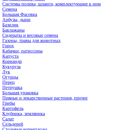
Системы полива, шланги, комплектующие к ним
Семена
Большая Фасовка
Арбузы, дыни
Базилик
Баклажаны
Сидераты и весовые семена
Газоны, травы для животных
Горох
Кабачки, патиссоны
Капуста
Кориандр
Кукуруза
Лук
Огурцы
Перец
Петрушка
Большая упаковка
Пряные и лекарственные растения, прочее
Грибы
Картофель
Клубника, земляника
Салат
Сельдерей
Столовые корнеплоды