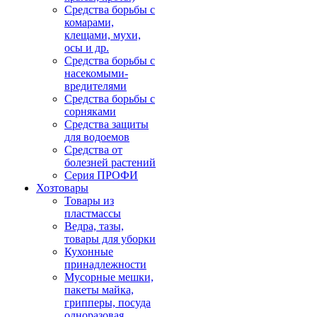
Средства борьбы с
комарами,
клещами, мухи,
осы и др.
Средства борьбы с
насекомыми-
вредителями
Средства борьбы с
сорняками
Средства защиты
для водоемов
Средства от
болезней растений
Серия ПРОФИ
Хозтовары
Товары из
пластмассы
Ведра, тазы,
товары для уборки
Кухонные
принадлежности
Мусорные мешки,
пакеты майка,
грипперы, посуда
одноразовая