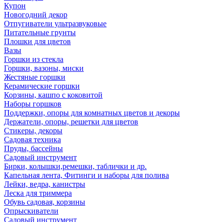
Купон
Новогодний декор
Отпугиватели ультразвуковые
Питательные грунты
Плошки для цветов
Вазы
Горшки из стекла
Горшки, вазоны, миски
Жестяные горшки
Керамические горшки
Корзины, кашпо с коковитой
Наборы горшков
Поддержки, опоры для комнатных цветов и декоры
Держатели, опоры, решетки для цветов
Стикеры, декоры
Садовая техника
Пруды, бассейны
Садовый инструмент
Бирки, колышки,ремешки, таблички и др.
Капельная лента, Фитинги и наборы для полива
Лейки, ведра, канистры
Леска для триммера
Обувь садовая, корзины
Опрыскиватели
Садовый инструмент