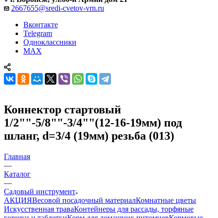
2667655@sredi-cvetov-vrn.ru
Вконтакте
Telegram
Одноклассники
MAX
Коннектор стартовый
1/2""-5/8""-3/4""(12-16-19мм) под
шланг, d=3/4 (19мм) резьба (013)
Главная
—
Каталог
—
Садовый инструмент
АКЦИЯ
Весовой посадочный материал
Комнатные цветы
Искусственная трава
Контейнеры для рассады, торфяные
горшки и таблетки
Корм для домашних питомцев
Кормовые