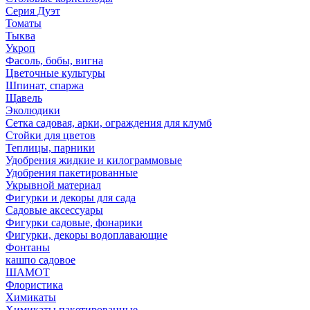
Серия Дуэт
Томаты
Тыква
Укроп
Фасоль, бобы, вигна
Цветочные культуры
Шпинат, спаржа
Щавель
Эколюдики
Сетка садовая, арки, ограждения для клумб
Стойки для цветов
Теплицы, парники
Удобрения жидкие и килограммовые
Удобрения пакетированные
Укрывной материал
Фигурки и декоры для сада
Садовые аксессуары
Фигурки садовые, фонарики
Фигурки, декоры водоплавающие
Фонтаны
кашпо садовое
ШАМОТ
Флористика
Химикаты
Химикаты пакетированные