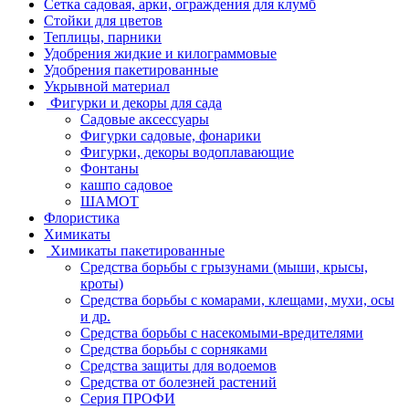
Сетка садовая, арки, ограждения для клумб
Стойки для цветов
Теплицы, парники
Удобрения жидкие и килограммовые
Удобрения пакетированные
Укрывной материал
Фигурки и декоры для сада
Садовые аксессуары
Фигурки садовые, фонарики
Фигурки, декоры водоплавающие
Фонтаны
кашпо садовое
ШАМОТ
Флористика
Химикаты
Химикаты пакетированные
Средства борьбы с грызунами (мыши, крысы,
кроты)
Средства борьбы с комарами, клещами, мухи, осы
и др.
Средства борьбы с насекомыми-вредителями
Средства борьбы с сорняками
Средства защиты для водоемов
Средства от болезней растений
Серия ПРОФИ