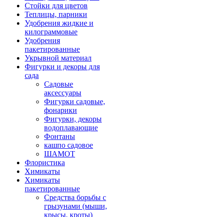
Стойки для цветов
Теплицы, парники
Удобрения жидкие и
килограммовые
Удобрения
пакетированные
Укрывной материал
Фигурки и декоры для
сада
Садовые
аксессуары
Фигурки садовые,
фонарики
Фигурки, декоры
водоплавающие
Фонтаны
кашпо садовое
ШАМОТ
Флористика
Химикаты
Химикаты
пакетированные
Средства борьбы с
грызунами (мыши,
крысы, кроты)