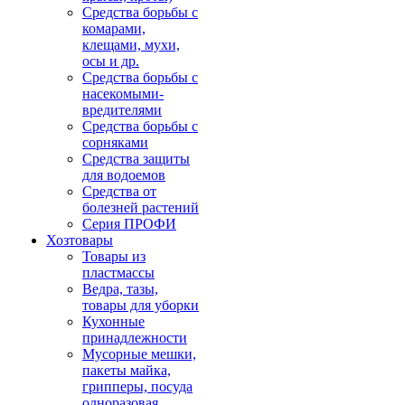
Средства борьбы с
комарами,
клещами, мухи,
осы и др.
Средства борьбы с
насекомыми-
вредителями
Средства борьбы с
сорняками
Средства защиты
для водоемов
Средства от
болезней растений
Серия ПРОФИ
Хозтовары
Товары из
пластмассы
Ведра, тазы,
товары для уборки
Кухонные
принадлежности
Мусорные мешки,
пакеты майка,
грипперы, посуда
одноразовая