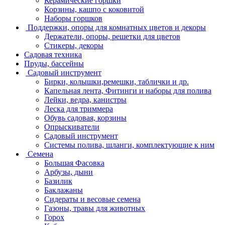
Керамические горшки
Корзины, кашпо с коковитой
Наборы горшков
Поддержки, опоры для комнатных цветов и декоры
Держатели, опоры, решетки для цветов
Стикеры, декоры
Садовая техника
Пруды, бассейны
Садовый инструмент
Бирки, колышки,ремешки, таблички и др.
Капельная лента, Фитинги и наборы для полива
Лейки, ведра, канистры
Леска для триммера
Обувь садовая, корзины
Опрыскиватели
Садовый инструмент
Системы полива, шланги, комплектующие к ним
Семена
Большая Фасовка
Арбузы, дыни
Базилик
Баклажаны
Сидераты и весовые семена
Газоны, травы для животных
Горох