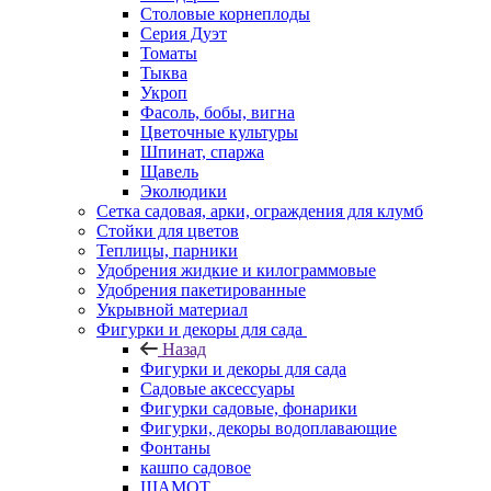
Столовые корнеплоды
Серия Дуэт
Томаты
Тыква
Укроп
Фасоль, бобы, вигна
Цветочные культуры
Шпинат, спаржа
Щавель
Эколюдики
Сетка садовая, арки, ограждения для клумб
Стойки для цветов
Теплицы, парники
Удобрения жидкие и килограммовые
Удобрения пакетированные
Укрывной материал
Фигурки и декоры для сада
Назад
Фигурки и декоры для сада
Садовые аксессуары
Фигурки садовые, фонарики
Фигурки, декоры водоплавающие
Фонтаны
кашпо садовое
ШАМОТ