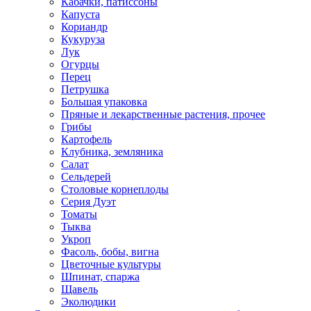
Кабачки, патиссоны
Капуста
Кориандр
Кукуруза
Лук
Огурцы
Перец
Петрушка
Большая упаковка
Пряные и лекарственные растения, прочее
Грибы
Картофель
Клубника, земляника
Салат
Сельдерей
Столовые корнеплоды
Серия Дуэт
Томаты
Тыква
Укроп
Фасоль, бобы, вигна
Цветочные культуры
Шпинат, спаржа
Щавель
Эколюдики