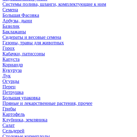
Системы полива, шланги, комплектующие к ним
Семена
Большая Фасовка
Арбузы, дыни
Базилик
Баклажаны
Сидераты и весовые семена
Газоны, травы для животных
Горох
Кабачки, патиссоны
Капуста
Кориандр
Кукуруза
Лук
Огурцы
Перец
Петрушка
Большая упаковка
Пряные и лекарственные растения, прочее
Грибы
Картофель
Клубника, земляника
Салат
Сельдерей
Столовые корнеплоды