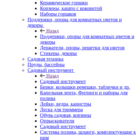
Керамические горшки
Корзины, кашпо с коковитой
Наборы горшков
Поддержки, опоры для комнатных цветов и
декоры
Назад
Поддержки, опоры для комнатных цветов и
декоры
Держатели, опоры, решетки для цветов
Стикеры, декоры
Садовая техника
Пруды, бассейны
Садовый инструмент
Назад
Садовый инструмент
Бирки, колышки,ремешки, таблички и др.
Капельная лента, Фитинги и наборы для
полива
Лейки, ведра, канистры
Леска для триммера
Обувь садовая, корзины
Опрыскиватели
Садовый инструмент
Системы полива, шланги, комплектующие к
ним