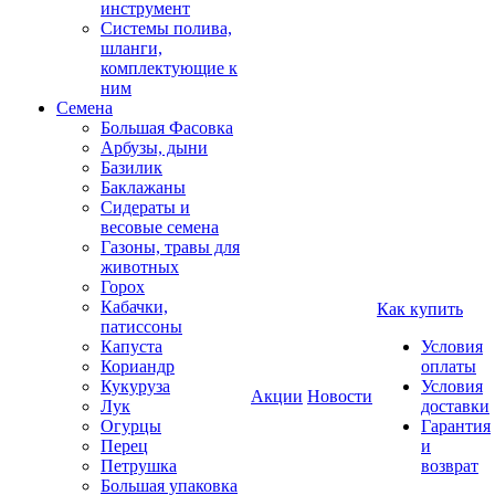
инструмент
Системы полива,
шланги,
комплектующие к
ним
Семена
Большая Фасовка
Арбузы, дыни
Базилик
Баклажаны
Сидераты и
весовые семена
Газоны, травы для
животных
Горох
Кабачки,
Как купить
патиссоны
Капуста
Условия
Кориандр
оплаты
Кукуруза
Условия
Акции
Новости
Лук
доставки
Огурцы
Гарантия
Перец
и
Петрушка
возврат
Большая упаковка