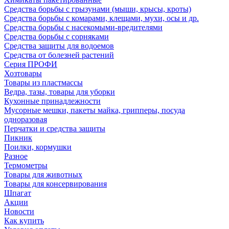
Средства борьбы с грызунами (мыши, крысы, кроты)
Средства борьбы с комарами, клещами, мухи, осы и др.
Средства борьбы с насекомыми-вредителями
Средства борьбы с сорняками
Средства защиты для водоемов
Средства от болезней растений
Серия ПРОФИ
Хозтовары
Товары из пластмассы
Ведра, тазы, товары для уборки
Кухонные принадлежности
Мусорные мешки, пакеты майка, грипперы, посуда
одноразовая
Перчатки и средства защиты
Пикник
Поилки, кормушки
Разное
Термометры
Товары для животных
Товары для консервирования
Шпагат
Акции
Новости
Как купить