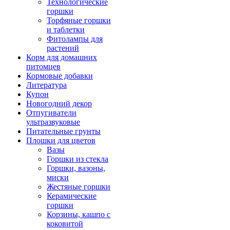
Технологические
горшки
Торфяные горшки
и таблетки
Фитолампы для
растений
Корм для домашних
питомцев
Кормовые добавки
Литература
Купон
Новогодний декор
Отпугиватели
ультразвуковые
Питательные грунты
Плошки для цветов
Вазы
Горшки из стекла
Горшки, вазоны,
миски
Жестяные горшки
Керамические
горшки
Корзины, кашпо с
коковитой