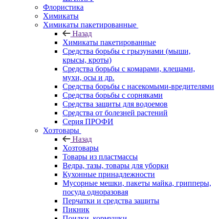
Флористика
Химикаты
Химикаты пакетированные
Назад
Химикаты пакетированные
Средства борьбы с грызунами (мыши,
крысы, кроты)
Средства борьбы с комарами, клещами,
мухи, осы и др.
Средства борьбы с насекомыми-вредителями
Средства борьбы с сорняками
Средства защиты для водоемов
Средства от болезней растений
Серия ПРОФИ
Хозтовары
Назад
Хозтовары
Товары из пластмассы
Ведра, тазы, товары для уборки
Кухонные принадлежности
Мусорные мешки, пакеты майка, грипперы,
посуда одноразовая
Перчатки и средства защиты
Пикник
Поилки, кормушки