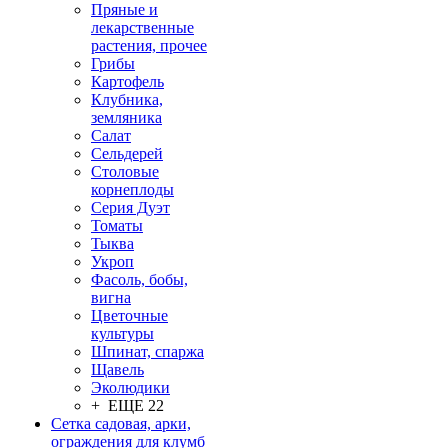
Пряные и
лекарственные
растения, прочее
Грибы
Картофель
Клубника,
земляника
Салат
Сельдерей
Столовые
корнеплоды
Серия Дуэт
Томаты
Тыква
Укроп
Фасоль, бобы,
вигна
Цветочные
культуры
Шпинат, спаржа
Щавель
Эколюдики
+ ЕЩЕ 22
Сетка садовая, арки,
ограждения для клумб