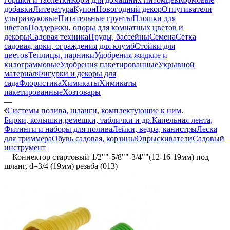
добавки
Литература
Купон
Новогодний декор
Отпугиватели
ультразвуковые
Питательные грунты
Плошки для
цветов
Поддержки, опоры для комнатных цветов и
декоры
Садовая техника
Пруды, бассейны
Семена
Сетка
садовая, арки, ограждения для клумб
Стойки для
цветов
Теплицы, парники
Удобрения жидкие и
килограммовые
Удобрения пакетированные
Укрывной
материал
Фигурки и декоры для
сада
Флористика
Химикаты
Химикаты
пакетированные
Хозтовары
—
Системы полива, шланги, комплектующие к ним
Бирки, колышки,ремешки, таблички и др.
Капельная лента,
Фитинги и наборы для полива
Лейки, ведра, канистры
Леска
для триммера
Обувь садовая, корзины
Опрыскиватели
Садовый
инструмент
—
Коннектор стартовый 1/2""-5/8""-3/4""(12-16-19мм) под
шланг, d=3/4 (19мм) резьба (013)