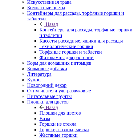
Искусственная трава
Комнатные цветы
Контейнеры для рассады, торфяные горшки и
таблетки
Назад
Контейнеры для рассады, торфяные горшки
и таблетки
Кассеты рассадные, ящики для рассады
Технологические горшки
Торфяные горшки и таблетки
Фитолампы для растений
Корм для домашних питомцев
Кормовые добавки
Литература
Купон
Новогодний декор
Отпугиватели ультразвуковые
Питательные грунты
Плошки для цветов
Назад
Плошки для цветов
Вазы
Горшки из стекла
Горшки, вазоны, миски
Жестяные горшки