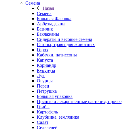
Семена
Назад
Семена
Большая Фасовка
Арбузы, дыни
Базилик
Баклажаны
Сидераты и весовые семена
Газоны, травы для животных
Горох
Кабачки, патиссоны
Капуста
Кориандр
Кукуруза
Лук
Огурцы
Перец
Петрушка
Большая упаковка
Пряные и лекарственные растения, прочее
Грибы
Картофель
Клубника, земляника
Салат
Сельдерей