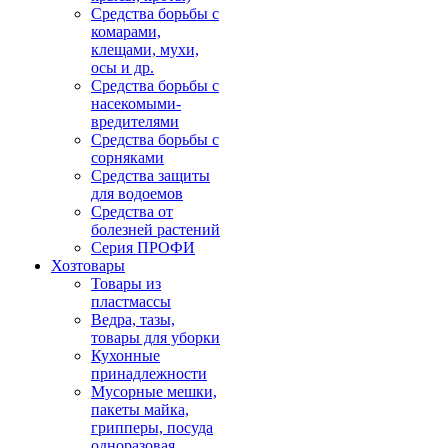
Средства борьбы с
комарами,
клещами, мухи,
осы и др.
Средства борьбы с
насекомыми-
вредителями
Средства борьбы с
сорняками
Средства защиты
для водоемов
Средства от
болезней растений
Серия ПРОФИ
Хозтовары
Товары из
пластмассы
Ведра, тазы,
товары для уборки
Кухонные
принадлежности
Мусорные мешки,
пакеты майка,
грипперы, посуда
одноразовая