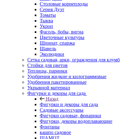
Столовые корнеплоды
Серия Дуэт
Томаты
Тыква
Укроп
Фасоль, бобы, вигна
Цветочные культуры
Шпинат, спаржа
Щавель
Эколюдики
Сетка садовая, арки, ограждения для клумб
Стойки для цветов
Теплицы, парники
Удобрения жидкие и килограммовые
Удобрения пакетированные
Укрывной материал
Фигурки и декоры для сада
Назад
Фигурки и декоры для сада
Садовые аксессуары
Фигурки садовые, фонарики
Фигурки, декоры водоплавающие
Фонтаны
кашпо садовое
ШАМОТ