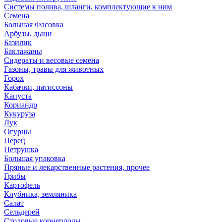
Системы полива, шланги, комплектующие к ним
Семена
Большая Фасовка
Арбузы, дыни
Базилик
Баклажаны
Сидераты и весовые семена
Газоны, травы для животных
Горох
Кабачки, патиссоны
Капуста
Кориандр
Кукуруза
Лук
Огурцы
Перец
Петрушка
Большая упаковка
Пряные и лекарственные растения, прочее
Грибы
Картофель
Клубника, земляника
Салат
Сельдерей
Столовые корнеплоды