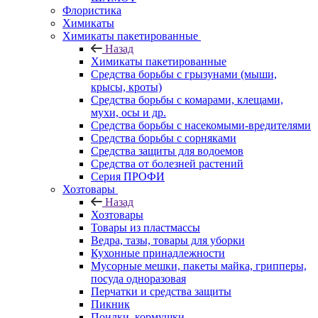
Флористика
Химикаты
Химикаты пакетированные
Назад
Химикаты пакетированные
Средства борьбы с грызунами (мыши,
крысы, кроты)
Средства борьбы с комарами, клещами,
мухи, осы и др.
Средства борьбы с насекомыми-вредителями
Средства борьбы с сорняками
Средства защиты для водоемов
Средства от болезней растений
Серия ПРОФИ
Хозтовары
Назад
Хозтовары
Товары из пластмассы
Ведра, тазы, товары для уборки
Кухонные принадлежности
Мусорные мешки, пакеты майка, грипперы,
посуда одноразовая
Перчатки и средства защиты
Пикник
Поилки, кормушки