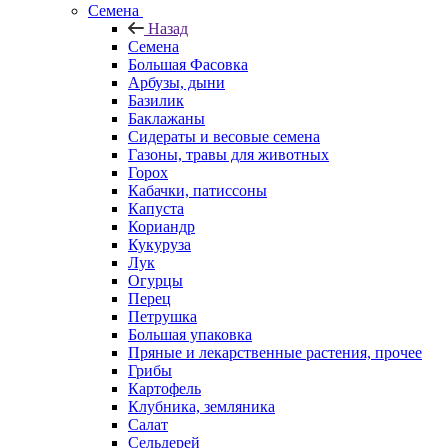
Семена
Назад
Семена
Большая Фасовка
Арбузы, дыни
Базилик
Баклажаны
Сидераты и весовые семена
Газоны, травы для животных
Горох
Кабачки, патиссоны
Капуста
Кориандр
Кукуруза
Лук
Огурцы
Перец
Петрушка
Большая упаковка
Пряные и лекарственные растения, прочее
Грибы
Картофель
Клубника, земляника
Салат
Сельдерей