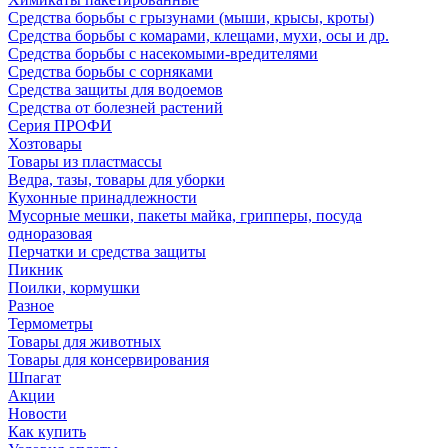
Средства борьбы с грызунами (мыши, крысы, кроты)
Средства борьбы с комарами, клещами, мухи, осы и др.
Средства борьбы с насекомыми-вредителями
Средства борьбы с сорняками
Средства защиты для водоемов
Средства от болезней растений
Серия ПРОФИ
Хозтовары
Товары из пластмассы
Ведра, тазы, товары для уборки
Кухонные принадлежности
Мусорные мешки, пакеты майка, грипперы, посуда
одноразовая
Перчатки и средства защиты
Пикник
Поилки, кормушки
Разное
Термометры
Товары для животных
Товары для консервирования
Шпагат
Акции
Новости
Как купить