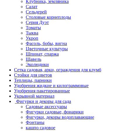
Клубника, земляника
Салат
Сельдерей
Столовые корнеплоды
Серия Дуэт
Томаты
Тыква
Укроп
Фасоль, бобы, вигна
Цветочные культуры
Шпинат, спаржа
Щавель
Эколюдики
Сетка садовая, арки, ограждения для клумб
Стойки для цветов
Теплицы, парники
Удобрения жидкие и килограммовые
Удобрения пакетированные
Укрывной материал
Фигурки и декоры для сада
Садовые аксессуары
Фигурки садовые, фонарики
Фигурки, декоры водоплавающие
Фонтаны
кашпо садовое