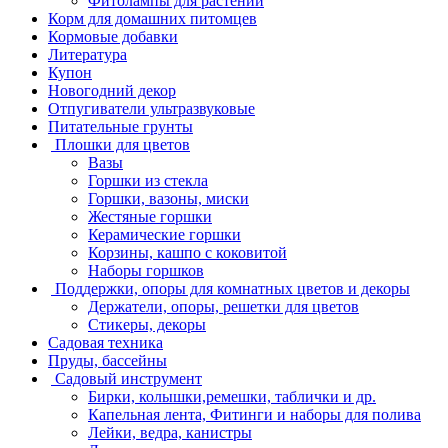
Фитолампы для растений
Корм для домашних питомцев
Кормовые добавки
Литература
Купон
Новогодний декор
Отпугиватели ультразвуковые
Питательные грунты
Плошки для цветов
Вазы
Горшки из стекла
Горшки, вазоны, миски
Жестяные горшки
Керамические горшки
Корзины, кашпо с коковитой
Наборы горшков
Поддержки, опоры для комнатных цветов и декоры
Держатели, опоры, решетки для цветов
Стикеры, декоры
Садовая техника
Пруды, бассейны
Садовый инструмент
Бирки, колышки,ремешки, таблички и др.
Капельная лента, Фитинги и наборы для полива
Лейки, ведра, канистры