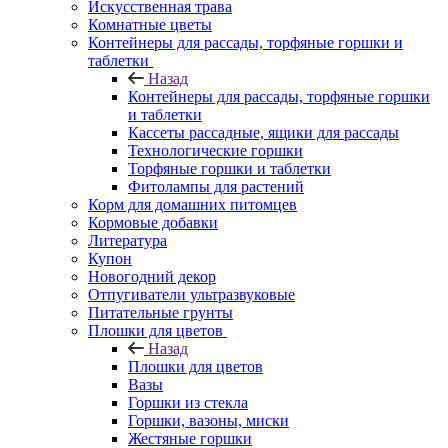
Искусственная трава
Комнатные цветы
Контейнеры для рассады, торфяные горшки и
таблетки
Назад
Контейнеры для рассады, торфяные горшки
и таблетки
Кассеты рассадные, ящики для рассады
Технологические горшки
Торфяные горшки и таблетки
Фитолампы для растений
Корм для домашних питомцев
Кормовые добавки
Литература
Купон
Новогодний декор
Отпугиватели ультразвуковые
Питательные грунты
Плошки для цветов
Назад
Плошки для цветов
Вазы
Горшки из стекла
Горшки, вазоны, миски
Жестяные горшки