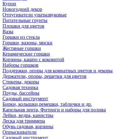
Купон
Новогодний декор
Отпугиватели ультразвуковые
Питательные грунты
Плошки для цветов
Вазы
Горшки из стекла
Горшки, вазоны, миски
Жестяные горшки
Керамические горшки
Корзины, кашпо с коковитой
Наборы горшков
Поддержки, опоры для комнатных цветов и декоры
Держатели, опоры, решетки для цветов
Стикеры, декоры
Садовая техника
Пруды, бассейны
Садовый инструмент
Бирки, колышки,ремешки, таблички и др.
Капельная лента, Фитинги и наборы для полива
Лейки, ведра, канистры
Леска для триммера
Обувь садовая, корзины
Опрыскиватели
Садовый инструмент