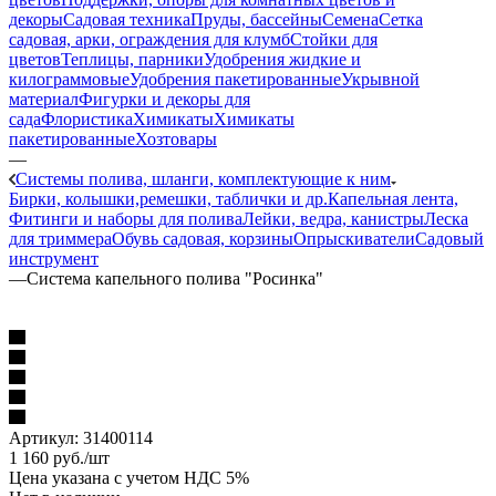
декоры
Садовая техника
Пруды, бассейны
Семена
Сетка
садовая, арки, ограждения для клумб
Стойки для
цветов
Теплицы, парники
Удобрения жидкие и
килограммовые
Удобрения пакетированные
Укрывной
материал
Фигурки и декоры для
сада
Флористика
Химикаты
Химикаты
пакетированные
Хозтовары
—
Системы полива, шланги, комплектующие к ним
Бирки, колышки,ремешки, таблички и др.
Капельная лента,
Фитинги и наборы для полива
Лейки, ведра, канистры
Леска
для триммера
Обувь садовая, корзины
Опрыскиватели
Садовый
инструмент
—
Система капельного полива "Росинка"
Артикул:
31400114
1 160
руб.
/шт
Цена указана с учетом НДС 5%