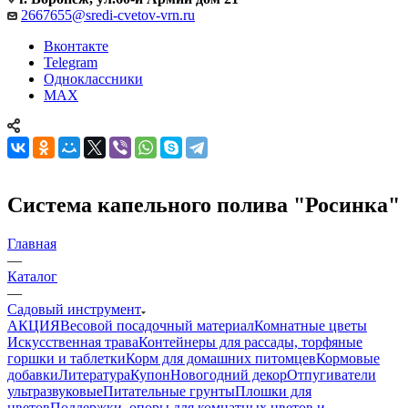
2667655@sredi-cvetov-vrn.ru
Вконтакте
Telegram
Одноклассники
MAX
Система капельного полива "Росинка"
Главная
—
Каталог
—
Садовый инструмент
АКЦИЯ
Весовой посадочный материал
Комнатные цветы
Искусственная трава
Контейнеры для рассады, торфяные
горшки и таблетки
Корм для домашних питомцев
Кормовые
добавки
Литература
Купон
Новогодний декор
Отпугиватели
ультразвуковые
Питательные грунты
Плошки для
цветов
Поддержки, опоры для комнатных цветов и