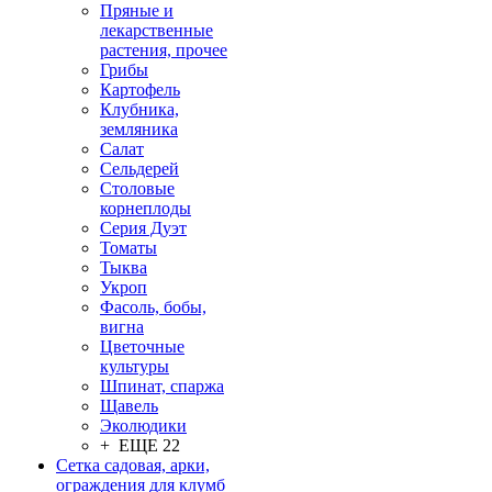
Пряные и
лекарственные
растения, прочее
Грибы
Картофель
Клубника,
земляника
Салат
Сельдерей
Столовые
корнеплоды
Серия Дуэт
Томаты
Тыква
Укроп
Фасоль, бобы,
вигна
Цветочные
культуры
Шпинат, спаржа
Щавель
Эколюдики
+ ЕЩЕ 22
Сетка садовая, арки,
ограждения для клумб