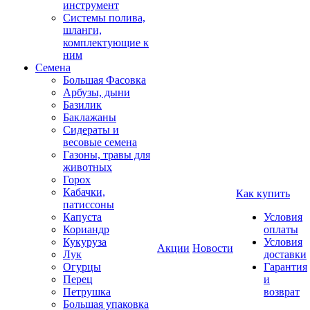
инструмент
Системы полива,
шланги,
комплектующие к
ним
Семена
Большая Фасовка
Арбузы, дыни
Базилик
Баклажаны
Сидераты и
весовые семена
Газоны, травы для
животных
Горох
Кабачки,
Как купить
патиссоны
Капуста
Условия
Кориандр
оплаты
Кукуруза
Условия
Акции
Новости
Лук
доставки
Огурцы
Гарантия
Перец
и
Петрушка
возврат
Большая упаковка