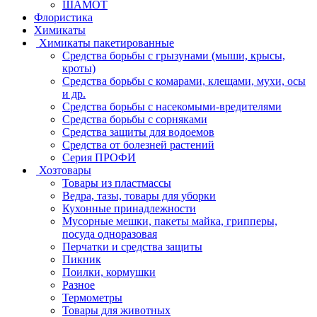
ШАМОТ
Флористика
Химикаты
Химикаты пакетированные
Средства борьбы с грызунами (мыши, крысы,
кроты)
Средства борьбы с комарами, клещами, мухи, осы
и др.
Средства борьбы с насекомыми-вредителями
Средства борьбы с сорняками
Средства защиты для водоемов
Средства от болезней растений
Серия ПРОФИ
Хозтовары
Товары из пластмассы
Ведра, тазы, товары для уборки
Кухонные принадлежности
Мусорные мешки, пакеты майка, грипперы,
посуда одноразовая
Перчатки и средства защиты
Пикник
Поилки, кормушки
Разное
Термометры
Товары для животных