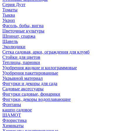
Серия Дуэт
Томаты
Тыква
Укроп
Фасоль, бобы, вигна
Цветочные культуры
Шпинат, спаржа
Щавель
Эколюдики
Сетка садовая, арки, ограждения для клумб
Стойки для цветов
Теплицы, парники
Удобрения жидкие и килограммовые
Удобрения пакетированные
Укрывной материал
Фигурки и декоры для сада
Садовые аксессуары
Фигурки садовые, фонарики
Фигурки, декоры водоплавающие
Фонтаны
кашпо садовое
ШАМОТ
Флористика
Химикаты
Химикаты пакетированные