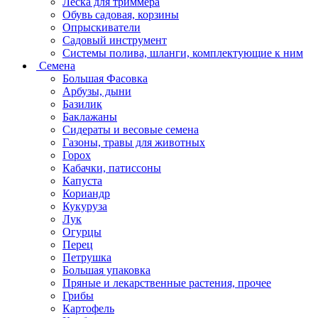
Леска для триммера
Обувь садовая, корзины
Опрыскиватели
Садовый инструмент
Системы полива, шланги, комплектующие к ним
Семена
Большая Фасовка
Арбузы, дыни
Базилик
Баклажаны
Сидераты и весовые семена
Газоны, травы для животных
Горох
Кабачки, патиссоны
Капуста
Кориандр
Кукуруза
Лук
Огурцы
Перец
Петрушка
Большая упаковка
Пряные и лекарственные растения, прочее
Грибы
Картофель