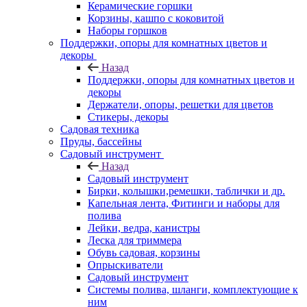
Керамические горшки
Корзины, кашпо с коковитой
Наборы горшков
Поддержки, опоры для комнатных цветов и
декоры
Назад
Поддержки, опоры для комнатных цветов и
декоры
Держатели, опоры, решетки для цветов
Стикеры, декоры
Садовая техника
Пруды, бассейны
Садовый инструмент
Назад
Садовый инструмент
Бирки, колышки,ремешки, таблички и др.
Капельная лента, Фитинги и наборы для
полива
Лейки, ведра, канистры
Леска для триммера
Обувь садовая, корзины
Опрыскиватели
Садовый инструмент
Системы полива, шланги, комплектующие к
ним