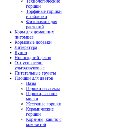
Технологические
горшки
Торфяные горшки
и таблетки
Фитолампы для
растений
Корм для домашних
питомцев
Кормовые добавки
Литература
Купон
Новогодний декор
Отпугиватели
ультразвуковые
Питательные грунты
Плошки для цветов
Вазы
Горшки из стекла
Горшки, вазоны,
миски
Жестяные горшки
Керамические
горшки
Корзины, кашпо с
коковитой