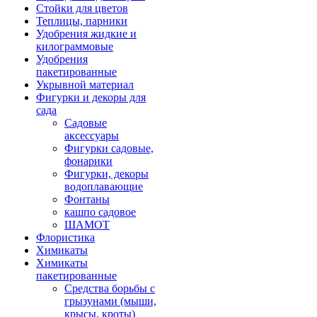
Стойки для цветов
Теплицы, парники
Удобрения жидкие и
килограммовые
Удобрения
пакетированные
Укрывной материал
Фигурки и декоры для
сада
Садовые
аксессуары
Фигурки садовые,
фонарики
Фигурки, декоры
водоплавающие
Фонтаны
кашпо садовое
ШАМОТ
Флористика
Химикаты
Химикаты
пакетированные
Средства борьбы с
грызунами (мыши,
крысы, кроты)