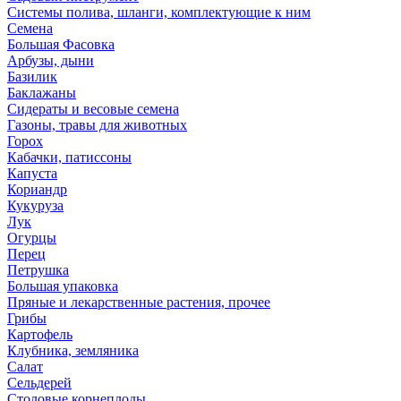
Системы полива, шланги, комплектующие к ним
Семена
Большая Фасовка
Арбузы, дыни
Базилик
Баклажаны
Сидераты и весовые семена
Газоны, травы для животных
Горох
Кабачки, патиссоны
Капуста
Кориандр
Кукуруза
Лук
Огурцы
Перец
Петрушка
Большая упаковка
Пряные и лекарственные растения, прочее
Грибы
Картофель
Клубника, земляника
Салат
Сельдерей
Столовые корнеплоды