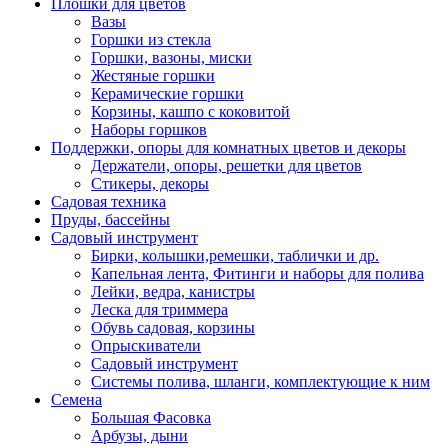
Плошки для цветов
Вазы
Горшки из стекла
Горшки, вазоны, миски
Жестяные горшки
Керамические горшки
Корзины, кашпо с коковитой
Наборы горшков
Поддержки, опоры для комнатных цветов и декоры
Держатели, опоры, решетки для цветов
Стикеры, декоры
Садовая техника
Пруды, бассейны
Садовый инструмент
Бирки, колышки,ремешки, таблички и др.
Капельная лента, Фитинги и наборы для полива
Лейки, ведра, канистры
Леска для триммера
Обувь садовая, корзины
Опрыскиватели
Садовый инструмент
Системы полива, шланги, комплектующие к ним
Семена
Большая Фасовка
Арбузы, дыни