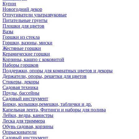
Купон
Новогодний декор
Отпугиватели ультразвуковые
Питательные грунты
Плошки для цветов
Вазы
Горшки из стекла
Горшки, вазоны, миски
Жестяные горшки
Керамические горшки
Корзины, кашпо с коковитой
Наборы горшков
Поддержки, опоры для комнатных цветов и декоры
Держатели, опоры, решетки для цветов
Стикеры, декоры
Садовая техника
Пруды, бассейны
Садовый инструмент
Бирки, колышки,ремешки, таблички и др.
Капельная лента, Фитинги и наборы для полива
Лейки, ведра, канистры
Леска для триммера
Обувь садовая, корзины
Опрыскиватели
Садовый инструмент