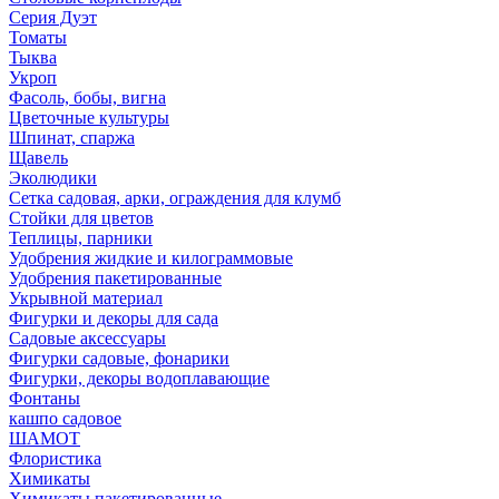
Серия Дуэт
Томаты
Тыква
Укроп
Фасоль, бобы, вигна
Цветочные культуры
Шпинат, спаржа
Щавель
Эколюдики
Сетка садовая, арки, ограждения для клумб
Стойки для цветов
Теплицы, парники
Удобрения жидкие и килограммовые
Удобрения пакетированные
Укрывной материал
Фигурки и декоры для сада
Садовые аксессуары
Фигурки садовые, фонарики
Фигурки, декоры водоплавающие
Фонтаны
кашпо садовое
ШАМОТ
Флористика
Химикаты
Химикаты пакетированные