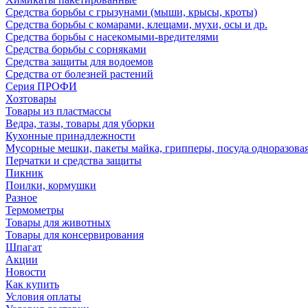
Средства борьбы с грызунами (мыши, крысы, кроты)
Средства борьбы с комарами, клещами, мухи, осы и др.
Средства борьбы с насекомыми-вредителями
Средства борьбы с сорняками
Средства защиты для водоемов
Средства от болезней растений
Серия ПРОФИ
Хозтовары
Товары из пластмассы
Ведра, тазы, товары для уборки
Кухонные принадлежности
Мусорные мешки, пакеты майка, грипперы, посуда одноразова
Перчатки и средства защиты
Пикник
Поилки, кормушки
Разное
Термометры
Товары для животных
Товары для консервирования
Шпагат
Акции
Новости
Как купить
Условия оплаты