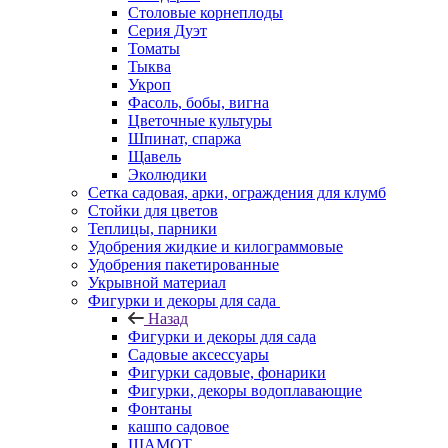
Столовые корнеплоды
Серия Дуэт
Томаты
Тыква
Укроп
Фасоль, бобы, вигна
Цветочные культуры
Шпинат, спаржа
Щавель
Эколюдики
Сетка садовая, арки, ограждения для клумб
Стойки для цветов
Теплицы, парники
Удобрения жидкие и килограммовые
Удобрения пакетированные
Укрывной материал
Фигурки и декоры для сада
Назад
Фигурки и декоры для сада
Садовые аксессуары
Фигурки садовые, фонарики
Фигурки, декоры водоплавающие
Фонтаны
кашпо садовое
ШАМОТ