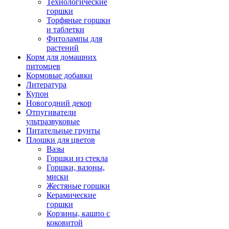
Технологические
горшки
Торфяные горшки
и таблетки
Фитолампы для
растений
Корм для домашних
питомцев
Кормовые добавки
Литература
Купон
Новогодний декор
Отпугиватели
ультразвуковые
Питательные грунты
Плошки для цветов
Вазы
Горшки из стекла
Горшки, вазоны,
миски
Жестяные горшки
Керамические
горшки
Корзины, кашпо с
коковитой