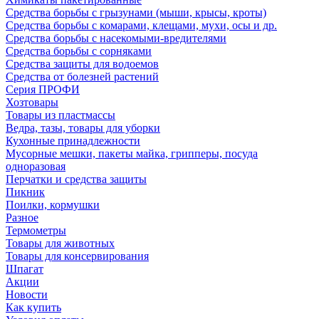
Средства борьбы с грызунами (мыши, крысы, кроты)
Средства борьбы с комарами, клещами, мухи, осы и др.
Средства борьбы с насекомыми-вредителями
Средства борьбы с сорняками
Средства защиты для водоемов
Средства от болезней растений
Серия ПРОФИ
Хозтовары
Товары из пластмассы
Ведра, тазы, товары для уборки
Кухонные принадлежности
Мусорные мешки, пакеты майка, грипперы, посуда
одноразовая
Перчатки и средства защиты
Пикник
Поилки, кормушки
Разное
Термометры
Товары для животных
Товары для консервирования
Шпагат
Акции
Новости
Как купить