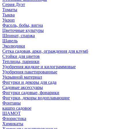
Серия Дуэт
Томаты
Тыква
Укроп
Фасоль, бобы, вигна
Цветочные культуры
Шпинат, спаржа
Щавель
Эколюдики
Сетка садовая, арки, ограждения для клумб
Стойки для цветов
Теплицы, парники
Удобрения жидкие и килограммовые
Удобрения пакетированные
Укрывной материал
Фигурки и декоры для сада
Садовые аксессуары
Фигурки садовые, фонарики
Фигурки, декоры водоплавающие
Фонтаны
кашпо садовое
ШАМОТ
Флористика
Химикаты
Химикаты пакетированные