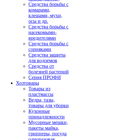
Средства борьбы с
комарами,
клещами, мухи,
осы и др.
Средства борьбы с
насекомыми-
вредителями
Средства борьбы с
сорняками
Средства защиты
для водоемов
Средства от
болезней растений
Серия ПРОФИ
Хозтовары
Товары из
пластмассы
Ведра, тазы,
товары для уборки
Кухонные
принадлежности
Мусорные мешки,
пакеты майка,
грипперы, посуда
одноразовая