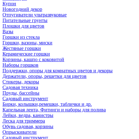
Купон
Новогодний декор
Отпугиватели ультразвуковые
Питательные грунты
Плошки для цветов
Вазы
Горшки из стекла
Горшки, вазоны, миски
Жестяные горшки
Керамические горшки
Корзины, кашпо с коковитой
Наборы горшков
Поддержки, опоры для комнатных цветов и декоры
Держатели, опоры, решетки для цветов
Стикеры, декоры
Садовая техника
Пруды, бассейны
Садовый инструмент
Бирки, колышки,ремешки, таблички и др.
Капельная лента, Фитинги и наборы для полива
Лейки, ведра, канистры
Леска для триммера
Обувь садовая, корзины
Опрыскиватели
Садовый инструмент