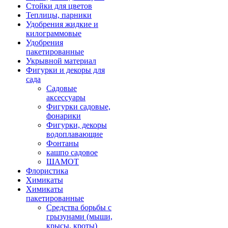
Стойки для цветов
Теплицы, парники
Удобрения жидкие и
килограммовые
Удобрения
пакетированные
Укрывной материал
Фигурки и декоры для
сада
Садовые
аксессуары
Фигурки садовые,
фонарики
Фигурки, декоры
водоплавающие
Фонтаны
кашпо садовое
ШАМОТ
Флористика
Химикаты
Химикаты
пакетированные
Средства борьбы с
грызунами (мыши,
крысы, кроты)