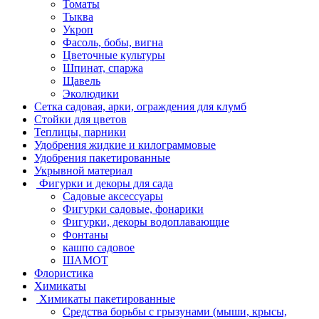
Томаты
Тыква
Укроп
Фасоль, бобы, вигна
Цветочные культуры
Шпинат, спаржа
Щавель
Эколюдики
Сетка садовая, арки, ограждения для клумб
Стойки для цветов
Теплицы, парники
Удобрения жидкие и килограммовые
Удобрения пакетированные
Укрывной материал
Фигурки и декоры для сада
Садовые аксессуары
Фигурки садовые, фонарики
Фигурки, декоры водоплавающие
Фонтаны
кашпо садовое
ШАМОТ
Флористика
Химикаты
Химикаты пакетированные
Средства борьбы с грызунами (мыши, крысы,