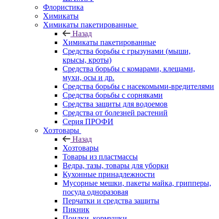
Флористика
Химикаты
Химикаты пакетированные
Назад
Химикаты пакетированные
Средства борьбы с грызунами (мыши,
крысы, кроты)
Средства борьбы с комарами, клещами,
мухи, осы и др.
Средства борьбы с насекомыми-вредителями
Средства борьбы с сорняками
Средства защиты для водоемов
Средства от болезней растений
Серия ПРОФИ
Хозтовары
Назад
Хозтовары
Товары из пластмассы
Ведра, тазы, товары для уборки
Кухонные принадлежности
Мусорные мешки, пакеты майка, грипперы,
посуда одноразовая
Перчатки и средства защиты
Пикник
Поилки, кормушки