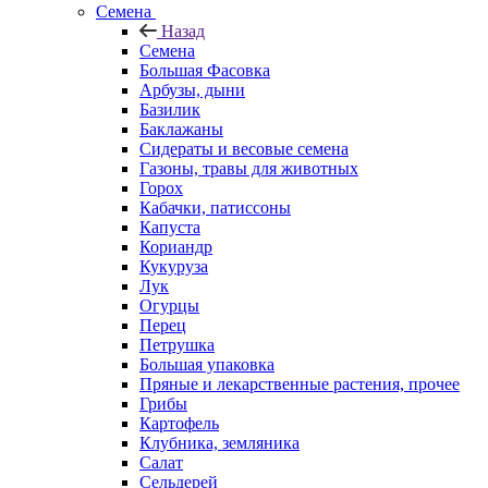
Семена
Назад
Семена
Большая Фасовка
Арбузы, дыни
Базилик
Баклажаны
Сидераты и весовые семена
Газоны, травы для животных
Горох
Кабачки, патиссоны
Капуста
Кориандр
Кукуруза
Лук
Огурцы
Перец
Петрушка
Большая упаковка
Пряные и лекарственные растения, прочее
Грибы
Картофель
Клубника, земляника
Салат
Сельдерей