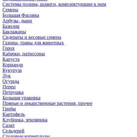
Системы полива, шланги, комплектующие к ним
Семена
Большая Фасовка
Арбузы, дыни
Базилик
Баклажаны
Сидераты и весовые семена
Газоны, травы для животных
Горох
Кабачки, патиссоны
Капуста
Кориандр
Кукуруза
Лук
Огурцы
Перец
Петрушка
Большая упаковка
Пряные и лекарственные растения, прочее
Грибы
Картофель
Клубника, земляника
Салат
Сельдерей
Столовые корнеплоды