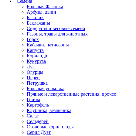
Семена
Большая Фасовка
Арбузы, дыни
Базилик
Баклажаны
Сидераты и весовые семена
Газоны, травы для животных
Горох
Кабачки, патиссоны
Капуста
Кориандр
Кукуруза
Лук
Огурцы
Перец
Петрушка
Большая упаковка
Пряные и лекарственные растения, прочее
Грибы
Картофель
Клубника, земляника
Салат
Сельдерей
Столовые корнеплоды
Серия Дуэт