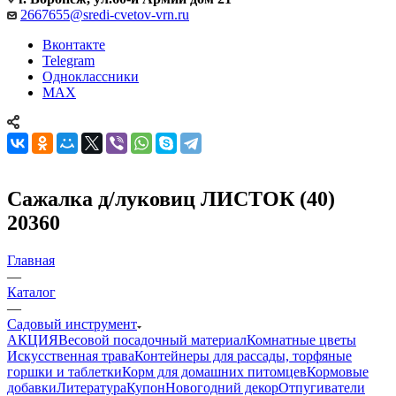
2667655@sredi-cvetov-vrn.ru
Вконтакте
Telegram
Одноклассники
MAX
Сажалка д/луковиц ЛИСТОК (40)
20360
Главная
—
Каталог
—
Садовый инструмент
АКЦИЯ
Весовой посадочный материал
Комнатные цветы
Искусственная трава
Контейнеры для рассады, торфяные
горшки и таблетки
Корм для домашних питомцев
Кормовые
добавки
Литература
Купон
Новогодний декор
Отпугиватели