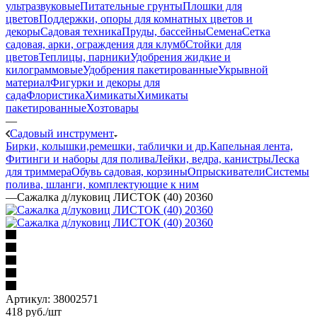
ультразвуковые
Питательные грунты
Плошки для
цветов
Поддержки, опоры для комнатных цветов и
декоры
Садовая техника
Пруды, бассейны
Семена
Сетка
садовая, арки, ограждения для клумб
Стойки для
цветов
Теплицы, парники
Удобрения жидкие и
килограммовые
Удобрения пакетированные
Укрывной
материал
Фигурки и декоры для
сада
Флористика
Химикаты
Химикаты
пакетированные
Хозтовары
—
Садовый инструмент
Бирки, колышки,ремешки, таблички и др.
Капельная лента,
Фитинги и наборы для полива
Лейки, ведра, канистры
Леска
для триммера
Обувь садовая, корзины
Опрыскиватели
Системы
полива, шланги, комплектующие к ним
—
Сажалка д/луковиц ЛИСТОК (40) 20360
Артикул:
38002571
418
руб.
/шт