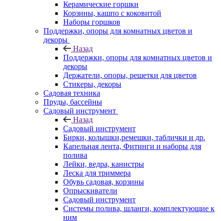
Керамические горшки
Корзины, кашпо с коковитой
Наборы горшков
Поддержки, опоры для комнатных цветов и
декоры
Назад
Поддержки, опоры для комнатных цветов и
декоры
Держатели, опоры, решетки для цветов
Стикеры, декоры
Садовая техника
Пруды, бассейны
Садовый инструмент
Назад
Садовый инструмент
Бирки, колышки,ремешки, таблички и др.
Капельная лента, Фитинги и наборы для
полива
Лейки, ведра, канистры
Леска для триммера
Обувь садовая, корзины
Опрыскиватели
Садовый инструмент
Системы полива, шланги, комплектующие к
ним