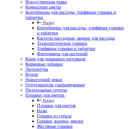
Искусственная трава
Комнатные цветы
Контейнеры для рассады, торфяные горшки и
таблетки
Назад
Контейнеры для рассады, торфяные горшки
и таблетки
Кассеты рассадные, ящики для рассады
Технологические горшки
Торфяные горшки и таблетки
Фитолампы для растений
Корм для домашних питомцев
Кормовые добавки
Литература
Купон
Новогодний декор
Отпугиватели ультразвуковые
Питательные грунты
Плошки для цветов
Назад
Плошки для цветов
Вазы
Горшки из стекла
Горшки, вазоны, миски
Жестяные горшки