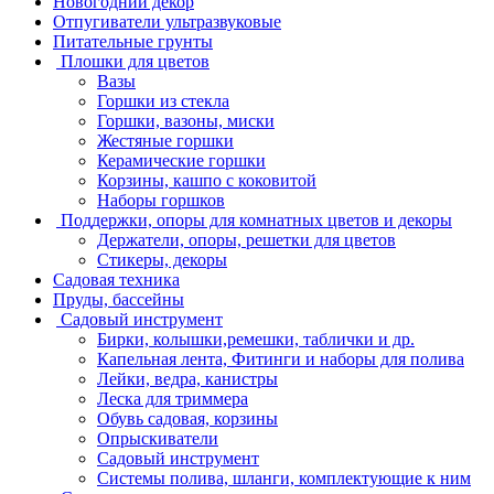
Новогодний декор
Отпугиватели ультразвуковые
Питательные грунты
Плошки для цветов
Вазы
Горшки из стекла
Горшки, вазоны, миски
Жестяные горшки
Керамические горшки
Корзины, кашпо с коковитой
Наборы горшков
Поддержки, опоры для комнатных цветов и декоры
Держатели, опоры, решетки для цветов
Стикеры, декоры
Садовая техника
Пруды, бассейны
Садовый инструмент
Бирки, колышки,ремешки, таблички и др.
Капельная лента, Фитинги и наборы для полива
Лейки, ведра, канистры
Леска для триммера
Обувь садовая, корзины
Опрыскиватели
Садовый инструмент
Системы полива, шланги, комплектующие к ним