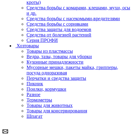
кроты)
Средства борьбы с комарами, клещами, мухи, осы
и др.
Средства борьбы с насекомыми-вредителями
Средства борьбы с сорняками
Средства защиты для водоемов
Средства от болезней растений
Серия ПРОФИ
Хозтовары
Товары из пластмассы
Ведра, тазы, товары для уборки
Кухонные принадлежности
Мусорные мешки, пакеты майка, грипперы,
посуда одноразовая
Перчатки и средства защиты
Пикник
Поилки, кормушки
Разное
Термометры
Товары для животных
Товары для консервирования
Шпагат