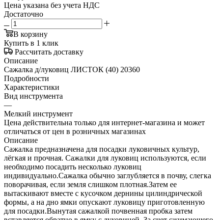
Цена указана без учета НДС
Достаточно
В корзину
Купить в 1 клик
Рассчитать доставку
Описание
Сажалка д/луковиц ЛИСТОК (40) 20360
Подробности
Характеристики
Вид инструмента
—
Мелкий инструмент
Цена действительна только для интернет-магазина и может
отличаться от цен в розничных магазинах
Описание
Сажалка предназначена для посадки луковичных культур,
лёгкая и прочная. Сажалки для луковиц используются, если
необходимо посадить несколько луковиц
индивидуально.Сажалка обычно заглубляется в почву, слегка
поворачивая, если земля слишком плотная.Затем ее
вытаскивают вместе с кусочком дернины цилиндрической
формы, а на дно ямки опускают луковицу приготовленную
для посадки.Вынутая сажалкой почвенная пробка затем
вставляется обратно в ямку с луковицей. За счет сжимающего