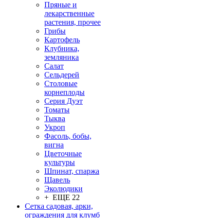
Пряные и
лекарственные
растения, прочее
Грибы
Картофель
Клубника,
земляника
Салат
Сельдерей
Столовые
корнеплоды
Серия Дуэт
Томаты
Тыква
Укроп
Фасоль, бобы,
вигна
Цветочные
культуры
Шпинат, спаржа
Щавель
Эколюдики
+ ЕЩЕ 22
Сетка садовая, арки,
ограждения для клумб