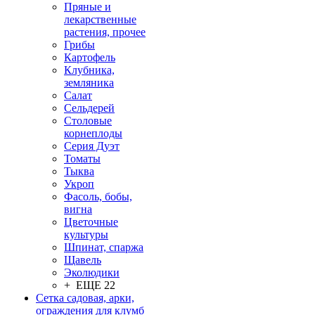
Пряные и
лекарственные
растения, прочее
Грибы
Картофель
Клубника,
земляника
Салат
Сельдерей
Столовые
корнеплоды
Серия Дуэт
Томаты
Тыква
Укроп
Фасоль, бобы,
вигна
Цветочные
культуры
Шпинат, спаржа
Щавель
Эколюдики
+ ЕЩЕ 22
Сетка садовая, арки,
ограждения для клумб