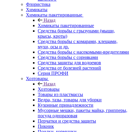
Флористика
Химикаты
Химикаты пакетированные
Назад
Химикаты пакетированные
Средства борьбы с грызунами (мыши,
крысы, кроты)
Средства борьбы с комарами, клещами,
мухи, осы и др.
Средства борьбы с насекомыми-вредителями
Средства борьбы с сорняками
Средства защиты для водоемов
Средства от болезней растений
Серия ПРОФИ
Хозтовары
Назад
Хозтовары
Товары из пластмассы
Ведра, тазы, товары для уборки
Кухонные принадлежности
Мусорные мешки, пакеты майка, грипперы,
посуда одноразовая
Перчатки и средства защиты
Пикник
Поилки, кормушки