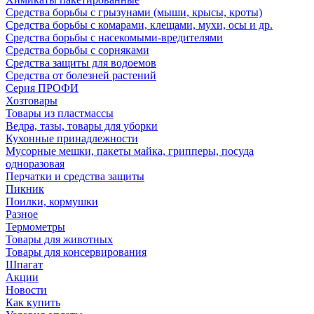
Средства борьбы с грызунами (мыши, крысы, кроты)
Средства борьбы с комарами, клещами, мухи, осы и др.
Средства борьбы с насекомыми-вредителями
Средства борьбы с сорняками
Средства защиты для водоемов
Средства от болезней растений
Серия ПРОФИ
Хозтовары
Товары из пластмассы
Ведра, тазы, товары для уборки
Кухонные принадлежности
Мусорные мешки, пакеты майка, грипперы, посуда
одноразовая
Перчатки и средства защиты
Пикник
Поилки, кормушки
Разное
Термометры
Товары для животных
Товары для консервирования
Шпагат
Акции
Новости
Как купить