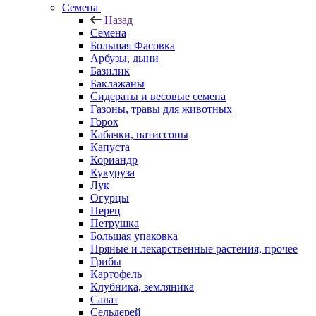
Семена
Назад
Семена
Большая Фасовка
Арбузы, дыни
Базилик
Баклажаны
Сидераты и весовые семена
Газоны, травы для животных
Горох
Кабачки, патиссоны
Капуста
Кориандр
Кукуруза
Лук
Огурцы
Перец
Петрушка
Большая упаковка
Пряные и лекарственные растения, прочее
Грибы
Картофель
Клубника, земляника
Салат
Сельдерей