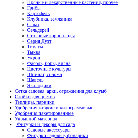
Пряные и лекарственные растения, прочее
Грибы
Картофель
Клубника, земляника
Салат
Сельдерей
Столовые корнеплоды
Серия Дуэт
Томаты
Тыква
Укроп
Фасоль, бобы, вигна
Цветочные культуры
Шпинат, спаржа
Щавель
Эколюдики
Сетка садовая, арки, ограждения для клумб
Стойки для цветов
Теплицы, парники
Удобрения жидкие и килограммовые
Удобрения пакетированные
Укрывной материал
Фигурки и декоры для сада
Садовые аксессуары
Фигурки садовые, фонарики