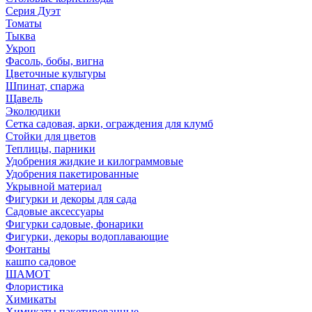
Серия Дуэт
Томаты
Тыква
Укроп
Фасоль, бобы, вигна
Цветочные культуры
Шпинат, спаржа
Щавель
Эколюдики
Сетка садовая, арки, ограждения для клумб
Стойки для цветов
Теплицы, парники
Удобрения жидкие и килограммовые
Удобрения пакетированные
Укрывной материал
Фигурки и декоры для сада
Садовые аксессуары
Фигурки садовые, фонарики
Фигурки, декоры водоплавающие
Фонтаны
кашпо садовое
ШАМОТ
Флористика
Химикаты
Химикаты пакетированные