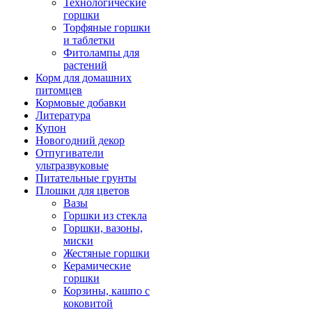
Технологические
горшки
Торфяные горшки
и таблетки
Фитолампы для
растений
Корм для домашних
питомцев
Кормовые добавки
Литература
Купон
Новогодний декор
Отпугиватели
ультразвуковые
Питательные грунты
Плошки для цветов
Вазы
Горшки из стекла
Горшки, вазоны,
миски
Жестяные горшки
Керамические
горшки
Корзины, кашпо с
коковитой