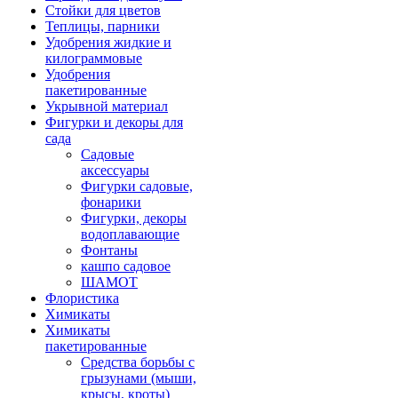
Стойки для цветов
Теплицы, парники
Удобрения жидкие и
килограммовые
Удобрения
пакетированные
Укрывной материал
Фигурки и декоры для
сада
Садовые
аксессуары
Фигурки садовые,
фонарики
Фигурки, декоры
водоплавающие
Фонтаны
кашпо садовое
ШАМОТ
Флористика
Химикаты
Химикаты
пакетированные
Средства борьбы с
грызунами (мыши,
крысы, кроты)