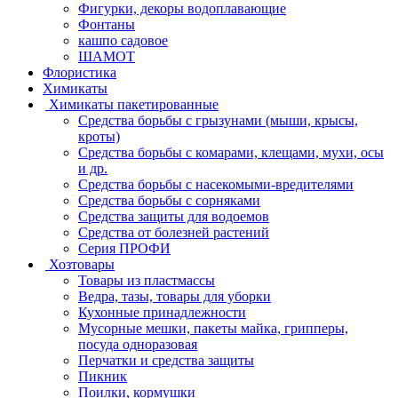
Фигурки, декоры водоплавающие
Фонтаны
кашпо садовое
ШАМОТ
Флористика
Химикаты
Химикаты пакетированные
Средства борьбы с грызунами (мыши, крысы,
кроты)
Средства борьбы с комарами, клещами, мухи, осы
и др.
Средства борьбы с насекомыми-вредителями
Средства борьбы с сорняками
Средства защиты для водоемов
Средства от болезней растений
Серия ПРОФИ
Хозтовары
Товары из пластмассы
Ведра, тазы, товары для уборки
Кухонные принадлежности
Мусорные мешки, пакеты майка, грипперы,
посуда одноразовая
Перчатки и средства защиты
Пикник
Поилки, кормушки