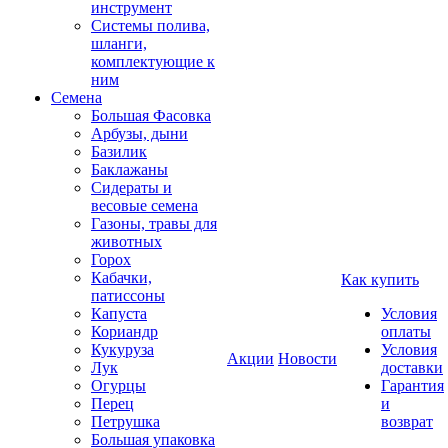
инструмент
Системы полива,
шланги,
комплектующие к
ним
Семена
Большая Фасовка
Арбузы, дыни
Базилик
Баклажаны
Сидераты и
весовые семена
Газоны, травы для
животных
Горох
Кабачки,
Как купить
патиссоны
Капуста
Условия
Кориандр
оплаты
Кукуруза
Условия
Акции
Новости
Лук
доставки
Огурцы
Гарантия
Перец
и
Петрушка
возврат
Большая упаковка