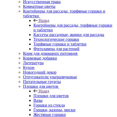
Искусственная трава
Комнатные цветы
Контейнеры для рассады, торфяные горшки и
таблетки
Назад
Контейнеры для рассады, торфяные горшки
и таблетки
Кассеты рассадные, ящики для рассады
Технологические горшки
Торфяные горшки и таблетки
Фитолампы для растений
Корм для домашних питомцев
Кормовые добавки
Литература
Купон
Новогодний декор
Отпугиватели ультразвуковые
Питательные грунты
Плошки для цветов
Назад
Плошки для цветов
Вазы
Горшки из стекла
Горшки, вазоны, миски
Жестяные горшки