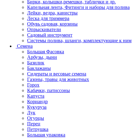
Бирки, колышки,ремешки, таблички и др.
Капельная лента, Фитинги и наборы для полива
Лейки, ведра, канистры
Леска для триммера
Обувь садовая, корзины
Опрыскиватели
Садовый инструмент
Системы полива, шланги, комплектующие к ним
Семена
Большая Фасовка
Арбузы, дыни
Базилик
Баклажаны
Сидераты и весовые семена
Газоны, травы для животных
Горох
Кабачки, патиссоны
Капуста
Кориандр
Кукуруза
Лук
Огурцы
Перец
Петрушка
Большая упаковка