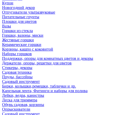
Купон
Новогодний декор
Отпугиватели ультразвуковые
Питательные грунты
Плошки для цветов
Вазы
Горшки из стекла
Горшки, вазоны, миски
Жестяные горшки
Керамические горшки
Корзины, кашпо с коковитой
Наборы горшков
Поддержки, опоры для комнатных цветов и декоры
Держатели, опоры, решетки для цветов
Стикеры, декоры
Садовая техника
Пруды, бассейны
Садовый инструмент
Бирки, колышки,ремешки, таблички и др.
Капельная лента, Фитинги и наборы для полива
Лейки, ведра, канистры
Леска для триммера
Обувь садовая, корзины
Опрыскиватели
Садовый инструмент