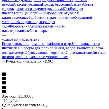
декоры
Садовая техника
Пруды, бассейны
Семена
Сетка
садовая, арки, ограждения для клумб
Стойки для
цветов
Теплицы, парники
Удобрения жидкие и
килограммовые
Удобрения пакетированные
Укрывной
материал
Фигурки и декоры для
сада
Флористика
Химикаты
Химикаты
пакетированные
Хозтовары
—
Садовый инструмент
Бирки, колышки,ремешки, таблички и др.
Капельная лента,
Фитинги и наборы для полива
Лейки, ведра, канистры
Леска
для триммера
Обувь садовая, корзины
Опрыскиватели
Системы
полива, шланги, комплектующие к ним
—
Ручка-удлинитель 1м 7159С
Артикул:
31100083
110
руб.
/шт
Цена указана без учета НДС