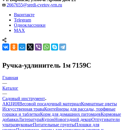
2667655@sredi-cvetov-vrn.ru
Вконтакте
Telegram
Одноклассники
MAX
Ручка-удлинитель 1м 7159С
Главная
—
Каталог
—
Садовый инструмент
АКЦИЯ
Весовой посадочный материал
Комнатные цветы
Искусственная трава
Контейнеры для рассады, торфяные
горшки и таблетки
Корм для домашних питомцев
Кормовые
добавки
Литература
Купон
Новогодний декор
Отпугиватели
ультразвуковые
Питательные грунты
Плошки для
цветов
Поддержки, опоры для комнатных цветов и