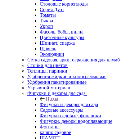
Столовые корнеплоды
Серия Дуэт
Томаты
Тыква
Укроп
Фасоль, бобы, вигна
Цветочные культуры
Шпинат, спаржа
Щавель
Эколюдики
Сетка садовая, арки, ограждения для клумб
Стойки для цветов
Теплицы, парники
Удобрения жидкие и килограммовые
Удобрения пакетированные
Укрывной материал
Фигурки и декоры для сада
Назад
Фигурки и декоры для сада
Садовые аксессуары
Фигурки садовые, фонарики
Фигурки, декоры водоплавающие
Фонтаны
кашпо садовое
ШАМОТ