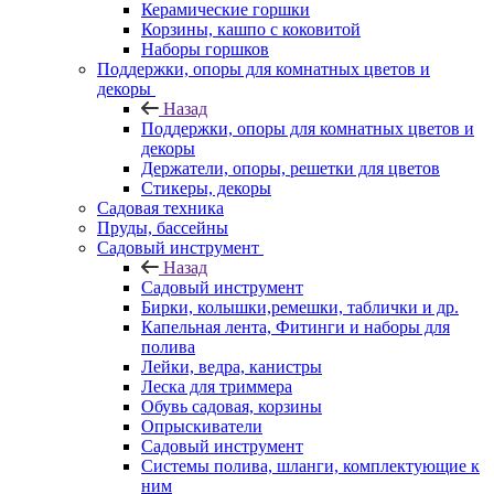
Керамические горшки
Корзины, кашпо с коковитой
Наборы горшков
Поддержки, опоры для комнатных цветов и
декоры
Назад
Поддержки, опоры для комнатных цветов и
декоры
Держатели, опоры, решетки для цветов
Стикеры, декоры
Садовая техника
Пруды, бассейны
Садовый инструмент
Назад
Садовый инструмент
Бирки, колышки,ремешки, таблички и др.
Капельная лента, Фитинги и наборы для
полива
Лейки, ведра, канистры
Леска для триммера
Обувь садовая, корзины
Опрыскиватели
Садовый инструмент
Системы полива, шланги, комплектующие к
ним