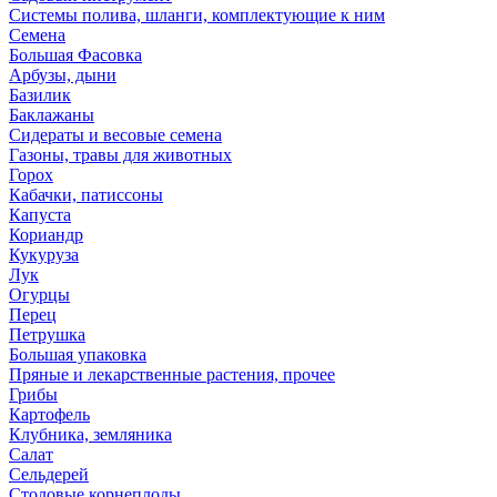
Системы полива, шланги, комплектующие к ним
Семена
Большая Фасовка
Арбузы, дыни
Базилик
Баклажаны
Сидераты и весовые семена
Газоны, травы для животных
Горох
Кабачки, патиссоны
Капуста
Кориандр
Кукуруза
Лук
Огурцы
Перец
Петрушка
Большая упаковка
Пряные и лекарственные растения, прочее
Грибы
Картофель
Клубника, земляника
Салат
Сельдерей
Столовые корнеплоды