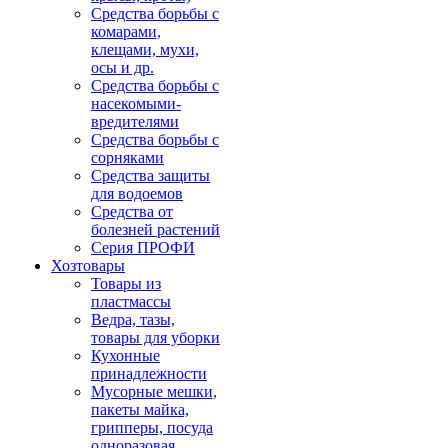
Средства борьбы с
комарами,
клещами, мухи,
осы и др.
Средства борьбы с
насекомыми-
вредителями
Средства борьбы с
сорняками
Средства защиты
для водоемов
Средства от
болезней растений
Серия ПРОФИ
Хозтовары
Товары из
пластмассы
Ведра, тазы,
товары для уборки
Кухонные
принадлежности
Мусорные мешки,
пакеты майка,
грипперы, посуда
одноразовая