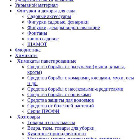
Укрывной материал
Фигурки и декоры для сада
Садовые аксессуары
Фигурки садовые, фонарики
Фигурки, декоры водоплавающие
Фонтаны
кашпо садовое
ШАМОТ
Флористика
Химикаты
Химикаты пакетированные
Средства борьбы с грызунами (мыши, крысы,
кроты)
Средства борьбы с комарами, клещами, мухи, осы
и др.
Средства борьбы с насекомыми-вредителями
Средства борьбы с сорняками
Средства защиты для водоемов
Средства от болезней растений
Серия ПРОФИ
Хозтовары
Товары из пластмассы
Ведра, тазы, товары для уборки
Кухонные принадлежности