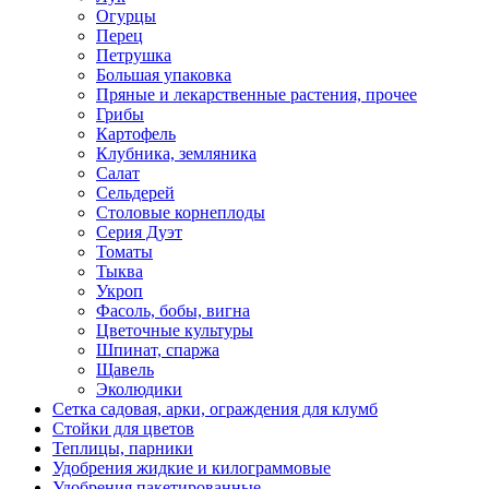
Огурцы
Перец
Петрушка
Большая упаковка
Пряные и лекарственные растения, прочее
Грибы
Картофель
Клубника, земляника
Салат
Сельдерей
Столовые корнеплоды
Серия Дуэт
Томаты
Тыква
Укроп
Фасоль, бобы, вигна
Цветочные культуры
Шпинат, спаржа
Щавель
Эколюдики
Сетка садовая, арки, ограждения для клумб
Стойки для цветов
Теплицы, парники
Удобрения жидкие и килограммовые
Удобрения пакетированные