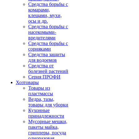
Средства борьбы с
комарами,
клещами, мухи,
осы и др.
Средства борьбы с
насекомыми-
вредителями
Средства борьбы с
сорняками
Средства защиты
для водоемов
Средства от
болезней растений
Серия ПРОФИ
Хозтовары
Товары из
пластмассы
Ведра, тазы,
товары для уборки
Кухонные
принадлежности
Мусорные мешки,
пакеты майка,
грипперы, посуда
одноразовая