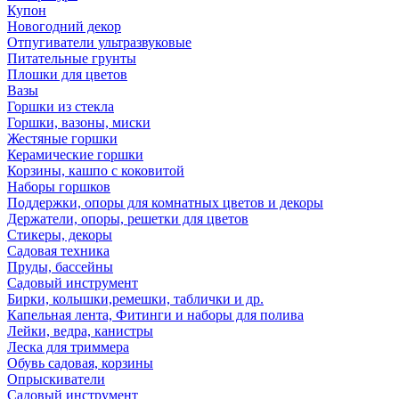
Купон
Новогодний декор
Отпугиватели ультразвуковые
Питательные грунты
Плошки для цветов
Вазы
Горшки из стекла
Горшки, вазоны, миски
Жестяные горшки
Керамические горшки
Корзины, кашпо с коковитой
Наборы горшков
Поддержки, опоры для комнатных цветов и декоры
Держатели, опоры, решетки для цветов
Стикеры, декоры
Садовая техника
Пруды, бассейны
Садовый инструмент
Бирки, колышки,ремешки, таблички и др.
Капельная лента, Фитинги и наборы для полива
Лейки, ведра, канистры
Леска для триммера
Обувь садовая, корзины
Опрыскиватели
Садовый инструмент