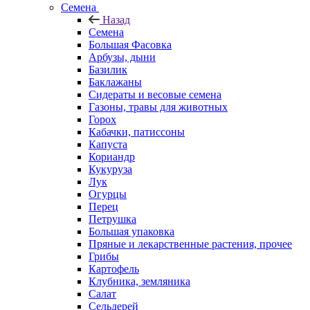
Семена
Назад
Семена
Большая Фасовка
Арбузы, дыни
Базилик
Баклажаны
Сидераты и весовые семена
Газоны, травы для животных
Горох
Кабачки, патиссоны
Капуста
Кориандр
Кукуруза
Лук
Огурцы
Перец
Петрушка
Большая упаковка
Пряные и лекарственные растения, прочее
Грибы
Картофель
Клубника, земляника
Салат
Сельдерей