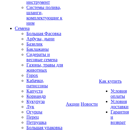
инструмент
Системы полива,
шланги,
комплектующие к
ним
Семена
Большая Фасовка
Арбузы, дыни
Базилик
Баклажаны
Сидераты и
весовые семена
Газоны, травы для
животных
Горох
Кабачки,
Как купить
патиссоны
Капуста
Условия
Кориандр
оплаты
Кукуруза
Условия
Акции
Новости
Лук
доставки
Огурцы
Гарантия
Перец
и
Петрушка
возврат
Большая упаковка