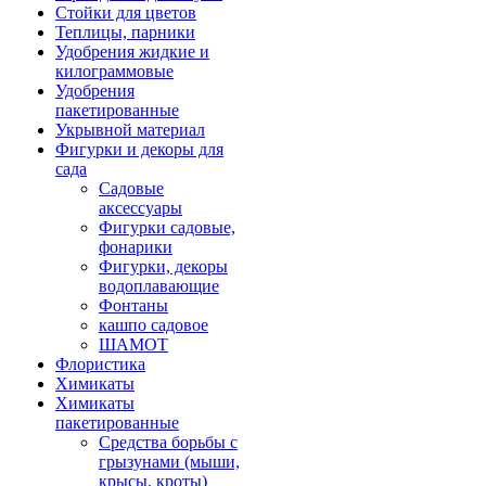
Стойки для цветов
Теплицы, парники
Удобрения жидкие и
килограммовые
Удобрения
пакетированные
Укрывной материал
Фигурки и декоры для
сада
Садовые
аксессуары
Фигурки садовые,
фонарики
Фигурки, декоры
водоплавающие
Фонтаны
кашпо садовое
ШАМОТ
Флористика
Химикаты
Химикаты
пакетированные
Средства борьбы с
грызунами (мыши,
крысы, кроты)