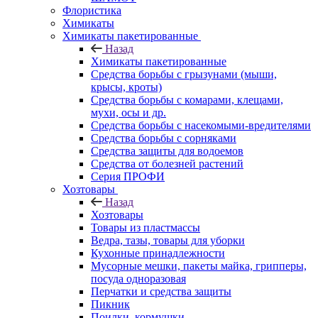
Флористика
Химикаты
Химикаты пакетированные
Назад
Химикаты пакетированные
Средства борьбы с грызунами (мыши,
крысы, кроты)
Средства борьбы с комарами, клещами,
мухи, осы и др.
Средства борьбы с насекомыми-вредителями
Средства борьбы с сорняками
Средства защиты для водоемов
Средства от болезней растений
Серия ПРОФИ
Хозтовары
Назад
Хозтовары
Товары из пластмассы
Ведра, тазы, товары для уборки
Кухонные принадлежности
Мусорные мешки, пакеты майка, грипперы,
посуда одноразовая
Перчатки и средства защиты
Пикник
Поилки, кормушки