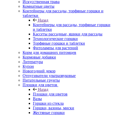
Искусственная трава
Комнатные цветы
Контейнеры для рассады, торфяные горшки и
таблетки
Назад
Контейнеры для рассады, торфяные горшки
и таблетки
Кассеты рассадные, ящики для рассады
Технологические горшки
Торфяные горшки и таблетки
Фитолампы для растений
Корм для домашних питомцев
Кормовые добавки
Литература
Купон
Новогодний декор
Отпугиватели ультразвуковые
Питательные грунты
Плошки для цветов
Назад
Плошки для цветов
Вазы
Горшки из стекла
Горшки, вазоны, миски
Жестяные горшки