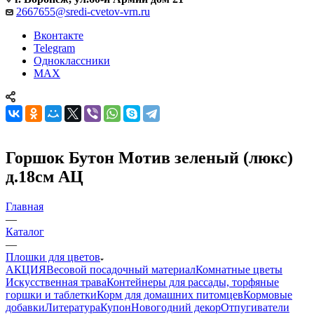
2667655@sredi-cvetov-vrn.ru
Вконтакте
Telegram
Одноклассники
MAX
Горшок Бутон Мотив зеленый (люкс)
д.18см АЦ
Главная
—
Каталог
—
Плошки для цветов
АКЦИЯ
Весовой посадочный материал
Комнатные цветы
Искусственная трава
Контейнеры для рассады, торфяные
горшки и таблетки
Корм для домашних питомцев
Кормовые
добавки
Литература
Купон
Новогодний декор
Отпугиватели