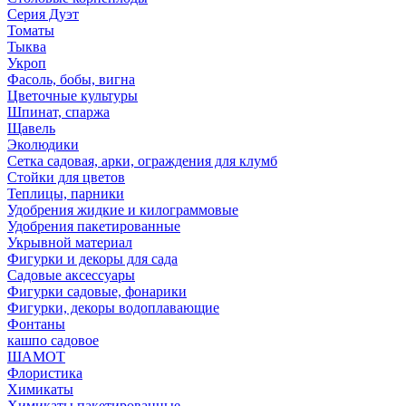
Серия Дуэт
Томаты
Тыква
Укроп
Фасоль, бобы, вигна
Цветочные культуры
Шпинат, спаржа
Щавель
Эколюдики
Сетка садовая, арки, ограждения для клумб
Стойки для цветов
Теплицы, парники
Удобрения жидкие и килограммовые
Удобрения пакетированные
Укрывной материал
Фигурки и декоры для сада
Садовые аксессуары
Фигурки садовые, фонарики
Фигурки, декоры водоплавающие
Фонтаны
кашпо садовое
ШАМОТ
Флористика
Химикаты
Химикаты пакетированные