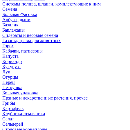
Системы полива, шланги, комплектующие к ним
Семена
Большая Фасовка
Арбузы, дыни
Базилик
Баклажаны
Сидераты и весовые семена
Газоны, травы для животных
Горох
Кабачки, патиссоны
Капуста
Кориандр
Кукуруза
Лук
Огурцы
Перец
Петрушка
Большая упаковка
Пряные и лекарственные растения, прочее
Грибы
Картофель
Клубника, земляника
Салат
Сельдерей
Столовые корнеплоды