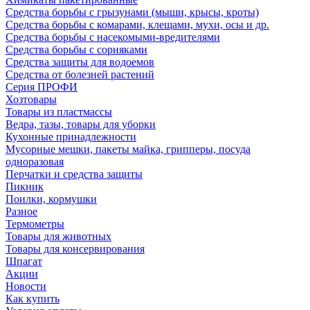
Средства борьбы с грызунами (мыши, крысы, кроты)
Средства борьбы с комарами, клещами, мухи, осы и др.
Средства борьбы с насекомыми-вредителями
Средства борьбы с сорняками
Средства защиты для водоемов
Средства от болезней растений
Серия ПРОФИ
Хозтовары
Товары из пластмассы
Ведра, тазы, товары для уборки
Кухонные принадлежности
Мусорные мешки, пакеты майка, грипперы, посуда
одноразовая
Перчатки и средства защиты
Пикник
Поилки, кормушки
Разное
Термометры
Товары для животных
Товары для консервирования
Шпагат
Акции
Новости
Как купить