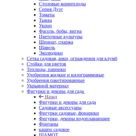
Столовые корнеплоды
Серия Дуэт
Томаты
Тыква
Укроп
Фасоль, бобы, вигна
Цветочные культуры
Шпинат, спаржа
Щавель
Эколюдики
Сетка садовая, арки, ограждения для клумб
Стойки для цветов
Теплицы, парники
Удобрения жидкие и килограммовые
Удобрения пакетированные
Укрывной материал
Фигурки и декоры для сада
Назад
Фигурки и декоры для сада
Садовые аксессуары
Фигурки садовые, фонарики
Фигурки, декоры водоплавающие
Фонтаны
кашпо садовое
ШАМОТ