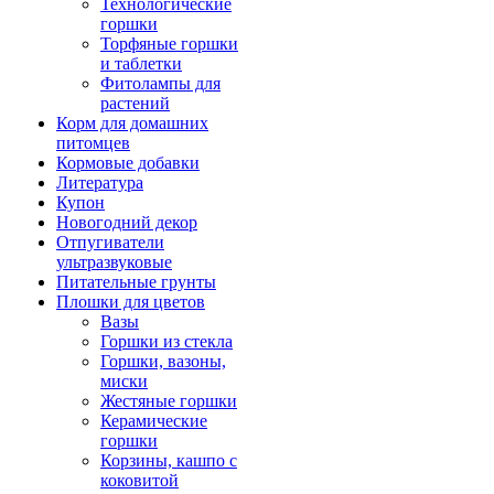
Технологические
горшки
Торфяные горшки
и таблетки
Фитолампы для
растений
Корм для домашних
питомцев
Кормовые добавки
Литература
Купон
Новогодний декор
Отпугиватели
ультразвуковые
Питательные грунты
Плошки для цветов
Вазы
Горшки из стекла
Горшки, вазоны,
миски
Жестяные горшки
Керамические
горшки
Корзины, кашпо с
коковитой