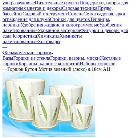
ультразвуковые
Питательные грунты
Поддержки, опоры для
комнатных цветов и декоры
Садовая техника
Пруды,
бассейны
Садовый инструмент
Семена
Сетка садовая, арки,
ограждения для клумб
Стойки для цветов
Теплицы,
парники
Удобрения жидкие и килограммовые
Удобрения
пакетированные
Укрывной материал
Фигурки и декоры для
сада
Флористика
Химикаты
Химикаты
пакетированные
Хозтовары
—
Керамические горшки
Вазы
Горшки из стекла
Горшки, вазоны, миски
Жестяные
горшки
Корзины, кашпо с коковитой
Наборы горшков
—
Горшок Бутон Мотив зеленый (люкс) д.18см АЦ