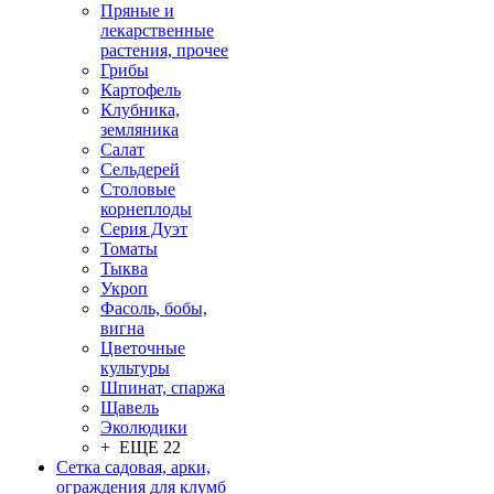
Пряные и
лекарственные
растения, прочее
Грибы
Картофель
Клубника,
земляника
Салат
Сельдерей
Столовые
корнеплоды
Серия Дуэт
Томаты
Тыква
Укроп
Фасоль, бобы,
вигна
Цветочные
культуры
Шпинат, спаржа
Щавель
Эколюдики
+ ЕЩЕ 22
Сетка садовая, арки,
ограждения для клумб