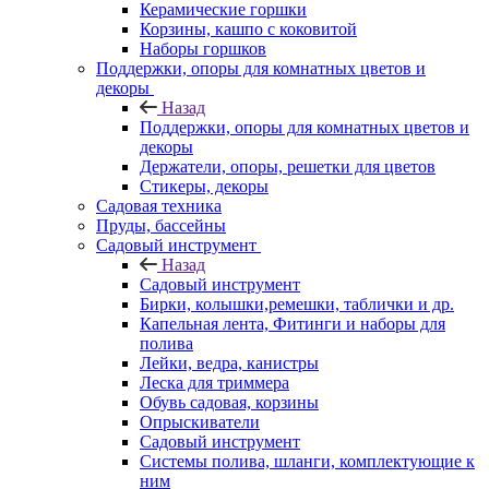
Керамические горшки
Корзины, кашпо с коковитой
Наборы горшков
Поддержки, опоры для комнатных цветов и
декоры
Назад
Поддержки, опоры для комнатных цветов и
декоры
Держатели, опоры, решетки для цветов
Стикеры, декоры
Садовая техника
Пруды, бассейны
Садовый инструмент
Назад
Садовый инструмент
Бирки, колышки,ремешки, таблички и др.
Капельная лента, Фитинги и наборы для
полива
Лейки, ведра, канистры
Леска для триммера
Обувь садовая, корзины
Опрыскиватели
Садовый инструмент
Системы полива, шланги, комплектующие к
ним