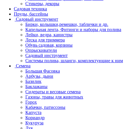
Стикеры, декоры
Садовая техника
Пруды, бассейны
Садовый инструмент
Бирки, колышки,ремешки, таблички и др.
Капельная лента, Фитинги и наборы для полива
Лейки, ведра, канистры
Леска для триммера
Обувь садовая, корзины
Опрыскиватели
Садовый инструмент
Системы полива, шланги, комплектующие к ним
Семена
Большая Фасовка
Арбузы, дыни
Базилик
Баклажаны
Сидераты и весовые семена
Газоны, травы для животных
Горох
Кабачки, патиссоны
Капуста
Кориандр
Кукуруза
Лук