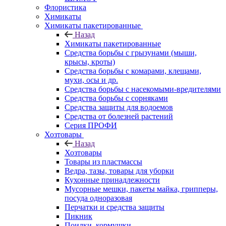
Флористика
Химикаты
Химикаты пакетированные
Назад
Химикаты пакетированные
Средства борьбы с грызунами (мыши,
крысы, кроты)
Средства борьбы с комарами, клещами,
мухи, осы и др.
Средства борьбы с насекомыми-вредителями
Средства борьбы с сорняками
Средства защиты для водоемов
Средства от болезней растений
Серия ПРОФИ
Хозтовары
Назад
Хозтовары
Товары из пластмассы
Ведра, тазы, товары для уборки
Кухонные принадлежности
Мусорные мешки, пакеты майка, грипперы,
посуда одноразовая
Перчатки и средства защиты
Пикник
Поилки, кормушки