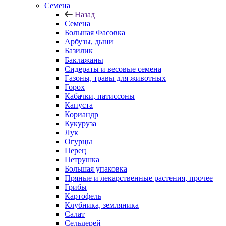
Семена
Назад
Семена
Большая Фасовка
Арбузы, дыни
Базилик
Баклажаны
Сидераты и весовые семена
Газоны, травы для животных
Горох
Кабачки, патиссоны
Капуста
Кориандр
Кукуруза
Лук
Огурцы
Перец
Петрушка
Большая упаковка
Пряные и лекарственные растения, прочее
Грибы
Картофель
Клубника, земляника
Салат
Сельдерей