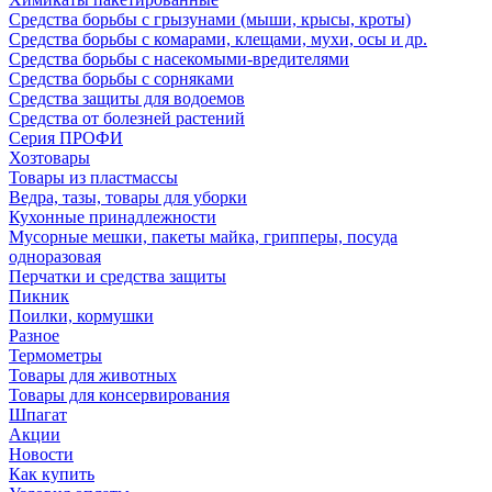
Средства борьбы с грызунами (мыши, крысы, кроты)
Средства борьбы с комарами, клещами, мухи, осы и др.
Средства борьбы с насекомыми-вредителями
Средства борьбы с сорняками
Средства защиты для водоемов
Средства от болезней растений
Серия ПРОФИ
Хозтовары
Товары из пластмассы
Ведра, тазы, товары для уборки
Кухонные принадлежности
Мусорные мешки, пакеты майка, грипперы, посуда
одноразовая
Перчатки и средства защиты
Пикник
Поилки, кормушки
Разное
Термометры
Товары для животных
Товары для консервирования
Шпагат
Акции
Новости
Как купить