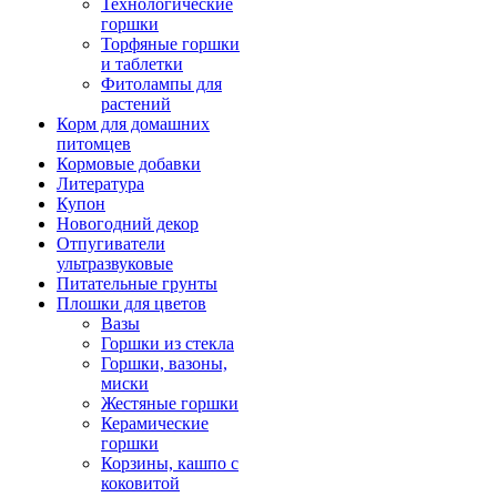
Технологические
горшки
Торфяные горшки
и таблетки
Фитолампы для
растений
Корм для домашних
питомцев
Кормовые добавки
Литература
Купон
Новогодний декор
Отпугиватели
ультразвуковые
Питательные грунты
Плошки для цветов
Вазы
Горшки из стекла
Горшки, вазоны,
миски
Жестяные горшки
Керамические
горшки
Корзины, кашпо с
коковитой