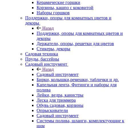
Керамические горшки
Корзины, кашпо с коковитой
Наборы горшков
Поддержки, опоры для комнатных цветов и
декоры
Назад
Поддержки, опоры для комнатных цветов и
декоры
Держатели, опоры, решетки для цветов
Стикеры, декоры
Садовая техника
Пруды, бассейны
Садовый инструмент
Назад
Садовый инструмент
Бирки, колышки,ремешки, таблички и др.
Капельная лента, Фитинги и наборы для
полива
Лейки, ведра, канистры
Леска для триммера
Обувь садовая, корзины
Опрыскиватели
Садовый инструмент
Системы полива, шланги, комплектующие к
ним