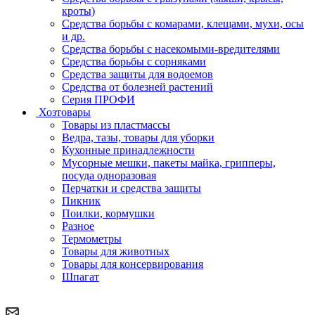
кроты)
Средства борьбы с комарами, клещами, мухи, осы
и др.
Средства борьбы с насекомыми-вредителями
Средства борьбы с сорняками
Средства защиты для водоемов
Средства от болезней растений
Серия ПРОФИ
Хозтовары
Товары из пластмассы
Ведра, тазы, товары для уборки
Кухонные принадлежности
Мусорные мешки, пакеты майка, грипперы,
посуда одноразовая
Перчатки и средства защиты
Пикник
Поилки, кормушки
Разное
Термометры
Товары для животных
Товары для консервирования
Шпагат