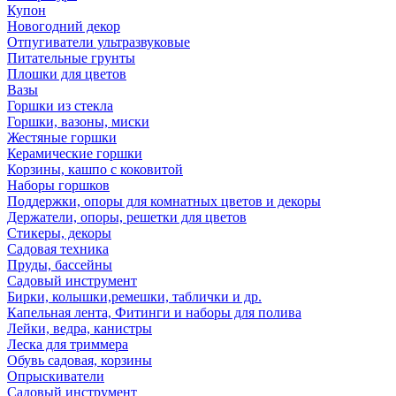
Купон
Новогодний декор
Отпугиватели ультразвуковые
Питательные грунты
Плошки для цветов
Вазы
Горшки из стекла
Горшки, вазоны, миски
Жестяные горшки
Керамические горшки
Корзины, кашпо с коковитой
Наборы горшков
Поддержки, опоры для комнатных цветов и декоры
Держатели, опоры, решетки для цветов
Стикеры, декоры
Садовая техника
Пруды, бассейны
Садовый инструмент
Бирки, колышки,ремешки, таблички и др.
Капельная лента, Фитинги и наборы для полива
Лейки, ведра, канистры
Леска для триммера
Обувь садовая, корзины
Опрыскиватели
Садовый инструмент