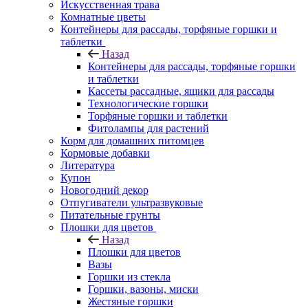
Искусственная трава
Комнатные цветы
Контейнеры для рассады, торфяные горшки и
таблетки
Назад
Контейнеры для рассады, торфяные горшки
и таблетки
Кассеты рассадные, ящики для рассады
Технологические горшки
Торфяные горшки и таблетки
Фитолампы для растений
Корм для домашних питомцев
Кормовые добавки
Литература
Купон
Новогодний декор
Отпугиватели ультразвуковые
Питательные грунты
Плошки для цветов
Назад
Плошки для цветов
Вазы
Горшки из стекла
Горшки, вазоны, миски
Жестяные горшки