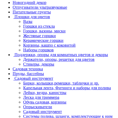
Новогодний декор
Отпугиватели ультразвуковые
Питательные грунты
Плошки для цветов
Вазы
Горшки из стекла
Горшки, вазоны, миски
Жестяные горшки
Керамические горшки
Корзины, кашпо с коковитой
Наборы горшков
Поддержки, опоры для комнатных цветов и декоры
Держатели, опоры, решетки для цветов
Стикеры, декоры
Садовая техника
Пруды, бассейны
Садовый инструмент
Бирки, колышки,ремешки, таблички и др.
Капельная лента, Фитинги и наборы для полива
Лейки, ведра, канистры
Леска для триммера
Обувь садовая, корзины
Опрыскиватели
Садовый инструмент
Системы полива, шланги, комплектующие к ним