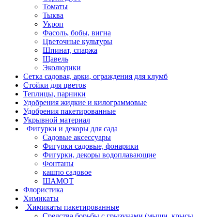
Томаты
Тыква
Укроп
Фасоль, бобы, вигна
Цветочные культуры
Шпинат, спаржа
Щавель
Эколюдики
Сетка садовая, арки, ограждения для клумб
Стойки для цветов
Теплицы, парники
Удобрения жидкие и килограммовые
Удобрения пакетированные
Укрывной материал
Фигурки и декоры для сада
Садовые аксессуары
Фигурки садовые, фонарики
Фигурки, декоры водоплавающие
Фонтаны
кашпо садовое
ШАМОТ
Флористика
Химикаты
Химикаты пакетированные
Средства борьбы с грызунами (мыши, крысы,