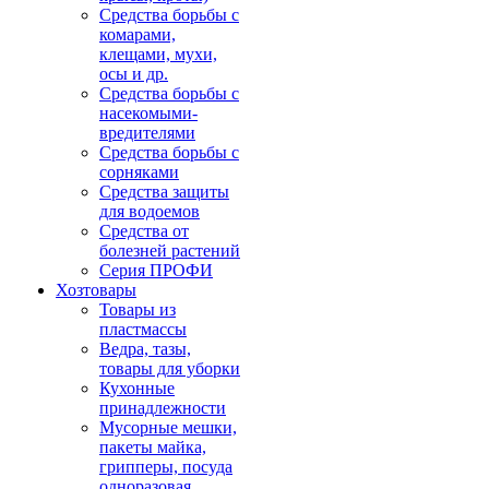
Средства борьбы с
комарами,
клещами, мухи,
осы и др.
Средства борьбы с
насекомыми-
вредителями
Средства борьбы с
сорняками
Средства защиты
для водоемов
Средства от
болезней растений
Серия ПРОФИ
Хозтовары
Товары из
пластмассы
Ведра, тазы,
товары для уборки
Кухонные
принадлежности
Мусорные мешки,
пакеты майка,
грипперы, посуда
одноразовая