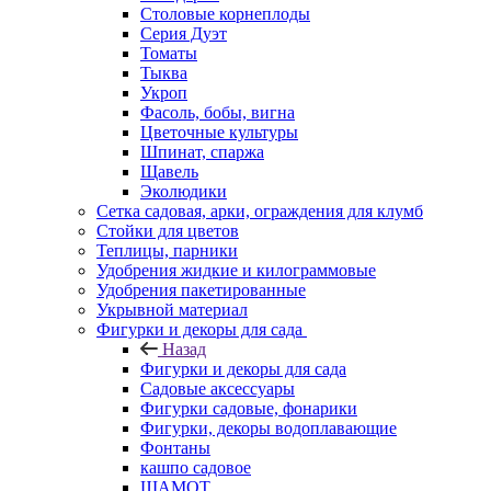
Столовые корнеплоды
Серия Дуэт
Томаты
Тыква
Укроп
Фасоль, бобы, вигна
Цветочные культуры
Шпинат, спаржа
Щавель
Эколюдики
Сетка садовая, арки, ограждения для клумб
Стойки для цветов
Теплицы, парники
Удобрения жидкие и килограммовые
Удобрения пакетированные
Укрывной материал
Фигурки и декоры для сада
Назад
Фигурки и декоры для сада
Садовые аксессуары
Фигурки садовые, фонарики
Фигурки, декоры водоплавающие
Фонтаны
кашпо садовое
ШАМОТ