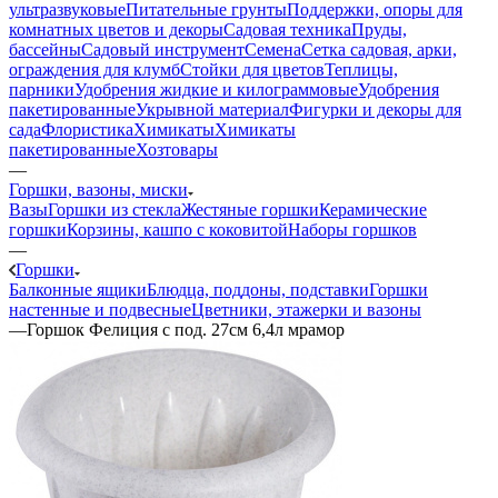
ультразвуковые
Питательные грунты
Поддержки, опоры для
комнатных цветов и декоры
Садовая техника
Пруды,
бассейны
Садовый инструмент
Семена
Сетка садовая, арки,
ограждения для клумб
Стойки для цветов
Теплицы,
парники
Удобрения жидкие и килограммовые
Удобрения
пакетированные
Укрывной материал
Фигурки и декоры для
сада
Флористика
Химикаты
Химикаты
пакетированные
Хозтовары
—
Горшки, вазоны, миски
Вазы
Горшки из стекла
Жестяные горшки
Керамические
горшки
Корзины, кашпо с коковитой
Наборы горшков
—
Горшки
Балконные ящики
Блюдца, поддоны, подставки
Горшки
настенные и подвесные
Цветники, этажерки и вазоны
—
Горшок Фелиция с под. 27см 6,4л мрамор