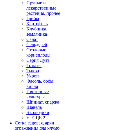
Пряные и
лекарственные
растения, прочее
Грибы
Картофель
Клубника,
земляника
Салат
Сельдерей
Столовые
корнеплоды
Серия Дуэт
Томаты
Тыква
Укроп
Фасоль, бобы,
вигна
Цветочные
культуры
Шпинат, спаржа
Щавель
Эколюдики
+ ЕЩЕ 22
Сетка садовая, арки,
ограждения для клумб