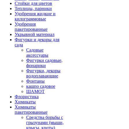
Стойки для цветов
Теплицы, парники
Удобрения жидкие и
килограммовые
Удобрения
пакетированные
Укрывной материал
Фигурки и декоры для
сада
Садовые
аксессуары
Фигурки садовые,
фонарики
Фигурки, декоры
водоплавающие
Фонтаны
кашпо садовое
ШАМОТ
Флористика
Химикаты
Химикаты
пакетированные
Средства борьбы с
грызунами (мыши,
крысы, кроты)