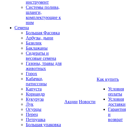
инструмент
Системы полива,
шланги,
комплектующие к
ним
Семена
Большая Фасовка
Арбузы, дыни
Базилик
Баклажаны
Сидераты и
весовые семена
Газоны, травы для
животных
Горох
Кабачки,
Как купить
патиссоны
Капуста
Условия
Кориандр
оплаты
Кукуруза
Условия
Акции
Новости
Лук
доставки
Огурцы
Гарантия
Перец
и
Петрушка
возврат
Большая упаковка