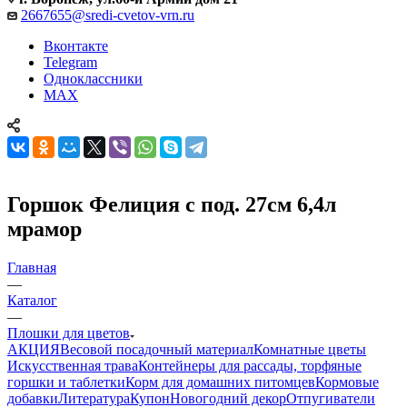
2667655@sredi-cvetov-vrn.ru
Вконтакте
Telegram
Одноклассники
MAX
Горшок Фелиция с под. 27см 6,4л
мрамор
Главная
—
Каталог
—
Плошки для цветов
АКЦИЯ
Весовой посадочный материал
Комнатные цветы
Искусственная трава
Контейнеры для рассады, торфяные
горшки и таблетки
Корм для домашних питомцев
Кормовые
добавки
Литература
Купон
Новогодний декор
Отпугиватели