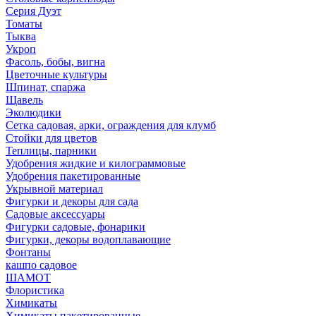
Серия Дуэт
Томаты
Тыква
Укроп
Фасоль, бобы, вигна
Цветочные культуры
Шпинат, спаржа
Щавель
Эколюдики
Сетка садовая, арки, ограждения для клумб
Стойки для цветов
Теплицы, парники
Удобрения жидкие и килограммовые
Удобрения пакетированные
Укрывной материал
Фигурки и декоры для сада
Садовые аксессуары
Фигурки садовые, фонарики
Фигурки, декоры водоплавающие
Фонтаны
кашпо садовое
ШАМОТ
Флористика
Химикаты
Химикаты пакетированные