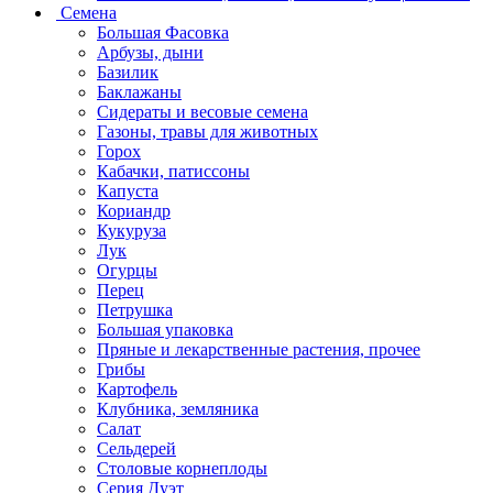
Семена
Большая Фасовка
Арбузы, дыни
Базилик
Баклажаны
Сидераты и весовые семена
Газоны, травы для животных
Горох
Кабачки, патиссоны
Капуста
Кориандр
Кукуруза
Лук
Огурцы
Перец
Петрушка
Большая упаковка
Пряные и лекарственные растения, прочее
Грибы
Картофель
Клубника, земляника
Салат
Сельдерей
Столовые корнеплоды
Серия Дуэт