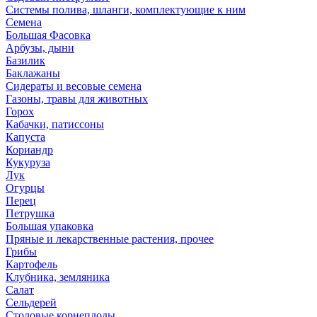
Системы полива, шланги, комплектующие к ним
Семена
Большая Фасовка
Арбузы, дыни
Базилик
Баклажаны
Сидераты и весовые семена
Газоны, травы для животных
Горох
Кабачки, патиссоны
Капуста
Кориандр
Кукуруза
Лук
Огурцы
Перец
Петрушка
Большая упаковка
Пряные и лекарственные растения, прочее
Грибы
Картофель
Клубника, земляника
Салат
Сельдерей
Столовые корнеплоды