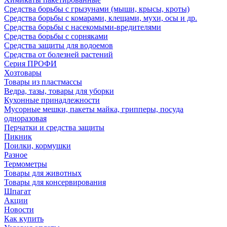
Средства борьбы с грызунами (мыши, крысы, кроты)
Средства борьбы с комарами, клещами, мухи, осы и др.
Средства борьбы с насекомыми-вредителями
Средства борьбы с сорняками
Средства защиты для водоемов
Средства от болезней растений
Серия ПРОФИ
Хозтовары
Товары из пластмассы
Ведра, тазы, товары для уборки
Кухонные принадлежности
Мусорные мешки, пакеты майка, грипперы, посуда
одноразовая
Перчатки и средства защиты
Пикник
Поилки, кормушки
Разное
Термометры
Товары для животных
Товары для консервирования
Шпагат
Акции
Новости
Как купить