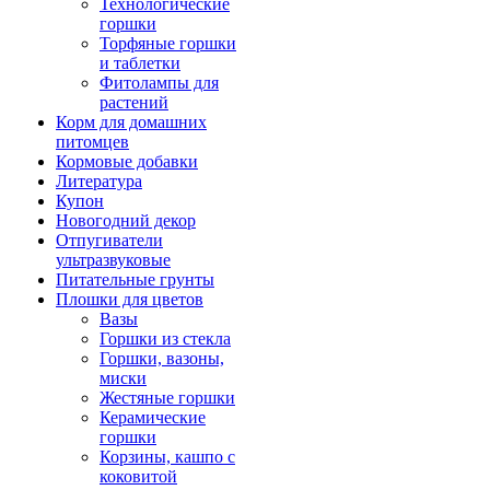
Технологические
горшки
Торфяные горшки
и таблетки
Фитолампы для
растений
Корм для домашних
питомцев
Кормовые добавки
Литература
Купон
Новогодний декор
Отпугиватели
ультразвуковые
Питательные грунты
Плошки для цветов
Вазы
Горшки из стекла
Горшки, вазоны,
миски
Жестяные горшки
Керамические
горшки
Корзины, кашпо с
коковитой