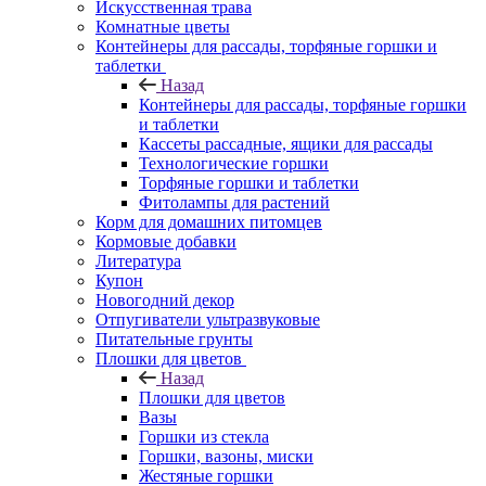
Искусственная трава
Комнатные цветы
Контейнеры для рассады, торфяные горшки и
таблетки
Назад
Контейнеры для рассады, торфяные горшки
и таблетки
Кассеты рассадные, ящики для рассады
Технологические горшки
Торфяные горшки и таблетки
Фитолампы для растений
Корм для домашних питомцев
Кормовые добавки
Литература
Купон
Новогодний декор
Отпугиватели ультразвуковые
Питательные грунты
Плошки для цветов
Назад
Плошки для цветов
Вазы
Горшки из стекла
Горшки, вазоны, миски
Жестяные горшки