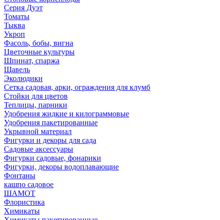
Серия Дуэт
Томаты
Тыква
Укроп
Фасоль, бобы, вигна
Цветочные культуры
Шпинат, спаржа
Щавель
Эколюдики
Сетка садовая, арки, ограждения для клумб
Стойки для цветов
Теплицы, парники
Удобрения жидкие и килограммовые
Удобрения пакетированные
Укрывной материал
Фигурки и декоры для сада
Садовые аксессуары
Фигурки садовые, фонарики
Фигурки, декоры водоплавающие
Фонтаны
кашпо садовое
ШАМОТ
Флористика
Химикаты
Химикаты пакетированные