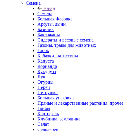
Семена
Назад
Семена
Большая Фасовка
Арбузы, дыни
Базилик
Баклажаны
Сидераты и весовые семена
Газоны, травы для животных
Горох
Кабачки, патиссоны
Капуста
Кориандр
Кукуруза
Лук
Огурцы
Перец
Петрушка
Большая упаковка
Пряные и лекарственные растения, прочее
Грибы
Картофель
Клубника, земляника
Салат
Сельдерей