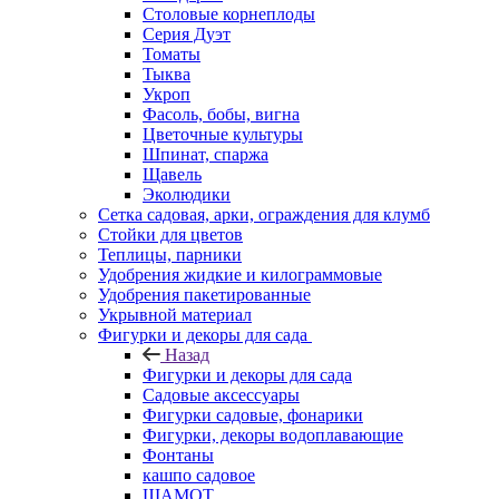
Столовые корнеплоды
Серия Дуэт
Томаты
Тыква
Укроп
Фасоль, бобы, вигна
Цветочные культуры
Шпинат, спаржа
Щавель
Эколюдики
Сетка садовая, арки, ограждения для клумб
Стойки для цветов
Теплицы, парники
Удобрения жидкие и килограммовые
Удобрения пакетированные
Укрывной материал
Фигурки и декоры для сада
Назад
Фигурки и декоры для сада
Садовые аксессуары
Фигурки садовые, фонарики
Фигурки, декоры водоплавающие
Фонтаны
кашпо садовое
ШАМОТ