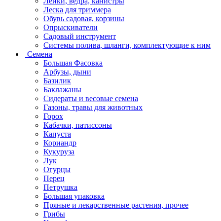
Лейки, ведра, канистры
Леска для триммера
Обувь садовая, корзины
Опрыскиватели
Садовый инструмент
Системы полива, шланги, комплектующие к ним
Семена
Большая Фасовка
Арбузы, дыни
Базилик
Баклажаны
Сидераты и весовые семена
Газоны, травы для животных
Горох
Кабачки, патиссоны
Капуста
Кориандр
Кукуруза
Лук
Огурцы
Перец
Петрушка
Большая упаковка
Пряные и лекарственные растения, прочее
Грибы