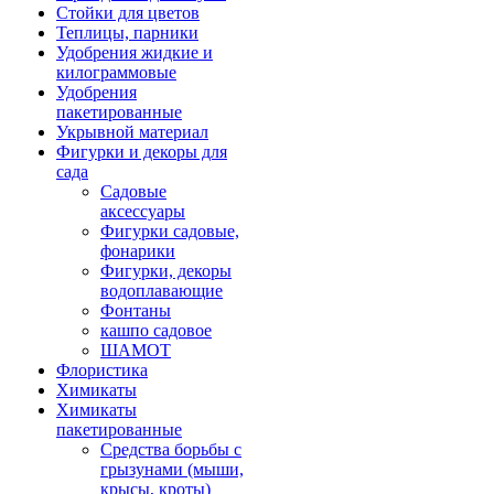
Стойки для цветов
Теплицы, парники
Удобрения жидкие и
килограммовые
Удобрения
пакетированные
Укрывной материал
Фигурки и декоры для
сада
Садовые
аксессуары
Фигурки садовые,
фонарики
Фигурки, декоры
водоплавающие
Фонтаны
кашпо садовое
ШАМОТ
Флористика
Химикаты
Химикаты
пакетированные
Средства борьбы с
грызунами (мыши,
крысы, кроты)