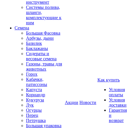
инструмент
Системы полива,
шланги,
комплектующие к
ним
Семена
Большая Фасовка
Арбузы, дыни
Базилик
Баклажаны
Сидераты и
весовые семена
Газоны, травы для
животных
Горох
Кабачки,
Как купить
патиссоны
Капуста
Условия
Кориандр
оплаты
Кукуруза
Условия
Акции
Новости
Лук
доставки
Огурцы
Гарантия
Перец
и
Петрушка
возврат
Большая упаковка