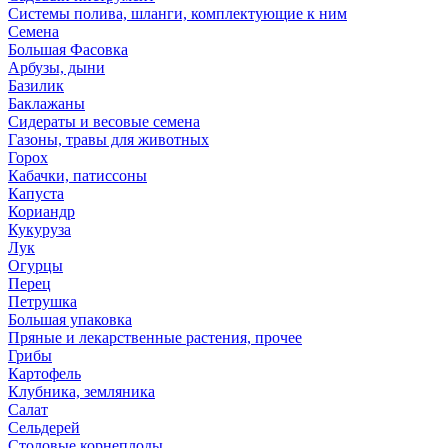
Системы полива, шланги, комплектующие к ним
Семена
Большая Фасовка
Арбузы, дыни
Базилик
Баклажаны
Сидераты и весовые семена
Газоны, травы для животных
Горох
Кабачки, патиссоны
Капуста
Кориандр
Кукуруза
Лук
Огурцы
Перец
Петрушка
Большая упаковка
Пряные и лекарственные растения, прочее
Грибы
Картофель
Клубника, земляника
Салат
Сельдерей
Столовые корнеплоды