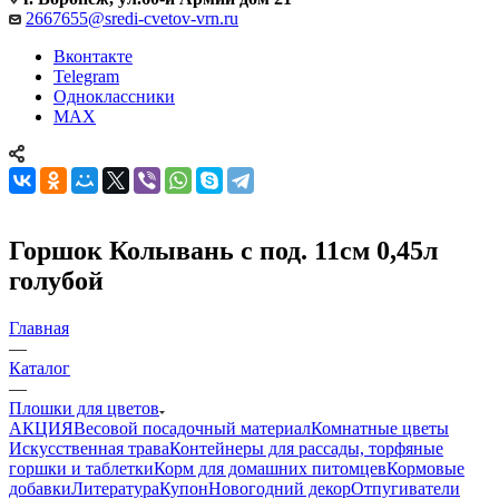
2667655@sredi-cvetov-vrn.ru
Вконтакте
Telegram
Одноклассники
MAX
Горшок Колывань с под. 11см 0,45л
голубой
Главная
—
Каталог
—
Плошки для цветов
АКЦИЯ
Весовой посадочный материал
Комнатные цветы
Искусственная трава
Контейнеры для рассады, торфяные
горшки и таблетки
Корм для домашних питомцев
Кормовые
добавки
Литература
Купон
Новогодний декор
Отпугиватели