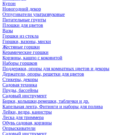
Купон
Новогодний декор
Отпугиватели ультразвуковые
Питательные грунты
Плошки для цветов
Вазы
Горшки из стекла
Горшки, вазоны, миски
Жестяные горшки
Керамические горшки
Корзины, кашпо с коковитой
Наборы горшков
Поддержки, опоры для комнатных цветов и декоры
Держатели, опоры, решетки для цветов
Стикеры, декоры
Садовая техника
Пруды, бассейны
Садовый инструмент
Бирки, колышки,ремешки, таблички и др.
Капельная лента, Фитинги и наборы для полива
Лейки, ведра, канистры
Леска для триммера
Обувь садовая, корзины
Опрыскиватели
Садовый инструмент