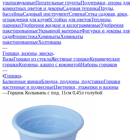
ультразвуковые
Питательные грунты
Поддержки, опоры для
комнатных цветов и декоры
Садовая техника
Пруды,
бассейны
Садовый инструмент
Семена
Сетка садовая, арки,
ограждения для клумб
Стойки для цветов
Теплицы,
парники
Удобрения жидкие и килограммовые
Удобрения
пакетированные
Укрывной материал
Фигурки и декоры для
сада
Флористика
Химикаты
Химикаты
пакетированные
Хозтовары
—
Горшки, вазоны, миски
Вазы
Горшки из стекла
Жестяные горшки
Керамические
горшки
Корзины, кашпо с коковитой
Наборы горшков
—
Горшки
Балконные ящики
Блюдца, поддоны, подставки
Горшки
настенные и подвесные
Цветники, этажерки и вазоны
—
Горшок Колывань с под. 11см 0,45л голубой