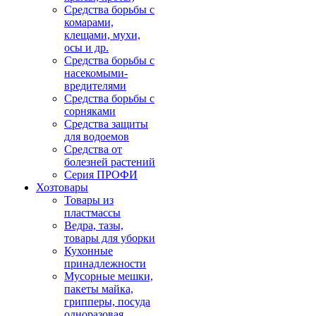
Средства борьбы с
комарами,
клещами, мухи,
осы и др.
Средства борьбы с
насекомыми-
вредителями
Средства борьбы с
сорняками
Средства защиты
для водоемов
Средства от
болезней растений
Серия ПРОФИ
Хозтовары
Товары из
пластмассы
Ведра, тазы,
товары для уборки
Кухонные
принадлежности
Мусорные мешки,
пакеты майка,
грипперы, посуда
одноразовая