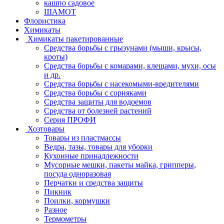
кашпо садовое
ШАМОТ
Флористика
Химикаты
Химикаты пакетированные
Средства борьбы с грызунами (мыши, крысы,
кроты)
Средства борьбы с комарами, клещами, мухи, осы
и др.
Средства борьбы с насекомыми-вредителями
Средства борьбы с сорняками
Средства защиты для водоемов
Средства от болезней растений
Серия ПРОФИ
Хозтовары
Товары из пластмассы
Ведра, тазы, товары для уборки
Кухонные принадлежности
Мусорные мешки, пакеты майка, грипперы,
посуда одноразовая
Перчатки и средства защиты
Пикник
Поилки, кормушки
Разное
Термометры