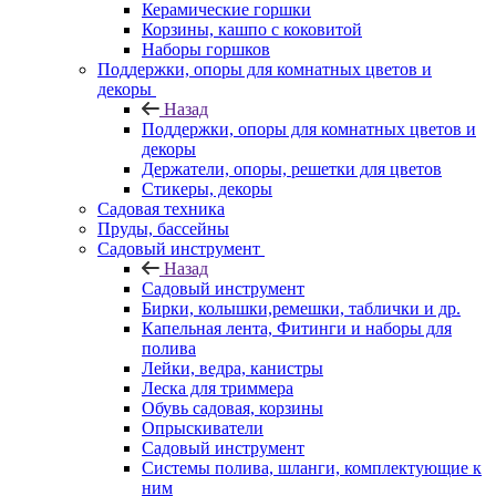
Керамические горшки
Корзины, кашпо с коковитой
Наборы горшков
Поддержки, опоры для комнатных цветов и
декоры
Назад
Поддержки, опоры для комнатных цветов и
декоры
Держатели, опоры, решетки для цветов
Стикеры, декоры
Садовая техника
Пруды, бассейны
Садовый инструмент
Назад
Садовый инструмент
Бирки, колышки,ремешки, таблички и др.
Капельная лента, Фитинги и наборы для
полива
Лейки, ведра, канистры
Леска для триммера
Обувь садовая, корзины
Опрыскиватели
Садовый инструмент
Системы полива, шланги, комплектующие к
ним