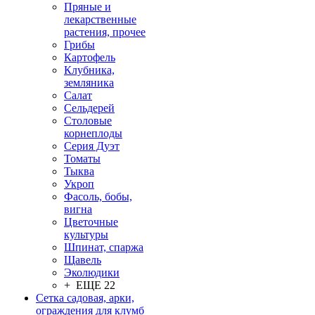
Пряные и
лекарственные
растения, прочее
Грибы
Картофель
Клубника,
земляника
Салат
Сельдерей
Столовые
корнеплоды
Серия Дуэт
Томаты
Тыква
Укроп
Фасоль, бобы,
вигна
Цветочные
культуры
Шпинат, спаржа
Щавель
Эколюдики
+ ЕЩЕ 22
Сетка садовая, арки,
ограждения для клумб