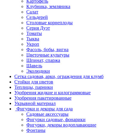
Картофель
Клубника, земляника
Салат
Сельдерей
Столовые корнеплоды
Серия Дуэт
Томаты
Тыква
Укроп
Фасоль, бобы, вигна
Цветочные культуры
Шпинат, спаржа
Щавель
Эколюдики
Сетка садовая, арки, ограждения для клумб
Стойки для цветов
Теплицы, парники
Удобрения жидкие и килограммовые
Удобрения пакетированные
Укрывной материал
Фигурки и декоры для сада
Садовые аксессуары
Фигурки садовые, фонарики
Фигурки, декоры водоплавающие
Фонтаны