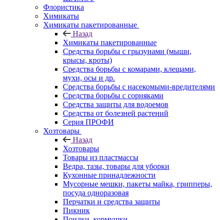
Флористика
Химикаты
Химикаты пакетированные
Назад
Химикаты пакетированные
Средства борьбы с грызунами (мыши,
крысы, кроты)
Средства борьбы с комарами, клещами,
мухи, осы и др.
Средства борьбы с насекомыми-вредителями
Средства борьбы с сорняками
Средства защиты для водоемов
Средства от болезней растений
Серия ПРОФИ
Хозтовары
Назад
Хозтовары
Товары из пластмассы
Ведра, тазы, товары для уборки
Кухонные принадлежности
Мусорные мешки, пакеты майка, грипперы,
посуда одноразовая
Перчатки и средства защиты
Пикник
Поилки, кормушки