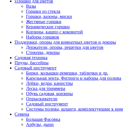
Плошки для цветов
Вазы
Горшки из стекла
Горшки, вазоны, миски
Жестяные горшки
Керамические горшки
Корзины, кашпо с коковитой
Наборы горшков
Поддержки, опоры для комнатных цветов и декоры
Держатели, опоры, решетки для цветов
Стикеры, декоры
Садовая техника
Пруды, бассейны
Садовый инструмент
Бирки, колышки,ремешки, таблички и др.
Капельная лента, Фитинги и наборы для полива
Лейки, ведра, канистры
Леска для триммера
Обувь садовая, корзины
Опрыскиватели
Садовый инструмент
Системы полива, шланги, комплектующие к ним
Семена
Большая Фасовка
Арбузы, дыни