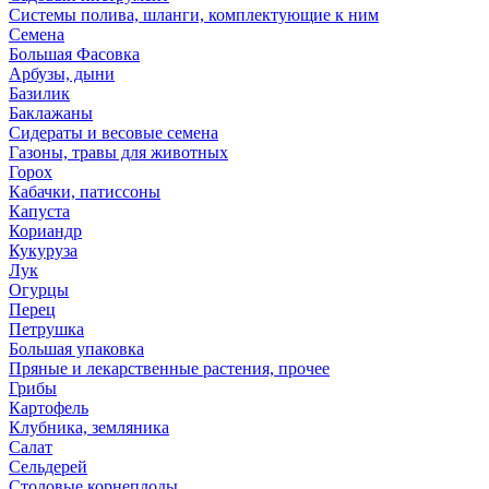
Системы полива, шланги, комплектующие к ним
Семена
Большая Фасовка
Арбузы, дыни
Базилик
Баклажаны
Сидераты и весовые семена
Газоны, травы для животных
Горох
Кабачки, патиссоны
Капуста
Кориандр
Кукуруза
Лук
Огурцы
Перец
Петрушка
Большая упаковка
Пряные и лекарственные растения, прочее
Грибы
Картофель
Клубника, земляника
Салат
Сельдерей
Столовые корнеплоды