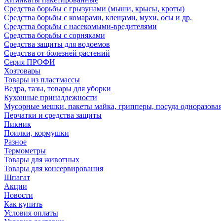
Средства борьбы с грызунами (мыши, крысы, кроты)
Средства борьбы с комарами, клещами, мухи, осы и др.
Средства борьбы с насекомыми-вредителями
Средства борьбы с сорняками
Средства защиты для водоемов
Средства от болезней растений
Серия ПРОФИ
Хозтовары
Товары из пластмассы
Ведра, тазы, товары для уборки
Кухонные принадлежности
Мусорные мешки, пакеты майка, грипперы, посуда одноразова
Перчатки и средства защиты
Пикник
Поилки, кормушки
Разное
Термометры
Товары для животных
Товары для консервирования
Шпагат
Акции
Новости
Как купить
Условия оплаты