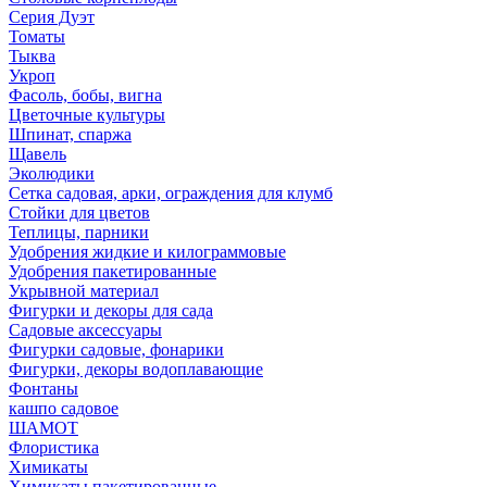
Серия Дуэт
Томаты
Тыква
Укроп
Фасоль, бобы, вигна
Цветочные культуры
Шпинат, спаржа
Щавель
Эколюдики
Сетка садовая, арки, ограждения для клумб
Стойки для цветов
Теплицы, парники
Удобрения жидкие и килограммовые
Удобрения пакетированные
Укрывной материал
Фигурки и декоры для сада
Садовые аксессуары
Фигурки садовые, фонарики
Фигурки, декоры водоплавающие
Фонтаны
кашпо садовое
ШАМОТ
Флористика
Химикаты
Химикаты пакетированные