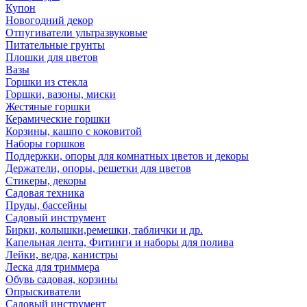
Купон
Новогодний декор
Отпугиватели ультразвуковые
Питательные грунты
Плошки для цветов
Вазы
Горшки из стекла
Горшки, вазоны, миски
Жестяные горшки
Керамические горшки
Корзины, кашпо с коковитой
Наборы горшков
Поддержки, опоры для комнатных цветов и декоры
Держатели, опоры, решетки для цветов
Стикеры, декоры
Садовая техника
Пруды, бассейны
Садовый инструмент
Бирки, колышки,ремешки, таблички и др.
Капельная лента, Фитинги и наборы для полива
Лейки, ведра, канистры
Леска для триммера
Обувь садовая, корзины
Опрыскиватели
Садовый инструмент