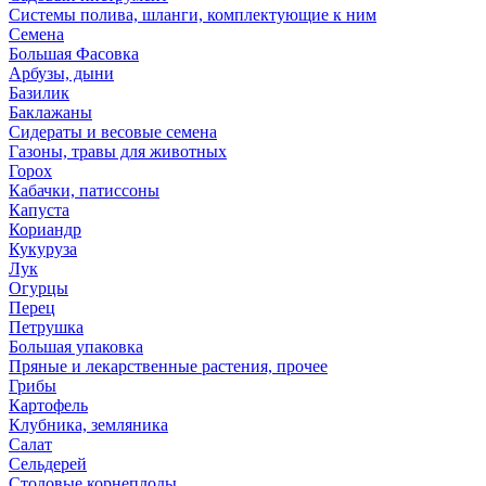
Системы полива, шланги, комплектующие к ним
Семена
Большая Фасовка
Арбузы, дыни
Базилик
Баклажаны
Сидераты и весовые семена
Газоны, травы для животных
Горох
Кабачки, патиссоны
Капуста
Кориандр
Кукуруза
Лук
Огурцы
Перец
Петрушка
Большая упаковка
Пряные и лекарственные растения, прочее
Грибы
Картофель
Клубника, земляника
Салат
Сельдерей
Столовые корнеплоды