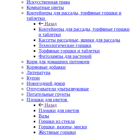
Искусственная трава
Комнатные цветы
Контейнеры для рассады, торфяные горшки и
таблетки
Назад
Контейнеры для рассады, торфяные горшки
и таблетки
Кассеты рассадные, ящики для рассады
Технологические горшки
Торфяные горшки и таблетки
Фитолампы для растений
Корм для домашних питомцев
Кормовые добавки
Литература
Купон
Новогодний декор
Отпугиватели ультразвуковые
Питательные грунты
Плошки для цветов
Назад
Плошки для цветов
Вазы
Горшки из стекла
Горшки, вазоны, миски
Жестяные горшки