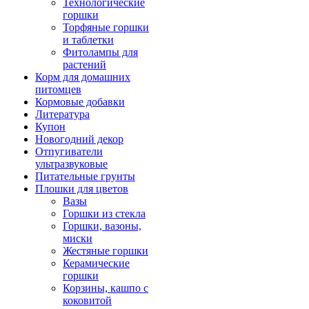
Технологические
горшки
Торфяные горшки
и таблетки
Фитолампы для
растений
Корм для домашних
питомцев
Кормовые добавки
Литература
Купон
Новогодний декор
Отпугиватели
ультразвуковые
Питательные грунты
Плошки для цветов
Вазы
Горшки из стекла
Горшки, вазоны,
миски
Жестяные горшки
Керамические
горшки
Корзины, кашпо с
коковитой