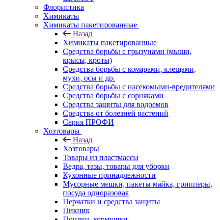
Флористика
Химикаты
Химикаты пакетированные
Назад
Химикаты пакетированные
Средства борьбы с грызунами (мыши,
крысы, кроты)
Средства борьбы с комарами, клещами,
мухи, осы и др.
Средства борьбы с насекомыми-вредителями
Средства борьбы с сорняками
Средства защиты для водоемов
Средства от болезней растений
Серия ПРОФИ
Хозтовары
Назад
Хозтовары
Товары из пластмассы
Ведра, тазы, товары для уборки
Кухонные принадлежности
Мусорные мешки, пакеты майка, грипперы,
посуда одноразовая
Перчатки и средства защиты
Пикник
Поилки, кормушки