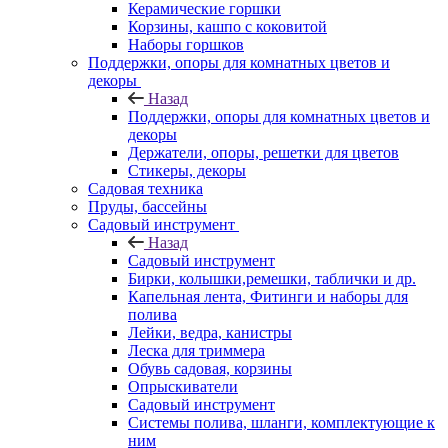
Керамические горшки
Корзины, кашпо с коковитой
Наборы горшков
Поддержки, опоры для комнатных цветов и
декоры
Назад
Поддержки, опоры для комнатных цветов и
декоры
Держатели, опоры, решетки для цветов
Стикеры, декоры
Садовая техника
Пруды, бассейны
Садовый инструмент
Назад
Садовый инструмент
Бирки, колышки,ремешки, таблички и др.
Капельная лента, Фитинги и наборы для
полива
Лейки, ведра, канистры
Леска для триммера
Обувь садовая, корзины
Опрыскиватели
Садовый инструмент
Системы полива, шланги, комплектующие к
ним