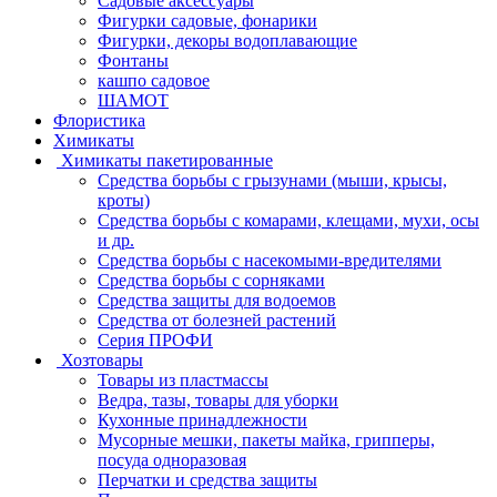
Садовые аксессуары
Фигурки садовые, фонарики
Фигурки, декоры водоплавающие
Фонтаны
кашпо садовое
ШАМОТ
Флористика
Химикаты
Химикаты пакетированные
Средства борьбы с грызунами (мыши, крысы,
кроты)
Средства борьбы с комарами, клещами, мухи, осы
и др.
Средства борьбы с насекомыми-вредителями
Средства борьбы с сорняками
Средства защиты для водоемов
Средства от болезней растений
Серия ПРОФИ
Хозтовары
Товары из пластмассы
Ведра, тазы, товары для уборки
Кухонные принадлежности
Мусорные мешки, пакеты майка, грипперы,
посуда одноразовая
Перчатки и средства защиты