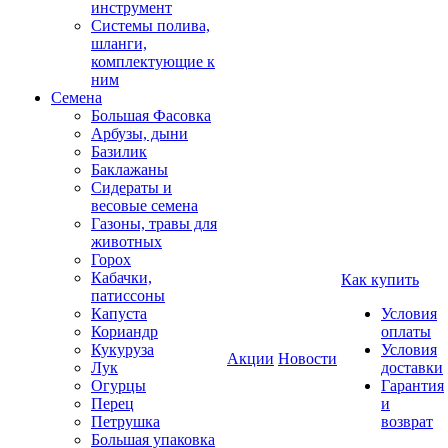
инструмент
Системы полива,
шланги,
комплектующие к
ним
Семена
Большая Фасовка
Арбузы, дыни
Базилик
Баклажаны
Сидераты и
весовые семена
Газоны, травы для
животных
Горох
Кабачки,
Как купить
патиссоны
Капуста
Условия
Кориандр
оплаты
Кукуруза
Условия
Акции
Новости
Лук
доставки
Огурцы
Гарантия
Перец
и
Петрушка
возврат
Большая упаковка