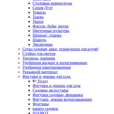
Столовые корнеплоды
Серия Дуэт
Томаты
Тыква
Укроп
Фасоль, бобы, вигна
Цветочные культуры
Шпинат, спаржа
Щавель
Эколюдики
Сетка садовая, арки, ограждения для клумб
Стойки для цветов
Теплицы, парники
Удобрения жидкие и килограммовые
Удобрения пакетированные
Укрывной материал
Фигурки и декоры для сада
Назад
Фигурки и декоры для сада
Садовые аксессуары
Фигурки садовые, фонарики
Фигурки, декоры водоплавающие
Фонтаны
кашпо садовое
ШАМОТ