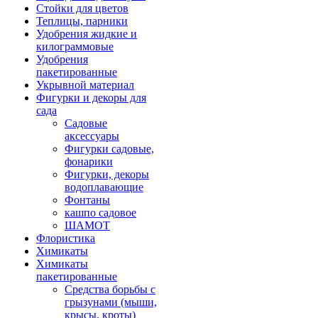
Стойки для цветов
Теплицы, парники
Удобрения жидкие и
килограммовые
Удобрения
пакетированные
Укрывной материал
Фигурки и декоры для
сада
Садовые
аксессуары
Фигурки садовые,
фонарики
Фигурки, декоры
водоплавающие
Фонтаны
кашпо садовое
ШАМОТ
Флористика
Химикаты
Химикаты
пакетированные
Средства борьбы с
грызунами (мыши,
крысы, кроты)