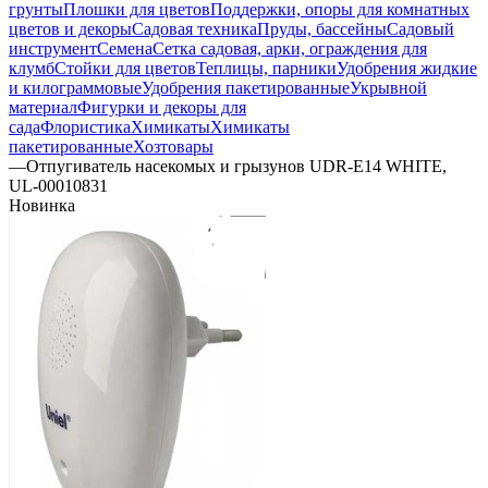
грунты
Плошки для цветов
Поддержки, опоры для комнатных
цветов и декоры
Садовая техника
Пруды, бассейны
Садовый
инструмент
Семена
Сетка садовая, арки, ограждения для
клумб
Стойки для цветов
Теплицы, парники
Удобрения жидкие
и килограммовые
Удобрения пакетированные
Укрывной
материал
Фигурки и декоры для
сада
Флористика
Химикаты
Химикаты
пакетированные
Хозтовары
—
Отпугиватель насекомых и грызунов UDR-E14 WHITE,
UL-00010831
Новинка