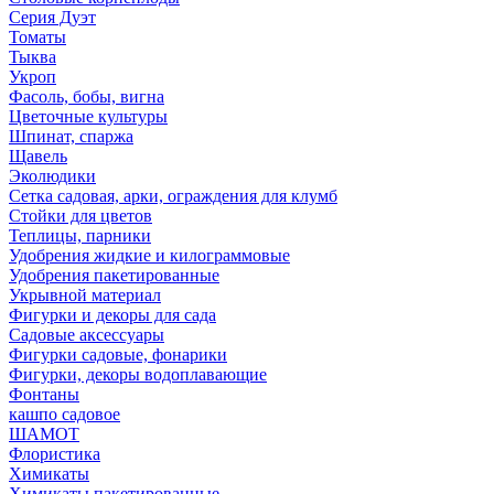
Серия Дуэт
Томаты
Тыква
Укроп
Фасоль, бобы, вигна
Цветочные культуры
Шпинат, спаржа
Щавель
Эколюдики
Сетка садовая, арки, ограждения для клумб
Стойки для цветов
Теплицы, парники
Удобрения жидкие и килограммовые
Удобрения пакетированные
Укрывной материал
Фигурки и декоры для сада
Садовые аксессуары
Фигурки садовые, фонарики
Фигурки, декоры водоплавающие
Фонтаны
кашпо садовое
ШАМОТ
Флористика
Химикаты
Химикаты пакетированные