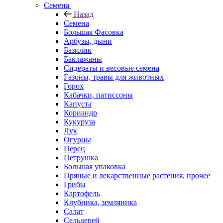
Семена
Назад
Семена
Большая Фасовка
Арбузы, дыни
Базилик
Баклажаны
Сидераты и весовые семена
Газоны, травы для животных
Горох
Кабачки, патиссоны
Капуста
Кориандр
Кукуруза
Лук
Огурцы
Перец
Петрушка
Большая упаковка
Пряные и лекарственные растения, прочее
Грибы
Картофель
Клубника, земляника
Салат
Сельдерей