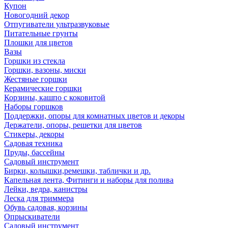
Купон
Новогодний декор
Отпугиватели ультразвуковые
Питательные грунты
Плошки для цветов
Вазы
Горшки из стекла
Горшки, вазоны, миски
Жестяные горшки
Керамические горшки
Корзины, кашпо с коковитой
Наборы горшков
Поддержки, опоры для комнатных цветов и декоры
Держатели, опоры, решетки для цветов
Стикеры, декоры
Садовая техника
Пруды, бассейны
Садовый инструмент
Бирки, колышки,ремешки, таблички и др.
Капельная лента, Фитинги и наборы для полива
Лейки, ведра, канистры
Леска для триммера
Обувь садовая, корзины
Опрыскиватели
Садовый инструмент