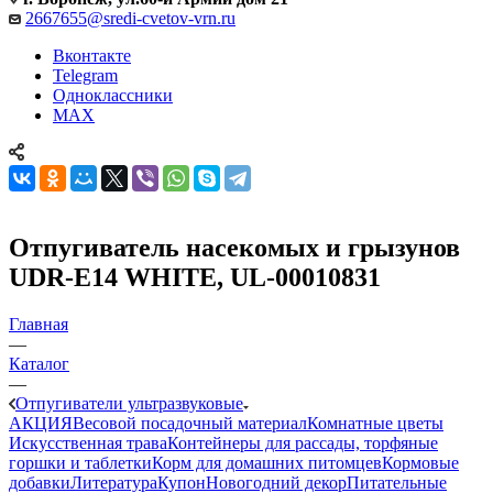
2667655@sredi-cvetov-vrn.ru
Вконтакте
Telegram
Одноклассники
MAX
Отпугиватель насекомых и грызунов
UDR-E14 WHITE, UL-00010831
Главная
—
Каталог
—
Отпугиватели ультразвуковые
АКЦИЯ
Весовой посадочный материал
Комнатные цветы
Искусственная трава
Контейнеры для рассады, торфяные
горшки и таблетки
Корм для домашних питомцев
Кормовые
добавки
Литература
Купон
Новогодний декор
Питательные