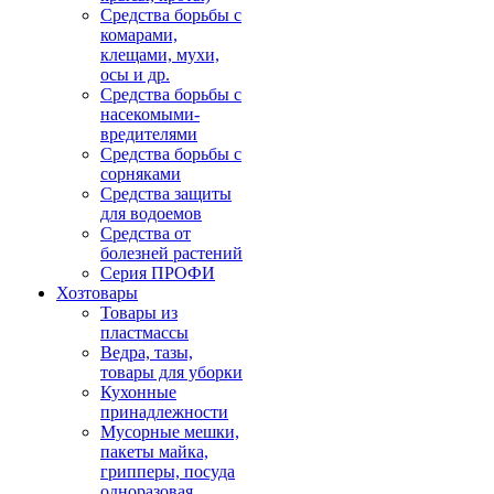
Средства борьбы с
комарами,
клещами, мухи,
осы и др.
Средства борьбы с
насекомыми-
вредителями
Средства борьбы с
сорняками
Средства защиты
для водоемов
Средства от
болезней растений
Серия ПРОФИ
Хозтовары
Товары из
пластмассы
Ведра, тазы,
товары для уборки
Кухонные
принадлежности
Мусорные мешки,
пакеты майка,
грипперы, посуда
одноразовая