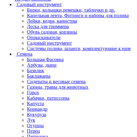
Садовый инструмент
Бирки, колышки,ремешки, таблички и др.
Капельная лента, Фитинги и наборы для полива
Лейки, ведра, канистры
Леска для триммера
Обувь садовая, корзины
Опрыскиватели
Садовый инструмент
Системы полива, шланги, комплектующие к ним
Семена
Большая Фасовка
Арбузы, дыни
Базилик
Баклажаны
Сидераты и весовые семена
Газоны, травы для животных
Горох
Кабачки, патиссоны
Капуста
Кориандр
Кукуруза
Лук
Огурцы
Перец
Петрушка