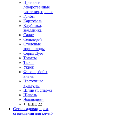
Пряные и
лекарственные
растения, прочее
Грибы
Картофель
Клубника,
земляника
Салат
Сельдерей
Столовые
корнеплоды
Серия Дуэт
Томаты
Тыква
Укроп
Фасоль, бобы,
вигна
Цветочные
культуры
Шпинат, спаржа
Щавель
Эколюдики
+ ЕЩЕ 22
Сетка садовая, арки,
ограждения для клумб