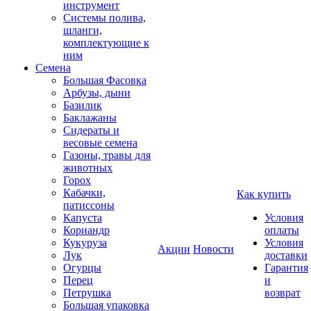
инструмент
Системы полива,
шланги,
комплектующие к
ним
Семена
Большая Фасовка
Арбузы, дыни
Базилик
Баклажаны
Сидераты и
весовые семена
Газоны, травы для
животных
Горох
Кабачки,
Как купить
патиссоны
Капуста
Условия
Кориандр
оплаты
Кукуруза
Условия
Акции
Новости
Лук
доставки
Огурцы
Гарантия
Перец
и
Петрушка
возврат
Большая упаковка