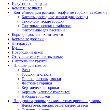
Искусственная трава
Комнатные цветы
Контейнеры для рассады, торфяные горшки и таблетки
Кассеты рассадные, ящики для рассады
Технологические горшки
Торфяные горшки и таблетки
Фитолампы для растений
Корм для домашних питомцев
Кормовые добавки
Литература
Купон
Новогодний декор
Отпугиватели ультразвуковые
Питательные грунты
Плошки для цветов
Вазы
Горшки из стекла
Горшки, вазоны, миски
Жестяные горшки
Керамические горшки
Корзины, кашпо с коковитой
Наборы горшков
Поддержки, опоры для комнатных цветов и декоры
Держатели, опоры, решетки для цветов
Стикеры, декоры