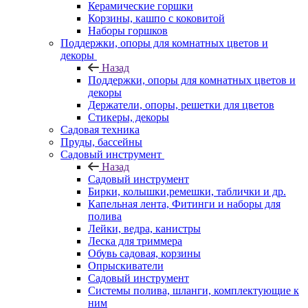
Керамические горшки
Корзины, кашпо с коковитой
Наборы горшков
Поддержки, опоры для комнатных цветов и
декоры
Назад
Поддержки, опоры для комнатных цветов и
декоры
Держатели, опоры, решетки для цветов
Стикеры, декоры
Садовая техника
Пруды, бассейны
Садовый инструмент
Назад
Садовый инструмент
Бирки, колышки,ремешки, таблички и др.
Капельная лента, Фитинги и наборы для
полива
Лейки, ведра, канистры
Леска для триммера
Обувь садовая, корзины
Опрыскиватели
Садовый инструмент
Системы полива, шланги, комплектующие к
ним