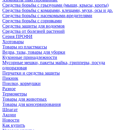
Средства борьбы с грызунами (мыши, крысы, кроты)
Средства борьбы с комарами, клещами, мухи, осы и др.
Средства борьбы с насекомыми-вредителями
Средства борьбы с сорняками
Средства защиты для водоемов
Средства от болезней растений
Серия ПРОФИ
Хозтовары
Товары из пластмассы
Ведра, тазы, товары для уборки
Кухонные принадлежности
Мусорные мешки, пакеты майка, грипперы, посуда
одноразовая
Перчатки и средства защиты
Пикник
Поилки, кормушки
Разное
Термометры
Товары для животных
Товары для консервирования
Шпагат
Акции
Новости
Как купить