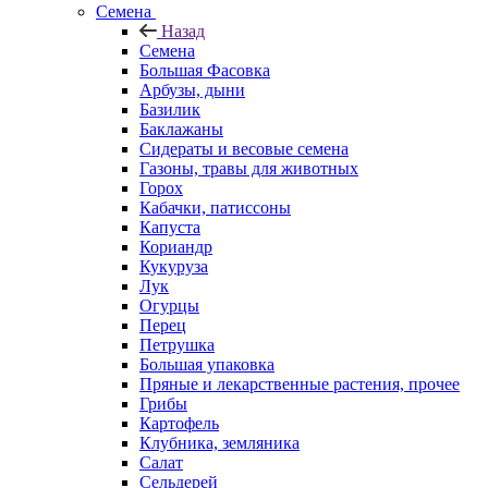
Семена
Назад
Семена
Большая Фасовка
Арбузы, дыни
Базилик
Баклажаны
Сидераты и весовые семена
Газоны, травы для животных
Горох
Кабачки, патиссоны
Капуста
Кориандр
Кукуруза
Лук
Огурцы
Перец
Петрушка
Большая упаковка
Пряные и лекарственные растения, прочее
Грибы
Картофель
Клубника, земляника
Салат
Сельдерей