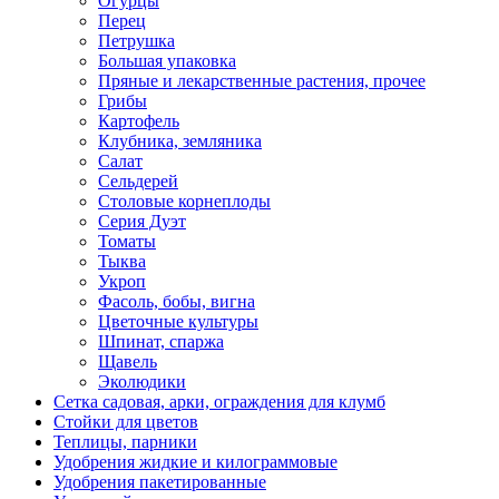
Огурцы
Перец
Петрушка
Большая упаковка
Пряные и лекарственные растения, прочее
Грибы
Картофель
Клубника, земляника
Салат
Сельдерей
Столовые корнеплоды
Серия Дуэт
Томаты
Тыква
Укроп
Фасоль, бобы, вигна
Цветочные культуры
Шпинат, спаржа
Щавель
Эколюдики
Сетка садовая, арки, ограждения для клумб
Стойки для цветов
Теплицы, парники
Удобрения жидкие и килограммовые
Удобрения пакетированные