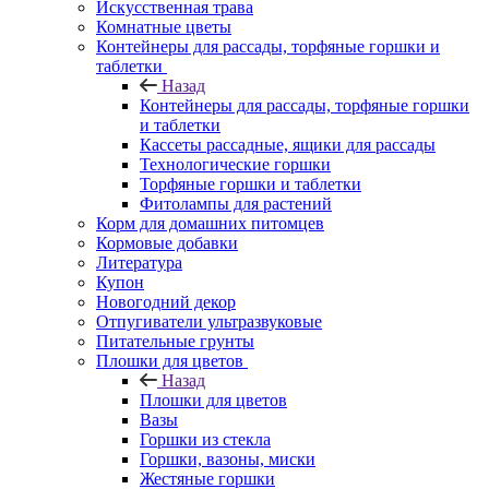
Искусственная трава
Комнатные цветы
Контейнеры для рассады, торфяные горшки и
таблетки
Назад
Контейнеры для рассады, торфяные горшки
и таблетки
Кассеты рассадные, ящики для рассады
Технологические горшки
Торфяные горшки и таблетки
Фитолампы для растений
Корм для домашних питомцев
Кормовые добавки
Литература
Купон
Новогодний декор
Отпугиватели ультразвуковые
Питательные грунты
Плошки для цветов
Назад
Плошки для цветов
Вазы
Горшки из стекла
Горшки, вазоны, миски
Жестяные горшки