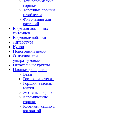
Технологические
горшки
Торфяные горшки
и таблетки
Фитолампы для
растений
Корм для домашних
питомцев
Кормовые добавки
Литература
Купон
Новогодний декор
Отпугиватели
ультразвуковые
Питательные грунты
Плошки для цветов
Вазы
Горшки из стекла
Горшки, вазоны,
миски
Жестяные горшки
Керамические
горшки
Корзины, кашпо с
коковитой