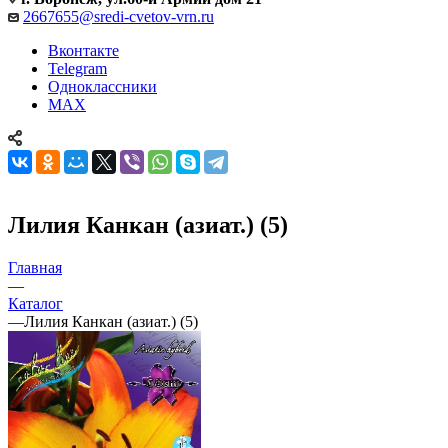
2667655@sredi-cvetov-vrn.ru
Вконтакте
Telegram
Одноклассники
MAX
Лилия Канкан (азиат.) (5)
Главная
—
Каталог
—
Лилия Канкан (азиат.) (5)