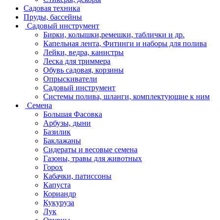
Садовая техника
Пруды, бассейны
Садовый инструмент
Бирки, колышки,ремешки, таблички и др.
Капельная лента, Фитинги и наборы для полива
Лейки, ведра, канистры
Леска для триммера
Обувь садовая, корзины
Опрыскиватели
Садовый инструмент
Системы полива, шланги, комплектующие к ним
Семена
Большая Фасовка
Арбузы, дыни
Базилик
Баклажаны
Сидераты и весовые семена
Газоны, травы для животных
Горох
Кабачки, патиссоны
Капуста
Кориандр
Кукуруза
Лук