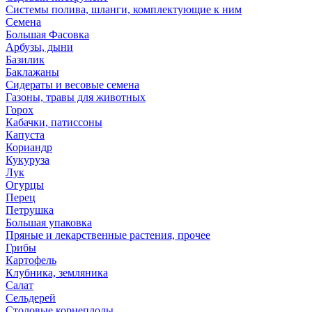
Системы полива, шланги, комплектующие к ним
Семена
Большая Фасовка
Арбузы, дыни
Базилик
Баклажаны
Сидераты и весовые семена
Газоны, травы для животных
Горох
Кабачки, патиссоны
Капуста
Кориандр
Кукуруза
Лук
Огурцы
Перец
Петрушка
Большая упаковка
Пряные и лекарственные растения, прочее
Грибы
Картофель
Клубника, земляника
Салат
Сельдерей
Столовые корнеплоды