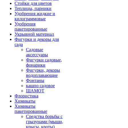
Стойки для цветов
Теплицы, парники
Удобрения жидкие и
килограммовые
Удобрения
пакетированные
Укрывной материал
Фигурки и декоры для
сада
Садовые
аксессуары
Фигурки садовые,
фонарики
Фигурки, декоры
водоплавающие
Фонтаны
кашпо садовое
ШАМОТ
Флористика
Химикаты
Химикаты
пакетированные
Средства борьбы с
грызунами (мыши,
крысы, кроты)