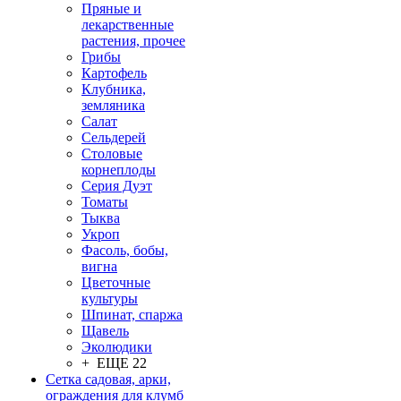
Пряные и
лекарственные
растения, прочее
Грибы
Картофель
Клубника,
земляника
Салат
Сельдерей
Столовые
корнеплоды
Серия Дуэт
Томаты
Тыква
Укроп
Фасоль, бобы,
вигна
Цветочные
культуры
Шпинат, спаржа
Щавель
Эколюдики
+ ЕЩЕ 22
Сетка садовая, арки,
ограждения для клумб