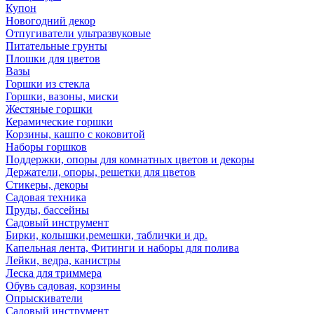
Купон
Новогодний декор
Отпугиватели ультразвуковые
Питательные грунты
Плошки для цветов
Вазы
Горшки из стекла
Горшки, вазоны, миски
Жестяные горшки
Керамические горшки
Корзины, кашпо с коковитой
Наборы горшков
Поддержки, опоры для комнатных цветов и декоры
Держатели, опоры, решетки для цветов
Стикеры, декоры
Садовая техника
Пруды, бассейны
Садовый инструмент
Бирки, колышки,ремешки, таблички и др.
Капельная лента, Фитинги и наборы для полива
Лейки, ведра, канистры
Леска для триммера
Обувь садовая, корзины
Опрыскиватели
Садовый инструмент