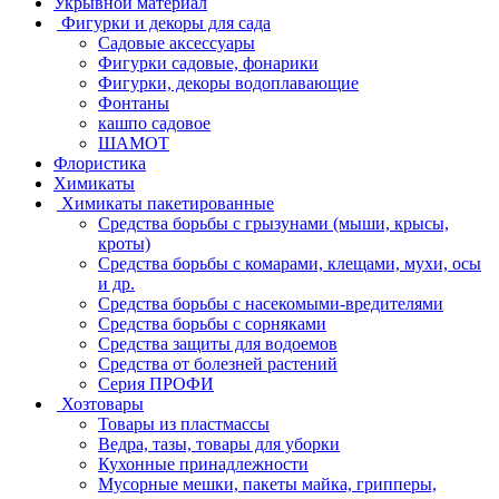
Укрывной материал
Фигурки и декоры для сада
Садовые аксессуары
Фигурки садовые, фонарики
Фигурки, декоры водоплавающие
Фонтаны
кашпо садовое
ШАМОТ
Флористика
Химикаты
Химикаты пакетированные
Средства борьбы с грызунами (мыши, крысы,
кроты)
Средства борьбы с комарами, клещами, мухи, осы
и др.
Средства борьбы с насекомыми-вредителями
Средства борьбы с сорняками
Средства защиты для водоемов
Средства от болезней растений
Серия ПРОФИ
Хозтовары
Товары из пластмассы
Ведра, тазы, товары для уборки
Кухонные принадлежности
Мусорные мешки, пакеты майка, грипперы,