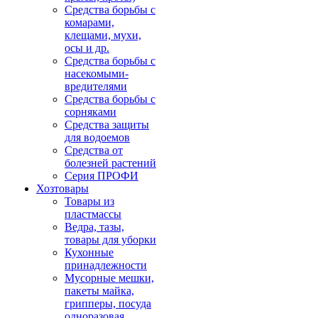
Средства борьбы с
комарами,
клещами, мухи,
осы и др.
Средства борьбы с
насекомыми-
вредителями
Средства борьбы с
сорняками
Средства защиты
для водоемов
Средства от
болезней растений
Серия ПРОФИ
Хозтовары
Товары из
пластмассы
Ведра, тазы,
товары для уборки
Кухонные
принадлежности
Мусорные мешки,
пакеты майка,
грипперы, посуда
одноразовая