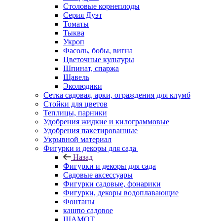
Столовые корнеплоды
Серия Дуэт
Томаты
Тыква
Укроп
Фасоль, бобы, вигна
Цветочные культуры
Шпинат, спаржа
Щавель
Эколюдики
Сетка садовая, арки, ограждения для клумб
Стойки для цветов
Теплицы, парники
Удобрения жидкие и килограммовые
Удобрения пакетированные
Укрывной материал
Фигурки и декоры для сада
Назад
Фигурки и декоры для сада
Садовые аксессуары
Фигурки садовые, фонарики
Фигурки, декоры водоплавающие
Фонтаны
кашпо садовое
ШАМОТ