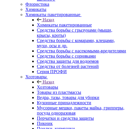
Флористика
Химикаты
Химикаты пакетированные
Назад
Химикаты пакетированные
Средства борьбы с грызунами (мыши,
крысы, кроты)
Средства борьбы с комарами, клещами,
мухи, осы и др.
Средства борьбы с насекомыми-вредителями
Средства борьбы с сорняками
Средства защиты для водоемов
Средства от болезней растений
Серия ПРОФИ
Хозтовары
Назад
Хозтовары
Товары из пластмассы
Ведра, тазы, товары для уборки
Кухонные принадлежности
Мусорные мешки, пакеты майка, грипперы,
посуда одноразовая
Перчатки и средства защиты
Пикник
Поилки, кормушки