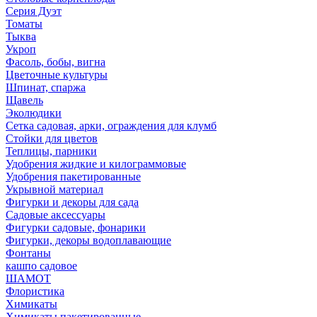
Серия Дуэт
Томаты
Тыква
Укроп
Фасоль, бобы, вигна
Цветочные культуры
Шпинат, спаржа
Щавель
Эколюдики
Сетка садовая, арки, ограждения для клумб
Стойки для цветов
Теплицы, парники
Удобрения жидкие и килограммовые
Удобрения пакетированные
Укрывной материал
Фигурки и декоры для сада
Садовые аксессуары
Фигурки садовые, фонарики
Фигурки, декоры водоплавающие
Фонтаны
кашпо садовое
ШАМОТ
Флористика
Химикаты
Химикаты пакетированные