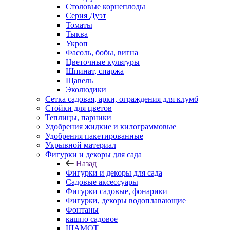
Столовые корнеплоды
Серия Дуэт
Томаты
Тыква
Укроп
Фасоль, бобы, вигна
Цветочные культуры
Шпинат, спаржа
Щавель
Эколюдики
Сетка садовая, арки, ограждения для клумб
Стойки для цветов
Теплицы, парники
Удобрения жидкие и килограммовые
Удобрения пакетированные
Укрывной материал
Фигурки и декоры для сада
Назад
Фигурки и декоры для сада
Садовые аксессуары
Фигурки садовые, фонарики
Фигурки, декоры водоплавающие
Фонтаны
кашпо садовое
ШАМОТ