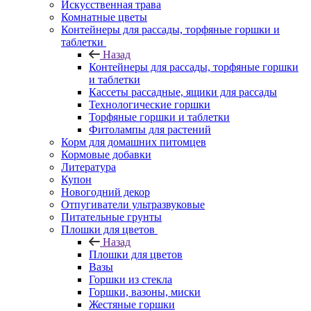
Искусственная трава
Комнатные цветы
Контейнеры для рассады, торфяные горшки и
таблетки
Назад
Контейнеры для рассады, торфяные горшки
и таблетки
Кассеты рассадные, ящики для рассады
Технологические горшки
Торфяные горшки и таблетки
Фитолампы для растений
Корм для домашних питомцев
Кормовые добавки
Литература
Купон
Новогодний декор
Отпугиватели ультразвуковые
Питательные грунты
Плошки для цветов
Назад
Плошки для цветов
Вазы
Горшки из стекла
Горшки, вазоны, миски
Жестяные горшки