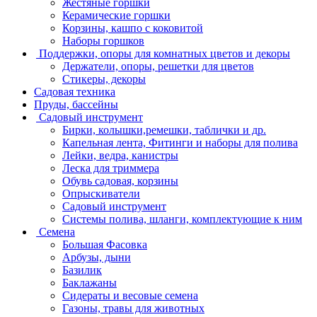
Жестяные горшки
Керамические горшки
Корзины, кашпо с коковитой
Наборы горшков
Поддержки, опоры для комнатных цветов и декоры
Держатели, опоры, решетки для цветов
Стикеры, декоры
Садовая техника
Пруды, бассейны
Садовый инструмент
Бирки, колышки,ремешки, таблички и др.
Капельная лента, Фитинги и наборы для полива
Лейки, ведра, канистры
Леска для триммера
Обувь садовая, корзины
Опрыскиватели
Садовый инструмент
Системы полива, шланги, комплектующие к ним
Семена
Большая Фасовка
Арбузы, дыни
Базилик
Баклажаны
Сидераты и весовые семена
Газоны, травы для животных