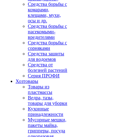
Средства борьбы с
комарами,
клещами, мухи,
осы и др.
Средства борьбы с
насекомыми-
вредителями
Средства борьбы с
сорняками
Средства защиты
для водоемов
Средства от
болезней растений
Серия ПРОФИ
Хозтовары
Товары из
пластмассы
Ведра, тазы,
товары для уборки
Кухонные
принадлежности
Мусорные мешки,
пакеты майка,
грипперы, посуда
одноразовая