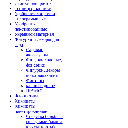
Стойки для цветов
Теплицы, парники
Удобрения жидкие и
килограммовые
Удобрения
пакетированные
Укрывной материал
Фигурки и декоры для
сада
Садовые
аксессуары
Фигурки садовые,
фонарики
Фигурки, декоры
водоплавающие
Фонтаны
кашпо садовое
ШАМОТ
Флористика
Химикаты
Химикаты
пакетированные
Средства борьбы с
грызунами (мыши,
крысы, кроты)