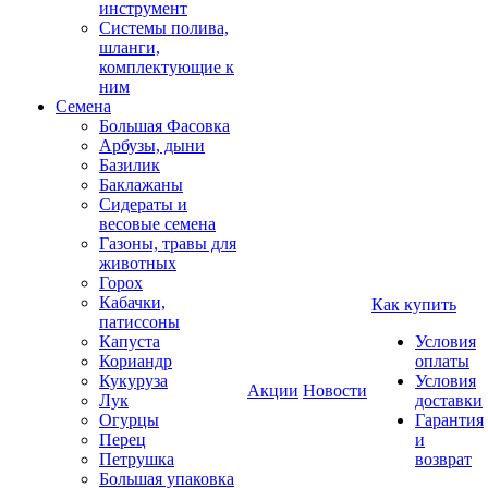
инструмент
Системы полива,
шланги,
комплектующие к
ним
Семена
Большая Фасовка
Арбузы, дыни
Базилик
Баклажаны
Сидераты и
весовые семена
Газоны, травы для
животных
Горох
Кабачки,
Как купить
патиссоны
Капуста
Условия
Кориандр
оплаты
Кукуруза
Условия
Акции
Новости
Лук
доставки
Огурцы
Гарантия
Перец
и
Петрушка
возврат
Большая упаковка