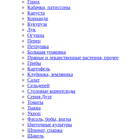
Горох
Кабачки, патиссоны
Капуста
Кориандр
Кукуруза
Лук
Огурцы
Перец
Петрушка
Большая упаковка
Пряные и лекарственные растения, прочее
Грибы
Картофель
Клубника, земляника
Салат
Сельдерей
Столовые корнеплоды
Серия Дуэт
Томаты
Тыква
Укроп
Фасоль, бобы, вигна
Цветочные культуры
Шпинат, спаржа
Щавель