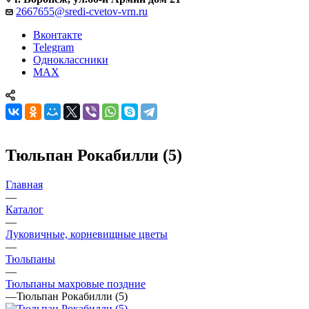
2667655@sredi-cvetov-vrn.ru
Вконтакте
Telegram
Одноклассники
MAX
Тюльпан Рокабилли (5)
Главная
—
Каталог
—
Луковичные, корневищные цветы
—
Тюльпаны
—
Тюльпаны махровые поздние
—
Тюльпан Рокабилли (5)