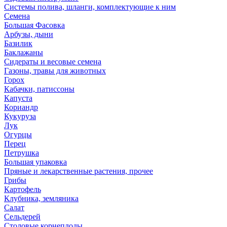
Системы полива, шланги, комплектующие к ним
Семена
Большая Фасовка
Арбузы, дыни
Базилик
Баклажаны
Сидераты и весовые семена
Газоны, травы для животных
Горох
Кабачки, патиссоны
Капуста
Кориандр
Кукуруза
Лук
Огурцы
Перец
Петрушка
Большая упаковка
Пряные и лекарственные растения, прочее
Грибы
Картофель
Клубника, земляника
Салат
Сельдерей
Столовые корнеплоды