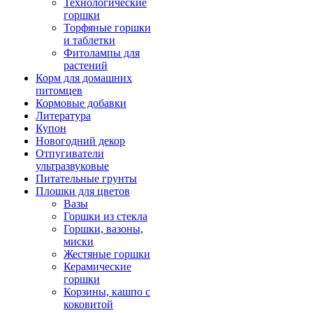
Технологические
горшки
Торфяные горшки
и таблетки
Фитолампы для
растений
Корм для домашних
питомцев
Кормовые добавки
Литература
Купон
Новогодний декор
Отпугиватели
ультразвуковые
Питательные грунты
Плошки для цветов
Вазы
Горшки из стекла
Горшки, вазоны,
миски
Жестяные горшки
Керамические
горшки
Корзины, кашпо с
коковитой