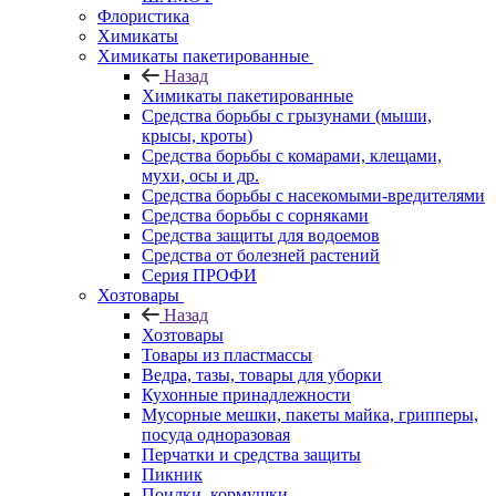
Флористика
Химикаты
Химикаты пакетированные
Назад
Химикаты пакетированные
Средства борьбы с грызунами (мыши,
крысы, кроты)
Средства борьбы с комарами, клещами,
мухи, осы и др.
Средства борьбы с насекомыми-вредителями
Средства борьбы с сорняками
Средства защиты для водоемов
Средства от болезней растений
Серия ПРОФИ
Хозтовары
Назад
Хозтовары
Товары из пластмассы
Ведра, тазы, товары для уборки
Кухонные принадлежности
Мусорные мешки, пакеты майка, грипперы,
посуда одноразовая
Перчатки и средства защиты
Пикник
Поилки, кормушки