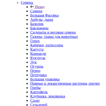
Семена
Назад
Семена
Большая Фасовка
Арбузы, дыни
Базилик
Баклажаны
Сидераты и весовые семена
Газоны, травы для животных
Горох
Кабачки, патиссоны
Капуста
Кориандр
Кукуруза
Лук
Огурцы
Перец
Петрушка
Большая упаковка
Пряные и лекарственные растения, прочее
Грибы
Картофель
Клубника, земляника
Салат
Сельдерей