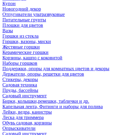
Купон
Новогодний декор
Отпугиватели ультразвуковые
Питательные грунты
Плошки для цветов
Вазы
Горшки из стекла
Горшки, вазоны, миски
Жестяные горшки
Керамические горшки
Корзины, кашпо с коковитой
Наборы горшков
Поддержки, опоры для комнатных цветов и декоры
Держатели, опоры, решетки для цветов
Стикеры, декоры
Садовая техника
Пруды, бассейны
Садовый инструмент
Бирки, колышки,ремешки, таблички и др.
Капельная лента, Фитинги и наборы для полива
Лейки, ведра, канистры
Леска для триммера
Обувь садовая, корзины
Опрыскиватели
Садовый инструмент