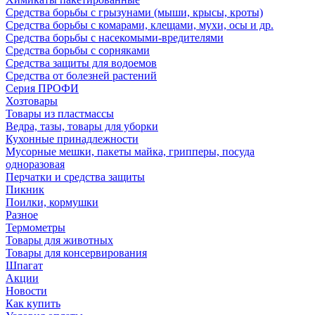
Средства борьбы с грызунами (мыши, крысы, кроты)
Средства борьбы с комарами, клещами, мухи, осы и др.
Средства борьбы с насекомыми-вредителями
Средства борьбы с сорняками
Средства защиты для водоемов
Средства от болезней растений
Серия ПРОФИ
Хозтовары
Товары из пластмассы
Ведра, тазы, товары для уборки
Кухонные принадлежности
Мусорные мешки, пакеты майка, грипперы, посуда
одноразовая
Перчатки и средства защиты
Пикник
Поилки, кормушки
Разное
Термометры
Товары для животных
Товары для консервирования
Шпагат
Акции
Новости
Как купить