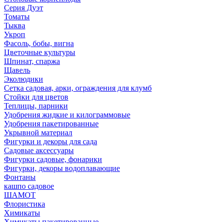
Серия Дуэт
Томаты
Тыква
Укроп
Фасоль, бобы, вигна
Цветочные культуры
Шпинат, спаржа
Щавель
Эколюдики
Сетка садовая, арки, ограждения для клумб
Стойки для цветов
Теплицы, парники
Удобрения жидкие и килограммовые
Удобрения пакетированные
Укрывной материал
Фигурки и декоры для сада
Садовые аксессуары
Фигурки садовые, фонарики
Фигурки, декоры водоплавающие
Фонтаны
кашпо садовое
ШАМОТ
Флористика
Химикаты
Химикаты пакетированные