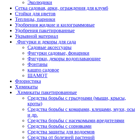
Эколюдики
Сетка садовая, арки, ограждения для клумб
Стойки для цветов
Теплицы, парники
Удобрения жидкие и килограммовые
Удобрения пакетированные
Укрывной материал
Фигурки и декоры для сада
Садовые аксессуары
Фигурки садовые, фонарики
Фигурки, декоры водоплавающие
Фонтаны
кашпо садовое
ШАМОТ
Флористика
Химикаты
Химикаты пакетированные
Средства борьбы с грызунами (мыши, крысы,
кроты)
Средства борьбы с комарами, клещами, мухи, осы
и др.
Средства борьбы с насекомыми-вредителями
Средства борьбы с сорняками
Средства защиты для водоемов
Средства от болезней растений