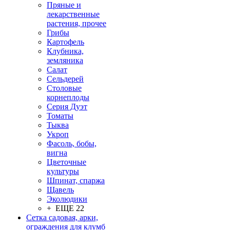
Пряные и
лекарственные
растения, прочее
Грибы
Картофель
Клубника,
земляника
Салат
Сельдерей
Столовые
корнеплоды
Серия Дуэт
Томаты
Тыква
Укроп
Фасоль, бобы,
вигна
Цветочные
культуры
Шпинат, спаржа
Щавель
Эколюдики
+ ЕЩЕ 22
Сетка садовая, арки,
ограждения для клумб