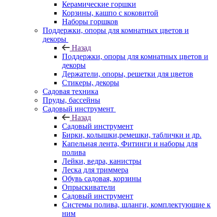
Керамические горшки
Корзины, кашпо с коковитой
Наборы горшков
Поддержки, опоры для комнатных цветов и
декоры
Назад
Поддержки, опоры для комнатных цветов и
декоры
Держатели, опоры, решетки для цветов
Стикеры, декоры
Садовая техника
Пруды, бассейны
Садовый инструмент
Назад
Садовый инструмент
Бирки, колышки,ремешки, таблички и др.
Капельная лента, Фитинги и наборы для
полива
Лейки, ведра, канистры
Леска для триммера
Обувь садовая, корзины
Опрыскиватели
Садовый инструмент
Системы полива, шланги, комплектующие к
ним