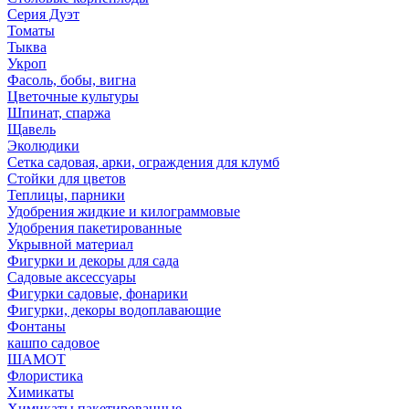
Серия Дуэт
Томаты
Тыква
Укроп
Фасоль, бобы, вигна
Цветочные культуры
Шпинат, спаржа
Щавель
Эколюдики
Сетка садовая, арки, ограждения для клумб
Стойки для цветов
Теплицы, парники
Удобрения жидкие и килограммовые
Удобрения пакетированные
Укрывной материал
Фигурки и декоры для сада
Садовые аксессуары
Фигурки садовые, фонарики
Фигурки, декоры водоплавающие
Фонтаны
кашпо садовое
ШАМОТ
Флористика
Химикаты
Химикаты пакетированные