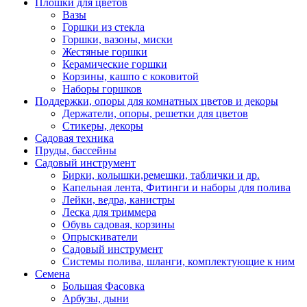
Плошки для цветов
Вазы
Горшки из стекла
Горшки, вазоны, миски
Жестяные горшки
Керамические горшки
Корзины, кашпо с коковитой
Наборы горшков
Поддержки, опоры для комнатных цветов и декоры
Держатели, опоры, решетки для цветов
Стикеры, декоры
Садовая техника
Пруды, бассейны
Садовый инструмент
Бирки, колышки,ремешки, таблички и др.
Капельная лента, Фитинги и наборы для полива
Лейки, ведра, канистры
Леска для триммера
Обувь садовая, корзины
Опрыскиватели
Садовый инструмент
Системы полива, шланги, комплектующие к ним
Семена
Большая Фасовка
Арбузы, дыни