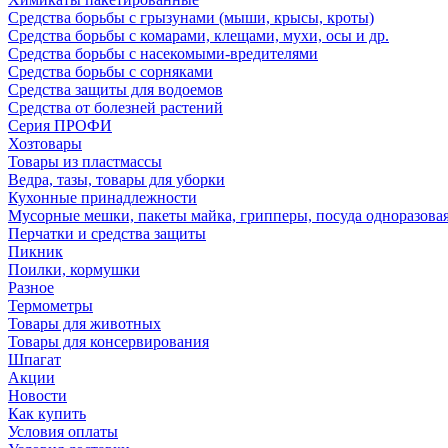
Средства борьбы с грызунами (мыши, крысы, кроты)
Средства борьбы с комарами, клещами, мухи, осы и др.
Средства борьбы с насекомыми-вредителями
Средства борьбы с сорняками
Средства защиты для водоемов
Средства от болезней растений
Серия ПРОФИ
Хозтовары
Товары из пластмассы
Ведра, тазы, товары для уборки
Кухонные принадлежности
Мусорные мешки, пакеты майка, грипперы, посуда одноразова
Перчатки и средства защиты
Пикник
Поилки, кормушки
Разное
Термометры
Товары для животных
Товары для консервирования
Шпагат
Акции
Новости
Как купить
Условия оплаты