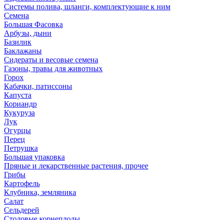
Системы полива, шланги, комплектующие к ним
Семена
Большая Фасовка
Арбузы, дыни
Базилик
Баклажаны
Сидераты и весовые семена
Газоны, травы для животных
Горох
Кабачки, патиссоны
Капуста
Кориандр
Кукуруза
Лук
Огурцы
Перец
Петрушка
Большая упаковка
Пряные и лекарственные растения, прочее
Грибы
Картофель
Клубника, земляника
Салат
Сельдерей
Столовые корнеплоды