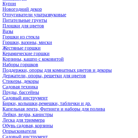
Купон
Новогодний декор
Отпугиватели ультразвуковые
Питательные грунты
Плошки для цветов
Вазы
Горшки из стекла
Горшки, вазоны, миски
Жестяные горшки
Керамические горшки
Корзины, кашпо с коковитой
Наборы горшков
Поддержки, опоры для комнатных цветов и декоры
Держатели, опоры, решетки для цветов
Стикеры, декоры
Садовая техника
Пруды, бассейны
Садовый инструмент
Бирки, колышки,ремешки, таблички и др.
Капельная лента, Фитинги и наборы для полива
Лейки, ведра, канистры
Леска для триммера
Обувь садовая, корзины
Опрыскиватели
Садовый инструмент