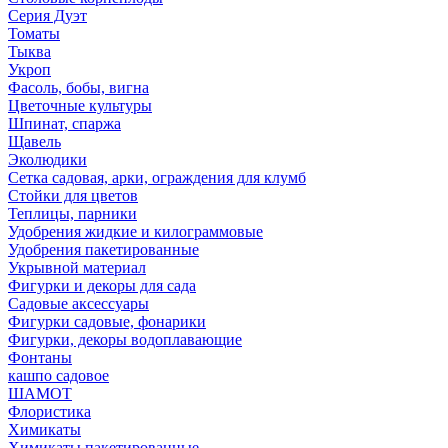
Серия Дуэт
Томаты
Тыква
Укроп
Фасоль, бобы, вигна
Цветочные культуры
Шпинат, спаржа
Щавель
Эколюдики
Сетка садовая, арки, ограждения для клумб
Стойки для цветов
Теплицы, парники
Удобрения жидкие и килограммовые
Удобрения пакетированные
Укрывной материал
Фигурки и декоры для сада
Садовые аксессуары
Фигурки садовые, фонарики
Фигурки, декоры водоплавающие
Фонтаны
кашпо садовое
ШАМОТ
Флористика
Химикаты
Химикаты пакетированные