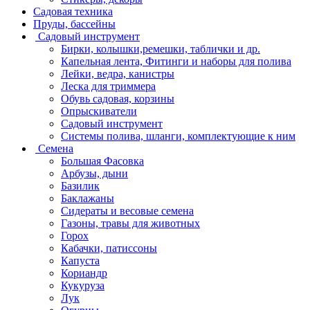
Садовая техника
Пруды, бассейны
Садовый инструмент
Бирки, колышки,ремешки, таблички и др.
Капельная лента, Фитинги и наборы для полива
Лейки, ведра, канистры
Леска для триммера
Обувь садовая, корзины
Опрыскиватели
Садовый инструмент
Системы полива, шланги, комплектующие к ним
Семена
Большая Фасовка
Арбузы, дыни
Базилик
Баклажаны
Сидераты и весовые семена
Газоны, травы для животных
Горох
Кабачки, патиссоны
Капуста
Кориандр
Кукуруза
Лук