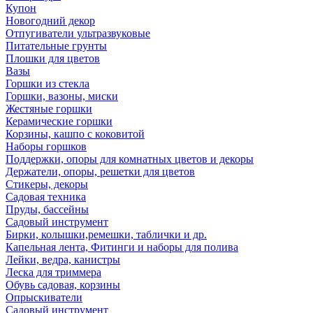
Купон
Новогодний декор
Отпугиватели ультразвуковые
Питательные грунты
Плошки для цветов
Вазы
Горшки из стекла
Горшки, вазоны, миски
Жестяные горшки
Керамические горшки
Корзины, кашпо с коковитой
Наборы горшков
Поддержки, опоры для комнатных цветов и декоры
Держатели, опоры, решетки для цветов
Стикеры, декоры
Садовая техника
Пруды, бассейны
Садовый инструмент
Бирки, колышки,ремешки, таблички и др.
Капельная лента, Фитинги и наборы для полива
Лейки, ведра, канистры
Леска для триммера
Обувь садовая, корзины
Опрыскиватели
Садовый инструмент