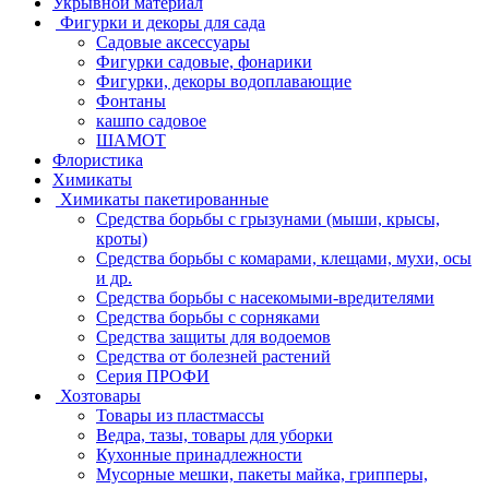
Укрывной материал
Фигурки и декоры для сада
Садовые аксессуары
Фигурки садовые, фонарики
Фигурки, декоры водоплавающие
Фонтаны
кашпо садовое
ШАМОТ
Флористика
Химикаты
Химикаты пакетированные
Средства борьбы с грызунами (мыши, крысы,
кроты)
Средства борьбы с комарами, клещами, мухи, осы
и др.
Средства борьбы с насекомыми-вредителями
Средства борьбы с сорняками
Средства защиты для водоемов
Средства от болезней растений
Серия ПРОФИ
Хозтовары
Товары из пластмассы
Ведра, тазы, товары для уборки
Кухонные принадлежности
Мусорные мешки, пакеты майка, грипперы,