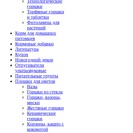
Технологические
горшки
Торфяные горшки
и таблетки
Фитолампы для
растений
Корм для домашних
питомцев
Кормовые добавки
Литература
Купон
Новогодний декор
Отпугиватели
ультразвуковые
Питательные грунты
Плошки для цветов
Вазы
Горшки из стекла
Горшки, вазоны,
миски
Жестяные горшки
Керамические
горшки
Корзины, кашпо с
коковитой