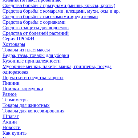
Средства борьбы с грызунами (мыши, крысы, кроты)
Средства борьбы с комарами, клещами, мухи, осы и др.
Средства борьбы с насекомыми-вредителями
Средства борьбы с сорняками
Средства защиты для водоемов
Средства от болезней растений
Серия ПРОФИ
Хозтовары
Товары из пластмассы
Ведра, тазы, товары для уборки
Кухонные принадлежности
Мусорные мешки, пакеты майка, грипперы, посуда
одноразовая
Перчатки и средства защиты
Пикник
Поилки, кормушки
Разное
Термометры
Товары для животных
Товары для консервирования
Шпагат
Акции
Новости
Как купить