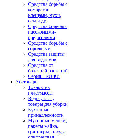
Средства борьбы с
комарами,
клещами, мухи,
осы и др.
Средства борьбы с
насекомыми-
вредителями
Средства борьбы с
сорняками
Средства защиты
для водоемов
Средства от
болезней растений
Серия ПРОФИ
Хозтовары
Товары из
пластмассы
Ведра, тазы,
товары для уборки
Кухонные
принадлежности
Мусорные мешки,
пакеты майка,
грипперы, посуда
одноразовая