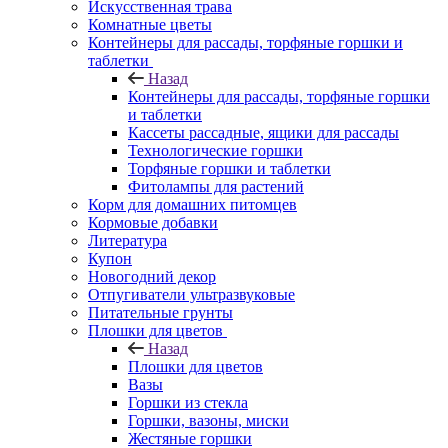
Искусственная трава
Комнатные цветы
Контейнеры для рассады, торфяные горшки и
таблетки
Назад
Контейнеры для рассады, торфяные горшки
и таблетки
Кассеты рассадные, ящики для рассады
Технологические горшки
Торфяные горшки и таблетки
Фитолампы для растений
Корм для домашних питомцев
Кормовые добавки
Литература
Купон
Новогодний декор
Отпугиватели ультразвуковые
Питательные грунты
Плошки для цветов
Назад
Плошки для цветов
Вазы
Горшки из стекла
Горшки, вазоны, миски
Жестяные горшки