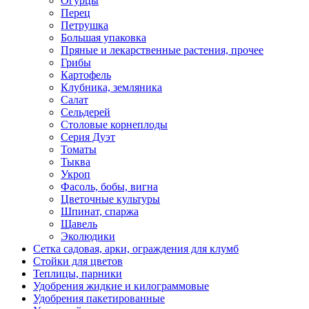
Огурцы
Перец
Петрушка
Большая упаковка
Пряные и лекарственные растения, прочее
Грибы
Картофель
Клубника, земляника
Салат
Сельдерей
Столовые корнеплоды
Серия Дуэт
Томаты
Тыква
Укроп
Фасоль, бобы, вигна
Цветочные культуры
Шпинат, спаржа
Щавель
Эколюдики
Сетка садовая, арки, ограждения для клумб
Стойки для цветов
Теплицы, парники
Удобрения жидкие и килограммовые
Удобрения пакетированные