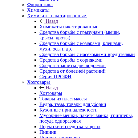
Флористика
Химикаты
Химикаты пакетированные
Назад
Химикаты пакетированные
Средства борьбы с грызунами (мыши,
крысы, кроты)
Средства борьбы с комарами, клещами,
мухи, осы и др.
Средства борьбы с насекомыми-вредителями
Средства борьбы с сорняками
Средства защиты для водоемов
Средства от болезней растений
Серия ПРОФИ
Хозтовары
Назад
Хозтовары
Товары из пластмассы
Ведра, тазы, товары для уборки
Кухонные принадлежности
Мусорные мешки, пакеты майка, грипперы,
посуда одноразовая
Перчатки и средства защиты
Пикник
Поилки, кормушки