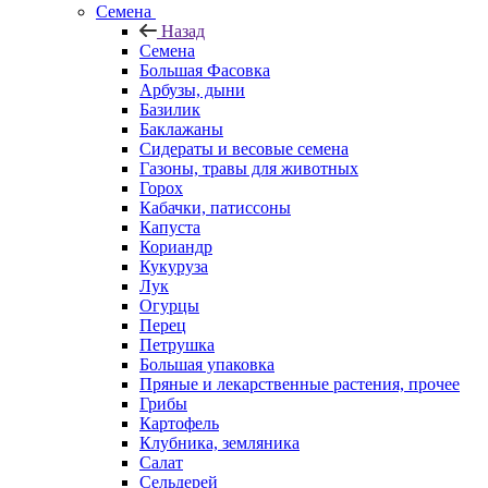
Семена
Назад
Семена
Большая Фасовка
Арбузы, дыни
Базилик
Баклажаны
Сидераты и весовые семена
Газоны, травы для животных
Горох
Кабачки, патиссоны
Капуста
Кориандр
Кукуруза
Лук
Огурцы
Перец
Петрушка
Большая упаковка
Пряные и лекарственные растения, прочее
Грибы
Картофель
Клубника, земляника
Салат
Сельдерей