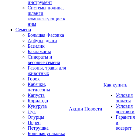
инструмент
Системы полива,
шланги,
комплектующие к
ним
Семена
Большая Фасовка
Арбузы, дыни
Базилик
Баклажаны
Сидераты и
весовые семена
Газоны, травы для
животных
Горох
Кабачки,
Как купить
патиссоны
Капуста
Условия
Кориандр
оплаты
Кукуруза
Условия
Акции
Новости
Лук
доставки
Огурцы
Гарантия
Перец
и
Петрушка
возврат
Большая упаковка