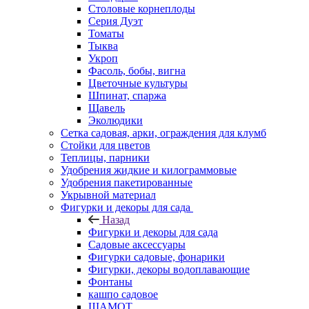
Столовые корнеплоды
Серия Дуэт
Томаты
Тыква
Укроп
Фасоль, бобы, вигна
Цветочные культуры
Шпинат, спаржа
Щавель
Эколюдики
Сетка садовая, арки, ограждения для клумб
Стойки для цветов
Теплицы, парники
Удобрения жидкие и килограммовые
Удобрения пакетированные
Укрывной материал
Фигурки и декоры для сада
Назад
Фигурки и декоры для сада
Садовые аксессуары
Фигурки садовые, фонарики
Фигурки, декоры водоплавающие
Фонтаны
кашпо садовое
ШАМОТ