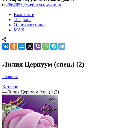
2667655@sredi-cvetov-vrn.ru
Вконтакте
Telegram
Одноклассники
MAX
Лилия Цернуум (спец.) (2)
Главная
—
Каталог
—
Лилия Цернуум (спец.) (2)