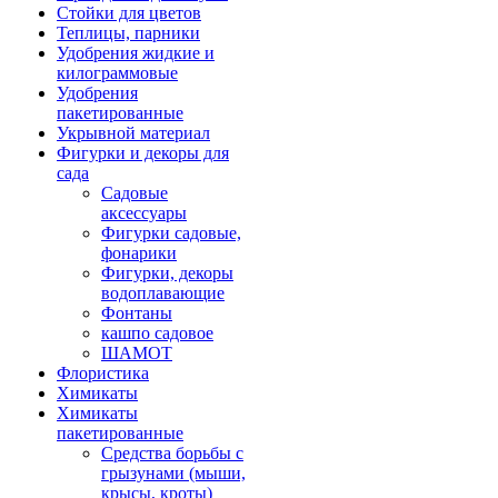
Стойки для цветов
Теплицы, парники
Удобрения жидкие и
килограммовые
Удобрения
пакетированные
Укрывной материал
Фигурки и декоры для
сада
Садовые
аксессуары
Фигурки садовые,
фонарики
Фигурки, декоры
водоплавающие
Фонтаны
кашпо садовое
ШАМОТ
Флористика
Химикаты
Химикаты
пакетированные
Средства борьбы с
грызунами (мыши,
крысы, кроты)