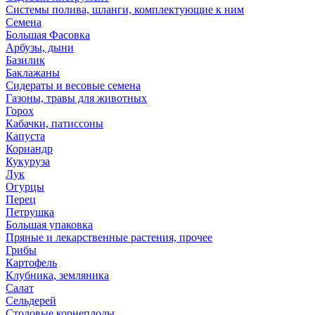
Системы полива, шланги, комплектующие к ним
Семена
Большая Фасовка
Арбузы, дыни
Базилик
Баклажаны
Сидераты и весовые семена
Газоны, травы для животных
Горох
Кабачки, патиссоны
Капуста
Кориандр
Кукуруза
Лук
Огурцы
Перец
Петрушка
Большая упаковка
Пряные и лекарственные растения, прочее
Грибы
Картофель
Клубника, земляника
Салат
Сельдерей
Столовые корнеплоды