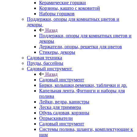
Керамические горшки
Корзины, кашпо с коковитой
Наборы горшков
Поддержки, опоры для комнатных цветов и
декоры
Назад
Поддержки, опоры для комнатных цветов и
декоры
Держатели, опоры, решетки для цветов
Стикеры, декоры
Садовая техника
Пруды, бассейны
Садовый инструмент
Назад
Садовый инструмент
Бирки, колышки,ремешки, таблички и др.
Капельная лента, Фитинги и наборы для
полива
Лейки, ведра, канистры
Леска для триммера
Обувь садовая, корзины
Опрыскиватели
Садовый инструмент
Системы полива, шланги, комплектующие к
ним