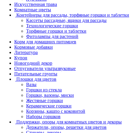
Искусственная трава
Комнатные цветы
Контейнеры для рассады, торфяные горшки и таблетки
Кассеты рассадные, ящики для рассады
Технологические горшки
Торфяные горшки и таблетки
Фитолампы для растений
Корм для домашних питомцев
Кормовые добавки
Литература
Купон
Новогодний декор
Отпугиватели ультразвуковые
Питательные грунты
Плошки для цветов
Вазы
Горшки из стекла
Горшки, вазоны, миски
Жестяные горшки
Керамические горшки
Корзины, кашпо с коковитой
Наборы горшков
Поддержки, опоры для комнатных цветов и декоры
Держатели, опоры, решетки для цветов
Стикеры, декоры