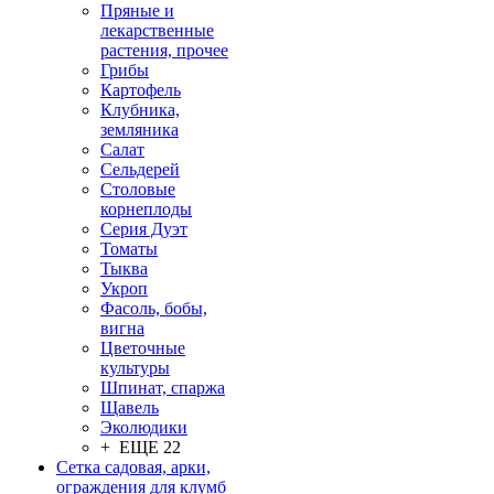
Пряные и
лекарственные
растения, прочее
Грибы
Картофель
Клубника,
земляника
Салат
Сельдерей
Столовые
корнеплоды
Серия Дуэт
Томаты
Тыква
Укроп
Фасоль, бобы,
вигна
Цветочные
культуры
Шпинат, спаржа
Щавель
Эколюдики
+ ЕЩЕ 22
Сетка садовая, арки,
ограждения для клумб