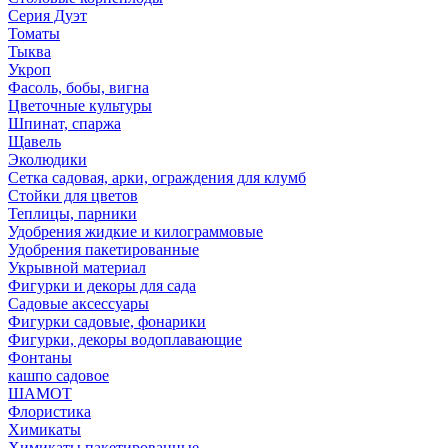
Серия Дуэт
Томаты
Тыква
Укроп
Фасоль, бобы, вигна
Цветочные культуры
Шпинат, спаржа
Щавель
Эколюдики
Сетка садовая, арки, ограждения для клумб
Стойки для цветов
Теплицы, парники
Удобрения жидкие и килограммовые
Удобрения пакетированные
Укрывной материал
Фигурки и декоры для сада
Садовые аксессуары
Фигурки садовые, фонарики
Фигурки, декоры водоплавающие
Фонтаны
кашпо садовое
ШАМОТ
Флористика
Химикаты
Химикаты пакетированные