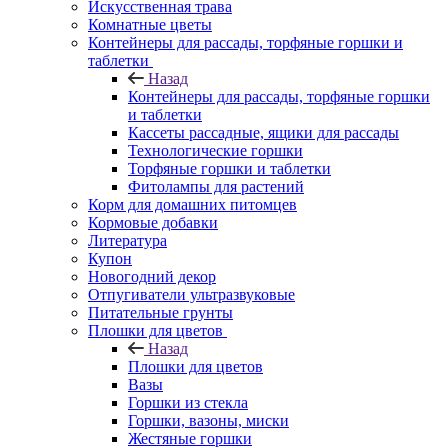
Искусственная трава
Комнатные цветы
Контейнеры для рассады, торфяные горшки и
таблетки
Назад
Контейнеры для рассады, торфяные горшки
и таблетки
Кассеты рассадные, ящики для рассады
Технологические горшки
Торфяные горшки и таблетки
Фитолампы для растений
Корм для домашних питомцев
Кормовые добавки
Литература
Купон
Новогодний декор
Отпугиватели ультразвуковые
Питательные грунты
Плошки для цветов
Назад
Плошки для цветов
Вазы
Горшки из стекла
Горшки, вазоны, миски
Жестяные горшки