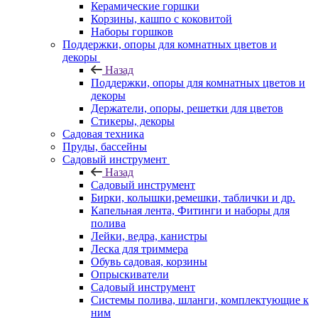
Керамические горшки
Корзины, кашпо с коковитой
Наборы горшков
Поддержки, опоры для комнатных цветов и
декоры
Назад
Поддержки, опоры для комнатных цветов и
декоры
Держатели, опоры, решетки для цветов
Стикеры, декоры
Садовая техника
Пруды, бассейны
Садовый инструмент
Назад
Садовый инструмент
Бирки, колышки,ремешки, таблички и др.
Капельная лента, Фитинги и наборы для
полива
Лейки, ведра, канистры
Леска для триммера
Обувь садовая, корзины
Опрыскиватели
Садовый инструмент
Системы полива, шланги, комплектующие к
ним