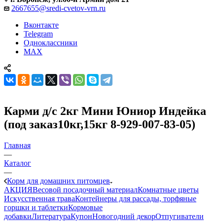
2667655@sredi-cvetov-vrn.ru
Вконтакте
Telegram
Одноклассники
MAX
Карми д/с 2кг Мини Юниор Индейка
(под заказ10кг,15кг 8-929-007-83-05)
Главная
—
Каталог
—
Корм для домашних питомцев
АКЦИЯ
Весовой посадочный материал
Комнатные цветы
Искусственная трава
Контейнеры для рассады, торфяные
горшки и таблетки
Кормовые
добавки
Литература
Купон
Новогодний декор
Отпугиватели