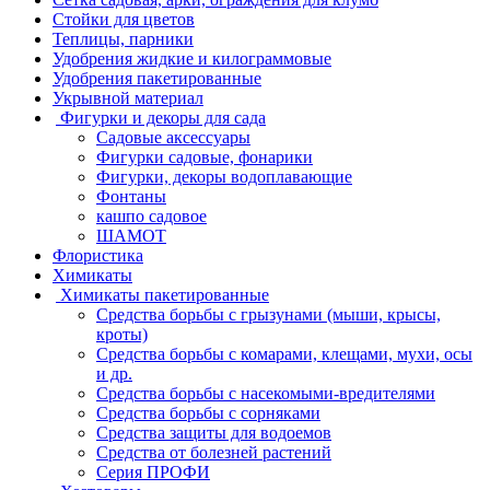
Стойки для цветов
Теплицы, парники
Удобрения жидкие и килограммовые
Удобрения пакетированные
Укрывной материал
Фигурки и декоры для сада
Садовые аксессуары
Фигурки садовые, фонарики
Фигурки, декоры водоплавающие
Фонтаны
кашпо садовое
ШАМОТ
Флористика
Химикаты
Химикаты пакетированные
Средства борьбы с грызунами (мыши, крысы,
кроты)
Средства борьбы с комарами, клещами, мухи, осы
и др.
Средства борьбы с насекомыми-вредителями
Средства борьбы с сорняками
Средства защиты для водоемов
Средства от болезней растений
Серия ПРОФИ