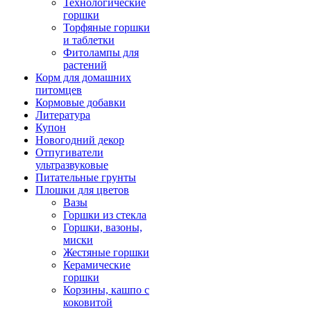
Технологические
горшки
Торфяные горшки
и таблетки
Фитолампы для
растений
Корм для домашних
питомцев
Кормовые добавки
Литература
Купон
Новогодний декор
Отпугиватели
ультразвуковые
Питательные грунты
Плошки для цветов
Вазы
Горшки из стекла
Горшки, вазоны,
миски
Жестяные горшки
Керамические
горшки
Корзины, кашпо с
коковитой