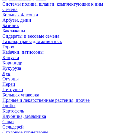
Системы полива, шланги, комплектующие к ним
Семена
Большая Фасовка
Арбузы, дыни
Базилик
Баклажаны
Сидераты и весовые семена
Газоны, травы для животных
Горох
Кабачки, патиссоны
Капуста
Кориандр
Кукуруза
Лук
Огурцы
Перец
Петрушка
Большая упаковка
Пряные и лекарственные растения, прочее
Грибы
Картофель
Клубника, земляника
Салат
Сельдерей
Столовые корнеплоды