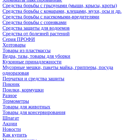
Средства борьбы с грызунами (мыши, крысы, кроты)
Средства борьбы с комарами, клещами, мухи, осы и др.
Средства борьбы с насекомыми-вредителями
Средства борьбы с сорняками
Средства защиты для водоемов
Средства от болезней растений
Серия ПРОФИ
Хозтовары
Товары из пластмассы
Ведра, тазы, товары для уборки
Кухонные принадлежности
Мусорные мешки, пакеты майка, грипперы, посуда
одноразовая
Перчатки и средства защиты
Пикник
Поилки, кормушки
Разное
Термометры
Товары для животных
Товары для консервирования
Шпагат
Акции
Новости
Как купить