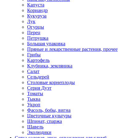
Капуста
Кориандр
Кукуруза
Лук
Огурцы
Перец
Петрушка
Большая упаковка
Пряные и лекарственные растения, прочее
Грибы
Картофель
Клубника, земляника
Салат
Сельдерей
Столовые корнеплоды
Серия Дуэт
Томаты
Тыква
Укроп
Фасоль, бобы, вигна
Цветочные культуры
Шпинат, спаржа
Щавель
Эколюдики
Сетка садовая, арки, ограждения для клумб