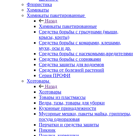
Флористика
Химикаты
Химикаты пакетированные
Назад
Химикаты пакетированные
Средства борьбы с грызунами (мыши,
крысы, кроты)
Средства борьбы с комарами, клещами,
мухи, осы и др.
Средства борьбы с насекомыми-вредителями
Средства борьбы с сорняками
Средства защиты для водоемов
Средства от болезней растений
Серия ПРОФИ
Хозтовары
Назад
Хозтовары
Товары из пластмассы
Ведра, тазы, товары для уборки
Кухонные принадлежности
Мусорные мешки, пакеты майка, грипперы,
посуда одноразовая
Перчатки и средства защиты
Пикник
Поилки, кормушки