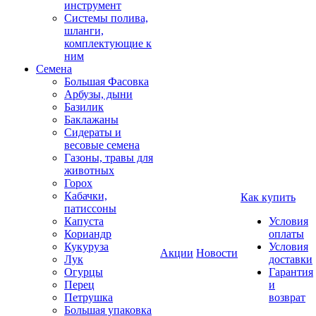
инструмент
Системы полива,
шланги,
комплектующие к
ним
Семена
Большая Фасовка
Арбузы, дыни
Базилик
Баклажаны
Сидераты и
весовые семена
Газоны, травы для
животных
Горох
Кабачки,
Как купить
патиссоны
Капуста
Условия
Кориандр
оплаты
Кукуруза
Условия
Акции
Новости
Лук
доставки
Огурцы
Гарантия
Перец
и
Петрушка
возврат
Большая упаковка