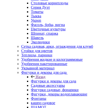
Столовые корнеплоды
Серия Дуэт
Томаты
Тыква
Укроп
Фасоль, бобы, вигна
Цветочные культуры
Шпинат, спаржа
Щавель
Эколюдики
Сетка садовая, арки, ограждения для клумб
Стойки для цветов
Теплицы, парники
Удобрения жидкие и килограммовые
Удобрения пакетированные
Укрывной материал
Фигурки и декоры для сада
Назад
Фигурки и декоры для сада
Садовые аксессуары
Фигурки садовые, фонарики
Фигурки, декоры водоплавающие
Фонтаны
кашпо садовое
ШАМОТ