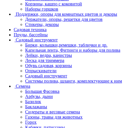
Корзины, кашпо с коковитой
Наборы горшков
Поддержки, опоры для комнатных цветов и декоры
Держатели, опоры, решетки для цветов
Стикеры, декоры
Садовая техника
Пруды, бассейны
Садовый инструмент
Бирки, колышки,ремешки, таблички и др.
Капельная лента, Фитинги и наборы для полива
Лейки, ведра, канистры
Леска для триммера
Обувь садовая, корзины
Опрыскиватели
Садовый инструмент
Системы полива, шланги, комплектующие к ним
Семена
Большая Фасовка
Арбузы, дыни
Базилик
Баклажаны
Сидераты и весовые семена
Газоны, травы для животных
Горох
Кабачки, патиссоны