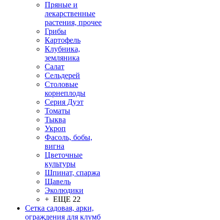
Пряные и
лекарственные
растения, прочее
Грибы
Картофель
Клубника,
земляника
Салат
Сельдерей
Столовые
корнеплоды
Серия Дуэт
Томаты
Тыква
Укроп
Фасоль, бобы,
вигна
Цветочные
культуры
Шпинат, спаржа
Щавель
Эколюдики
+ ЕЩЕ 22
Сетка садовая, арки,
ограждения для клумб