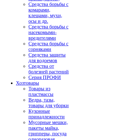
Средства борьбы с
комарами,
клещами, мухи,
осы и др.
Средства борьбы с
насекомыми-
вредителями
Средства борьбы с
сорняками
Средства защиты
для водоемов
Средства от
болезней растений
Серия ПРОФИ
Хозтовары
Товары из
пластмассы
Ведра, тазы,
товары для уборки
Кухонные
принадлежности
Мусорные мешки,
пакеты майка,
грипперы, посуда
одноразовая