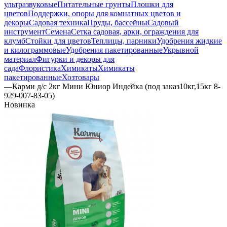
ультразвуковые
Питательные грунты
Плошки для
цветов
Поддержки, опоры для комнатных цветов и
декоры
Садовая техника
Пруды, бассейны
Садовый
инструмент
Семена
Сетка садовая, арки, ограждения для
клумб
Стойки для цветов
Теплицы, парники
Удобрения жидкие
и килограммовые
Удобрения пакетированные
Укрывной
материал
Фигурки и декоры для
сада
Флористика
Химикаты
Химикаты
пакетированные
Хозтовары
—
Карми д/с 2кг Мини Юниор Индейка (под заказ10кг,15кг 8-
929-007-83-05)
Новинка