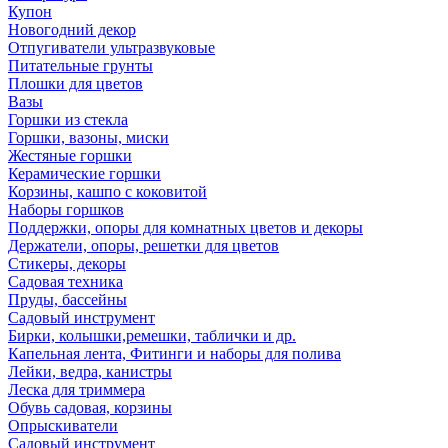
Купон
Новогодний декор
Отпугиватели ультразвуковые
Питательные грунты
Плошки для цветов
Вазы
Горшки из стекла
Горшки, вазоны, миски
Жестяные горшки
Керамические горшки
Корзины, кашпо с коковитой
Наборы горшков
Поддержки, опоры для комнатных цветов и декоры
Держатели, опоры, решетки для цветов
Стикеры, декоры
Садовая техника
Пруды, бассейны
Садовый инструмент
Бирки, колышки,ремешки, таблички и др.
Капельная лента, Фитинги и наборы для полива
Лейки, ведра, канистры
Леска для триммера
Обувь садовая, корзины
Опрыскиватели
Садовый инструмент