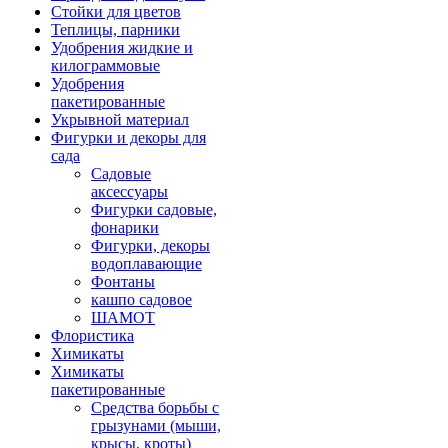
Стойки для цветов
Теплицы, парники
Удобрения жидкие и
килограммовые
Удобрения
пакетированные
Укрывной материал
Фигурки и декоры для
сада
Садовые
аксессуары
Фигурки садовые,
фонарики
Фигурки, декоры
водоплавающие
Фонтаны
кашпо садовое
ШАМОТ
Флористика
Химикаты
Химикаты
пакетированные
Средства борьбы с
грызунами (мыши,
крысы, кроты)