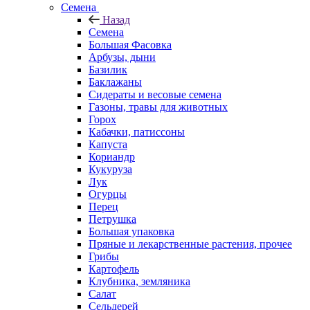
Семена
Назад
Семена
Большая Фасовка
Арбузы, дыни
Базилик
Баклажаны
Сидераты и весовые семена
Газоны, травы для животных
Горох
Кабачки, патиссоны
Капуста
Кориандр
Кукуруза
Лук
Огурцы
Перец
Петрушка
Большая упаковка
Пряные и лекарственные растения, прочее
Грибы
Картофель
Клубника, земляника
Салат
Сельдерей