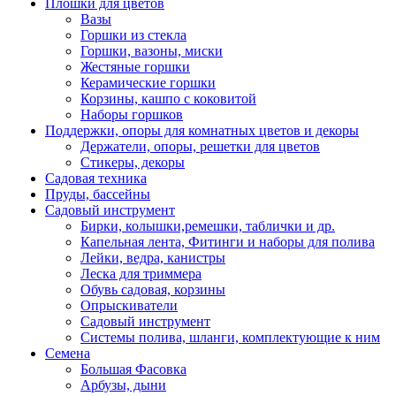
Плошки для цветов
Вазы
Горшки из стекла
Горшки, вазоны, миски
Жестяные горшки
Керамические горшки
Корзины, кашпо с коковитой
Наборы горшков
Поддержки, опоры для комнатных цветов и декоры
Держатели, опоры, решетки для цветов
Стикеры, декоры
Садовая техника
Пруды, бассейны
Садовый инструмент
Бирки, колышки,ремешки, таблички и др.
Капельная лента, Фитинги и наборы для полива
Лейки, ведра, канистры
Леска для триммера
Обувь садовая, корзины
Опрыскиватели
Садовый инструмент
Системы полива, шланги, комплектующие к ним
Семена
Большая Фасовка
Арбузы, дыни