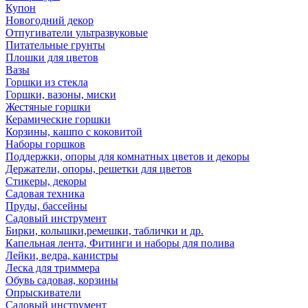
Купон
Новогодний декор
Отпугиватели ультразвуковые
Питательные грунты
Плошки для цветов
Вазы
Горшки из стекла
Горшки, вазоны, миски
Жестяные горшки
Керамические горшки
Корзины, кашпо с коковитой
Наборы горшков
Поддержки, опоры для комнатных цветов и декоры
Держатели, опоры, решетки для цветов
Стикеры, декоры
Садовая техника
Пруды, бассейны
Садовый инструмент
Бирки, колышки,ремешки, таблички и др.
Капельная лента, Фитинги и наборы для полива
Лейки, ведра, канистры
Леска для триммера
Обувь садовая, корзины
Опрыскиватели
Садовый инструмент