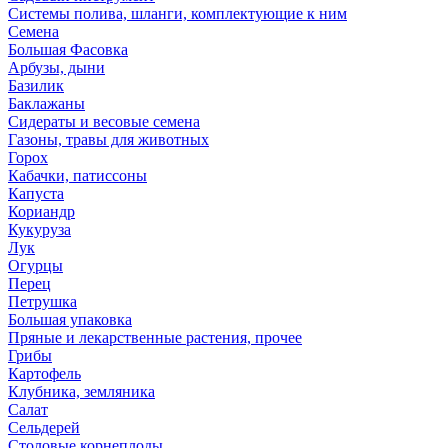
Системы полива, шланги, комплектующие к ним
Семена
Большая Фасовка
Арбузы, дыни
Базилик
Баклажаны
Сидераты и весовые семена
Газоны, травы для животных
Горох
Кабачки, патиссоны
Капуста
Кориандр
Кукуруза
Лук
Огурцы
Перец
Петрушка
Большая упаковка
Пряные и лекарственные растения, прочее
Грибы
Картофель
Клубника, земляника
Салат
Сельдерей
Столовые корнеплоды