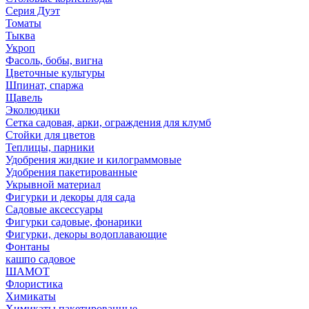
Серия Дуэт
Томаты
Тыква
Укроп
Фасоль, бобы, вигна
Цветочные культуры
Шпинат, спаржа
Щавель
Эколюдики
Сетка садовая, арки, ограждения для клумб
Стойки для цветов
Теплицы, парники
Удобрения жидкие и килограммовые
Удобрения пакетированные
Укрывной материал
Фигурки и декоры для сада
Садовые аксессуары
Фигурки садовые, фонарики
Фигурки, декоры водоплавающие
Фонтаны
кашпо садовое
ШАМОТ
Флористика
Химикаты
Химикаты пакетированные