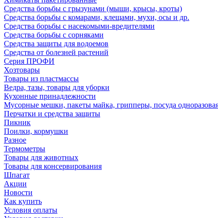
Средства борьбы с грызунами (мыши, крысы, кроты)
Средства борьбы с комарами, клещами, мухи, осы и др.
Средства борьбы с насекомыми-вредителями
Средства борьбы с сорняками
Средства защиты для водоемов
Средства от болезней растений
Серия ПРОФИ
Хозтовары
Товары из пластмассы
Ведра, тазы, товары для уборки
Кухонные принадлежности
Мусорные мешки, пакеты майка, грипперы, посуда одноразова
Перчатки и средства защиты
Пикник
Поилки, кормушки
Разное
Термометры
Товары для животных
Товары для консервирования
Шпагат
Акции
Новости
Как купить
Условия оплаты