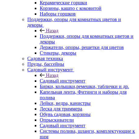
Керамические горшки
Корзины, кашпо с коковитой
Наборы горшков
Поддержки, опоры для комнатных цветов и
декоры
Назад
Поддержки, опоры для комнатных цветов и
декоры
Держатели, опоры, решетки для цветов
Стикеры, декоры
Садовая техника
Пруды, бассейны
Садовый инструмент
Назад
Садовый инструмент
Бирки, колышки,ремешки, таблички и др.
Капельная лента, Фитинги и наборы для
полива
Лейки, ведра, канистры
Леска для триммера
Обувь садовая, корзины
Опрыскиватели
Садовый инструмент
Системы полива, шланги, комплектующие к
ним