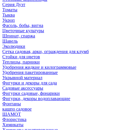
Серия Дуэт
Томаты
Тыква
Укроп
Фасоль, бобы, вигна
Цветочные культуры
Шпинат, спаржа
Щавель
Эколюдики
Сетка садовая, арки, ограждения для клумб
Стойки для цветов
Теплицы, парники
Удобрения жидкие и килограммовые
Удобрения пакетированные
Укрывной материал
Фигурки и декоры для сада
Садовые аксессуары
Фигурки садовые, фонарики
Фигурки, декоры водоплавающие
Фонтаны
кашпо садовое
ШАМОТ
Флористика
Химикаты
Химикаты пакетированные