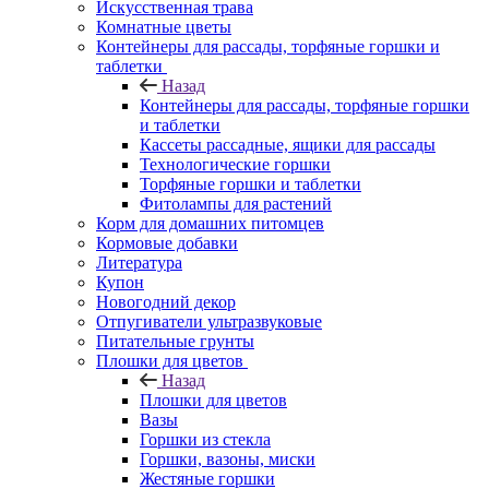
Искусственная трава
Комнатные цветы
Контейнеры для рассады, торфяные горшки и
таблетки
Назад
Контейнеры для рассады, торфяные горшки
и таблетки
Кассеты рассадные, ящики для рассады
Технологические горшки
Торфяные горшки и таблетки
Фитолампы для растений
Корм для домашних питомцев
Кормовые добавки
Литература
Купон
Новогодний декор
Отпугиватели ультразвуковые
Питательные грунты
Плошки для цветов
Назад
Плошки для цветов
Вазы
Горшки из стекла
Горшки, вазоны, миски
Жестяные горшки