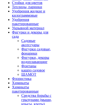
Стойки для цветов
Теплицы, парники
Удобрения жидкие и
килограммовые
Удобрения
пакетированные
Укрывной материал
Фигурки и декоры для
сада
Садовые
аксессуары
Фигурки садовые,
фонарики
Фигурки, декоры
водоплавающие
Фонтаны
кашпо садовое
ШАМОТ
Флористика
Химикаты
Химикаты
пакетированные
Средства борьбы с
грызунами (мыши,
крысы, кроты)