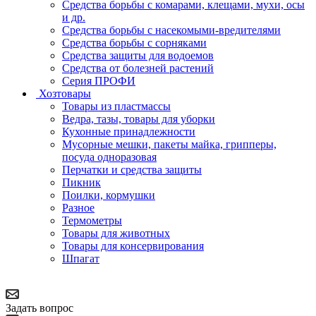
Средства борьбы с комарами, клещами, мухи, осы
и др.
Средства борьбы с насекомыми-вредителями
Средства борьбы с сорняками
Средства защиты для водоемов
Средства от болезней растений
Серия ПРОФИ
Хозтовары
Товары из пластмассы
Ведра, тазы, товары для уборки
Кухонные принадлежности
Мусорные мешки, пакеты майка, грипперы,
посуда одноразовая
Перчатки и средства защиты
Пикник
Поилки, кормушки
Разное
Термометры
Товары для животных
Товары для консервирования
Шпагат
Задать вопрос