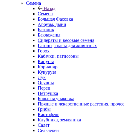
Семена
Назад
Семена
Большая Фасовка
Арбузы, дыни
Базилик
Баклажаны
Сидераты и весовые семена
Газоны, травы для животных
Горох
Кабачки, патиссоны
Капуста
Кориандр
Кукуруза
Лук
Огурцы
Перец
Петрушка
Большая упаковка
Пряные и лекарственные растения, прочее
Грибы
Картофель
Клубника, земляника
Салат
Сельдерей