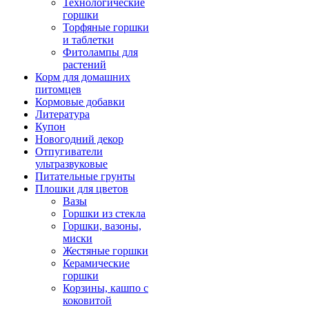
Технологические
горшки
Торфяные горшки
и таблетки
Фитолампы для
растений
Корм для домашних
питомцев
Кормовые добавки
Литература
Купон
Новогодний декор
Отпугиватели
ультразвуковые
Питательные грунты
Плошки для цветов
Вазы
Горшки из стекла
Горшки, вазоны,
миски
Жестяные горшки
Керамические
горшки
Корзины, кашпо с
коковитой