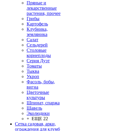
Пряные и
лекарственные
растения, прочее
Грибы
Картофель
Клубника,
земляника
Салат
Сельдерей
Столовые
корнеплоды
Серия Дуэт
Томаты
Тыква
Укроп
Фасоль, бобы,
вигна
Цветочные
культуры
Шпинат, спаржа
Щавель
Эколюдики
+ ЕЩЕ 22
Сетка садовая, арки,
ограждения для клумб