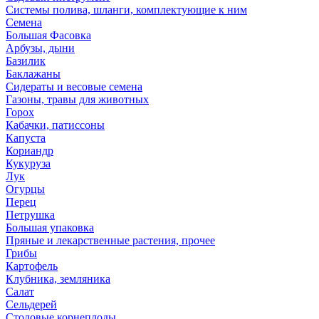
Системы полива, шланги, комплектующие к ним
Семена
Большая Фасовка
Арбузы, дыни
Базилик
Баклажаны
Сидераты и весовые семена
Газоны, травы для животных
Горох
Кабачки, патиссоны
Капуста
Кориандр
Кукуруза
Лук
Огурцы
Перец
Петрушка
Большая упаковка
Пряные и лекарственные растения, прочее
Грибы
Картофель
Клубника, земляника
Салат
Сельдерей
Столовые корнеплоды