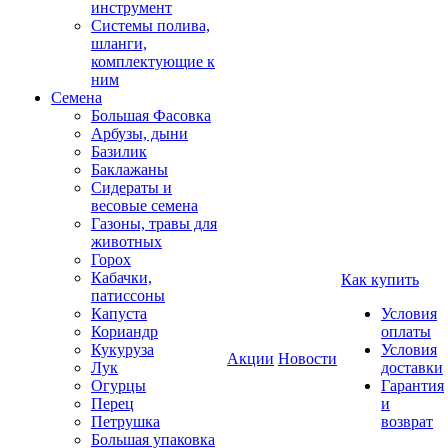
инструмент
Системы полива,
шланги,
комплектующие к
ним
Семена
Большая Фасовка
Арбузы, дыни
Базилик
Баклажаны
Сидераты и
весовые семена
Газоны, травы для
животных
Горох
Кабачки,
Как купить
патиссоны
Капуста
Условия
Кориандр
оплаты
Кукуруза
Условия
Акции
Новости
Лук
доставки
Огурцы
Гарантия
Перец
и
Петрушка
возврат
Большая упаковка