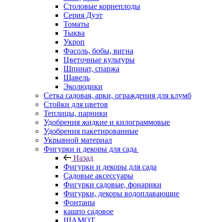
Столовые корнеплоды
Серия Дуэт
Томаты
Тыква
Укроп
Фасоль, бобы, вигна
Цветочные культуры
Шпинат, спаржа
Щавель
Эколюдики
Сетка садовая, арки, ограждения для клумб
Стойки для цветов
Теплицы, парники
Удобрения жидкие и килограммовые
Удобрения пакетированные
Укрывной материал
Фигурки и декоры для сада
Назад
Фигурки и декоры для сада
Садовые аксессуары
Фигурки садовые, фонарики
Фигурки, декоры водоплавающие
Фонтаны
кашпо садовое
ШАМОТ