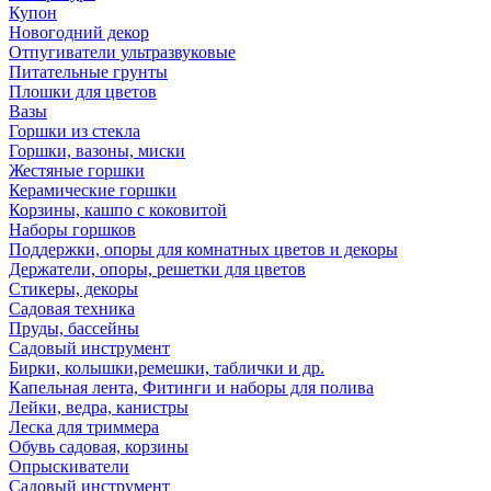
Купон
Новогодний декор
Отпугиватели ультразвуковые
Питательные грунты
Плошки для цветов
Вазы
Горшки из стекла
Горшки, вазоны, миски
Жестяные горшки
Керамические горшки
Корзины, кашпо с коковитой
Наборы горшков
Поддержки, опоры для комнатных цветов и декоры
Держатели, опоры, решетки для цветов
Стикеры, декоры
Садовая техника
Пруды, бассейны
Садовый инструмент
Бирки, колышки,ремешки, таблички и др.
Капельная лента, Фитинги и наборы для полива
Лейки, ведра, канистры
Леска для триммера
Обувь садовая, корзины
Опрыскиватели
Садовый инструмент