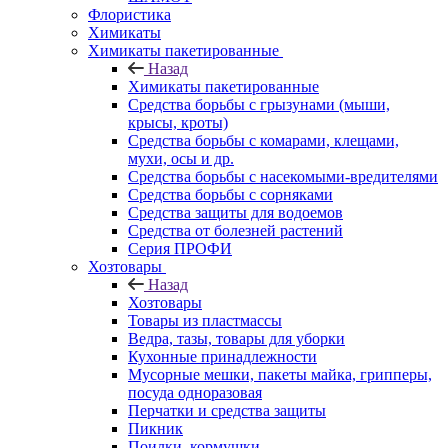
Флористика
Химикаты
Химикаты пакетированные
Назад
Химикаты пакетированные
Средства борьбы с грызунами (мыши,
крысы, кроты)
Средства борьбы с комарами, клещами,
мухи, осы и др.
Средства борьбы с насекомыми-вредителями
Средства борьбы с сорняками
Средства защиты для водоемов
Средства от болезней растений
Серия ПРОФИ
Хозтовары
Назад
Хозтовары
Товары из пластмассы
Ведра, тазы, товары для уборки
Кухонные принадлежности
Мусорные мешки, пакеты майка, грипперы,
посуда одноразовая
Перчатки и средства защиты
Пикник
Поилки, кормушки