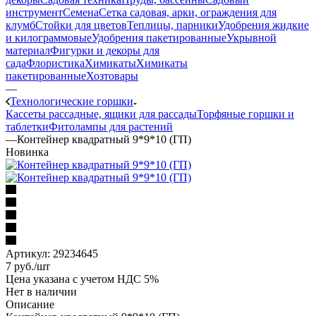
инструмент
Семена
Сетка садовая, арки, ограждения для
клумб
Стойки для цветов
Теплицы, парники
Удобрения жидкие
и килограммовые
Удобрения пакетированные
Укрывной
материал
Фигурки и декоры для
сада
Флористика
Химикаты
Химикаты
пакетированные
Хозтовары
—
Технологические горшки
Кассеты рассадные, ящики для рассады
Торфяные горшки и
таблетки
Фитолампы для растений
—
Контейнер квадратный 9*9*10 (ГП)
Новинка
Артикул:
29234645
7
руб.
/шт
Цена указана с учетом НДС 5%
Нет в наличии
Описание