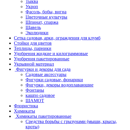
Тыква
Укроп
Фасоль, бобы, вигна
Цветочные культуры
Шпинат, спаржа
Щавель
Эколюдики
Сетка садовая, арки, ограждения для клумб
Стойки для цветов
Теплицы, парники
Удобрения жидкие и килограммовые
Удобрения пакетированные
Укрывной материал
Фигурки и декоры для сада
Садовые аксессуары
Фигурки садовые, фонарики
Фигурки, декоры водоплавающие
Фонтаны
кашпо садовое
ШАМОТ
Флористика
Химикаты
Химикаты пакетированные
Средства борьбы с грызунами (мыши, крысы,
кроты)