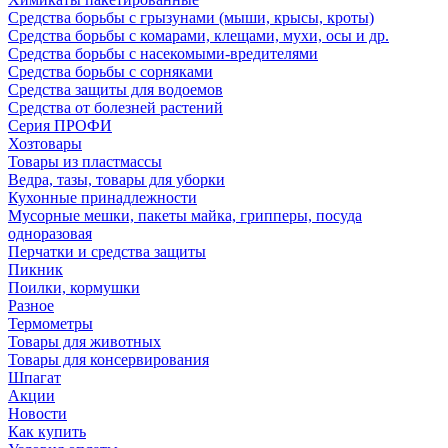
Средства борьбы с грызунами (мыши, крысы, кроты)
Средства борьбы с комарами, клещами, мухи, осы и др.
Средства борьбы с насекомыми-вредителями
Средства борьбы с сорняками
Средства защиты для водоемов
Средства от болезней растений
Серия ПРОФИ
Хозтовары
Товары из пластмассы
Ведра, тазы, товары для уборки
Кухонные принадлежности
Мусорные мешки, пакеты майка, грипперы, посуда
одноразовая
Перчатки и средства защиты
Пикник
Поилки, кормушки
Разное
Термометры
Товары для животных
Товары для консервирования
Шпагат
Акции
Новости
Как купить