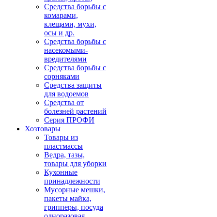
Средства борьбы с
комарами,
клещами, мухи,
осы и др.
Средства борьбы с
насекомыми-
вредителями
Средства борьбы с
сорняками
Средства защиты
для водоемов
Средства от
болезней растений
Серия ПРОФИ
Хозтовары
Товары из
пластмассы
Ведра, тазы,
товары для уборки
Кухонные
принадлежности
Мусорные мешки,
пакеты майка,
грипперы, посуда
одноразовая