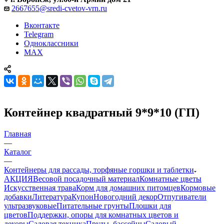
2667655@sredi-cvetov-vrn.ru
Вконтакте
Telegram
Одноклассники
MAX
Контейнер квадратный 9*9*10 (ГП)
Главная
—
Каталог
—
Контейнеры для рассады, торфяные горшки и таблетки
АКЦИЯ
Весовой посадочный материал
Комнатные цветы
Искусственная трава
Корм для домашних питомцев
Кормовые
добавки
Литература
Купон
Новогодний декор
Отпугиватели
ультразвуковые
Питательные грунты
Плошки для
цветов
Поддержки, опоры для комнатных цветов и
декоры
Садовая техника
Пруды, бассейны
Садовый