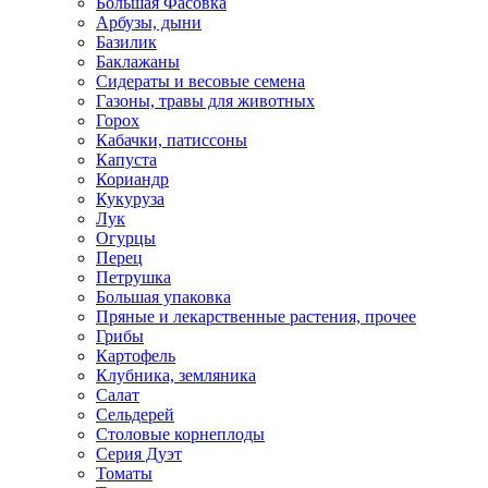
Большая Фасовка
Арбузы, дыни
Базилик
Баклажаны
Сидераты и весовые семена
Газоны, травы для животных
Горох
Кабачки, патиссоны
Капуста
Кориандр
Кукуруза
Лук
Огурцы
Перец
Петрушка
Большая упаковка
Пряные и лекарственные растения, прочее
Грибы
Картофель
Клубника, земляника
Салат
Сельдерей
Столовые корнеплоды
Серия Дуэт
Томаты