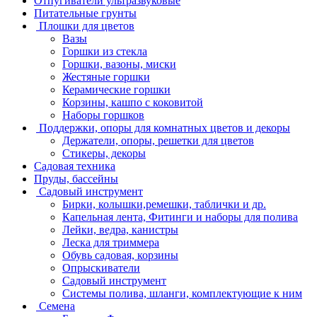
Отпугиватели ультразвуковые
Питательные грунты
Плошки для цветов
Вазы
Горшки из стекла
Горшки, вазоны, миски
Жестяные горшки
Керамические горшки
Корзины, кашпо с коковитой
Наборы горшков
Поддержки, опоры для комнатных цветов и декоры
Держатели, опоры, решетки для цветов
Стикеры, декоры
Садовая техника
Пруды, бассейны
Садовый инструмент
Бирки, колышки,ремешки, таблички и др.
Капельная лента, Фитинги и наборы для полива
Лейки, ведра, канистры
Леска для триммера
Обувь садовая, корзины
Опрыскиватели
Садовый инструмент
Системы полива, шланги, комплектующие к ним
Семена