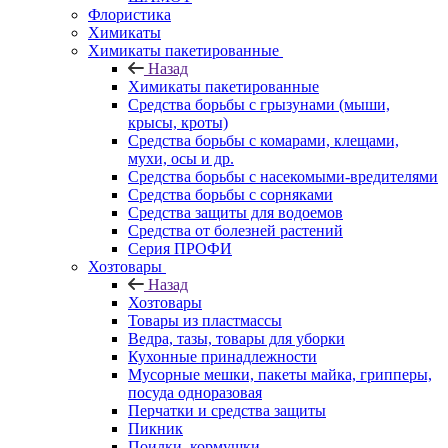
Флористика
Химикаты
Химикаты пакетированные
Назад
Химикаты пакетированные
Средства борьбы с грызунами (мыши,
крысы, кроты)
Средства борьбы с комарами, клещами,
мухи, осы и др.
Средства борьбы с насекомыми-вредителями
Средства борьбы с сорняками
Средства защиты для водоемов
Средства от болезней растений
Серия ПРОФИ
Хозтовары
Назад
Хозтовары
Товары из пластмассы
Ведра, тазы, товары для уборки
Кухонные принадлежности
Мусорные мешки, пакеты майка, грипперы,
посуда одноразовая
Перчатки и средства защиты
Пикник
Поилки, кормушки