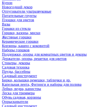
Купон
Новогодний декор
Отпугиватели ультразвуковые
Питательные грунты
Плошки для цветов
Вазы
Горшки из стекла
Горшки, вазоны, миски
Жестяные горшки
Керамические горшки
Корзины, кашпо с коковитой
Наборы горшков
Поддержки, опоры для комнатных цветов и декоры
Держатели, опоры, решетки для цветов
Стикеры, декоры
Садовая техника
Пруды, бассейны
Садовый инструмент
Бирки, колышки,ремешки, таблички и др.
Капельная лента, Фитинги и наборы для полива
Лейки, ведра, канистры
Леска для триммера
Обувь садовая, корзины
Опрыскиватели
Садовый инструмент