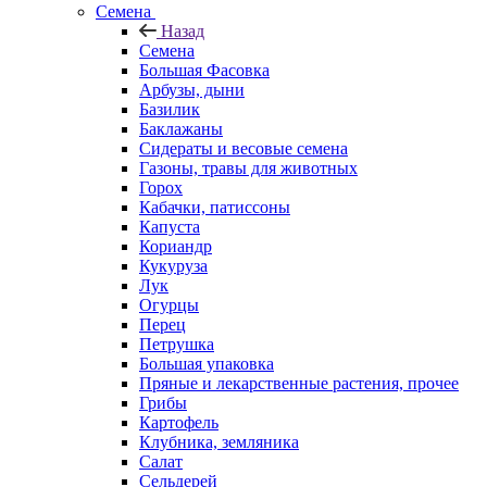
Семена
Назад
Семена
Большая Фасовка
Арбузы, дыни
Базилик
Баклажаны
Сидераты и весовые семена
Газоны, травы для животных
Горох
Кабачки, патиссоны
Капуста
Кориандр
Кукуруза
Лук
Огурцы
Перец
Петрушка
Большая упаковка
Пряные и лекарственные растения, прочее
Грибы
Картофель
Клубника, земляника
Салат
Сельдерей