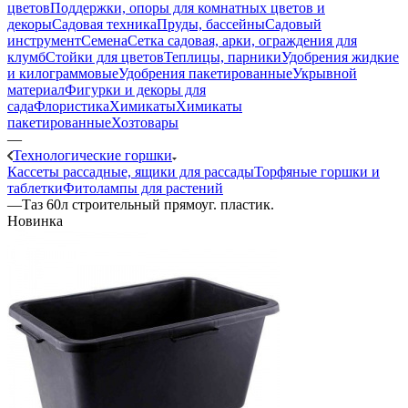
цветов
Поддержки, опоры для комнатных цветов и
декоры
Садовая техника
Пруды, бассейны
Садовый
инструмент
Семена
Сетка садовая, арки, ограждения для
клумб
Стойки для цветов
Теплицы, парники
Удобрения жидкие
и килограммовые
Удобрения пакетированные
Укрывной
материал
Фигурки и декоры для
сада
Флористика
Химикаты
Химикаты
пакетированные
Хозтовары
—
Технологические горшки
Кассеты рассадные, ящики для рассады
Торфяные горшки и
таблетки
Фитолампы для растений
—
Таз 60л строительный прямоуг. пластик.
Новинка