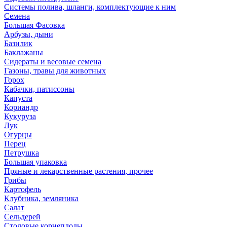
Системы полива, шланги, комплектующие к ним
Семена
Большая Фасовка
Арбузы, дыни
Базилик
Баклажаны
Сидераты и весовые семена
Газоны, травы для животных
Горох
Кабачки, патиссоны
Капуста
Кориандр
Кукуруза
Лук
Огурцы
Перец
Петрушка
Большая упаковка
Пряные и лекарственные растения, прочее
Грибы
Картофель
Клубника, земляника
Салат
Сельдерей
Столовые корнеплоды