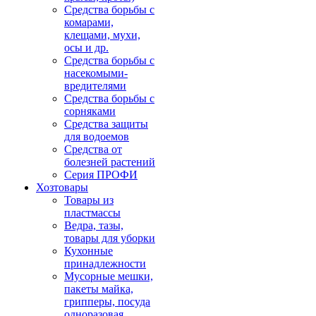
Средства борьбы с
комарами,
клещами, мухи,
осы и др.
Средства борьбы с
насекомыми-
вредителями
Средства борьбы с
сорняками
Средства защиты
для водоемов
Средства от
болезней растений
Серия ПРОФИ
Хозтовары
Товары из
пластмассы
Ведра, тазы,
товары для уборки
Кухонные
принадлежности
Мусорные мешки,
пакеты майка,
грипперы, посуда
одноразовая