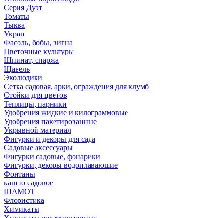
Серия Дуэт
Томаты
Тыква
Укроп
Фасоль, бобы, вигна
Цветочные культуры
Шпинат, спаржа
Щавель
Эколюдики
Сетка садовая, арки, ограждения для клумб
Стойки для цветов
Теплицы, парники
Удобрения жидкие и килограммовые
Удобрения пакетированные
Укрывной материал
Фигурки и декоры для сада
Садовые аксессуары
Фигурки садовые, фонарики
Фигурки, декоры водоплавающие
Фонтаны
кашпо садовое
ШАМОТ
Флористика
Химикаты
Химикаты пакетированные