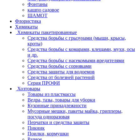
Фонтаны
кашпо садовое
ШАМОТ
Флористика
Химикаты
Химикаты пакетированные
Средства борьбы с грызунами (мыши, крысы,
кроты)
Средства борьбы с комарами, клещами, мухи, осы
и др.
Средства борьбы с насекомыми-вредителями
Средства борьбы с сорняками
Средства защиты для водоемов
Средства от болезней растений
Серия ПРОФИ
Хозтовары
Товары из пластмассы
Ведра, тазы, товары для уборки
Кухонные принадлежности
Мусорные мешки, пакеты майка, грипперы,
посуда одноразовая
Перчатки и средства защиты
Пикник
Поилки, кормушки
Разное