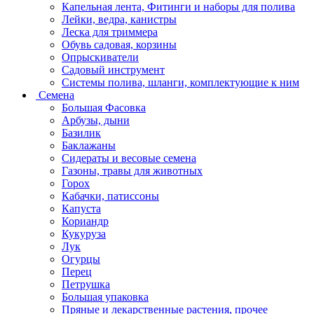
Капельная лента, Фитинги и наборы для полива
Лейки, ведра, канистры
Леска для триммера
Обувь садовая, корзины
Опрыскиватели
Садовый инструмент
Системы полива, шланги, комплектующие к ним
Семена
Большая Фасовка
Арбузы, дыни
Базилик
Баклажаны
Сидераты и весовые семена
Газоны, травы для животных
Горох
Кабачки, патиссоны
Капуста
Кориандр
Кукуруза
Лук
Огурцы
Перец
Петрушка
Большая упаковка
Пряные и лекарственные растения, прочее