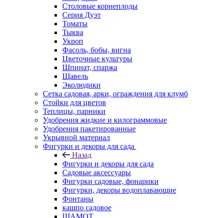
Столовые корнеплоды
Серия Дуэт
Томаты
Тыква
Укроп
Фасоль, бобы, вигна
Цветочные культуры
Шпинат, спаржа
Щавель
Эколюдики
Сетка садовая, арки, ограждения для клумб
Стойки для цветов
Теплицы, парники
Удобрения жидкие и килограммовые
Удобрения пакетированные
Укрывной материал
Фигурки и декоры для сада
Назад
Фигурки и декоры для сада
Садовые аксессуары
Фигурки садовые, фонарики
Фигурки, декоры водоплавающие
Фонтаны
кашпо садовое
ШАМОТ