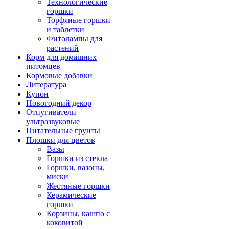
Технологические
горшки
Торфяные горшки
и таблетки
Фитолампы для
растений
Корм для домашних
питомцев
Кормовые добавки
Литература
Купон
Новогодний декор
Отпугиватели
ультразвуковые
Питательные грунты
Плошки для цветов
Вазы
Горшки из стекла
Горшки, вазоны,
миски
Жестяные горшки
Керамические
горшки
Корзины, кашпо с
коковитой