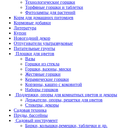
Технологические горшки
Торфяные горшки и таблетки
Фитолампы для растений
Корм для домашних питомцев
Кормовые добавки
Литература
Купон
Новогодний декор
Отпугиватели ультразвуковые
Питательные грунты
Плошки для цветов
Вазы
Горшки из стекла
Горшки, вазоны, миски
Жестяные горшки
Керамические горшки
Корзины, кашпо с коковитой
Наборы горшков
Поддержки, опоры для комнатных цветов и декоры
Держатели, опоры, решетки для цветов
Стикеры, декоры
Садовая техника
Пруды, бассейны
Садовый инструмент
Бирки, колышки,ремешки, таблички и др.