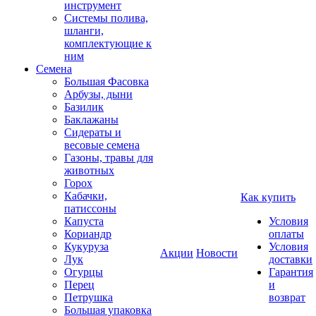
инструмент
Системы полива,
шланги,
комплектующие к
ним
Семена
Большая Фасовка
Арбузы, дыни
Базилик
Баклажаны
Сидераты и
весовые семена
Газоны, травы для
животных
Горох
Кабачки,
Как купить
патиссоны
Капуста
Условия
Кориандр
оплаты
Кукуруза
Условия
Акции
Новости
Лук
доставки
Огурцы
Гарантия
Перец
и
Петрушка
возврат
Большая упаковка