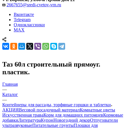
2667655@sredi-cvetov-vrn.ru
Вконтакте
Telegram
Одноклассники
MAX
Таз 60л строительный прямоуг.
пластик.
Главная
—
Каталог
—
Контейнеры для рассады, торфяные горшки и таблетки
АКЦИЯ
Весовой посадочный материал
Комнатные цветы
Искусственная трава
Корм для домашних питомцев
Кормовые
добавки
Литература
Купон
Новогодний декор
Отпугиватели
ультразвуковые
Питательные грунты
Плошки для