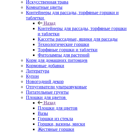
Искусственная трава
Комнатные цветы
Контейнеры для рассады, торфяные горшки и
таблетки
Назад
Контейнеры для рассады, торфяные горшки
и таблетки
Кассеты рассадные, ящики для рассады
Технологические горшки
Торфяные горшки и таблетки
Фитолампы для растений
Корм для домашних питомцев
Кормовые добавки
Литература
Купон
Новогодний декор
Отпугиватели ультразвуковые
Питательные грунты
Плошки для цветов
Назад
Плошки для цветов
Вазы
Горшки из стекла
Горшки, вазоны, миски
Жестяные горшки