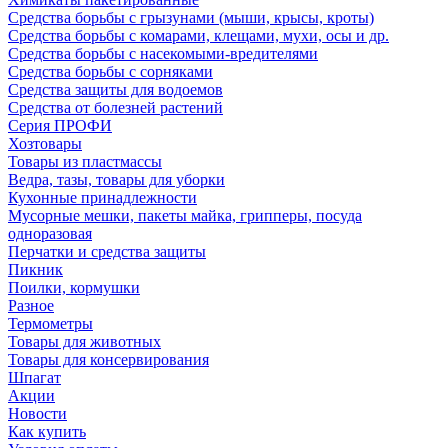
Средства борьбы с грызунами (мыши, крысы, кроты)
Средства борьбы с комарами, клещами, мухи, осы и др.
Средства борьбы с насекомыми-вредителями
Средства борьбы с сорняками
Средства защиты для водоемов
Средства от болезней растений
Серия ПРОФИ
Хозтовары
Товары из пластмассы
Ведра, тазы, товары для уборки
Кухонные принадлежности
Мусорные мешки, пакеты майка, грипперы, посуда
одноразовая
Перчатки и средства защиты
Пикник
Поилки, кормушки
Разное
Термометры
Товары для животных
Товары для консервирования
Шпагат
Акции
Новости
Как купить