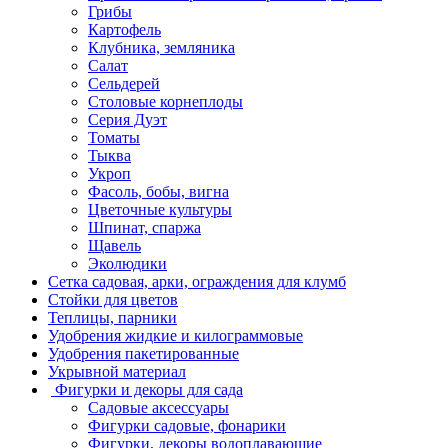
Грибы
Картофель
Клубника, земляника
Салат
Сельдерей
Столовые корнеплоды
Серия Дуэт
Томаты
Тыква
Укроп
Фасоль, бобы, вигна
Цветочные культуры
Шпинат, спаржа
Щавель
Эколюдики
Сетка садовая, арки, ограждения для клумб
Стойки для цветов
Теплицы, парники
Удобрения жидкие и килограммовые
Удобрения пакетированные
Укрывной материал
Фигурки и декоры для сада
Садовые аксессуары
Фигурки садовые, фонарики
Фигурки, декоры водоплавающие