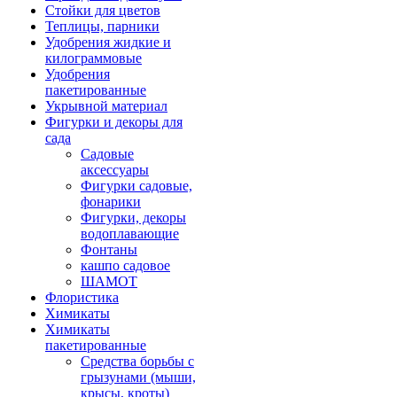
Стойки для цветов
Теплицы, парники
Удобрения жидкие и
килограммовые
Удобрения
пакетированные
Укрывной материал
Фигурки и декоры для
сада
Садовые
аксессуары
Фигурки садовые,
фонарики
Фигурки, декоры
водоплавающие
Фонтаны
кашпо садовое
ШАМОТ
Флористика
Химикаты
Химикаты
пакетированные
Средства борьбы с
грызунами (мыши,
крысы, кроты)