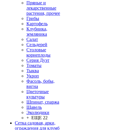
Пряные и
лекарственные
растения, прочее
Грибы
Картофель
Клубника,
земляника
Салат
Сельдерей
Столовые
корнеплоды
Серия Дуэт
Томаты
Тыква
Укроп
Фасоль, бобы,
вигна
Цветочные
культуры
Шпинат, спаржа
Щавель
Эколюдики
+ ЕЩЕ 22
Сетка садовая, арки,
ограждения для клумб