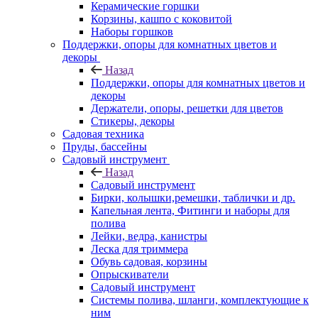
Керамические горшки
Корзины, кашпо с коковитой
Наборы горшков
Поддержки, опоры для комнатных цветов и
декоры
Назад
Поддержки, опоры для комнатных цветов и
декоры
Держатели, опоры, решетки для цветов
Стикеры, декоры
Садовая техника
Пруды, бассейны
Садовый инструмент
Назад
Садовый инструмент
Бирки, колышки,ремешки, таблички и др.
Капельная лента, Фитинги и наборы для
полива
Лейки, ведра, канистры
Леска для триммера
Обувь садовая, корзины
Опрыскиватели
Садовый инструмент
Системы полива, шланги, комплектующие к
ним