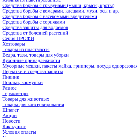
Средства борьбы с грызунами (мыши, крысы, кроты)
Средства борьбы с комарами, клещами, мухи, осы и др.
Средства борьбы с насекомыми-вредителями
Средства борьбы с сорняками
Средства защиты для водоемов
Средства от болезней растений
Серия ПРОФИ
Хозтовары
Товары из пластмассы
Ведра, тазы, товары для уборки
Кухонные принадлежности
Мусорные мешки, пакеты майка, грипперы, посуда одноразова
Перчатки и средства защиты
Пикник
Поилки, кормушки
Разное
Термометры
Товары для животных
Товары для консервирования
Шпагат
Акции
Новости
Как купить
Условия оплаты