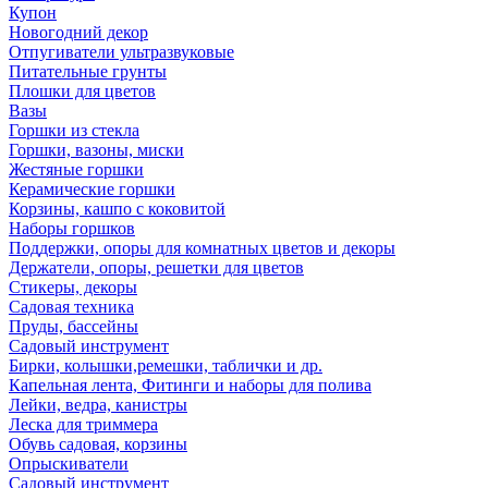
Купон
Новогодний декор
Отпугиватели ультразвуковые
Питательные грунты
Плошки для цветов
Вазы
Горшки из стекла
Горшки, вазоны, миски
Жестяные горшки
Керамические горшки
Корзины, кашпо с коковитой
Наборы горшков
Поддержки, опоры для комнатных цветов и декоры
Держатели, опоры, решетки для цветов
Стикеры, декоры
Садовая техника
Пруды, бассейны
Садовый инструмент
Бирки, колышки,ремешки, таблички и др.
Капельная лента, Фитинги и наборы для полива
Лейки, ведра, канистры
Леска для триммера
Обувь садовая, корзины
Опрыскиватели
Садовый инструмент