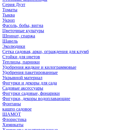
Серия Дуэт
Томаты
Тыква
Укроп
Фасоль, бобы, вигна
Цветочные культуры
Шпинат, спаржа
Щавель
Эколюдики
Сетка садовая, арки, ограждения для клумб
Стойки для цветов
Теплицы, парники
Удобрения жидкие и килограммовые
Удобрения пакетированные
Укрывной материал
Фигурки и декоры для сада
Садовые аксессуары
Фигурки садовые, фонарики
Фигурки, декоры водоплавающие
Фонтаны
кашпо садовое
ШАМОТ
Флористика
Химикаты
Химикаты пакетированные