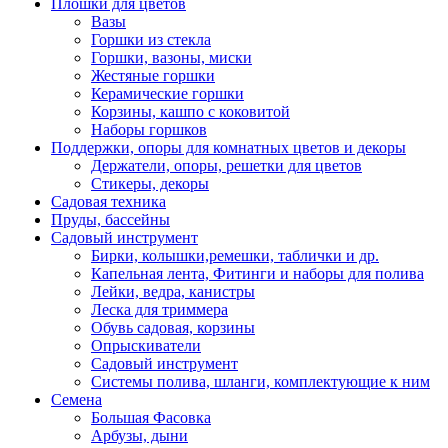
Плошки для цветов
Вазы
Горшки из стекла
Горшки, вазоны, миски
Жестяные горшки
Керамические горшки
Корзины, кашпо с коковитой
Наборы горшков
Поддержки, опоры для комнатных цветов и декоры
Держатели, опоры, решетки для цветов
Стикеры, декоры
Садовая техника
Пруды, бассейны
Садовый инструмент
Бирки, колышки,ремешки, таблички и др.
Капельная лента, Фитинги и наборы для полива
Лейки, ведра, канистры
Леска для триммера
Обувь садовая, корзины
Опрыскиватели
Садовый инструмент
Системы полива, шланги, комплектующие к ним
Семена
Большая Фасовка
Арбузы, дыни