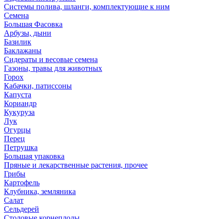
Системы полива, шланги, комплектующие к ним
Семена
Большая Фасовка
Арбузы, дыни
Базилик
Баклажаны
Сидераты и весовые семена
Газоны, травы для животных
Горох
Кабачки, патиссоны
Капуста
Кориандр
Кукуруза
Лук
Огурцы
Перец
Петрушка
Большая упаковка
Пряные и лекарственные растения, прочее
Грибы
Картофель
Клубника, земляника
Салат
Сельдерей
Столовые корнеплоды