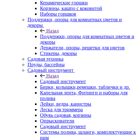
Керамические горшки
Корзины, кашпо с коковитой
Наборы горшков
Поддержки, опоры для комнатных цветов и
декоры
Назад
Поддержки, опоры для комнатных цветов и
декоры
Держатели, опоры, решетки для цветов
Стикеры, декоры
Садовая техника
Пруды, бассейны
Садовый инструмент
Назад
Садовый инструмент
Бирки, колышки,ремешки, таблички и др.
Капельная лента, Фитинги и наборы для
полива
Лейки, ведра, канистры
Леска для триммера
Обувь садовая, корзины
Опрыскиватели
Садовый инструмент
Системы полива, шланги, комплектующие к
ним