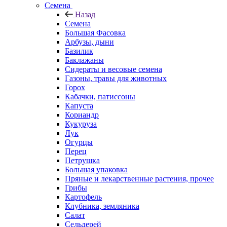
Семена
Назад
Семена
Большая Фасовка
Арбузы, дыни
Базилик
Баклажаны
Сидераты и весовые семена
Газоны, травы для животных
Горох
Кабачки, патиссоны
Капуста
Кориандр
Кукуруза
Лук
Огурцы
Перец
Петрушка
Большая упаковка
Пряные и лекарственные растения, прочее
Грибы
Картофель
Клубника, земляника
Салат
Сельдерей