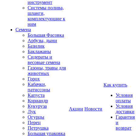
инструмент
Системы полива,
шланги,
комплектующие к
ним
Семена
Большая Фасовка
Арбузы, дыни
Базилик
Баклажаны
Сидераты и
весовые семена
Газоны, травы для
животных
Горох
Кабачки,
Как купить
патиссоны
Капуста
Условия
Кориандр
оплаты
Кукуруза
Условия
Акции
Новости
Лук
доставки
Огурцы
Гарантия
Перец
и
Петрушка
возврат
Большая упаковка