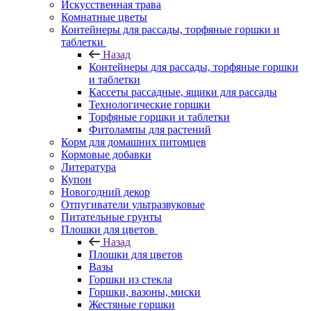
Искусственная трава
Комнатные цветы
Контейнеры для рассады, торфяные горшки и
таблетки
Назад
Контейнеры для рассады, торфяные горшки
и таблетки
Кассеты рассадные, ящики для рассады
Технологические горшки
Торфяные горшки и таблетки
Фитолампы для растений
Корм для домашних питомцев
Кормовые добавки
Литература
Купон
Новогодний декор
Отпугиватели ультразвуковые
Питательные грунты
Плошки для цветов
Назад
Плошки для цветов
Вазы
Горшки из стекла
Горшки, вазоны, миски
Жестяные горшки