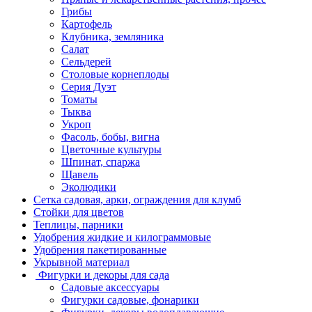
Грибы
Картофель
Клубника, земляника
Салат
Сельдерей
Столовые корнеплоды
Серия Дуэт
Томаты
Тыква
Укроп
Фасоль, бобы, вигна
Цветочные культуры
Шпинат, спаржа
Щавель
Эколюдики
Сетка садовая, арки, ограждения для клумб
Стойки для цветов
Теплицы, парники
Удобрения жидкие и килограммовые
Удобрения пакетированные
Укрывной материал
Фигурки и декоры для сада
Садовые аксессуары
Фигурки садовые, фонарики