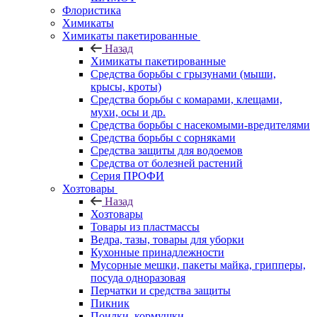
Флористика
Химикаты
Химикаты пакетированные
Назад
Химикаты пакетированные
Средства борьбы с грызунами (мыши,
крысы, кроты)
Средства борьбы с комарами, клещами,
мухи, осы и др.
Средства борьбы с насекомыми-вредителями
Средства борьбы с сорняками
Средства защиты для водоемов
Средства от болезней растений
Серия ПРОФИ
Хозтовары
Назад
Хозтовары
Товары из пластмассы
Ведра, тазы, товары для уборки
Кухонные принадлежности
Мусорные мешки, пакеты майка, грипперы,
посуда одноразовая
Перчатки и средства защиты
Пикник
Поилки, кормушки