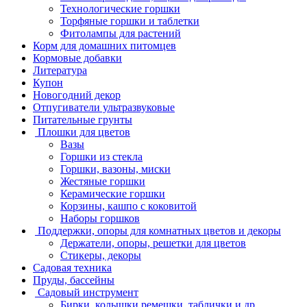
Технологические горшки
Торфяные горшки и таблетки
Фитолампы для растений
Корм для домашних питомцев
Кормовые добавки
Литература
Купон
Новогодний декор
Отпугиватели ультразвуковые
Питательные грунты
Плошки для цветов
Вазы
Горшки из стекла
Горшки, вазоны, миски
Жестяные горшки
Керамические горшки
Корзины, кашпо с коковитой
Наборы горшков
Поддержки, опоры для комнатных цветов и декоры
Держатели, опоры, решетки для цветов
Стикеры, декоры
Садовая техника
Пруды, бассейны
Садовый инструмент
Бирки, колышки,ремешки, таблички и др.