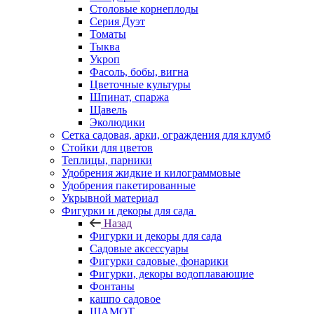
Столовые корнеплоды
Серия Дуэт
Томаты
Тыква
Укроп
Фасоль, бобы, вигна
Цветочные культуры
Шпинат, спаржа
Щавель
Эколюдики
Сетка садовая, арки, ограждения для клумб
Стойки для цветов
Теплицы, парники
Удобрения жидкие и килограммовые
Удобрения пакетированные
Укрывной материал
Фигурки и декоры для сада
Назад
Фигурки и декоры для сада
Садовые аксессуары
Фигурки садовые, фонарики
Фигурки, декоры водоплавающие
Фонтаны
кашпо садовое
ШАМОТ