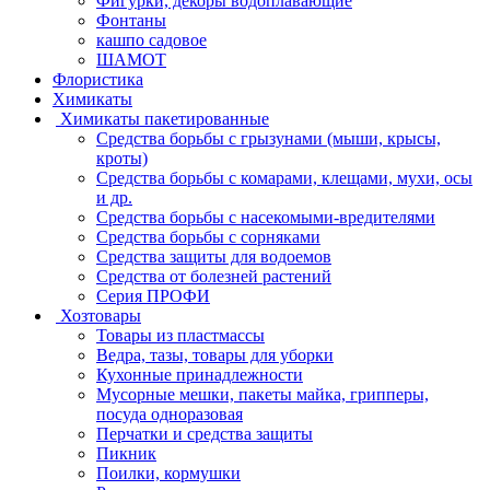
Фигурки, декоры водоплавающие
Фонтаны
кашпо садовое
ШАМОТ
Флористика
Химикаты
Химикаты пакетированные
Средства борьбы с грызунами (мыши, крысы,
кроты)
Средства борьбы с комарами, клещами, мухи, осы
и др.
Средства борьбы с насекомыми-вредителями
Средства борьбы с сорняками
Средства защиты для водоемов
Средства от болезней растений
Серия ПРОФИ
Хозтовары
Товары из пластмассы
Ведра, тазы, товары для уборки
Кухонные принадлежности
Мусорные мешки, пакеты майка, грипперы,
посуда одноразовая
Перчатки и средства защиты
Пикник
Поилки, кормушки