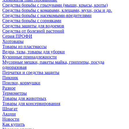
Средства борьбы с грызунами (мыши, крысы, кроты)
Средства борьбы с комарами, клещами, мухи, осы и др.
Средства борьбы с насекомыми-вредителями
Средства борьбы с сорняками
Средства защиты для водоемов
Средства от болезней растений
Серия ПРОФИ
Хозтовары
Товары из пластмассы
Ведра, тазы, товары для уборки
Кухонные принадлежности
Мусорные мешки, пакеты майка, грипперы, посуда
одноразовая
Перчатки и средства защиты
Пикник
Поилки, кормушки
Разное
Термометры
Товары для животных
Товары для консервирования
Шпагат
Акции
Новости
Как купить