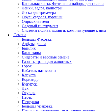
Капельная лента, Фитинги и наборы для полива
Лейки, ведра, канистры
Леска для триммера
Обувь садовая, корзины
Опрыскиватели
Садовый инструмент
Системы полива, шланги, комплектующие к ним
Семена
Большая Фасовка
Арбузы, дыни
Базилик
Баклажаны
Сидераты и весовые семена
Газоны, травы для животных
Горох
Кабачки, патиссоны
Капуста
Кориандр
Кукуруза
Лук
Огурцы
Перец
Петрушка
Большая упаковка
Пряные и лекарственные растения, прочее