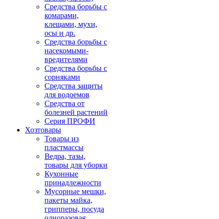
Средства борьбы с
комарами,
клещами, мухи,
осы и др.
Средства борьбы с
насекомыми-
вредителями
Средства борьбы с
сорняками
Средства защиты
для водоемов
Средства от
болезней растений
Серия ПРОФИ
Хозтовары
Товары из
пластмассы
Ведра, тазы,
товары для уборки
Кухонные
принадлежности
Мусорные мешки,
пакеты майка,
грипперы, посуда
одноразовая