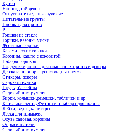
Купон
Новогодний декор
Отпугиватели ультразвуковые
Питательные грунты
Плошки для цветов
Вазы
Горшки из стекла
Горшки, вазоны, миски
Жестяные горшки
Керамические горшки
Корзины, кашпо с коковитой
Наборы горшков
Поддержки, опоры для комнатных цветов и декоры
Держатели, опоры, решетки для цветов
Стикеры, декоры
Садовая техника
Пруды, бассейны
Садовый инструмент
Бирки, колышки,ремешки, таблички и др.
Капельная лента, Фитинги и наборы для полива
Лейки, ведра, канистры
Леска для триммера
Обувь садовая, корзины
Опрыскиватели
Садовый инструмент