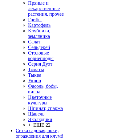
Пряные и
лекарственные
растения, прочее
Грибы
Картофель
Клубника,
земляника
Салат
Сельдерей
Столовые
корнеплоды
Серия Дуэт
Томаты
Тыква
Укроп
Фасоль, бобы,
вигна
Цветочные
культуры
Шпинат, спаржа
Щавель
Эколюдики
+ ЕЩЕ 22
Сетка садовая, арки,
ограждения для клумб