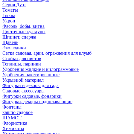
Серия Дуэт
Томаты
Тыква
Укроп
Фасоль, бобы, вигна
Цветочные культуры
Шпинат, спаржа
Щавель
Эколюдики
Сетка садовая, арки, ограждения для клумб
Стойки для цветов
Теплицы, парники
Удобрения жидкие и килограммовые
Удобрения пакетированные
Укрывной материал
Фигурки и декоры для сада
Садовые аксессуары
Фигурки садовые, фонарики
Фигурки, декоры водоплавающие
Фонтаны
кашпо садовое
ШАМОТ
Флористика
Химикаты
Химикаты пакетированные