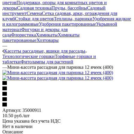
цветов
Поддержки, опоры для комнатных цветов и
декоры
Садовая техника
Пруды, бассейны
Садовый
инструмент
Семена
Сетка садовая, арки, ограждения для
клумб
Стойки для цветов
Теплицы, парники
Удобрения жидкие
и килограммовые
Удобрения пакетированные
Укрывной
материал
Фигурки и декоры для
сада
Флористика
Химикаты
Химикаты
пакетированные
Хозтовары
—
Кассеты рассадные, ящики для рассады
Технологические горшки
Торфяные горшки и
таблетки
Фитолампы для растений
—
Мини-кассета рассадная для парника 12 ячеек (400)
Артикул:
35000911
10.50
руб.
/шт
Цена указана без учета НДС
Нет в наличии
Описание