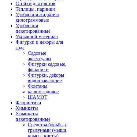
Стойки для цветов
Теплицы, парники
Удобрения жидкие и
килограммовые
Удобрения
пакетированные
Укрывной материал
Фигурки и декоры для
сада
Садовые
аксессуары
Фигурки садовые,
фонарики
Фигурки, декоры
водоплавающие
Фонтаны
кашпо садовое
ШАМОТ
Флористика
Химикаты
Химикаты
пакетированные
Средства борьбы с
грызунами (мыши,
крысы, кроты)