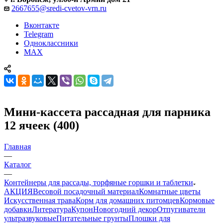
2667655@sredi-cvetov-vrn.ru
Вконтакте
Telegram
Одноклассники
MAX
Мини-кассета рассадная для парника
12 ячеек (400)
Главная
—
Каталог
—
Контейнеры для рассады, торфяные горшки и таблетки
АКЦИЯ
Весовой посадочный материал
Комнатные цветы
Искусственная трава
Корм для домашних питомцев
Кормовые
добавки
Литература
Купон
Новогодний декор
Отпугиватели
ультразвуковые
Питательные грунты
Плошки для