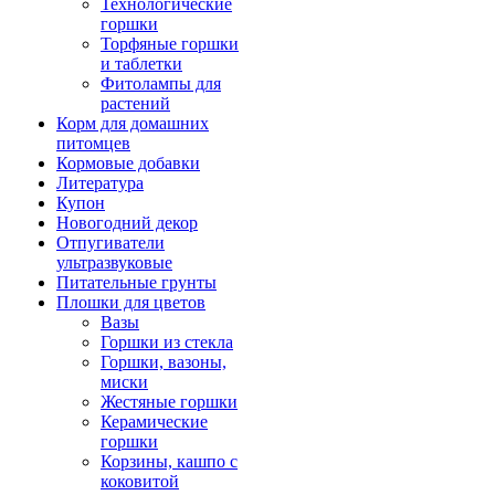
Технологические
горшки
Торфяные горшки
и таблетки
Фитолампы для
растений
Корм для домашних
питомцев
Кормовые добавки
Литература
Купон
Новогодний декор
Отпугиватели
ультразвуковые
Питательные грунты
Плошки для цветов
Вазы
Горшки из стекла
Горшки, вазоны,
миски
Жестяные горшки
Керамические
горшки
Корзины, кашпо с
коковитой