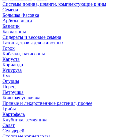
Системы полива, шланги, комплектующие к ним
Семена
Большая Фасовка
Арбузы, дыни
Базилик
Баклажаны
Сидераты и весовые семена
Газоны, травы для животных
Горох
Кабачки, патиссоны
Капуста
Кориандр
Кукуруза
Лук
Огурцы
Перец
Петрушка
Большая упаковка
Пряные и лекарственные растения, прочее
Грибы
Картофель
Клубника, земляника
Салат
Сельдерей
Столовые корнеплоды