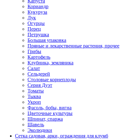
Капуста
Кориандр
Кукуруза
Лук
Огурцы
Перец
Петрушка
Большая упаковка
Пряные и лекарственные растения, прочее
Грибы
Картофель
Клубника, земляника
Салат
Сельдерей
Столовые корнеплоды
Серия Дуэт
Томаты
Тыква
Укроп
Фасоль, бобы, вигна
Цветочные культуры
Шпинат, спаржа
Щавель
Эколюдики
Сетка садовая, арки, ограждения для клумб