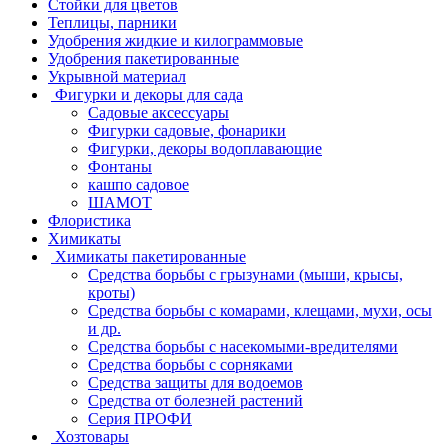
Стойки для цветов
Теплицы, парники
Удобрения жидкие и килограммовые
Удобрения пакетированные
Укрывной материал
Фигурки и декоры для сада
Садовые аксессуары
Фигурки садовые, фонарики
Фигурки, декоры водоплавающие
Фонтаны
кашпо садовое
ШАМОТ
Флористика
Химикаты
Химикаты пакетированные
Средства борьбы с грызунами (мыши, крысы,
кроты)
Средства борьбы с комарами, клещами, мухи, осы
и др.
Средства борьбы с насекомыми-вредителями
Средства борьбы с сорняками
Средства защиты для водоемов
Средства от болезней растений
Серия ПРОФИ
Хозтовары