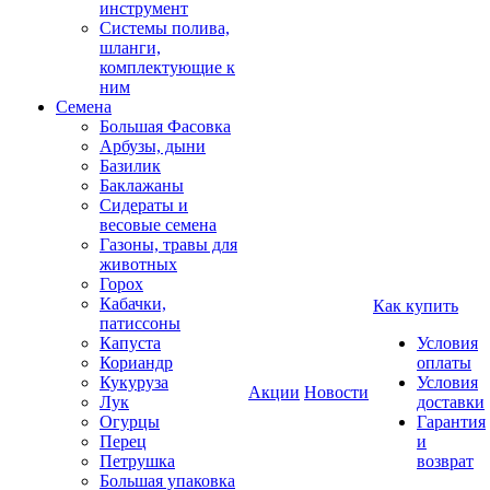
инструмент
Системы полива,
шланги,
комплектующие к
ним
Семена
Большая Фасовка
Арбузы, дыни
Базилик
Баклажаны
Сидераты и
весовые семена
Газоны, травы для
животных
Горох
Кабачки,
Как купить
патиссоны
Капуста
Условия
Кориандр
оплаты
Кукуруза
Условия
Акции
Новости
Лук
доставки
Огурцы
Гарантия
Перец
и
Петрушка
возврат
Большая упаковка