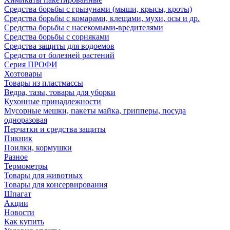
Средства борьбы с грызунами (мыши, крысы, кроты)
Средства борьбы с комарами, клещами, мухи, осы и др.
Средства борьбы с насекомыми-вредителями
Средства борьбы с сорняками
Средства защиты для водоемов
Средства от болезней растений
Серия ПРОФИ
Хозтовары
Товары из пластмассы
Ведра, тазы, товары для уборки
Кухонные принадлежности
Мусорные мешки, пакеты майка, грипперы, посуда
одноразовая
Перчатки и средства защиты
Пикник
Поилки, кормушки
Разное
Термометры
Товары для животных
Товары для консервирования
Шпагат
Акции
Новости
Как купить