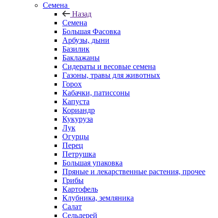
Семена
Назад
Семена
Большая Фасовка
Арбузы, дыни
Базилик
Баклажаны
Сидераты и весовые семена
Газоны, травы для животных
Горох
Кабачки, патиссоны
Капуста
Кориандр
Кукуруза
Лук
Огурцы
Перец
Петрушка
Большая упаковка
Пряные и лекарственные растения, прочее
Грибы
Картофель
Клубника, земляника
Салат
Сельдерей