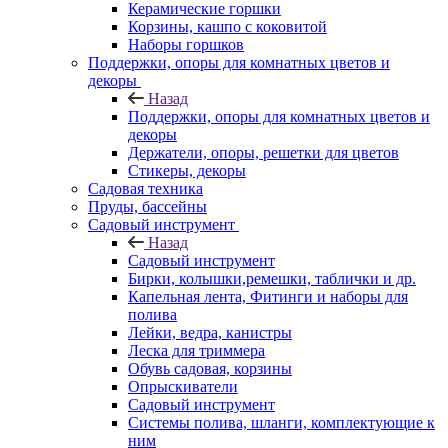
Керамические горшки
Корзины, кашпо с коковитой
Наборы горшков
Поддержки, опоры для комнатных цветов и
декоры
Назад
Поддержки, опоры для комнатных цветов и
декоры
Держатели, опоры, решетки для цветов
Стикеры, декоры
Садовая техника
Пруды, бассейны
Садовый инструмент
Назад
Садовый инструмент
Бирки, колышки,ремешки, таблички и др.
Капельная лента, Фитинги и наборы для
полива
Лейки, ведра, канистры
Леска для триммера
Обувь садовая, корзины
Опрыскиватели
Садовый инструмент
Системы полива, шланги, комплектующие к
ним