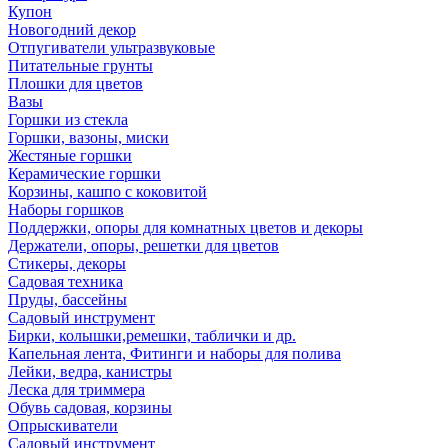
Купон
Новогодний декор
Отпугиватели ультразвуковые
Питательные грунты
Плошки для цветов
Вазы
Горшки из стекла
Горшки, вазоны, миски
Жестяные горшки
Керамические горшки
Корзины, кашпо с коковитой
Наборы горшков
Поддержки, опоры для комнатных цветов и декоры
Держатели, опоры, решетки для цветов
Стикеры, декоры
Садовая техника
Пруды, бассейны
Садовый инструмент
Бирки, колышки,ремешки, таблички и др.
Капельная лента, Фитинги и наборы для полива
Лейки, ведра, канистры
Леска для триммера
Обувь садовая, корзины
Опрыскиватели
Садовый инструмент