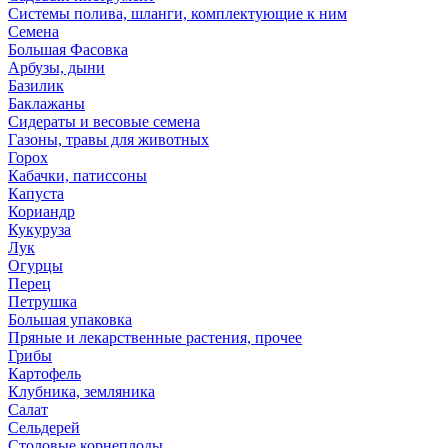
Системы полива, шланги, комплектующие к ним
Семена
Большая Фасовка
Арбузы, дыни
Базилик
Баклажаны
Сидераты и весовые семена
Газоны, травы для животных
Горох
Кабачки, патиссоны
Капуста
Кориандр
Кукуруза
Лук
Огурцы
Перец
Петрушка
Большая упаковка
Пряные и лекарственные растения, прочее
Грибы
Картофель
Клубника, земляника
Салат
Сельдерей
Столовые корнеплоды