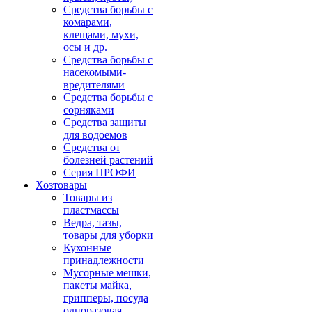
Средства борьбы с
комарами,
клещами, мухи,
осы и др.
Средства борьбы с
насекомыми-
вредителями
Средства борьбы с
сорняками
Средства защиты
для водоемов
Средства от
болезней растений
Серия ПРОФИ
Хозтовары
Товары из
пластмассы
Ведра, тазы,
товары для уборки
Кухонные
принадлежности
Мусорные мешки,
пакеты майка,
грипперы, посуда
одноразовая