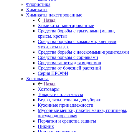
Флористика
Химикаты
Химикаты пакетированные
Назад
Химикаты пакетированные
Средства борьбы с грызунами (мыши,
крысы, кроты)
Средства борьбы с комарами, клещами,
мухи, осы и др.
Средства борьбы с насекомыми-вредителями
Средства борьбы с сорняками
Средства защиты для водоемов
Средства от болезней растений
Серия ПРОФИ
Хозтовары
Назад
Хозтовары
Товары из пластмассы
Ведра, тазы, товары для уборки
Кухонные принадлежности
Мусорные мешки, пакеты майка, грипперы,
посуда одноразовая
Перчатки и средства защиты
Пикник
Поилки, кормушки