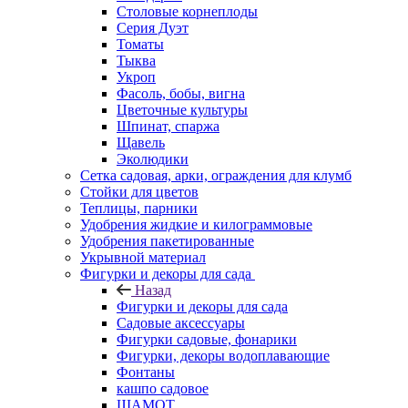
Столовые корнеплоды
Серия Дуэт
Томаты
Тыква
Укроп
Фасоль, бобы, вигна
Цветочные культуры
Шпинат, спаржа
Щавель
Эколюдики
Сетка садовая, арки, ограждения для клумб
Стойки для цветов
Теплицы, парники
Удобрения жидкие и килограммовые
Удобрения пакетированные
Укрывной материал
Фигурки и декоры для сада
Назад
Фигурки и декоры для сада
Садовые аксессуары
Фигурки садовые, фонарики
Фигурки, декоры водоплавающие
Фонтаны
кашпо садовое
ШАМОТ