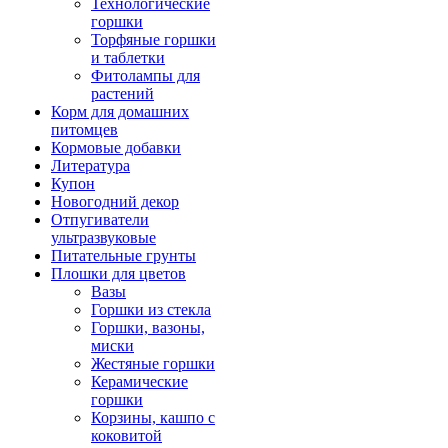
Технологические
горшки
Торфяные горшки
и таблетки
Фитолампы для
растений
Корм для домашних
питомцев
Кормовые добавки
Литература
Купон
Новогодний декор
Отпугиватели
ультразвуковые
Питательные грунты
Плошки для цветов
Вазы
Горшки из стекла
Горшки, вазоны,
миски
Жестяные горшки
Керамические
горшки
Корзины, кашпо с
коковитой