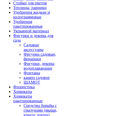
Стойки для цветов
Теплицы, парники
Удобрения жидкие и
килограммовые
Удобрения
пакетированные
Укрывной материал
Фигурки и декоры для
сада
Садовые
аксессуары
Фигурки садовые,
фонарики
Фигурки, декоры
водоплавающие
Фонтаны
кашпо садовое
ШАМОТ
Флористика
Химикаты
Химикаты
пакетированные
Средства борьбы с
грызунами (мыши,
крысы, кроты)