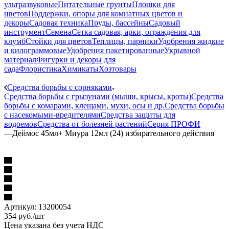
ультразвуковые
Питательные грунты
Плошки для
цветов
Поддержки, опоры для комнатных цветов и
декоры
Садовая техника
Пруды, бассейны
Садовый
инструмент
Семена
Сетка садовая, арки, ограждения для
клумб
Стойки для цветов
Теплицы, парники
Удобрения жидкие
и килограммовые
Удобрения пакетированные
Укрывной
материал
Фигурки и декоры для
сада
Флористика
Химикаты
Хозтовары
—
Средства борьбы с сорняками
Средства борьбы с грызунами (мыши, крысы, кроты)
Средства
борьбы с комарами, клещами, мухи, осы и др.
Средства борьбы
с насекомыми-вредителями
Средства защиты для
водоемов
Средства от болезней растений
Серия ПРОФИ
—
Деймос 45мл+ Миура 12мл (24) избирательного действия
Артикул:
13200054
354
руб.
/шт
Цена указана без учета НДС