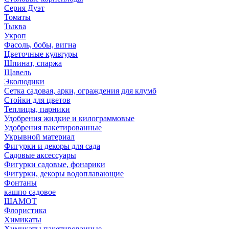
Серия Дуэт
Томаты
Тыква
Укроп
Фасоль, бобы, вигна
Цветочные культуры
Шпинат, спаржа
Щавель
Эколюдики
Сетка садовая, арки, ограждения для клумб
Стойки для цветов
Теплицы, парники
Удобрения жидкие и килограммовые
Удобрения пакетированные
Укрывной материал
Фигурки и декоры для сада
Садовые аксессуары
Фигурки садовые, фонарики
Фигурки, декоры водоплавающие
Фонтаны
кашпо садовое
ШАМОТ
Флористика
Химикаты
Химикаты пакетированные