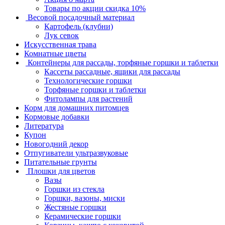
Товары по акции скидка 10%
Весовой посадочный материал
Картофель (клубни)
Лук севок
Искусственная трава
Комнатные цветы
Контейнеры для рассады, торфяные горшки и таблетки
Кассеты рассадные, ящики для рассады
Технологические горшки
Торфяные горшки и таблетки
Фитолампы для растений
Корм для домашних питомцев
Кормовые добавки
Литература
Купон
Новогодний декор
Отпугиватели ультразвуковые
Питательные грунты
Плошки для цветов
Вазы
Горшки из стекла
Горшки, вазоны, миски
Жестяные горшки
Керамические горшки