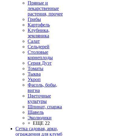
Пряные и
лекарственные
растения, прочее
Грибы
Картофель
Клубника,
земляника
Салат
Сельдерей
Столовые
корнеплоды
Серия Дуэт
Томаты
Тыква
Укроп
Фасоль, бобы,
вигна
Цветочные
культуры
Шпинат, спаржа
Щавель
Эколюдики
+ ЕЩЕ 22
Сетка садовая, арки,
ограждения для клумб