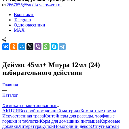
2667655@sredi-cvetov-vrn.ru
Вконтакте
Telegram
Одноклассники
MAX
Деймос 45мл+ Миура 12мл (24)
избирательного действия
Главная
—
Каталог
—
Химикаты пакетированные
АКЦИЯ
Весовой посадочный материал
Комнатные цветы
Искусственная трава
Контейнеры для рассады, торфяные
горшки и таблетки
Корм для домашних питомцев
Кормовые
добавки
Литература
Купон
Новогодний декор
Отпугиватели