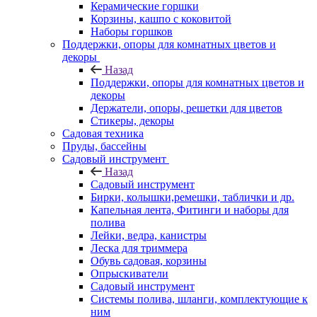
Керамические горшки
Корзины, кашпо с коковитой
Наборы горшков
Поддержки, опоры для комнатных цветов и
декоры
Назад
Поддержки, опоры для комнатных цветов и
декоры
Держатели, опоры, решетки для цветов
Стикеры, декоры
Садовая техника
Пруды, бассейны
Садовый инструмент
Назад
Садовый инструмент
Бирки, колышки,ремешки, таблички и др.
Капельная лента, Фитинги и наборы для
полива
Лейки, ведра, канистры
Леска для триммера
Обувь садовая, корзины
Опрыскиватели
Садовый инструмент
Системы полива, шланги, комплектующие к
ним