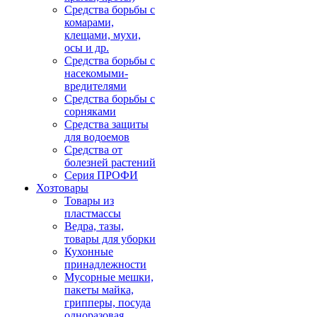
Средства борьбы с
комарами,
клещами, мухи,
осы и др.
Средства борьбы с
насекомыми-
вредителями
Средства борьбы с
сорняками
Средства защиты
для водоемов
Средства от
болезней растений
Серия ПРОФИ
Хозтовары
Товары из
пластмассы
Ведра, тазы,
товары для уборки
Кухонные
принадлежности
Мусорные мешки,
пакеты майка,
грипперы, посуда
одноразовая