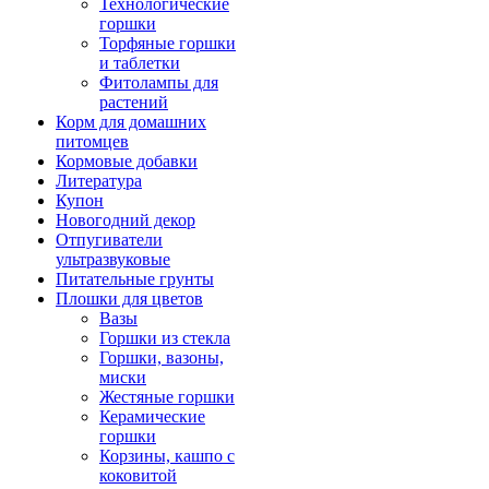
Технологические
горшки
Торфяные горшки
и таблетки
Фитолампы для
растений
Корм для домашних
питомцев
Кормовые добавки
Литература
Купон
Новогодний декор
Отпугиватели
ультразвуковые
Питательные грунты
Плошки для цветов
Вазы
Горшки из стекла
Горшки, вазоны,
миски
Жестяные горшки
Керамические
горшки
Корзины, кашпо с
коковитой