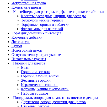
Искусственная трава
Комнатные цветы
Контейнеры для рассады, торфяные горшки и таблетки
Кассеты рассадные, ящики для рассады
Технологические горшки
Торфяные горшки и таблетки
Фитолампы для растений
Корм для домашних питомцев
Кормовые добавки
Литература
Купон
Новогодний декор
Отпугиватели ультразвуковые
Питательные грунты
Плошки для цветов
Вазы
Горшки из стекла
Горшки, вазоны, миски
Жестяные горшки
Керамические горшки
Корзины, кашпо с коковитой
Наборы горшков
Поддержки, опоры для комнатных цветов и декоры
Держатели, опоры, решетки для цветов
Стикеры, декоры