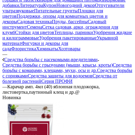
добавки
Литература
Купон
Новогодний декор
Отпугиватели
ультразвуковые
Питательные грунты
Плошки для
цветов
Поддержки, опоры для комнатных цветов и
декоры
Садовая техника
Пруды, бассейны
Садовый
инструмент
Семена
Сетка садовая, арки, ограждения для
клумб
Стойки для цветов
Теплицы, парники
Удобрения жидкие
и килограммовые
Удобрения пакетированные
Укрывной
материал
Фигурки и декоры для
сада
Флористика
Химикаты
Хозтовары
—
Средства борьбы с насекомыми-вредителями
Средства борьбы с грызунами (мыши, крысы, кроты)
Средства
борьбы с комарами, клещами, мухи, осы и др.
Средства борьбы
с сорняками
Средства защиты для водоемов
Средства от
болезней растений
Серия ПРОФИ
—
Карачар амп. 4мл (40) яблонная плодожорка,
листовертка,паутинный клещ и др.@
Новинка