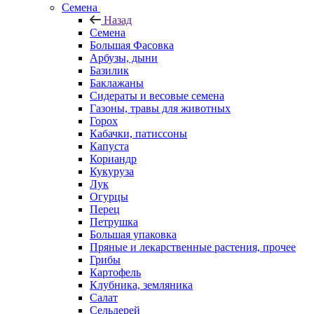
Семена
Назад
Семена
Большая Фасовка
Арбузы, дыни
Базилик
Баклажаны
Сидераты и весовые семена
Газоны, травы для животных
Горох
Кабачки, патиссоны
Капуста
Кориандр
Кукуруза
Лук
Огурцы
Перец
Петрушка
Большая упаковка
Пряные и лекарственные растения, прочее
Грибы
Картофель
Клубника, земляника
Салат
Сельдерей