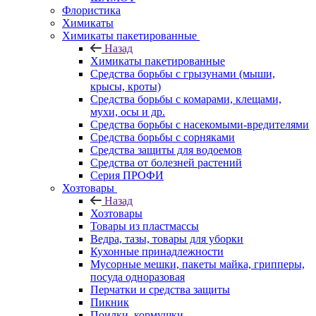
Флористика
Химикаты
Химикаты пакетированные
Назад
Химикаты пакетированные
Средства борьбы с грызунами (мыши,
крысы, кроты)
Средства борьбы с комарами, клещами,
мухи, осы и др.
Средства борьбы с насекомыми-вредителями
Средства борьбы с сорняками
Средства защиты для водоемов
Средства от болезней растений
Серия ПРОФИ
Хозтовары
Назад
Хозтовары
Товары из пластмассы
Ведра, тазы, товары для уборки
Кухонные принадлежности
Мусорные мешки, пакеты майка, грипперы,
посуда одноразовая
Перчатки и средства защиты
Пикник
Поилки, кормушки