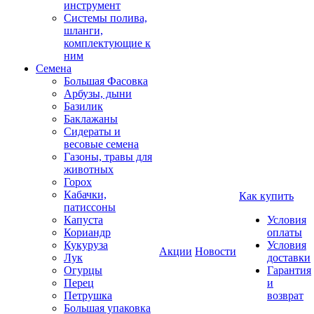
инструмент
Системы полива,
шланги,
комплектующие к
ним
Семена
Большая Фасовка
Арбузы, дыни
Базилик
Баклажаны
Сидераты и
весовые семена
Газоны, травы для
животных
Горох
Кабачки,
Как купить
патиссоны
Капуста
Условия
Кориандр
оплаты
Кукуруза
Условия
Акции
Новости
Лук
доставки
Огурцы
Гарантия
Перец
и
Петрушка
возврат
Большая упаковка