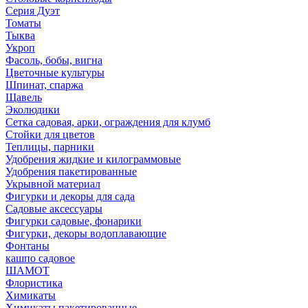
Серия Дуэт
Томаты
Тыква
Укроп
Фасоль, бобы, вигна
Цветочные культуры
Шпинат, спаржа
Щавель
Эколюдики
Сетка садовая, арки, ограждения для клумб
Стойки для цветов
Теплицы, парники
Удобрения жидкие и килограммовые
Удобрения пакетированные
Укрывной материал
Фигурки и декоры для сада
Садовые аксессуары
Фигурки садовые, фонарики
Фигурки, декоры водоплавающие
Фонтаны
кашпо садовое
ШАМОТ
Флористика
Химикаты
Химикаты пакетированные