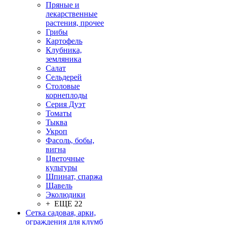
Пряные и
лекарственные
растения, прочее
Грибы
Картофель
Клубника,
земляника
Салат
Сельдерей
Столовые
корнеплоды
Серия Дуэт
Томаты
Тыква
Укроп
Фасоль, бобы,
вигна
Цветочные
культуры
Шпинат, спаржа
Щавель
Эколюдики
+ ЕЩЕ 22
Сетка садовая, арки,
ограждения для клумб