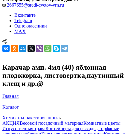
2667655@sredi-cvetov-vrn.ru
Вконтакте
Telegram
Одноклассники
MAX
Карачар амп. 4мл (40) яблонная
плодожорка, листовертка,паутинный
клещ и др.@
Главная
—
Каталог
—
Химикаты пакетированные
АКЦИЯ
Весовой посадочный материал
Комнатные цветы
Искусственная трава
Контейнеры для рассады, торфяные
горшки и таблетки
Корм для домашних питомцев
Кормовые