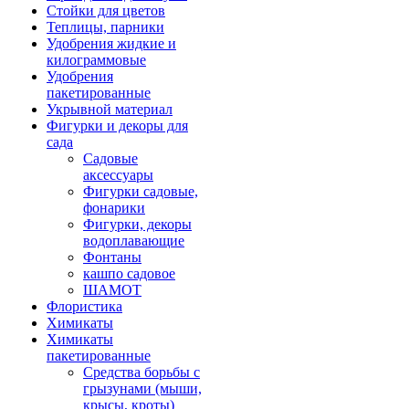
Стойки для цветов
Теплицы, парники
Удобрения жидкие и
килограммовые
Удобрения
пакетированные
Укрывной материал
Фигурки и декоры для
сада
Садовые
аксессуары
Фигурки садовые,
фонарики
Фигурки, декоры
водоплавающие
Фонтаны
кашпо садовое
ШАМОТ
Флористика
Химикаты
Химикаты
пакетированные
Средства борьбы с
грызунами (мыши,
крысы, кроты)