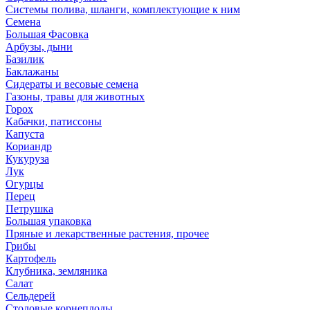
Системы полива, шланги, комплектующие к ним
Семена
Большая Фасовка
Арбузы, дыни
Базилик
Баклажаны
Сидераты и весовые семена
Газоны, травы для животных
Горох
Кабачки, патиссоны
Капуста
Кориандр
Кукуруза
Лук
Огурцы
Перец
Петрушка
Большая упаковка
Пряные и лекарственные растения, прочее
Грибы
Картофель
Клубника, земляника
Салат
Сельдерей
Столовые корнеплоды