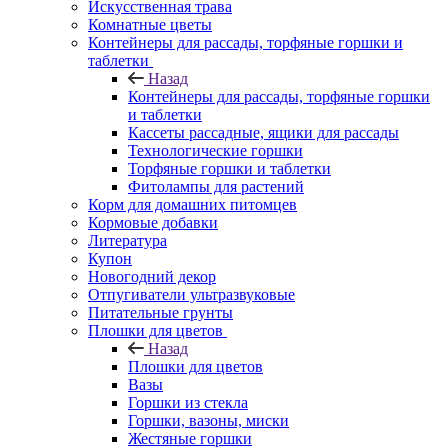
Искусственная трава
Комнатные цветы
Контейнеры для рассады, торфяные горшки и
таблетки
Назад
Контейнеры для рассады, торфяные горшки
и таблетки
Кассеты рассадные, ящики для рассады
Технологические горшки
Торфяные горшки и таблетки
Фитолампы для растений
Корм для домашних питомцев
Кормовые добавки
Литература
Купон
Новогодний декор
Отпугиватели ультразвуковые
Питательные грунты
Плошки для цветов
Назад
Плошки для цветов
Вазы
Горшки из стекла
Горшки, вазоны, миски
Жестяные горшки