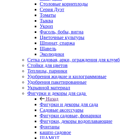
Столовые корнеплоды
Серия Дуэт
Томаты
Тыква
Укроп
Фасоль, бобы, вигна
Цветочные культуры
Шпинат, спаржа
Щавель
Эколюдики
Сетка садовая, арки, ограждения для клумб
Стойки для цветов
Теплицы, парники
Удобрения жидкие и килограммовые
Удобрения пакетированные
Укрывной материал
Фигурки и декоры для сада
Назад
Фигурки и декоры для сада
Садовые аксессуары
Фигурки садовые, фонарики
Фигурки, декоры водоплавающие
Фонтаны
кашпо садовое
ШАМОТ