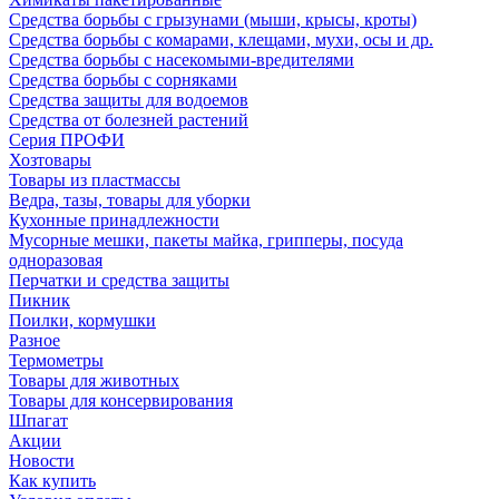
Средства борьбы с грызунами (мыши, крысы, кроты)
Средства борьбы с комарами, клещами, мухи, осы и др.
Средства борьбы с насекомыми-вредителями
Средства борьбы с сорняками
Средства защиты для водоемов
Средства от болезней растений
Серия ПРОФИ
Хозтовары
Товары из пластмассы
Ведра, тазы, товары для уборки
Кухонные принадлежности
Мусорные мешки, пакеты майка, грипперы, посуда
одноразовая
Перчатки и средства защиты
Пикник
Поилки, кормушки
Разное
Термометры
Товары для животных
Товары для консервирования
Шпагат
Акции
Новости
Как купить