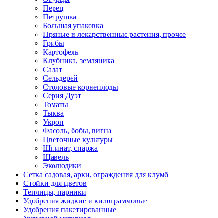
Перец
Петрушка
Большая упаковка
Пряные и лекарственные растения, прочее
Грибы
Картофель
Клубника, земляника
Салат
Сельдерей
Столовые корнеплоды
Серия Дуэт
Томаты
Тыква
Укроп
Фасоль, бобы, вигна
Цветочные культуры
Шпинат, спаржа
Щавель
Эколюдики
Сетка садовая, арки, ограждения для клумб
Стойки для цветов
Теплицы, парники
Удобрения жидкие и килограммовые
Удобрения пакетированные