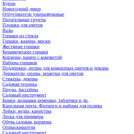
Купон
Новогодний декор
Отпугиватели ультразвуковые
Питательные грунты
Плошки для цветов
Вазы
Горшки из стекла
Горшки, вазоны, миски
Жестяные горшки
Керамические горшки
Корзины, кашпо с коковитой
Наборы горшков
Поддержки, опоры для комнатных цветов и декоры
Держатели, опоры, решетки для цветов
Стикеры, декоры
Садовая техника
Пруды, бассейны
Садовый инструмент
Бирки, колышки,ремешки, таблички и др.
Капельная лента, Фитинги и наборы для полива
Лейки, ведра, канистры
Леска для триммера
Обувь садовая, корзины
Опрыскиватели
Садовый инструмент