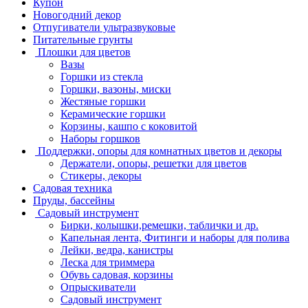
Купон
Новогодний декор
Отпугиватели ультразвуковые
Питательные грунты
Плошки для цветов
Вазы
Горшки из стекла
Горшки, вазоны, миски
Жестяные горшки
Керамические горшки
Корзины, кашпо с коковитой
Наборы горшков
Поддержки, опоры для комнатных цветов и декоры
Держатели, опоры, решетки для цветов
Стикеры, декоры
Садовая техника
Пруды, бассейны
Садовый инструмент
Бирки, колышки,ремешки, таблички и др.
Капельная лента, Фитинги и наборы для полива
Лейки, ведра, канистры
Леска для триммера
Обувь садовая, корзины
Опрыскиватели
Садовый инструмент