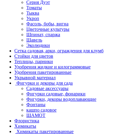
Серия Дуэт
Томаты
Тыква
Укроп
Фасоль, бобы, вигна
Цветочные культуры
Шпинат, спаржа
Щавель
Эколюдики
Сетка садовая, арки, ограждения для клумб
Стойки для цветов
Теплицы, парники
Удобрения жидкие и килограммовые
Удобрения пакетированные
Укрывной материал
Фигурки и декоры для сада
Садовые аксессуары
Фигурки садовые, фонарики
Фигурки, декоры водоплавающие
Фонтаны
кашпо садовое
ШАМОТ
Флористика
Химикаты
Химикаты пакетированные