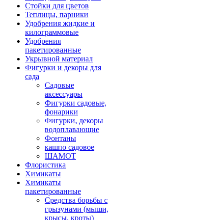
Стойки для цветов
Теплицы, парники
Удобрения жидкие и
килограммовые
Удобрения
пакетированные
Укрывной материал
Фигурки и декоры для
сада
Садовые
аксессуары
Фигурки садовые,
фонарики
Фигурки, декоры
водоплавающие
Фонтаны
кашпо садовое
ШАМОТ
Флористика
Химикаты
Химикаты
пакетированные
Средства борьбы с
грызунами (мыши,
крысы, кроты)