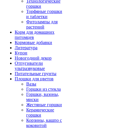
Технологические
горшки
Торфяные горшки
и таблетки
Фитолампы для
растений
Корм для домашних
питомцев
Кормовые добавки
Литература
Купон
Новогодний декор
Отпугиватели
ультразвуковые
Питательные грунты
Плошки для цветов
Вазы
Горшки из стекла
Горшки, вазоны,
миски
Жестяные горшки
Керамические
горшки
Корзины, кашпо с
коковитой