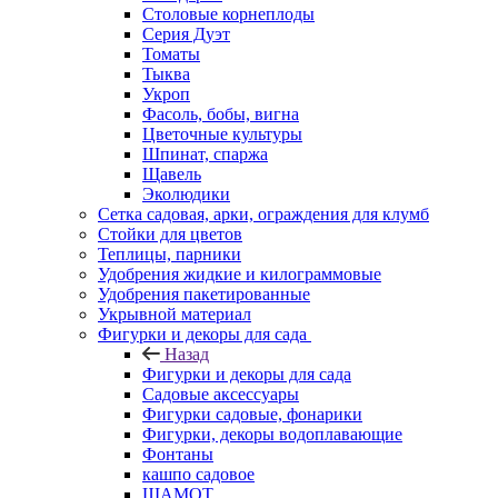
Столовые корнеплоды
Серия Дуэт
Томаты
Тыква
Укроп
Фасоль, бобы, вигна
Цветочные культуры
Шпинат, спаржа
Щавель
Эколюдики
Сетка садовая, арки, ограждения для клумб
Стойки для цветов
Теплицы, парники
Удобрения жидкие и килограммовые
Удобрения пакетированные
Укрывной материал
Фигурки и декоры для сада
Назад
Фигурки и декоры для сада
Садовые аксессуары
Фигурки садовые, фонарики
Фигурки, декоры водоплавающие
Фонтаны
кашпо садовое
ШАМОТ