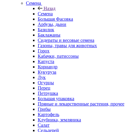
Семена
Назад
Семена
Большая Фасовка
Арбузы, дыни
Базилик
Баклажаны
Сидераты и весовые семена
Газоны, травы для животных
Горох
Кабачки, патиссоны
Капуста
Кориандр
Кукуруза
Лук
Огурцы
Перец
Петрушка
Большая упаковка
Пряные и лекарственные растения, прочее
Грибы
Картофель
Клубника, земляника
Салат
Сельдерей