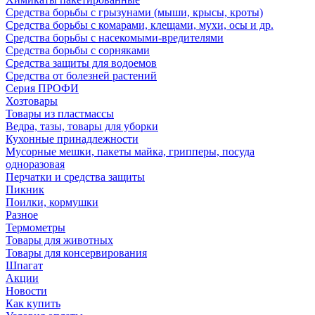
Средства борьбы с грызунами (мыши, крысы, кроты)
Средства борьбы с комарами, клещами, мухи, осы и др.
Средства борьбы с насекомыми-вредителями
Средства борьбы с сорняками
Средства защиты для водоемов
Средства от болезней растений
Серия ПРОФИ
Хозтовары
Товары из пластмассы
Ведра, тазы, товары для уборки
Кухонные принадлежности
Мусорные мешки, пакеты майка, грипперы, посуда
одноразовая
Перчатки и средства защиты
Пикник
Поилки, кормушки
Разное
Термометры
Товары для животных
Товары для консервирования
Шпагат
Акции
Новости
Как купить