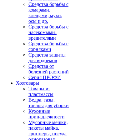
Средства борьбы с
комарами,
клещами, мухи,
осы и др.
Средства борьбы с
насекомыми-
вредителями
Средства борьбы с
сорняками
Средства защиты
для водоемов
Средства от
болезней растений
Серия ПРОФИ
Хозтовары
Товары из
пластмассы
Ведра, тазы,
товары для уборки
Кухонные
принадлежности
Мусорные мешки,
пакеты майка,
грипперы, посуда
одноразовая