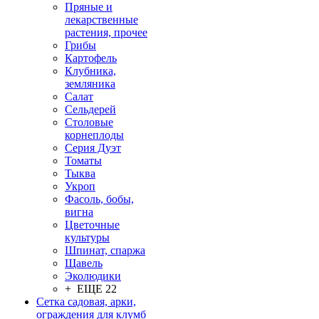
Пряные и
лекарственные
растения, прочее
Грибы
Картофель
Клубника,
земляника
Салат
Сельдерей
Столовые
корнеплоды
Серия Дуэт
Томаты
Тыква
Укроп
Фасоль, бобы,
вигна
Цветочные
культуры
Шпинат, спаржа
Щавель
Эколюдики
+ ЕЩЕ 22
Сетка садовая, арки,
ограждения для клумб