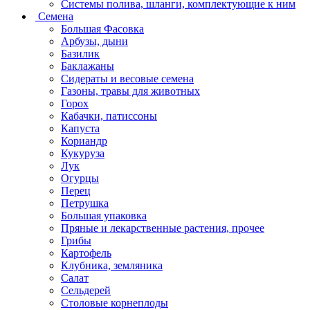
Системы полива, шланги, комплектующие к ним
Семена
Большая Фасовка
Арбузы, дыни
Базилик
Баклажаны
Сидераты и весовые семена
Газоны, травы для животных
Горох
Кабачки, патиссоны
Капуста
Кориандр
Кукуруза
Лук
Огурцы
Перец
Петрушка
Большая упаковка
Пряные и лекарственные растения, прочее
Грибы
Картофель
Клубника, земляника
Салат
Сельдерей
Столовые корнеплоды