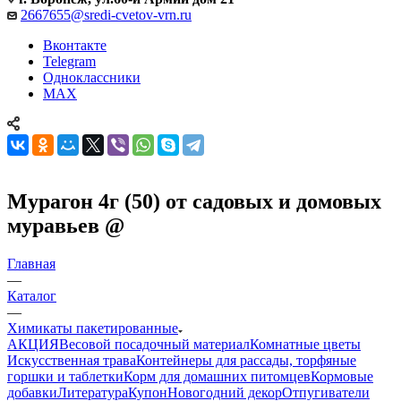
2667655@sredi-cvetov-vrn.ru
Вконтакте
Telegram
Одноклассники
MAX
Мурагон 4г (50) от садовых и домовых
муравьев @
Главная
—
Каталог
—
Химикаты пакетированные
АКЦИЯ
Весовой посадочный материал
Комнатные цветы
Искусственная трава
Контейнеры для рассады, торфяные
горшки и таблетки
Корм для домашних питомцев
Кормовые
добавки
Литература
Купон
Новогодний декор
Отпугиватели