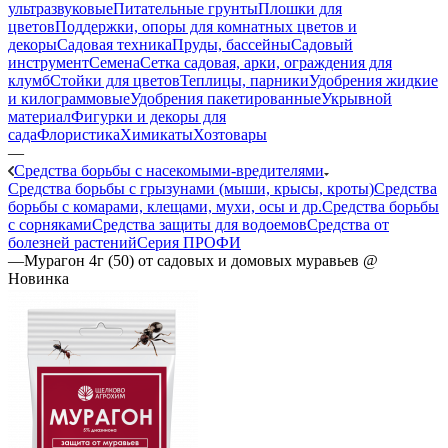
ультразвуковые
Питательные грунты
Плошки для
цветов
Поддержки, опоры для комнатных цветов и
декоры
Садовая техника
Пруды, бассейны
Садовый
инструмент
Семена
Сетка садовая, арки, ограждения для
клумб
Стойки для цветов
Теплицы, парники
Удобрения жидкие
и килограммовые
Удобрения пакетированные
Укрывной
материал
Фигурки и декоры для
сада
Флористика
Химикаты
Хозтовары
—
Средства борьбы с насекомыми-вредителями
Средства борьбы с грызунами (мыши, крысы, кроты)
Средства
борьбы с комарами, клещами, мухи, осы и др.
Средства борьбы
с сорняками
Средства защиты для водоемов
Средства от
болезней растений
Серия ПРОФИ
—
Мурагон 4г (50) от садовых и домовых муравьев @
Новинка