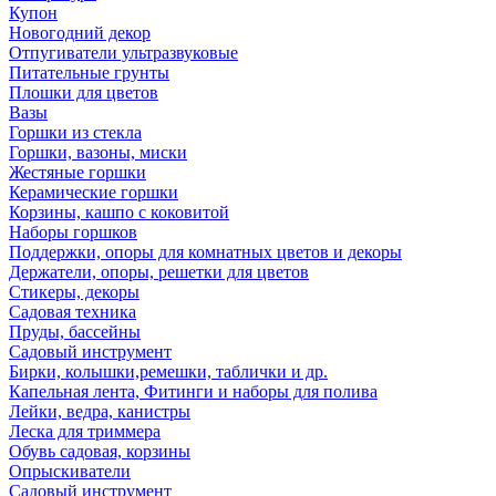
Купон
Новогодний декор
Отпугиватели ультразвуковые
Питательные грунты
Плошки для цветов
Вазы
Горшки из стекла
Горшки, вазоны, миски
Жестяные горшки
Керамические горшки
Корзины, кашпо с коковитой
Наборы горшков
Поддержки, опоры для комнатных цветов и декоры
Держатели, опоры, решетки для цветов
Стикеры, декоры
Садовая техника
Пруды, бассейны
Садовый инструмент
Бирки, колышки,ремешки, таблички и др.
Капельная лента, Фитинги и наборы для полива
Лейки, ведра, канистры
Леска для триммера
Обувь садовая, корзины
Опрыскиватели
Садовый инструмент