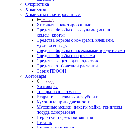
Флористика
Химикаты
Химикаты пакетированные
Назад
Химикаты пакетированные
Средства борьбы с грызунами (мыши,
крысы, кроты)
Средства борьбы с комарами, клещами,
мухи, осы и др.
Средства борьбы с насекомыми-вредителями
Средства борьбы с сорняками
Средства защиты для водоемов
Средства от болезней растений
Серия ПРОФИ
Хозтовары
Назад
Хозтовары
Товары из пластмассы
Ведра, тазы, товары для уборки
Кухонные принадлежности
Мусорные мешки, пакеты майка, грипперы,
посуда одноразовая
Перчатки и средства защиты
Пикник
Поилки, кормушки