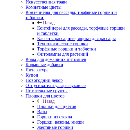
Искусственная трава
Комнатные цветы
Контейнеры для рассады, торфяные горшки и
таблетки
Назад
Контейнеры для рассады, торфяные горшки
и таблетки
Кассеты рассадные, ящики для рассады
Технологические горшки
Торфяные горшки и таблетки
Фитолампы для растений
Корм для домашних питомцев
Кормовые добавки
Литература
Купон
Новогодний декор
Отпугиватели ультразвуковые
Питательные грунты
Плошки для цветов
Назад
Плошки для цветов
Вазы
Горшки из стекла
Горшки, вазоны, миски
Жестяные горшки