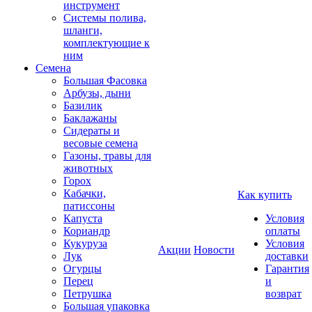
инструмент
Системы полива,
шланги,
комплектующие к
ним
Семена
Большая Фасовка
Арбузы, дыни
Базилик
Баклажаны
Сидераты и
весовые семена
Газоны, травы для
животных
Горох
Кабачки,
Как купить
патиссоны
Капуста
Условия
Кориандр
оплаты
Кукуруза
Условия
Акции
Новости
Лук
доставки
Огурцы
Гарантия
Перец
и
Петрушка
возврат
Большая упаковка