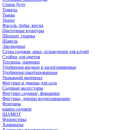
Серия Дуэт
Томаты
Тыква
Укроп
Фасоль, бобы, вигна
Цветочные культуры
Шпинат, спаржа
Щавель
Эколюдики
Сетка садовая, арки, ограждения для клумб
Стойки для цветов
Теплицы, парники
Удобрения жидкие и килограммовые
Удобрения пакетированные
Укрывной материал
Фигурки и декоры для сада
Садовые аксессуары
Фигурки садовые, фонарики
Фигурки, декоры водоплавающие
Фонтаны
кашпо садовое
ШАМОТ
Флористика
Химикаты
Химикаты пакетированные