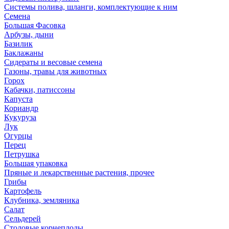
Системы полива, шланги, комплектующие к ним
Семена
Большая Фасовка
Арбузы, дыни
Базилик
Баклажаны
Сидераты и весовые семена
Газоны, травы для животных
Горох
Кабачки, патиссоны
Капуста
Кориандр
Кукуруза
Лук
Огурцы
Перец
Петрушка
Большая упаковка
Пряные и лекарственные растения, прочее
Грибы
Картофель
Клубника, земляника
Салат
Сельдерей
Столовые корнеплоды