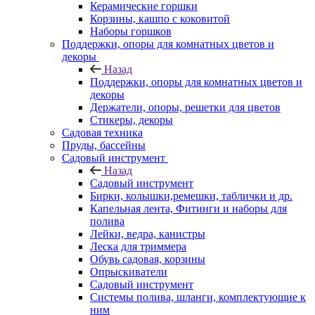
Керамические горшки
Корзины, кашпо с коковитой
Наборы горшков
Поддержки, опоры для комнатных цветов и
декоры
Назад
Поддержки, опоры для комнатных цветов и
декоры
Держатели, опоры, решетки для цветов
Стикеры, декоры
Садовая техника
Пруды, бассейны
Садовый инструмент
Назад
Садовый инструмент
Бирки, колышки,ремешки, таблички и др.
Капельная лента, Фитинги и наборы для
полива
Лейки, ведра, канистры
Леска для триммера
Обувь садовая, корзины
Опрыскиватели
Садовый инструмент
Системы полива, шланги, комплектующие к
ним