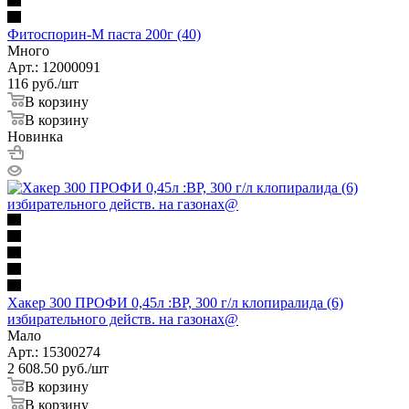
Фитоспорин-М паста 200г (40)
Много
Арт.: 12000091
116
руб.
/шт
В корзину
В корзину
Новинка
Хакер 300 ПРОФИ 0,45л :ВР, 300 г/л клопиралида (6)
избирательного действ. на газонах@
Мало
Арт.: 15300274
2 608.50
руб.
/шт
В корзину
В корзину