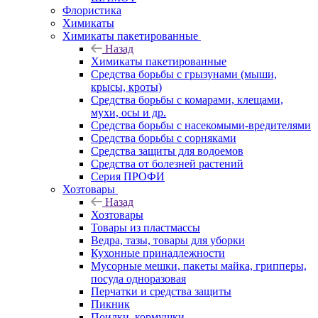
Флористика
Химикаты
Химикаты пакетированные
Назад
Химикаты пакетированные
Средства борьбы с грызунами (мыши,
крысы, кроты)
Средства борьбы с комарами, клещами,
мухи, осы и др.
Средства борьбы с насекомыми-вредителями
Средства борьбы с сорняками
Средства защиты для водоемов
Средства от болезней растений
Серия ПРОФИ
Хозтовары
Назад
Хозтовары
Товары из пластмассы
Ведра, тазы, товары для уборки
Кухонные принадлежности
Мусорные мешки, пакеты майка, грипперы,
посуда одноразовая
Перчатки и средства защиты
Пикник
Поилки, кормушки