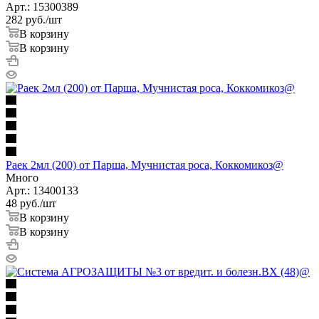
Арт.: 15300389
282
руб.
/шт
В корзину
В корзину
Раек 2мл (200) от Парша, Мучнистая роса, Коккомикоз@
Много
Арт.: 13400133
48
руб.
/шт
В корзину
В корзину