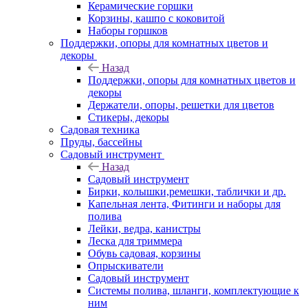
Керамические горшки
Корзины, кашпо с коковитой
Наборы горшков
Поддержки, опоры для комнатных цветов и
декоры
Назад
Поддержки, опоры для комнатных цветов и
декоры
Держатели, опоры, решетки для цветов
Стикеры, декоры
Садовая техника
Пруды, бассейны
Садовый инструмент
Назад
Садовый инструмент
Бирки, колышки,ремешки, таблички и др.
Капельная лента, Фитинги и наборы для
полива
Лейки, ведра, канистры
Леска для триммера
Обувь садовая, корзины
Опрыскиватели
Садовый инструмент
Системы полива, шланги, комплектующие к
ним