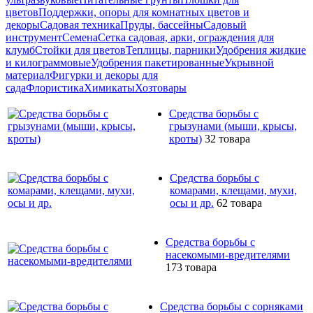
цветов
Поддержки, опоры для комнатных цветов и
декоры
Садовая техника
Пруды, бассейны
Садовый
инструмент
Семена
Сетка садовая, арки, ограждения для
клумб
Стойки для цветов
Теплицы, парники
Удобрения жидкие
и килограммовые
Удобрения пакетированные
Укрывной
материал
Фигурки и декоры для
сада
Флористика
Химикаты
Хозтовары
Средства борьбы с
грызунами (мыши, крысы,
кроты)
32 товара
Средства борьбы с
комарами, клещами, мухи,
осы и др.
62 товара
Средства борьбы с
насекомыми-вредителями
173 товара
Средства борьбы с сорняками