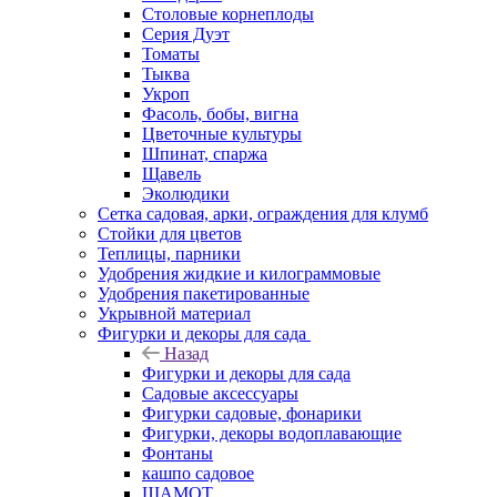
Столовые корнеплоды
Серия Дуэт
Томаты
Тыква
Укроп
Фасоль, бобы, вигна
Цветочные культуры
Шпинат, спаржа
Щавель
Эколюдики
Сетка садовая, арки, ограждения для клумб
Стойки для цветов
Теплицы, парники
Удобрения жидкие и килограммовые
Удобрения пакетированные
Укрывной материал
Фигурки и декоры для сада
Назад
Фигурки и декоры для сада
Садовые аксессуары
Фигурки садовые, фонарики
Фигурки, декоры водоплавающие
Фонтаны
кашпо садовое
ШАМОТ