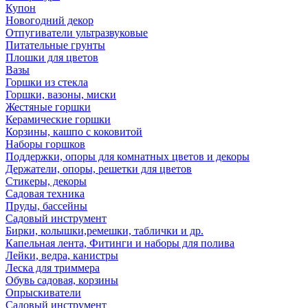
Купон
Новогодний декор
Отпугиватели ультразвуковые
Питательные грунты
Плошки для цветов
Вазы
Горшки из стекла
Горшки, вазоны, миски
Жестяные горшки
Керамические горшки
Корзины, кашпо с коковитой
Наборы горшков
Поддержки, опоры для комнатных цветов и декоры
Держатели, опоры, решетки для цветов
Стикеры, декоры
Садовая техника
Пруды, бассейны
Садовый инструмент
Бирки, колышки,ремешки, таблички и др.
Капельная лента, Фитинги и наборы для полива
Лейки, ведра, канистры
Леска для триммера
Обувь садовая, корзины
Опрыскиватели
Садовый инструмент