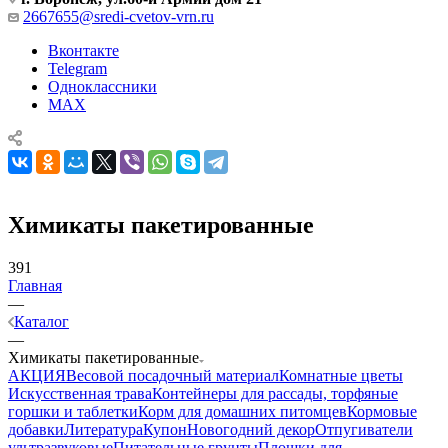
2667655@sredi-cvetov-vrn.ru
Вконтакте
Telegram
Одноклассники
MAX
Химикаты пакетированные
391
Главная
—
Каталог
—
Химикаты пакетированные
АКЦИЯ
Весовой посадочный материал
Комнатные цветы
Искусственная трава
Контейнеры для рассады, торфяные
горшки и таблетки
Корм для домашних питомцев
Кормовые
добавки
Литература
Купон
Новогодний декор
Отпугиватели
ультразвуковые
Питательные грунты
Плошки для