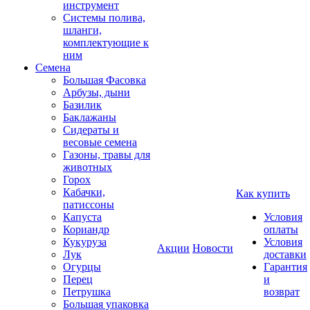
инструмент
Системы полива,
шланги,
комплектующие к
ним
Семена
Большая Фасовка
Арбузы, дыни
Базилик
Баклажаны
Сидераты и
весовые семена
Газоны, травы для
животных
Горох
Кабачки,
Как купить
патиссоны
Капуста
Условия
Кориандр
оплаты
Кукуруза
Условия
Акции
Новости
Лук
доставки
Огурцы
Гарантия
Перец
и
Петрушка
возврат
Большая упаковка