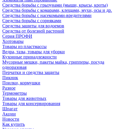
Средства борьбы с грызунами (мыши, крысы, кроты)
Средства борьбы с комарами, клещами, мухи, осы и др.
Средства борьбы с насекомыми-вредителями
Средства борьбы с сорняками
Средства защиты для водоемов
Средства от болезней растений
Серия ПРОФИ
Хозтовары
Товары из пластмассы
Ведра, тазы, товары для уборки
Кухонные принадлежности
Мусорные мешки, пакеты майка, грипперы, посуда
одноразовая
Перчатки и средства защиты
Пикник
Поилки, кормушки
Разное
Термометры
Товары для животных
Товары для консервирования
Шпагат
Акции
Новости
Как купить