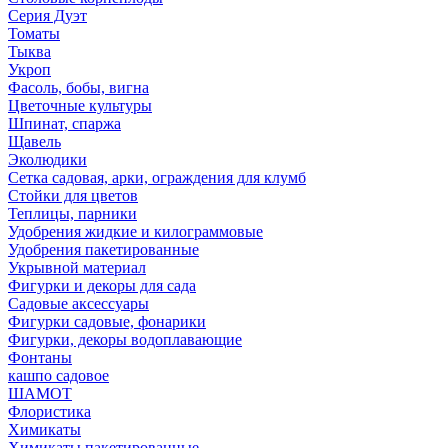
Серия Дуэт
Томаты
Тыква
Укроп
Фасоль, бобы, вигна
Цветочные культуры
Шпинат, спаржа
Щавель
Эколюдики
Сетка садовая, арки, ограждения для клумб
Стойки для цветов
Теплицы, парники
Удобрения жидкие и килограммовые
Удобрения пакетированные
Укрывной материал
Фигурки и декоры для сада
Садовые аксессуары
Фигурки садовые, фонарики
Фигурки, декоры водоплавающие
Фонтаны
кашпо садовое
ШАМОТ
Флористика
Химикаты
Химикаты пакетированные