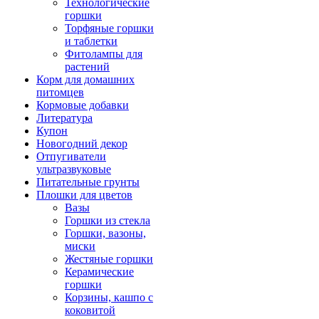
Технологические
горшки
Торфяные горшки
и таблетки
Фитолампы для
растений
Корм для домашних
питомцев
Кормовые добавки
Литература
Купон
Новогодний декор
Отпугиватели
ультразвуковые
Питательные грунты
Плошки для цветов
Вазы
Горшки из стекла
Горшки, вазоны,
миски
Жестяные горшки
Керамические
горшки
Корзины, кашпо с
коковитой