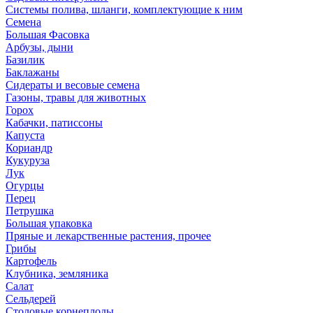
Системы полива, шланги, комплектующие к ним
Семена
Большая Фасовка
Арбузы, дыни
Базилик
Баклажаны
Сидераты и весовые семена
Газоны, травы для животных
Горох
Кабачки, патиссоны
Капуста
Кориандр
Кукуруза
Лук
Огурцы
Перец
Петрушка
Большая упаковка
Пряные и лекарственные растения, прочее
Грибы
Картофель
Клубника, земляника
Салат
Сельдерей
Столовые корнеплоды