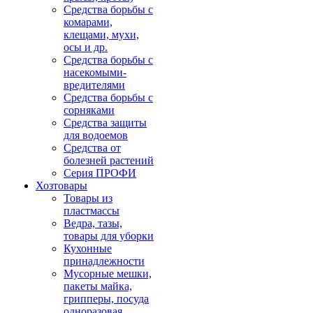
Средства борьбы с
комарами,
клещами, мухи,
осы и др.
Средства борьбы с
насекомыми-
вредителями
Средства борьбы с
сорняками
Средства защиты
для водоемов
Средства от
болезней растений
Серия ПРОФИ
Хозтовары
Товары из
пластмассы
Ведра, тазы,
товары для уборки
Кухонные
принадлежности
Мусорные мешки,
пакеты майка,
грипперы, посуда
одноразовая