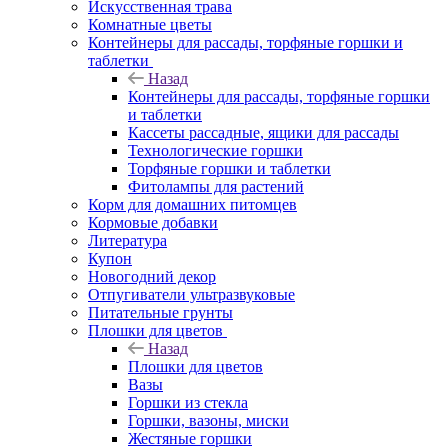
Искусственная трава
Комнатные цветы
Контейнеры для рассады, торфяные горшки и
таблетки
Назад
Контейнеры для рассады, торфяные горшки
и таблетки
Кассеты рассадные, ящики для рассады
Технологические горшки
Торфяные горшки и таблетки
Фитолампы для растений
Корм для домашних питомцев
Кормовые добавки
Литература
Купон
Новогодний декор
Отпугиватели ультразвуковые
Питательные грунты
Плошки для цветов
Назад
Плошки для цветов
Вазы
Горшки из стекла
Горшки, вазоны, миски
Жестяные горшки