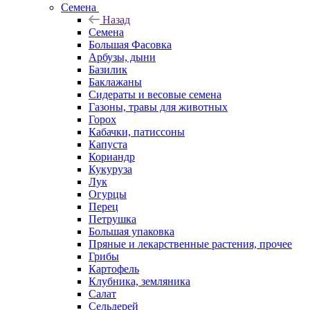
Семена
Назад
Семена
Большая Фасовка
Арбузы, дыни
Базилик
Баклажаны
Сидераты и весовые семена
Газоны, травы для животных
Горох
Кабачки, патиссоны
Капуста
Кориандр
Кукуруза
Лук
Огурцы
Перец
Петрушка
Большая упаковка
Пряные и лекарственные растения, прочее
Грибы
Картофель
Клубника, земляника
Салат
Сельдерей