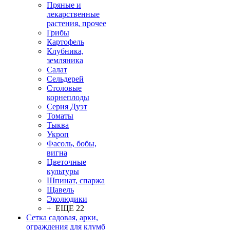
Пряные и
лекарственные
растения, прочее
Грибы
Картофель
Клубника,
земляника
Салат
Сельдерей
Столовые
корнеплоды
Серия Дуэт
Томаты
Тыква
Укроп
Фасоль, бобы,
вигна
Цветочные
культуры
Шпинат, спаржа
Щавель
Эколюдики
+ ЕЩЕ 22
Сетка садовая, арки,
ограждения для клумб