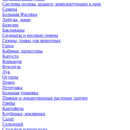
Системы полива, шланги, комплектующие к ним
Семена
Большая Фасовка
Арбузы, дыни
Базилик
Баклажаны
Сидераты и весовые семена
Газоны, травы для животных
Горох
Кабачки, патиссоны
Капуста
Кориандр
Кукуруза
Лук
Огурцы
Перец
Петрушка
Большая упаковка
Пряные и лекарственные растения, прочее
Грибы
Картофель
Клубника, земляника
Салат
Сельдерей
Столовые корнеплоды