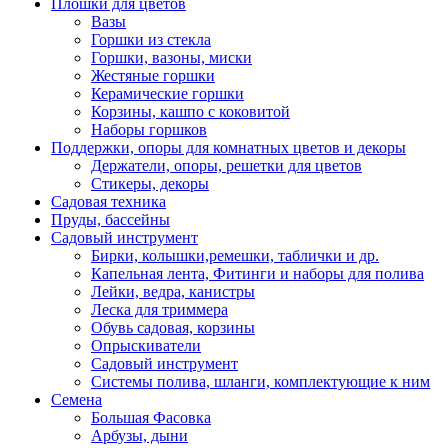
Плошки для цветов
Вазы
Горшки из стекла
Горшки, вазоны, миски
Жестяные горшки
Керамические горшки
Корзины, кашпо с коковитой
Наборы горшков
Поддержки, опоры для комнатных цветов и декоры
Держатели, опоры, решетки для цветов
Стикеры, декоры
Садовая техника
Пруды, бассейны
Садовый инструмент
Бирки, колышки,ремешки, таблички и др.
Капельная лента, Фитинги и наборы для полива
Лейки, ведра, канистры
Леска для триммера
Обувь садовая, корзины
Опрыскиватели
Садовый инструмент
Системы полива, шланги, комплектующие к ним
Семена
Большая Фасовка
Арбузы, дыни