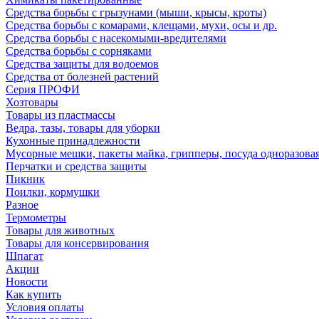
Средства борьбы с грызунами (мыши, крысы, кроты)
Средства борьбы с комарами, клещами, мухи, осы и др.
Средства борьбы с насекомыми-вредителями
Средства борьбы с сорняками
Средства защиты для водоемов
Средства от болезней растений
Серия ПРОФИ
Хозтовары
Товары из пластмассы
Ведра, тазы, товары для уборки
Кухонные принадлежности
Мусорные мешки, пакеты майка, грипперы, посуда одноразова
Перчатки и средства защиты
Пикник
Поилки, кормушки
Разное
Термометры
Товары для животных
Товары для консервирования
Шпагат
Акции
Новости
Как купить
Условия оплаты