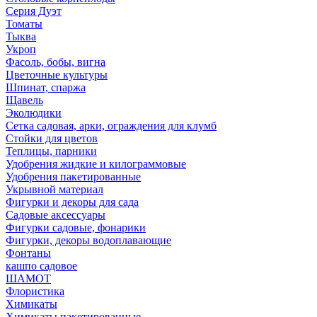
Серия Дуэт
Томаты
Тыква
Укроп
Фасоль, бобы, вигна
Цветочные культуры
Шпинат, спаржа
Щавель
Эколюдики
Сетка садовая, арки, ограждения для клумб
Стойки для цветов
Теплицы, парники
Удобрения жидкие и килограммовые
Удобрения пакетированные
Укрывной материал
Фигурки и декоры для сада
Садовые аксессуары
Фигурки садовые, фонарики
Фигурки, декоры водоплавающие
Фонтаны
кашпо садовое
ШАМОТ
Флористика
Химикаты
Химикаты пакетированные