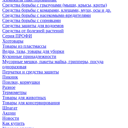
Средства борьбы с грызунами (мыши, крысы, кроты)
Средства борьбы с комарами, клещами, мухи, осы и др.
Средства борьбы с насекомыми-вредителями
Средства борьбы с сорняками
Средства защиты для водоемов
Средства от болезней растений
Серия ПРОФИ
Хозтовары
Товары из пластмассы
Ведра, тазы, товары для уборки
Кухонные принадлежности
Мусорные мешки, пакеты майка, грипперы, посуда
одноразовая
Перчатки и средства защиты
Пикник
Поилки, кормушки
Разное
Термометры
Товары для животных
Товары для консервирования
Шпагат
Акции
Новости
Как купить