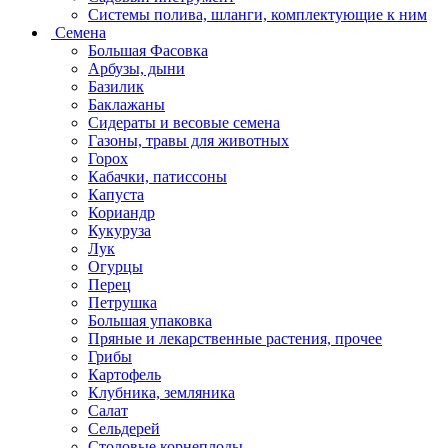
Системы полива, шланги, комплектующие к ним
Семена
Большая Фасовка
Арбузы, дыни
Базилик
Баклажаны
Сидераты и весовые семена
Газоны, травы для животных
Горох
Кабачки, патиссоны
Капуста
Кориандр
Кукуруза
Лук
Огурцы
Перец
Петрушка
Большая упаковка
Пряные и лекарственные растения, прочее
Грибы
Картофель
Клубника, земляника
Салат
Сельдерей
Столовые корнеплоды