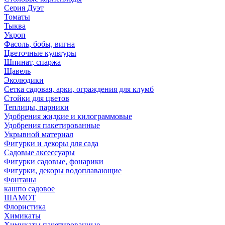
Серия Дуэт
Томаты
Тыква
Укроп
Фасоль, бобы, вигна
Цветочные культуры
Шпинат, спаржа
Щавель
Эколюдики
Сетка садовая, арки, ограждения для клумб
Стойки для цветов
Теплицы, парники
Удобрения жидкие и килограммовые
Удобрения пакетированные
Укрывной материал
Фигурки и декоры для сада
Садовые аксессуары
Фигурки садовые, фонарики
Фигурки, декоры водоплавающие
Фонтаны
кашпо садовое
ШАМОТ
Флористика
Химикаты
Химикаты пакетированные