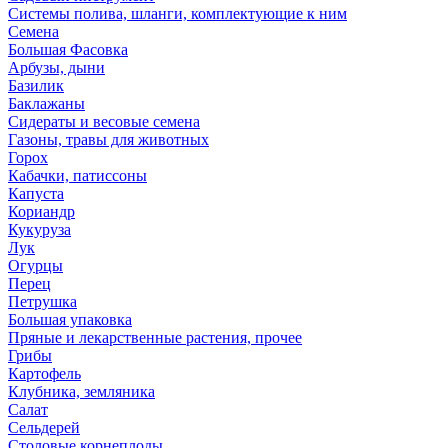
Системы полива, шланги, комплектующие к ним
Семена
Большая Фасовка
Арбузы, дыни
Базилик
Баклажаны
Сидераты и весовые семена
Газоны, травы для животных
Горох
Кабачки, патиссоны
Капуста
Кориандр
Кукуруза
Лук
Огурцы
Перец
Петрушка
Большая упаковка
Пряные и лекарственные растения, прочее
Грибы
Картофель
Клубника, земляника
Салат
Сельдерей
Столовые корнеплоды