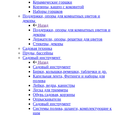
Керамические горшки
Корзины, кашпо с коковитой
Наборы горшков
Поддержки, опоры для комнатных цветов и
декоры
Назад
Поддержки, опоры для комнатных цветов и
декоры
Держатели, опоры, решетки для цветов
Стикеры, декоры
Садовая техника
Пруды, бассейны
Садовый инструмент
Назад
Садовый инструмент
Бирки, колышки,ремешки, таблички и др.
Капельная лента, Фитинги и наборы для
полива
Лейки, ведра, канистры
Леска для триммера
Обувь садовая, корзины
Опрыскиватели
Садовый инструмент
Системы полива, шланги, комплектующие к
ним