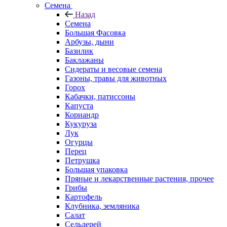
Семена
Назад
Семена
Большая Фасовка
Арбузы, дыни
Базилик
Баклажаны
Сидераты и весовые семена
Газоны, травы для животных
Горох
Кабачки, патиссоны
Капуста
Кориандр
Кукуруза
Лук
Огурцы
Перец
Петрушка
Большая упаковка
Пряные и лекарственные растения, прочее
Грибы
Картофель
Клубника, земляника
Салат
Сельдерей