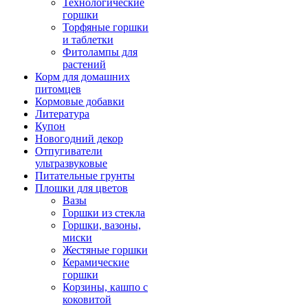
Технологические
горшки
Торфяные горшки
и таблетки
Фитолампы для
растений
Корм для домашних
питомцев
Кормовые добавки
Литература
Купон
Новогодний декор
Отпугиватели
ультразвуковые
Питательные грунты
Плошки для цветов
Вазы
Горшки из стекла
Горшки, вазоны,
миски
Жестяные горшки
Керамические
горшки
Корзины, кашпо с
коковитой