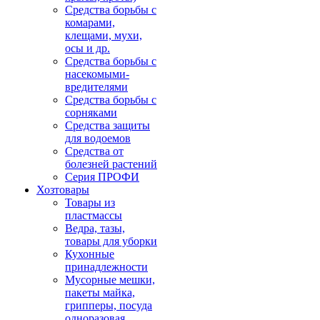
Средства борьбы с
комарами,
клещами, мухи,
осы и др.
Средства борьбы с
насекомыми-
вредителями
Средства борьбы с
сорняками
Средства защиты
для водоемов
Средства от
болезней растений
Серия ПРОФИ
Хозтовары
Товары из
пластмассы
Ведра, тазы,
товары для уборки
Кухонные
принадлежности
Мусорные мешки,
пакеты майка,
грипперы, посуда
одноразовая