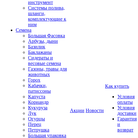
инструмент
Системы полива,
шланги,
комплектующие к
ним
Семена
Большая Фасовка
Арбузы, дыни
Базилик
Баклажаны
Сидераты и
весовые семена
Газоны, травы для
животных
Горох
Кабачки,
Как купить
патиссоны
Капуста
Условия
Кориандр
оплаты
Кукуруза
Условия
Акции
Новости
Лук
доставки
Огурцы
Гарантия
Перец
и
Петрушка
возврат
Большая упаковка