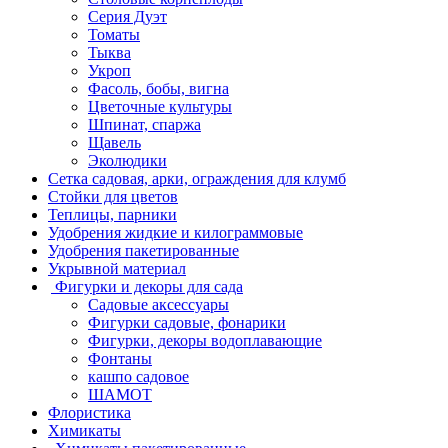
Серия Дуэт
Томаты
Тыква
Укроп
Фасоль, бобы, вигна
Цветочные культуры
Шпинат, спаржа
Щавель
Эколюдики
Сетка садовая, арки, ограждения для клумб
Стойки для цветов
Теплицы, парники
Удобрения жидкие и килограммовые
Удобрения пакетированные
Укрывной материал
Фигурки и декоры для сада
Садовые аксессуары
Фигурки садовые, фонарики
Фигурки, декоры водоплавающие
Фонтаны
кашпо садовое
ШАМОТ
Флористика
Химикаты