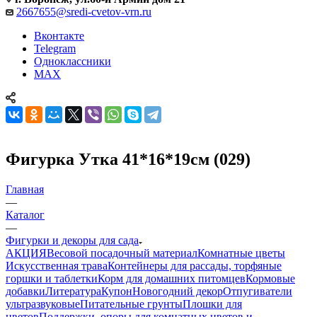
2667655@sredi-cvetov-vrn.ru
Вконтакте
Telegram
Одноклассники
MAX
Фигурка Утка 41*16*19см (029)
Главная
—
Каталог
—
Фигурки и декоры для сада
АКЦИЯ
Весовой посадочный материал
Комнатные цветы
Искусственная трава
Контейнеры для рассады, торфяные
горшки и таблетки
Корм для домашних питомцев
Кормовые
добавки
Литература
Купон
Новогодний декор
Отпугиватели
ультразвуковые
Питательные грунты
Плошки для
цветов
Поддержки, опоры для комнатных цветов и