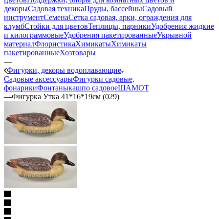
декоры
Садовая техника
Пруды, бассейны
Садовый
инструмент
Семена
Сетка садовая, арки, ограждения для
клумб
Стойки для цветов
Теплицы, парники
Удобрения жидкие
и килограммовые
Удобрения пакетированные
Укрывной
материал
Флористика
Химикаты
Химикаты
пакетированные
Хозтовары
—
Фигурки, декоры водоплавающие
Садовые аксессуары
Фигурки садовые,
фонарики
Фонтаны
кашпо садовое
ШАМОТ
—
Фигурка Утка 41*16*19см (029)