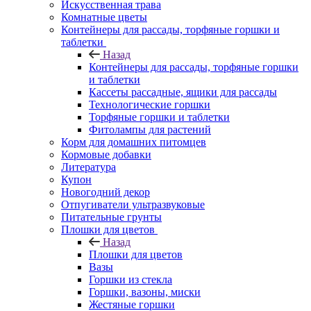
Искусственная трава
Комнатные цветы
Контейнеры для рассады, торфяные горшки и
таблетки
Назад
Контейнеры для рассады, торфяные горшки
и таблетки
Кассеты рассадные, ящики для рассады
Технологические горшки
Торфяные горшки и таблетки
Фитолампы для растений
Корм для домашних питомцев
Кормовые добавки
Литература
Купон
Новогодний декор
Отпугиватели ультразвуковые
Питательные грунты
Плошки для цветов
Назад
Плошки для цветов
Вазы
Горшки из стекла
Горшки, вазоны, миски
Жестяные горшки