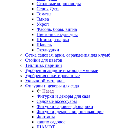
Столовые корнеплоды
Серия Дуэт
Томаты
Тыква
Укроп
Фасоль, бобы, вигна
Цветочные культуры
Шпинат, спаржа
Щавель
Эколюдики
Сетка садовая, арки, ограждения для клумб
Стойки для цветов
Теплицы, парники
Удобрения жидкие и килограммовые
Удобрения пакетированные
Укрывной материал
Фигурки и декоры для сада
Назад
Фигурки и декоры для сада
Садовые аксессуары
Фигурки садовые, фонарики
Фигурки, декоры водоплавающие
Фонтаны
кашпо садовое
ШАМОТ