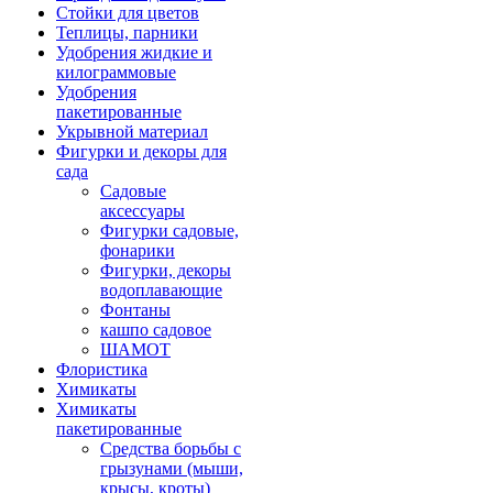
Стойки для цветов
Теплицы, парники
Удобрения жидкие и
килограммовые
Удобрения
пакетированные
Укрывной материал
Фигурки и декоры для
сада
Садовые
аксессуары
Фигурки садовые,
фонарики
Фигурки, декоры
водоплавающие
Фонтаны
кашпо садовое
ШАМОТ
Флористика
Химикаты
Химикаты
пакетированные
Средства борьбы с
грызунами (мыши,
крысы, кроты)