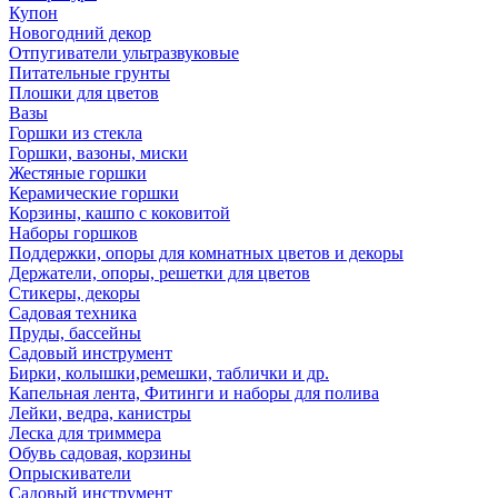
Купон
Новогодний декор
Отпугиватели ультразвуковые
Питательные грунты
Плошки для цветов
Вазы
Горшки из стекла
Горшки, вазоны, миски
Жестяные горшки
Керамические горшки
Корзины, кашпо с коковитой
Наборы горшков
Поддержки, опоры для комнатных цветов и декоры
Держатели, опоры, решетки для цветов
Стикеры, декоры
Садовая техника
Пруды, бассейны
Садовый инструмент
Бирки, колышки,ремешки, таблички и др.
Капельная лента, Фитинги и наборы для полива
Лейки, ведра, канистры
Леска для триммера
Обувь садовая, корзины
Опрыскиватели
Садовый инструмент