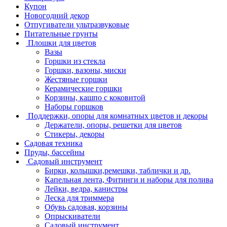
Купон
Новогодний декор
Отпугиватели ультразвуковые
Питательные грунты
Плошки для цветов
Вазы
Горшки из стекла
Горшки, вазоны, миски
Жестяные горшки
Керамические горшки
Корзины, кашпо с коковитой
Наборы горшков
Поддержки, опоры для комнатных цветов и декоры
Держатели, опоры, решетки для цветов
Стикеры, декоры
Садовая техника
Пруды, бассейны
Садовый инструмент
Бирки, колышки,ремешки, таблички и др.
Капельная лента, Фитинги и наборы для полива
Лейки, ведра, канистры
Леска для триммера
Обувь садовая, корзины
Опрыскиватели
Садовый инструмент