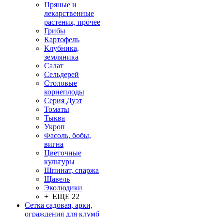
Пряные и
лекарственные
растения, прочее
Грибы
Картофель
Клубника,
земляника
Салат
Сельдерей
Столовые
корнеплоды
Серия Дуэт
Томаты
Тыква
Укроп
Фасоль, бобы,
вигна
Цветочные
культуры
Шпинат, спаржа
Щавель
Эколюдики
+ ЕЩЕ 22
Сетка садовая, арки,
ограждения для клумб