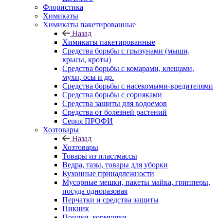
Флористика
Химикаты
Химикаты пакетированные
Назад
Химикаты пакетированные
Средства борьбы с грызунами (мыши,
крысы, кроты)
Средства борьбы с комарами, клещами,
мухи, осы и др.
Средства борьбы с насекомыми-вредителями
Средства борьбы с сорняками
Средства защиты для водоемов
Средства от болезней растений
Серия ПРОФИ
Хозтовары
Назад
Хозтовары
Товары из пластмассы
Ведра, тазы, товары для уборки
Кухонные принадлежности
Мусорные мешки, пакеты майка, грипперы,
посуда одноразовая
Перчатки и средства защиты
Пикник
Поилки, кормушки