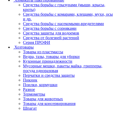
Химикаты пакетированные
Средства борьбы с грызунами (мыши, крысы,
кроты)
Средства борьбы с комарами, клещами, мухи, осы
и др.
Средства борьбы с насекомыми-вредителями
Средства борьбы с сорняками
Средства защиты для водоемов
Средства от болезней растений
Серия ПРОФИ
Хозтовары
Товары из пластмассы
Ведра, тазы, товары для уборки
Кухонные принадлежности
Мусорные мешки, пакеты майка, грипперы,
посуда одноразовая
Перчатки и средства защиты
Пикник
Поилки, кормушки
Разное
Термометры
Товары для животных
Товары для консервирования
Шпагат