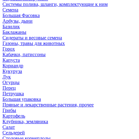
Системы полива, шланги, комплектующие к ним
Семена
Большая Фасовка
Арбузы, дыни
Базилик
Баклажаны
Сидераты и весовые семена
Газоны, травы для животных
Горох
Кабачки, патиссоны
Капуста
Кориандр
Кукуруза
Лук
Огурцы
Перец
Петрушка
Большая упаковка
Пряные и лекарственные растения, прочее
Грибы
Картофель
Клубника, земляника
Салат
Сельдерей
Столовые корнеплоды