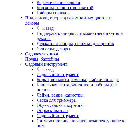
Керамические горшки
Корзины, кашпо с коковитой
Наборы горшков
Поддержки, опоры для комнатных цветов и
декоры
Назад
Поддержки, опоры для комнатных цветов и
декоры
Держатели, опоры, решетки для цветов
Стикеры, декоры
Садовая техника
Пруды, бассейны
Садовый инструмент
Назад
Садовый инструмент
Бирки, колышки,ремешки, таблички и др.
Капельная лента, Фитинги и наборы для
полива
Лейки, ведра, канистры
Леска для триммера
Обувь садовая, корзины
Опрыскиватели
Садовый инструмент
Системы полива, шланги, комплектующие к
ним