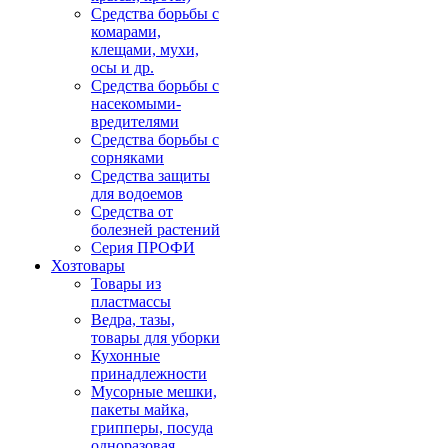
Средства борьбы с
комарами,
клещами, мухи,
осы и др.
Средства борьбы с
насекомыми-
вредителями
Средства борьбы с
сорняками
Средства защиты
для водоемов
Средства от
болезней растений
Серия ПРОФИ
Хозтовары
Товары из
пластмассы
Ведра, тазы,
товары для уборки
Кухонные
принадлежности
Мусорные мешки,
пакеты майка,
грипперы, посуда
одноразовая