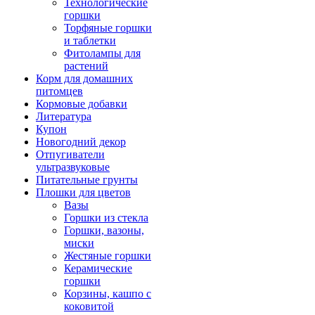
Технологические
горшки
Торфяные горшки
и таблетки
Фитолампы для
растений
Корм для домашних
питомцев
Кормовые добавки
Литература
Купон
Новогодний декор
Отпугиватели
ультразвуковые
Питательные грунты
Плошки для цветов
Вазы
Горшки из стекла
Горшки, вазоны,
миски
Жестяные горшки
Керамические
горшки
Корзины, кашпо с
коковитой