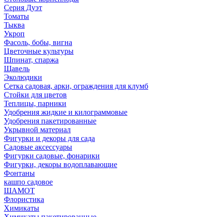
Серия Дуэт
Томаты
Тыква
Укроп
Фасоль, бобы, вигна
Цветочные культуры
Шпинат, спаржа
Щавель
Эколюдики
Сетка садовая, арки, ограждения для клумб
Стойки для цветов
Теплицы, парники
Удобрения жидкие и килограммовые
Удобрения пакетированные
Укрывной материал
Фигурки и декоры для сада
Садовые аксессуары
Фигурки садовые, фонарики
Фигурки, декоры водоплавающие
Фонтаны
кашпо садовое
ШАМОТ
Флористика
Химикаты
Химикаты пакетированные