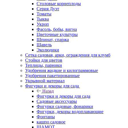
Столовые корнеплоды
Серия Дуэт
Томаты
Тыква
Укроп
Фасоль, бобы, вигна
Цветочные культуры
Шпинат, спаржа
Щавель
Эколюдики
Сетка садовая, арки, ограждения для клумб
Стойки для цветов
Теплицы, парники
Удобрения жидкие и килограммовые
Удобрения пакетированные
Укрывной материал
Фигурки и декоры для сада
Назад
Фигурки и декоры для сада
Садовые аксессуары
Фигурки садовые, фонарики
Фигурки, декоры водоплавающие
Фонтаны
кашпо садовое
ШАМОТ