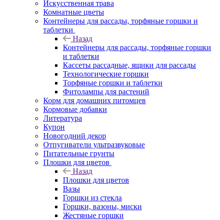
Искусственная трава
Комнатные цветы
Контейнеры для рассады, торфяные горшки и
таблетки
Назад
Контейнеры для рассады, торфяные горшки
и таблетки
Кассеты рассадные, ящики для рассады
Технологические горшки
Торфяные горшки и таблетки
Фитолампы для растений
Корм для домашних питомцев
Кормовые добавки
Литература
Купон
Новогодний декор
Отпугиватели ультразвуковые
Питательные грунты
Плошки для цветов
Назад
Плошки для цветов
Вазы
Горшки из стекла
Горшки, вазоны, миски
Жестяные горшки