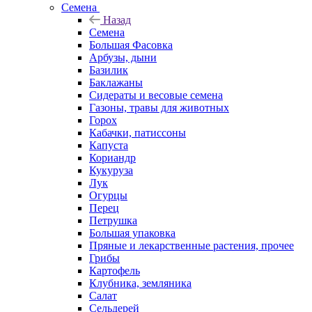
Семена
Назад
Семена
Большая Фасовка
Арбузы, дыни
Базилик
Баклажаны
Сидераты и весовые семена
Газоны, травы для животных
Горох
Кабачки, патиссоны
Капуста
Кориандр
Кукуруза
Лук
Огурцы
Перец
Петрушка
Большая упаковка
Пряные и лекарственные растения, прочее
Грибы
Картофель
Клубника, земляника
Салат
Сельдерей