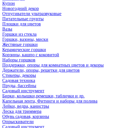
Купон
Новогодний декор
Отпугиватели ультразвуковые
Питательные грунты
Плошки для цветов
Вазы
Горшки из стекла
Горшки, вазоны, миски
Жестяные горшки
Керамические горшки
Корзины, кашпо с коковитой
Наборы горшков
Поддержки, опоры для комнатных цветов и декоры
Держатели, опоры, решетки для цветов
Стикеры, декоры
Садовая техника
Пруды, бассейны
Садовый инструмент
Бирки, колышки,ремешки, таблички и др.
Капельная лента, Фитинги и наборы для полива
Лейки, ведра, канистры
Леска для триммера
Обувь садовая, корзины
Опрыскиватели
Садовый инструмент