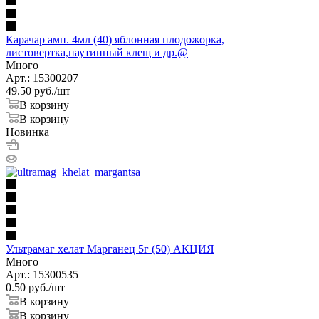
Карачар амп. 4мл (40) яблонная плодожорка,
листовертка,паутинный клещ и др.@
Много
Арт.: 15300207
49.50
руб.
/шт
В корзину
В корзину
Новинка
Ультрамаг хелат Марганец 5г (50) АКЦИЯ
Много
Арт.: 15300535
0.50
руб.
/шт
В корзину
В корзину