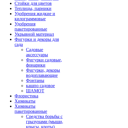
Стойки для цветов
Теплицы, парники
Удобрения жидкие и
килограммовые
Удобрения
пакетированные
Укрывной материал
Фигурки и декоры для
сада
Садовые
аксессуары
Фигурки садовые,
фонарики
Фигурки, декоры
водоплавающие
Фонтаны
кашпо садовое
ШАМОТ
Флористика
Химикаты
Химикаты
пакетированные
Средства борьбы с
грызунами (мыши,
крысы, кроты)