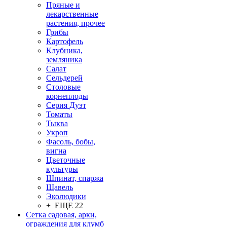
Пряные и
лекарственные
растения, прочее
Грибы
Картофель
Клубника,
земляника
Салат
Сельдерей
Столовые
корнеплоды
Серия Дуэт
Томаты
Тыква
Укроп
Фасоль, бобы,
вигна
Цветочные
культуры
Шпинат, спаржа
Щавель
Эколюдики
+ ЕЩЕ 22
Сетка садовая, арки,
ограждения для клумб