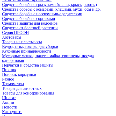
Средства борьбы с грызунами (мыши, крысы, кроты)
Средства борьбы с комарами, клещами, мухи, осы и др.
Средства борьбы с насекомыми-вредителями
Средства борьбы с сорняками
Средства защиты для водоемов
Средства от болезней растений
Серия ПРОФИ
Хозтовары
Товары из пластмассы
Ведра, тазы, товары для уборки
Кухонные принадлежности
Мусорные мешки, пакеты майка, грипперы, посуда
одноразовая
Перчатки и средства защиты
Пикник
Поилки, кормушки
Разное
Термометры
Товары для животных
Товары для консервирования
Шпагат
Акции
Новости
Как купить