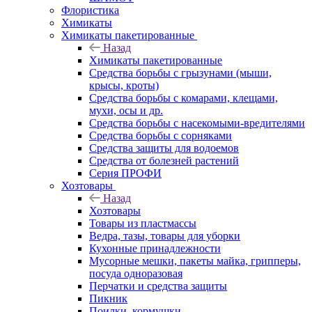
Флористика
Химикаты
Химикаты пакетированные
Назад
Химикаты пакетированные
Средства борьбы с грызунами (мыши,
крысы, кроты)
Средства борьбы с комарами, клещами,
мухи, осы и др.
Средства борьбы с насекомыми-вредителями
Средства борьбы с сорняками
Средства защиты для водоемов
Средства от болезней растений
Серия ПРОФИ
Хозтовары
Назад
Хозтовары
Товары из пластмассы
Ведра, тазы, товары для уборки
Кухонные принадлежности
Мусорные мешки, пакеты майка, грипперы,
посуда одноразовая
Перчатки и средства защиты
Пикник
Поилки, кормушки