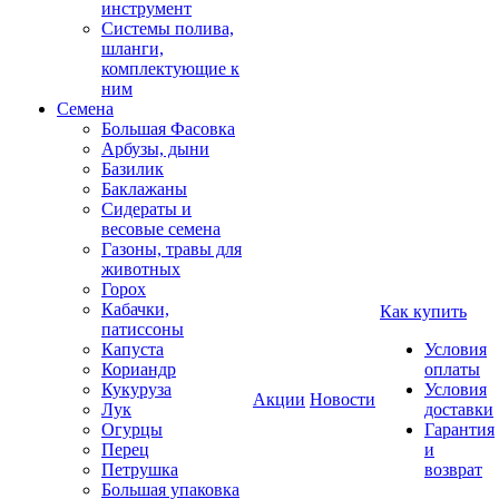
инструмент
Системы полива,
шланги,
комплектующие к
ним
Семена
Большая Фасовка
Арбузы, дыни
Базилик
Баклажаны
Сидераты и
весовые семена
Газоны, травы для
животных
Горох
Кабачки,
Как купить
патиссоны
Капуста
Условия
Кориандр
оплаты
Кукуруза
Условия
Акции
Новости
Лук
доставки
Огурцы
Гарантия
Перец
и
Петрушка
возврат
Большая упаковка